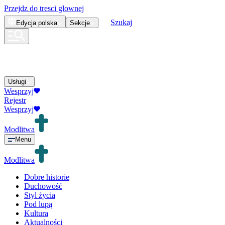
Przejdz do tresci glownej
Szukaj
Edycja
polska
Sekcje
Usługi
Wesprzyj
Rejestr
Wesprzyj
Modlitwa
Menu
Modlitwa
Dobre historie
Duchowość
Styl życia
Pod lupą
Kultura
Aktualności