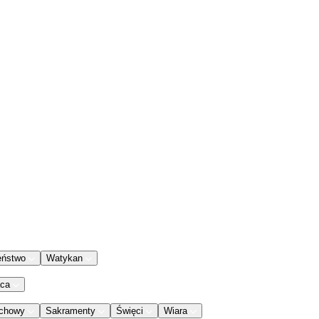
eństwo
Watykan
aca
chowy
Sakramenty
Święci
Wiara