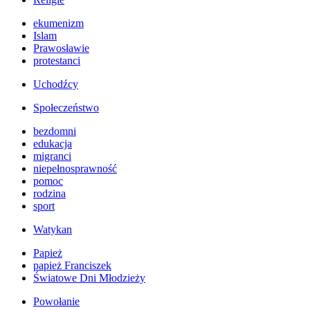
ekumenizm
Islam
Prawosławie
protestanci
Uchodźcy
Społeczeństwo
bezdomni
edukacja
migranci
niepełnosprawność
pomoc
rodzina
sport
Watykan
Papież
papież Franciszek
Światowe Dni Młodzieży
Powołanie