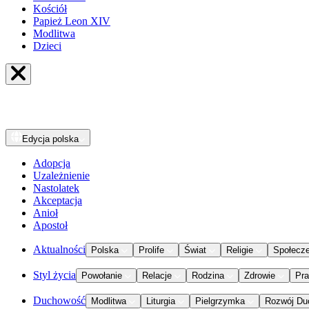
Kościół
Papież Leon XIV
Modlitwa
Dzieci
Edycja
polska
Adopcja
Uzależnienie
Nastolatek
Akceptacja
Anioł
Apostoł
Aktualności
Polska
Prolife
Świat
Religie
Społecz
Styl życia
Powołanie
Relacje
Rodzina
Zdrowie
Pr
Duchowość
Modlitwa
Liturgia
Pielgrzymka
Rozwój Du