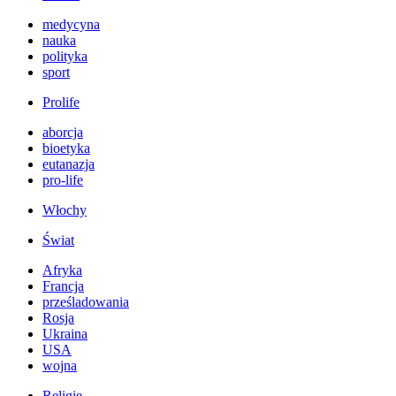
medycyna
nauka
polityka
sport
Prolife
aborcja
bioetyka
eutanazja
pro-life
Włochy
Świat
Afryka
Francja
prześladowania
Rosja
Ukraina
USA
wojna
Religie