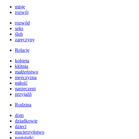
misje
rozwój
rozwód
seks
ślub
zaręczyny
Relacje
kobieta
kłótnia
małżeństwo
mężczyzna
miłość
narzeczeni
przyjaźń
Rodzina
dom
dziadkowie
dzieci
macierzyństwo
nastolatki