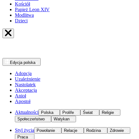
Kościół
Papież Leon XIV
Modlitwa
Dzieci
Edycja
polska
Adopcja
Uzależnienie
Nastolatek
Akceptacja
Anioł
Apostoł
Aktualności
Polska
Prolife
Świat
Religie
Społeczeństwo
Watykan
Styl życia
Powołanie
Relacje
Rodzina
Zdrowie
Praca