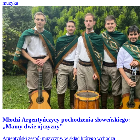
muzyka
Młodzi Argentyńczycy pochodzenia słoweńskiego:
„Mamy dwie ojczyzny”
Argentyński zespół muzyczny, w skład którego wchodzą