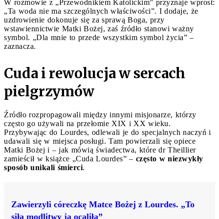
W rozmowie z „Przewodnikiem Katolickim” przyznaje wprost:
„Ta woda nie ma szczególnych właściwości”. I dodaje, że
uzdrowienie dokonuje się za sprawą Boga, przy
wstawiennictwie Matki Bożej, zaś źródło stanowi ważny
symbol. „Dla mnie to przede wszystkim symbol życia” –
zaznacza.
Cuda i rewolucja w sercach
pielgrzymów
Źródło rozpropagowali między innymi misjonarze, którzy
często go używali na przełomie XIX i XX wieku.
Przybywając do Lourdes, odlewali je do specjalnych naczyń i
udawali się w miejsca posługi. Tam powierzali się opiece
Matki Bożej i – jak mówią świadectwa, które dr Theillier
zamieścił w książce „Cuda Lourdes” –
często w niezwykły
sposób unikali śmierci
.
Zawierzyli córeczkę Matce Bożej z Lourdes. „To
siła modlitwy ją ocaliła”