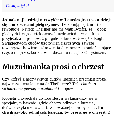
Czytaj artykuł
Jednak najbardziej niezwykłe w Lourdes jest to, co dzieje
się tam z sercami pielgrzymów
. Dokonują się tam istne
rewolucje! Patrick Theillier nie ma wątpliwości, że – obok
głośnych i często efektownych uzdrowień – wielu ludzi
przyjeżdża tu ponieważ pragnie odbudować więź z Bogiem.
Świadectwom cudów uzdrowień fizycznych zawsze
towarzyszą bowiem uzdrowienia duchowe ze zranień, stojące
często na przeszkodzie w budowaniu relacji z Chrystusem.
Muzułmanka prosi o chrzest
Czy któryś z niezwykłych cudów ludzkich przemian zrobił
największe wrażenie na dr Theillierze?
Tak, chodzi o
świadectwo pewnej muzułmanki
– opowiada.
Kobieta przyjechała do Lourdes, a wykąpawszy się w
specjalnym basenie, gdzie chorzy odbywają kurację,
doświadczyła uzdrowienia z poważnej choroby jelita.
Po
chwili szybko odnalazła księdza, by prosić go o chrzest.
Z