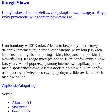
liturgii Słowa
Liturgia słowa 19. niedzieli zwykłej skupia naszą uwagę na Bogu,
który przychodzi w łagodnym powiewie i w...
Uruchomiony w 2013 roku, Aleteia to bezpłatny internetowy
dziennik informacyjny. Strona jest dostępna w sześciu językach
(francuskim, angielskim, portugalskim, hiszpańskim, polskim i
słoweńskim). Każdego miesiąca ponad 10 milionów czytelników
korzysta z Aletei poprzez jej stronę internetową, aplikację oraz
media społecznościowe. Aleteia dociera do prawie 50 milionów
osób na całym świecie, co czyni ją jednym z liderów katolickich
mediów online.
Zapisz się
Zaloguj się
Sekcje
Aktualności
Styl życia
Duchowość