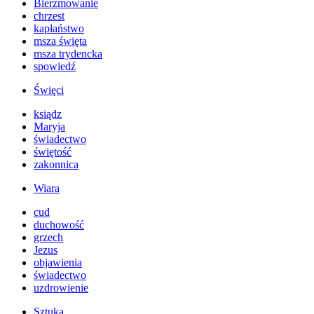
Bierzmowanie
chrzest
kapłaństwo
msza święta
msza trydencka
spowiedź
Święci
ksiądz
Maryja
świadectwo
świętość
zakonnica
Wiara
cud
duchowość
grzech
Jezus
objawienia
świadectwo
uzdrowienie
Sztuka