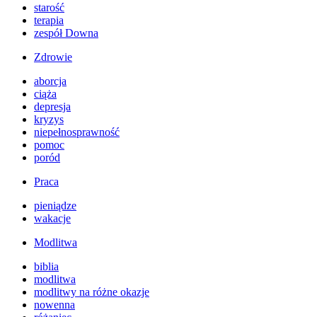
starość
terapia
zespół Downa
Zdrowie
aborcja
ciąża
depresja
kryzys
niepełnosprawność
pomoc
poród
Praca
pieniądze
wakacje
Modlitwa
biblia
modlitwa
modlitwy na różne okazje
nowenna