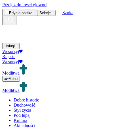
Przejdz do tresci glownej
Szukaj
Edycja
polska
Sekcje
Usługi
Wesprzyj
Rejestr
Wesprzyj
Modlitwa
Menu
Modlitwa
Dobre historie
Duchowość
Styl życia
Pod lupą
Kultura
Aktualności