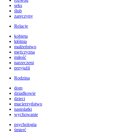
rozwód
seks
ślub
zaręczyny
Relacje
kobieta
kłótnia
małżeństwo
mężczyzna
miłość
narzeczeni
przyjaźń
Rodzina
dom
dziadkowie
dzieci
macierzyństwo
nastolatki
wychowanie
psychologia
śmierć