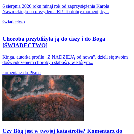
6 sierpnia 2026 roku minął rok od zaprzysiężenia Karola
Nawrockiego na prezydenta RP. To dobry moment, by...
świadectwo
Choroba przybliżyła ją do ciszy i do Boga
[ŚWIADECTWO]
Kinga, autorka profilu „Z NADZIEJĄ od nowa”, dzieli się swoim
doświadczeniem choroby i słabości, w którym...
komentarz do Pisma
Czy Bóg jest w twojej katastrofie? Komentarz do