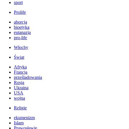
sport
Prolife
aborcja
bioetyka
eutanazja
pro-life
Włochy
Świat
Afryka
Francja
prześladowania
Rosja
Ukraina
USA
wojna
Religie
ekumenizm
Islam
Prawosławie