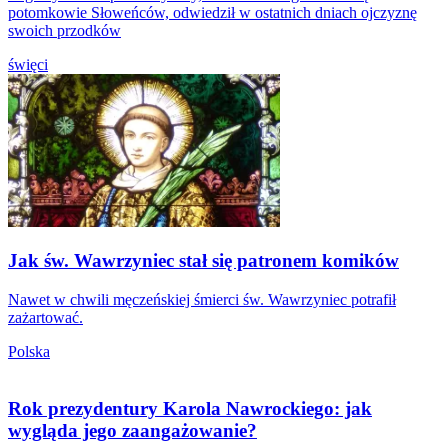
potomkowie Słoweńców, odwiedził w ostatnich dniach ojczyznę
swoich przodków
święci
Jak św. Wawrzyniec stał się patronem komików
Nawet w chwili męczeńskiej śmierci św. Wawrzyniec potrafił
zażartować.
Polska
Rok prezydentury Karola Nawrockiego: jak
wygląda jego zaangażowanie?