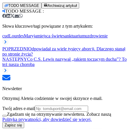
TODO MESSAGE
Archiwizuj artykuł
TODO MESSAGE
:
Słowa kluczowe/tagi powiązane z tym artykułem:
cud
Lourdes
Maryja
miejsca święte
sanktuarium
uzdrowienie
POPRZEDNI
Odpowiadał za wiele tysięcy aborcji. Dlaczego stanął
po stronie życia?
NASTĘPNY
Co C.S. Lewis nazywał „rakiem toczącym ducha”? To
też nasza choroba
Newsletter
Otrzymuj Aleteia codziennie w swojej skrzynce e-mail.
Twój adres e-mail
Zgadzam się na otrzymywanie newslettera. Zobacz naszą
Polityka prywatności, aby dowiedzieć się więcej.
Zapisz się