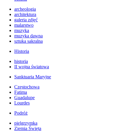
archeologia
architektura
galeria zdjęć
malarstwo
muzyka
muzyka dawna
sztuka sakralna
Historia
historia
II wojna światowa
Sanktuaria Maryjne
Częstochowa
Fatima
Guadalupe
Lourdes
Podróż
pielgrzymka
Ziemia Święta