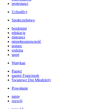
protestanci
Uchodźcy
Społeczeństwo
bezdomni
edukacja
migranci
niepełnosprawność
pomoc
rodzina
sport
Watykan
Papież
papież Franciszek
Światowe Dni Młodzieży
Powołanie
misje
rozwój