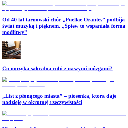
Od 40 lat tarnowski chór „Puellae Orantes” podbija
świat muzyką i pięknem. „Śpiew to wspaniała forma
modlitwy”
Co muzyka sakralna robi z naszymi mózgami?
„List z płonącego miasta” – piosenka, która daje
nadzieję w okrutnej rzeczywistości