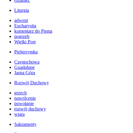
różaniec
Liturgia
adwent
Eucharystia
komentarz do Pisma
pogrzeb
Wielki Post
Pielgrzymka
Częstochowa
Guadalupe
Jasna Góra
Rozwój Duchowy
grzech
nawrócenie
powołanie
rozwój duchowy
wiara
Sakramenty