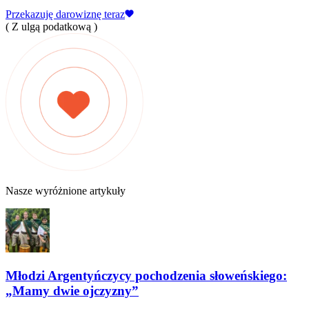
Przekazuję darowiznę teraz
( Z ulgą podatkową )
Nasze wyróżnione artykuły
Młodzi Argentyńczycy pochodzenia słoweńskiego:
„Mamy dwie ojczyzny”