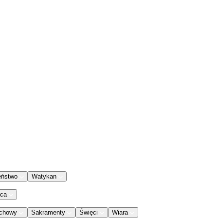
eństwo
Watykan
aca
chowy
Sakramenty
Święci
Wiara