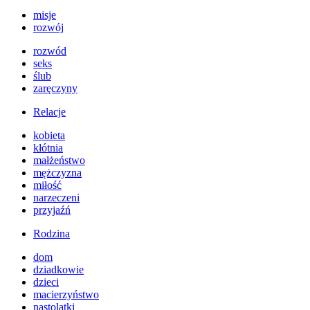
misje
rozwój
rozwód
seks
ślub
zaręczyny
Relacje
kobieta
kłótnia
małżeństwo
mężczyzna
miłość
narzeczeni
przyjaźń
Rodzina
dom
dziadkowie
dzieci
macierzyństwo
nastolatki