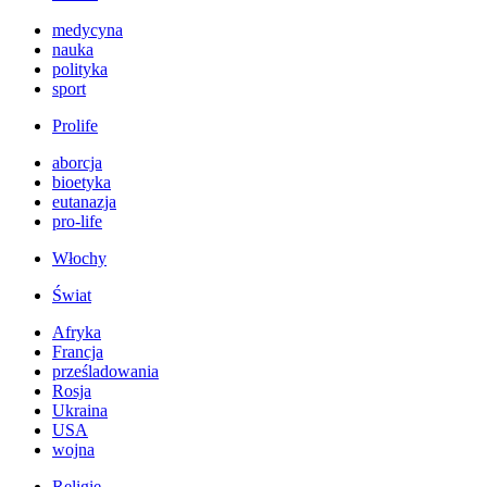
medycyna
nauka
polityka
sport
Prolife
aborcja
bioetyka
eutanazja
pro-life
Włochy
Świat
Afryka
Francja
prześladowania
Rosja
Ukraina
USA
wojna
Religie