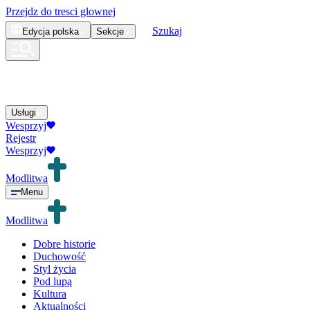
Przejdz do tresci glownej
Szukaj
Edycja
polska
Sekcje
Usługi
Wesprzyj
Rejestr
Wesprzyj
Modlitwa
Menu
Modlitwa
Dobre historie
Duchowość
Styl życia
Pod lupą
Kultura
Aktualności