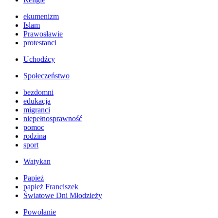
ekumenizm
Islam
Prawosławie
protestanci
Uchodźcy
Społeczeństwo
bezdomni
edukacja
migranci
niepełnosprawność
pomoc
rodzina
sport
Watykan
Papież
papież Franciszek
Światowe Dni Młodzieży
Powołanie