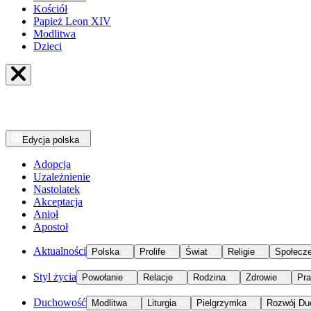
Kościół
Papież Leon XIV
Modlitwa
Dzieci
Edycja
polska
Adopcja
Uzależnienie
Nastolatek
Akceptacja
Anioł
Apostoł
Aktualności
Polska
Prolife
Świat
Religie
Społecz
Styl życia
Powołanie
Relacje
Rodzina
Zdrowie
Pr
Duchowość
Modlitwa
Liturgia
Pielgrzymka
Rozwój Du