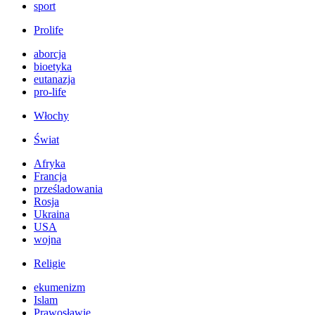
sport
Prolife
aborcja
bioetyka
eutanazja
pro-life
Włochy
Świat
Afryka
Francja
prześladowania
Rosja
Ukraina
USA
wojna
Religie
ekumenizm
Islam
Prawosławie