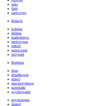
rozwód
seks
ślub
zaręczyny
Relacje
kobieta
kłótnia
małżeństwo
mężczyzna
miłość
narzeczeni
przyjaźń
Rodzina
dom
dziadkowie
dzieci
macierzyństwo
nastolatki
wychowanie
psychologia
śmierć