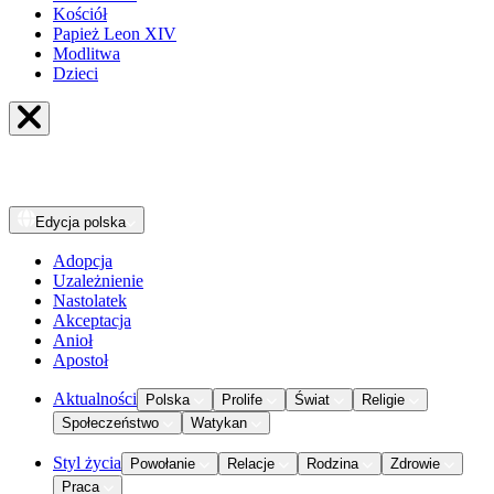
Kościół
Papież Leon XIV
Modlitwa
Dzieci
Edycja
polska
Adopcja
Uzależnienie
Nastolatek
Akceptacja
Anioł
Apostoł
Aktualności
Polska
Prolife
Świat
Religie
Społeczeństwo
Watykan
Styl życia
Powołanie
Relacje
Rodzina
Zdrowie
Praca