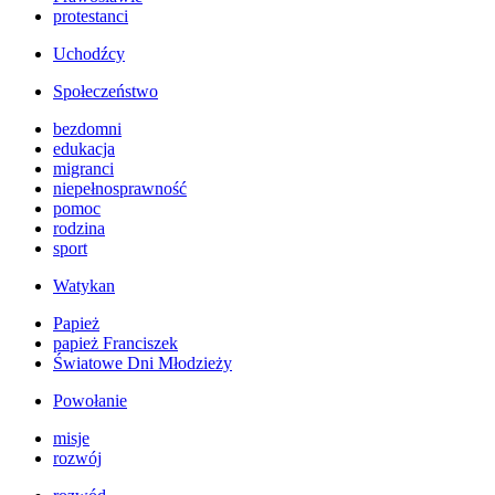
protestanci
Uchodźcy
Społeczeństwo
bezdomni
edukacja
migranci
niepełnosprawność
pomoc
rodzina
sport
Watykan
Papież
papież Franciszek
Światowe Dni Młodzieży
Powołanie
misje
rozwój