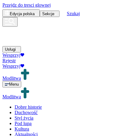
Przejdz do tresci glownej
Szukaj
Edycja
polska
Sekcje
Usługi
Wesprzyj
Rejestr
Wesprzyj
Modlitwa
Menu
Modlitwa
Dobre historie
Duchowość
Styl życia
Pod lupą
Kultura
Aktualności