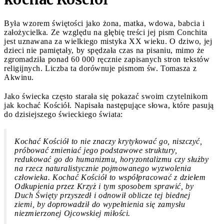
Była wzorem świętości jako żona, matka, wdowa, babcia i
założycielka. Ze względu na głębię treści jej pism Conchita
jest uznawana za wielkiego mistyka XX wieku. O dziwo, jej
dzieci nie pamiętały, by spędzała czas na pisaniu, mimo że
zgromadziła ponad 60 000 ręcznie zapisanych stron tekstów
religijnych. Liczba ta dorównuje pismom św. Tomasza z
Akwinu.
Jako świecka często starała się pokazać swoim czytelnikom
jak kochać Kościół. Napisała następujące słowa, które pasują
do dzisiejszego świeckiego świata:
Kochać Kościół to nie znaczy krytykować go, niszczyć,
próbować zmieniać jego podstawowe struktury,
redukować go do humanizmu, horyzontalizmu czy służby
na rzecz naturalistycznie pojmowanego wyzwolenia
człowieka. Kochać Kościół to współpracować z dziełem
Odkupienia przez Krzyż i tym sposobem sprawić, by
Duch Święty przyszedł i odnowił oblicze tej biednej
ziemi, by doprowadził do wypełnienia się zamysłu
niezmierzonej Ojcowskiej miłości.