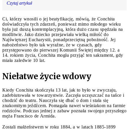
Czytaj artykuł
Ci, którzy wnosili o jej beatyfikację, mówią, że Conchita
doświadczyła tych zdarzeń, ponieważ mimo młodego wieku
była już duszą kontemplacyjną, która dużo czasu spędzała na
modlitwie. Jako dziecko przejawiała wielką miłość do
Najświętszej Eucharystii, ponadprzeciętną pobożność. Jej
nabożeństwo było tak wyraźne, że w czasach, gdy
przystępowano do pierwszej Komunii Świętej między 12. a
14. rokiem życia, Conchita mogła przyjąć ten sakrament, gdy
miała zaledwie 10 lat.
Niełatwe życie wdowy
Kiedy Conchita skończyła 13 lat, jak to było w zwyczaju,
zadebiutowała w towarzystwie. Zaczęła uczęszczać na tańce i
chodzić do teatru. Nauczyła się dbać o dom i stała się
znakomitym jeźdźcem. Pomagała nawet wieśniakom na farmie
rodziców. Podczas jednej z zabaw poznała swojego przyszłego
męża Francisco de Armida.
Zostali małżeństwem w roku 1884, a w latach 1885-1899