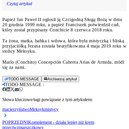
Czytaj artykuł
Papież Jan Paweł II ogłosił ją Czcigodną Sługą Bożą w dniu
20 grudnia 1999 roku, a papież Franciszek potwierdził cud,
który został przypisany Conchicie 8 czerwca 2018 roku.
Ta żona, matka, babka i wdowa, która była mistyczką i bliską
przyjaciółką Jezusa została beatyfikowana 4 maja 2019 roku w
stolicy Meksyku.
Marío (Conchito) Concepción Cabrera Arias de Armida, módl
się za nami.
TODO MESSAGE
Archiwizuj artykuł
TODO MESSAGE
:
Słowa kluczowe/tagi powiązane z tym artykułem:
macierzyństwo
Meksyk
mistycy
POPRZEDNI
Komplement - działa lepiej niż krem
przeciwzmarszczkowy