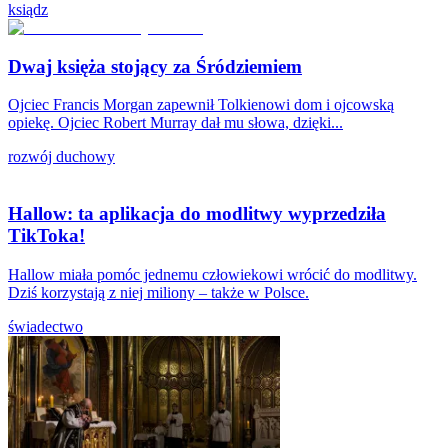
ksiądz
Dwaj księża stojący za Śródziemiem
Ojciec Francis Morgan zapewnił Tolkienowi dom i ojcowską
opiekę. Ojciec Robert Murray dał mu słowa, dzięki...
rozwój duchowy
Hallow: ta aplikacja do modlitwy wyprzedziła
TikToka!
Hallow miała pomóc jednemu człowiekowi wrócić do modlitwy.
Dziś korzystają z niej miliony – także w Polsce.
świadectwo