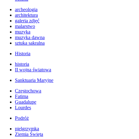
archeologia
architektura
galeria zdjęć
malarstwo
muzyka
muzyka dawna
sztuka sakralna
Historia
historia
II wojna światowa
Sanktuaria Maryjne
Częstochowa
Fatima
Guadalupe
Lourdes
Podróż
pielgrzymka
Ziemia Święta