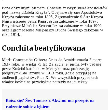
Poza obszernymi pismami Conchita założyła kilka apostolatów
pod nazwą „Dzieła Krzyża”. Obejmowały one Apostolstwo
Krzyża założone w roku 1895, Zgromadzenie Sióstr Krzyża
Najświętszego Serca Pana Jezusa założone w roku 1897;
Przymierze Miłości z Sercem Jezusa założone w roku 1909
oraz Zgromadzenie Misjonarzy Ducha Świętego założone w
roku 1914.
Conchita beatyfikowana
María Concepción Cabrera Arias de Armida zmarła 3 marca
1937 roku, w wieku 75 lat. Za życia jej pisma były badane
przez Kościół katolicki w Meksyku oraz podczas jej
pielgrzymki do Rzymu w 1913 roku, gdzie przyjął ją na
audiencji papież św. Pius X. We wszystkich przypadkach
władze kościelne przychylnie patrzyły na jej teksty.
Boisz się? Św. Tomasz z Akwinu ma przepis na
radzenie sobie z lękiem