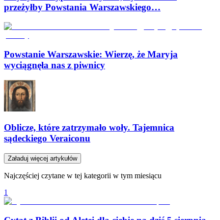
przeżyłby Powstania Warszawskiego…
Powstanie Warszawskie: Wierzę, że Maryja
wyciągnęła nas z piwnicy
Oblicze, które zatrzymało woły. Tajemnica
sądeckiego Veraiconu
Załaduj więcej artykułów
Najczęściej czytane w tej kategorii w tym miesiącu
1