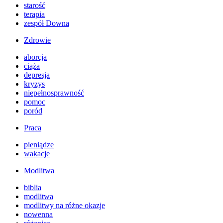
starość
terapia
zespół Downa
Zdrowie
aborcja
ciąża
depresja
kryzys
niepełnosprawność
pomoc
poród
Praca
pieniądze
wakacje
Modlitwa
biblia
modlitwa
modlitwy na różne okazje
nowenna