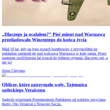
„Dlaczego ja ocalałem?” Pięć minut nad Warszawą
prześladowało Wincentego do końca życia
Miał 19 lat, gdy na jego oczach bombowiec z przyjaciółmi na
pokładzie zamienił się nad walczącą Warszawą w kulę ognia. Przez
następne sześćdziesiąt lat wracał do jednego pytania: dlaczego oni, a
nie ja?
Jezus Chrystus
Oblicze, które zatrzymało woły. Tajemnica
sądeckiego Veraiconu
Sądecki wizerunek Przemienienia Pańskiego od wieków przyciąga
tłumy. Oto Veraicon z Nowego Sącza.