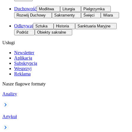
Duchowość
Modlitwa
Liturgia
Pielgrzymka
Rozwój Duchowy
Sakramenty
Święci
Wiara
Odkrywaj
Sztuka
Historia
Sanktuaria Maryjne
Podróż
Obiekty sakralne
Usługi
Newsletter
Aplikacja
Subskrypcja
Wesprzyj
Reklama
Nasze flagowe formaty
Analizy
Artykuł