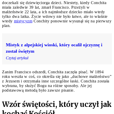
doczekali się dziewięciorga dzieci. Niestety, kiedy Conchita
miała zaledwie 39 lat, zmarł Francisco. Przeżyli w
małżeństwie 22 lata, a ich najmłodsze dziecko miało wtedy
tylko dwa latka. Życie wdowy nie było łatwe, ale to właśnie
wtedy
mistycyzm
Conchity ponownie wysunął się na pierwszy
plan.
Mistyk z alpejskiej wioski, który ocalił ojczyznę i
został świętym
Czytaj artykuł
Zanim Francisco odszedł, Conchita zaczęła pisać. W 1894
roku weszła w coś, co określa się jako „duchowe małżeństwo”
z Jezusem i otrzymała inne szczególne łaski. Conchita została
wybrana, by służyć Bogu na różne sposoby. Ale jej
podstawową metodą było zawsze pisanie.
Wzór świętości, który uczył jak
kochać Kościół