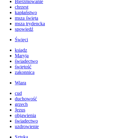
Bierzmowanie
chrzest
kapłaństwo
msza święta
msza trydencka
spowiedź
Święci
ksiądz
Maryja
świadectwo
świętość
zakonnica
Wiara
cud
duchowość
grzech
Jezus
objawienia
świadectwo
uzdrowienie
Sztuka