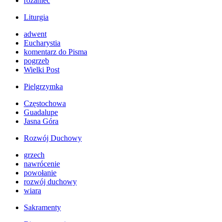
różaniec
Liturgia
adwent
Eucharystia
komentarz do Pisma
pogrzeb
Wielki Post
Pielgrzymka
Częstochowa
Guadalupe
Jasna Góra
Rozwój Duchowy
grzech
nawrócenie
powołanie
rozwój duchowy
wiara
Sakramenty