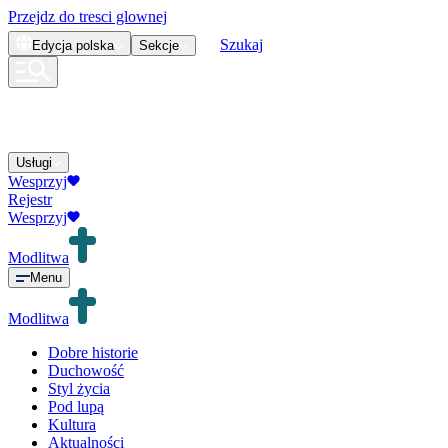
Przejdz do tresci glownej
Szukaj
Edycja
polska
Sekcje
Usługi
Wesprzyj
Rejestr
Wesprzyj
Modlitwa
Menu
Modlitwa
Dobre historie
Duchowość
Styl życia
Pod lupą
Kultura
Aktualności