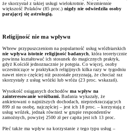
że skorzystał z takiej usługi wielokrotnie. Niezmiennie
większość Polaków (85 proc.)
nigdy nie odwiedziła osoby
parającej się astrologią.
Religijność nie ma wpływu
Wbrew przypuszczeniom na popularność usług wróżbiarskich
nie wpływa istotnie religijność badanych
, która teoretycznie
powinna kształtować ich stosunek do magicznych praktyk,
gdyż Kościół jednoznacznie je potępia. Co więcej, osoby
uczestniczące w praktykach religijnych kilka razy w tygodniu
nawet nieco częściej niż pozostałe przyznają, że chociaż raz
skorzystały z usług wróżki lub wróża (23 proc. wskazań).
Wysokość osiąganych dochodów
ma wpływ na
zainteresowanie wróżbami.
Badania wykazały, że
ankietowani o najniższych dochodach, nieprzekraczających
899 zł na osobę, najczęściej – jest ich 18 proc. – korzystają z
usług wróżek, jednak również w grupie respondentów
zamożnych, powyżej 2500 zł per capita jest ich 13 proc.
Płeć także ma wpływ na korzystanie z tego typu usług –