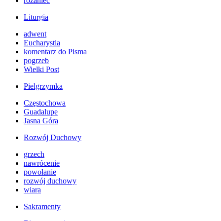
różaniec
Liturgia
adwent
Eucharystia
komentarz do Pisma
pogrzeb
Wielki Post
Pielgrzymka
Częstochowa
Guadalupe
Jasna Góra
Rozwój Duchowy
grzech
nawrócenie
powołanie
rozwój duchowy
wiara
Sakramenty