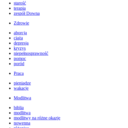
starość
terapia
zespół Downa
Zdrowie
aborcja
ciąża
depresja
kryzys
niepełnosprawność
pomoc
poród
Praca
pieniądze
wakacje
Modlitwa
biblia
modlitwa
modlitwy na różne okazje
nowenna