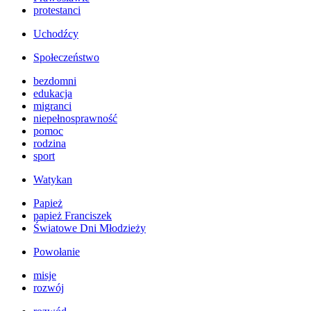
protestanci
Uchodźcy
Społeczeństwo
bezdomni
edukacja
migranci
niepełnosprawność
pomoc
rodzina
sport
Watykan
Papież
papież Franciszek
Światowe Dni Młodzieży
Powołanie
misje
rozwój