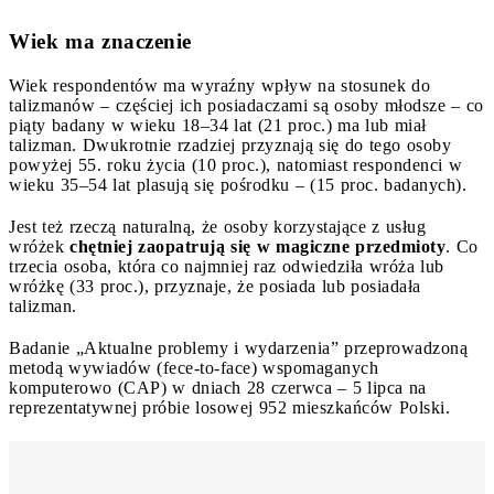
Wiek ma znaczenie
Wiek respondentów ma wyraźny wpływ na stosunek do
talizmanów – częściej ich posiadaczami są osoby młodsze – co
piąty badany w wieku 18–34 lat (21 proc.) ma lub miał
talizman. Dwukrotnie rzadziej przyznają się do tego osoby
powyżej 55. roku życia (10 proc.), natomiast respondenci w
wieku 35–54 lat plasują się pośrodku – (15 proc. badanych).
Jest też rzeczą naturalną, że osoby korzystające z usług
wróżek
chętniej zaopatrują się w magiczne przedmioty
. Co
trzecia osoba, która co najmniej raz odwiedziła wróża lub
wróżkę (33 proc.), przyznaje, że posiada lub posiadała
talizman.
Badanie „Aktualne problemy i wydarzenia” przeprowadzoną
metodą wywiadów (fece-to-face) wspomaganych
komputerowo (CAP) w dniach 28 czerwca – 5 lipca na
reprezentatywnej próbie losowej 952 mieszkańców Polski.