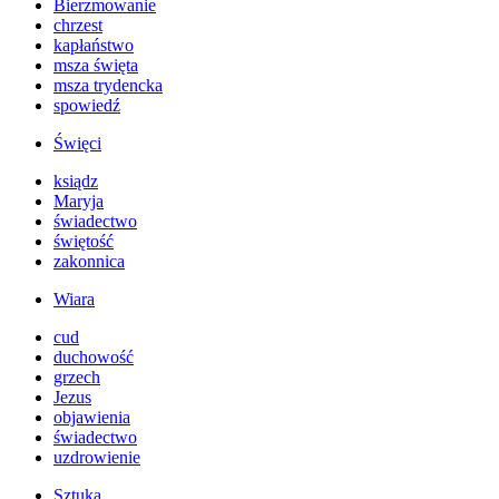
Bierzmowanie
chrzest
kapłaństwo
msza święta
msza trydencka
spowiedź
Święci
ksiądz
Maryja
świadectwo
świętość
zakonnica
Wiara
cud
duchowość
grzech
Jezus
objawienia
świadectwo
uzdrowienie
Sztuka