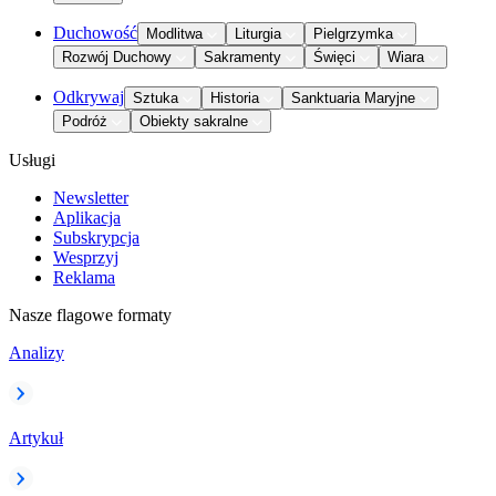
Duchowość
Modlitwa
Liturgia
Pielgrzymka
Rozwój Duchowy
Sakramenty
Święci
Wiara
Odkrywaj
Sztuka
Historia
Sanktuaria Maryjne
Podróż
Obiekty sakralne
Usługi
Newsletter
Aplikacja
Subskrypcja
Wesprzyj
Reklama
Nasze flagowe formaty
Analizy
Artykuł