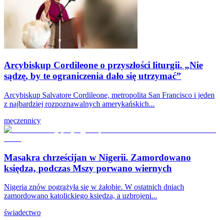
Arcybiskup Cordileone o przyszłości liturgii. „Nie
sądzę, by te ograniczenia dało się utrzymać”
Arcybiskup Salvatore Cordileone, metropolita San Francisco i jeden
z najbardziej rozpoznawalnych amerykańskich...
męczennicy
Masakra chrześcijan w Nigerii. Zamordowano
księdza, podczas Mszy porwano wiernych
Nigeria znów pogrążyła się w żałobie. W ostatnich dniach
zamordowano katolickiego księdza, a uzbrojeni...
świadectwo