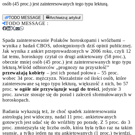
osób (45 proc.) jest zainteresowanych tego typu lekturą.
TODO MESSAGE
Archiwizuj artykuł
TODO MESSAGE
:
Spada zainteresowanie Polaków horoskopami i wróżbami –
wynika z badań CBOS, udostępnionych dziś opinii publicznej.
Jak wynika z ankiet przeprowadzonych w 2006 roku, czyli 12
lat temu, horoskopy czytał co drugi ankietowany (58 proc.),
obecnie mniej osób (45 proc.) jest zainteresowanych tego typu
lekturą.
Wśród odbiorców „prognozy na przyszłość”
przeważają kobiety
– jest ich ponad połowa – 55 proc.
wobec 34 proc. mężczyzn. Niezależnie od ilości osób, które
zainteresowane są tego typu lekturą, większość z nich, bo 57
proc.
w ogóle nie przywiązuje wagi do treści
, jedynie 3
proc. zawsze stosuje się do porad i zaleceń sformułowanych w
horoskopach.
Badania wykazują też, że choć spadek zainteresowania
astrologią jest widoczny, nadal 11 proc. ankietowanych
gotowych jest udać się do wróżbity po poradę. Z 5 proc. do 3
proc. zmniejszyła się liczba osób, która była tylko raz na takim
seansie, a tylko jeden na stu ankietowanych (1 proc.) twierdzi,