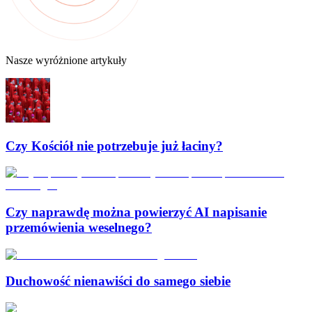
Nasze wyróżnione artykuły
Czy Kościół nie potrzebuje już łaciny?
Czy naprawdę można powierzyć AI napisanie
przemówienia weselnego?
Duchowość nienawiści do samego siebie