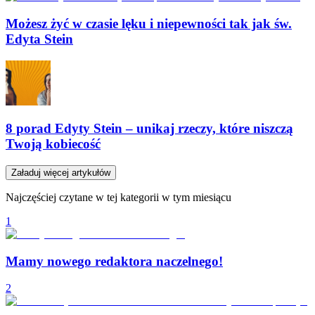
Możesz żyć w czasie lęku i niepewności tak jak św.
Edyta Stein
8 porad Edyty Stein – unikaj rzeczy, które niszczą
Twoją kobiecość
Załaduj więcej artykułów
Najczęściej czytane w tej kategorii w tym miesiącu
1
Mamy nowego redaktora naczelnego!
2