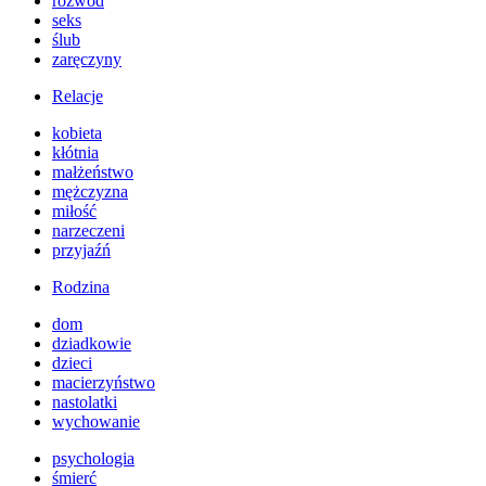
rozwód
seks
ślub
zaręczyny
Relacje
kobieta
kłótnia
małżeństwo
mężczyzna
miłość
narzeczeni
przyjaźń
Rodzina
dom
dziadkowie
dzieci
macierzyństwo
nastolatki
wychowanie
psychologia
śmierć