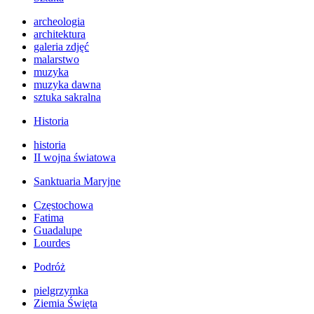
archeologia
architektura
galeria zdjęć
malarstwo
muzyka
muzyka dawna
sztuka sakralna
Historia
historia
II wojna światowa
Sanktuaria Maryjne
Częstochowa
Fatima
Guadalupe
Lourdes
Podróż
pielgrzymka
Ziemia Święta