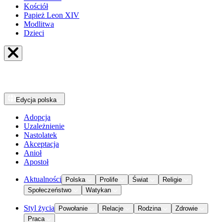
Kościół
Papież Leon XIV
Modlitwa
Dzieci
Edycja
polska
Adopcja
Uzależnienie
Nastolatek
Akceptacja
Anioł
Apostoł
Aktualności
Polska
Prolife
Świat
Religie
Społeczeństwo
Watykan
Styl życia
Powołanie
Relacje
Rodzina
Zdrowie
Praca