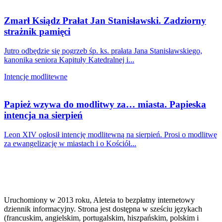
Zmarł Ksiądz Prałat Jan Stanisławski. Zadziorny
strażnik pamięci
Jutro odbędzie się pogrzeb śp. ks. prałata Jana Stanisławskiego,
kanonika seniora Kapituły Katedralnej i...
Intencje modlitewne
Papież wzywa do modlitwy za… miasta. Papieska
intencja na sierpień
Leon XIV ogłosił intencję modlitewną na sierpień. Prosi o modlitwę
za ewangelizację w miastach i o Kościół...
Uruchomiony w 2013 roku, Aleteia to bezpłatny internetowy
dziennik informacyjny. Strona jest dostępna w sześciu językach
(francuskim, angielskim, portugalskim, hiszpańskim, polskim i