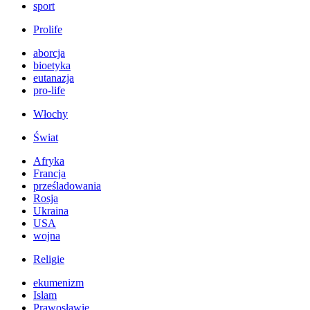
sport
Prolife
aborcja
bioetyka
eutanazja
pro-life
Włochy
Świat
Afryka
Francja
prześladowania
Rosja
Ukraina
USA
wojna
Religie
ekumenizm
Islam
Prawosławie