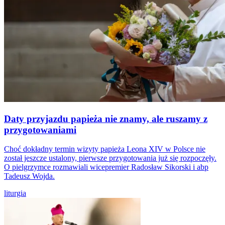
Daty przyjazdu papieża nie znamy, ale ruszamy z
przygotowaniami
Choć dokładny termin wizyty papieża Leona XIV w Polsce nie
został jeszcze ustalony, pierwsze przygotowania już się rozpoczęły.
O pielgrzymce rozmawiali wicepremier Radosław Sikorski i abp
Tadeusz Wojda.
liturgia