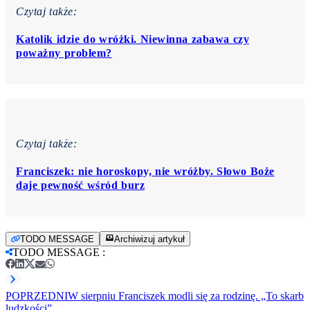
Czytaj także:
Katolik idzie do wróżki. Niewinna zabawa czy
poważny problem?
Czytaj także:
Franciszek: nie horoskopy, nie wróżby. Słowo Boże
daje pewność wśród burz
TODO MESSAGE
Archiwizuj artykuł
TODO MESSAGE
:
POPRZEDNI
W sierpniu Franciszek modli się za rodzinę. „To skarb
ludzkości”