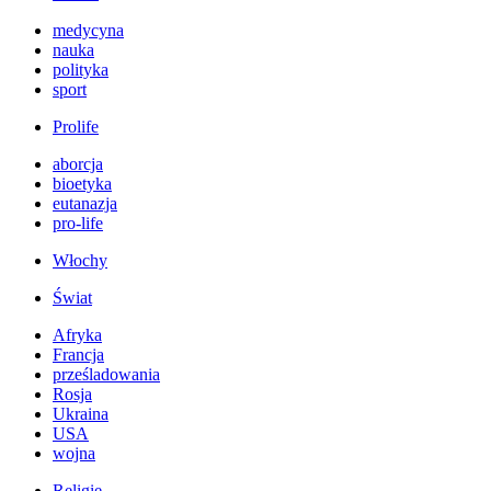
medycyna
nauka
polityka
sport
Prolife
aborcja
bioetyka
eutanazja
pro-life
Włochy
Świat
Afryka
Francja
prześladowania
Rosja
Ukraina
USA
wojna
Religie