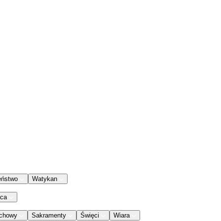
eństwo
Watykan
aca
chowy
Sakramenty
Święci
Wiara