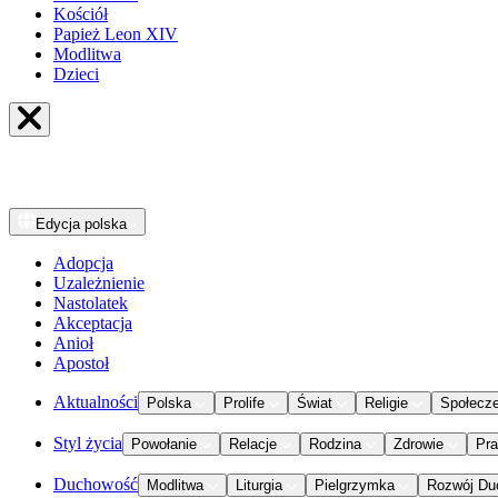
Kościół
Papież Leon XIV
Modlitwa
Dzieci
Edycja
polska
Adopcja
Uzależnienie
Nastolatek
Akceptacja
Anioł
Apostoł
Aktualności
Polska
Prolife
Świat
Religie
Społecz
Styl życia
Powołanie
Relacje
Rodzina
Zdrowie
Pr
Duchowość
Modlitwa
Liturgia
Pielgrzymka
Rozwój Du