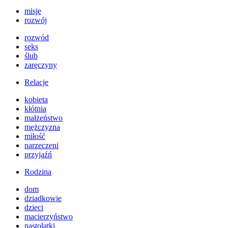
misje
rozwój
rozwód
seks
ślub
zaręczyny
Relacje
kobieta
kłótnia
małżeństwo
mężczyzna
miłość
narzeczeni
przyjaźń
Rodzina
dom
dziadkowie
dzieci
macierzyństwo
nastolatki