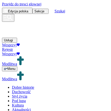
Przejdz do tresci glownej
Szukaj
Edycja
polska
Sekcje
Usługi
Wesprzyj
Rejestr
Wesprzyj
Modlitwa
Menu
Modlitwa
Dobre historie
Duchowość
Styl życia
Pod lupą
Kultura
Aktualności