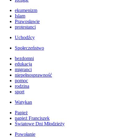
ekumenizm
Islam
Prawosławie
protestanci
Uchodźcy
Społeczeństwo
bezdomni
edukacja
migranci
niepełnosprawność
pomoc
rodzina
sport
Watykan
Papież
papież Franciszek
Światowe Dni Młodzieży
Powołanie