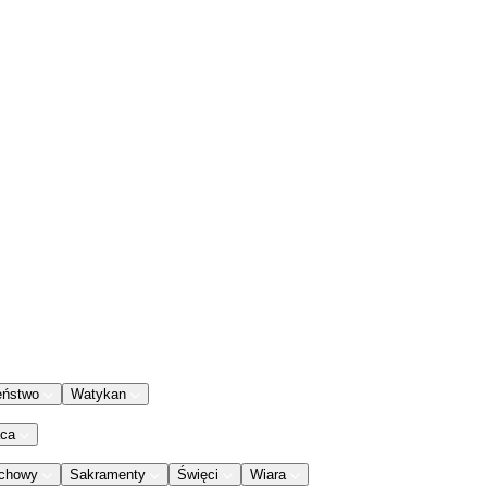
eństwo
Watykan
aca
chowy
Sakramenty
Święci
Wiara