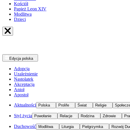
Kościół
Papież Leon XIV
Modlitwa
Dzieci
Edycja
polska
Adopcja
Uzależnienie
Nastolatek
Akceptacja
Anioł
Apostoł
Aktualności
Polska
Prolife
Świat
Religie
Społecz
Styl życia
Powołanie
Relacje
Rodzina
Zdrowie
Pr
Duchowość
Modlitwa
Liturgia
Pielgrzymka
Rozwój Du