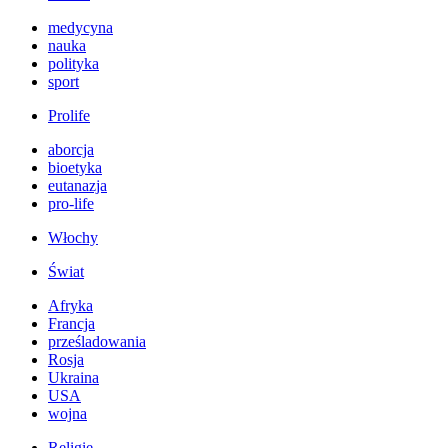
medycyna
nauka
polityka
sport
Prolife
aborcja
bioetyka
eutanazja
pro-life
Włochy
Świat
Afryka
Francja
prześladowania
Rosja
Ukraina
USA
wojna
Religie