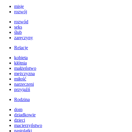
misje
rozwój
rozwód
seks
ślub
zaręczyny
Relacje
kobieta
kłótnia
małżeństwo
mężczyzna
miłość
narzeczeni
przyjaźń
Rodzina
dom
dziadkowie
dzieci
macierzyństwo
nastolatki