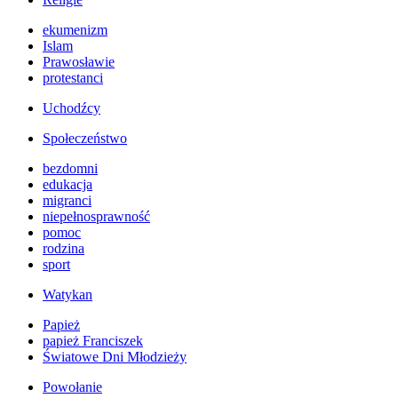
ekumenizm
Islam
Prawosławie
protestanci
Uchodźcy
Społeczeństwo
bezdomni
edukacja
migranci
niepełnosprawność
pomoc
rodzina
sport
Watykan
Papież
papież Franciszek
Światowe Dni Młodzieży
Powołanie