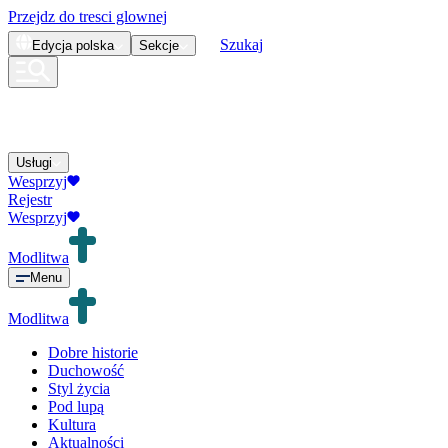
Przejdz do tresci glownej
Szukaj
Edycja
polska
Sekcje
Usługi
Wesprzyj
Rejestr
Wesprzyj
Modlitwa
Menu
Modlitwa
Dobre historie
Duchowość
Styl życia
Pod lupą
Kultura
Aktualności