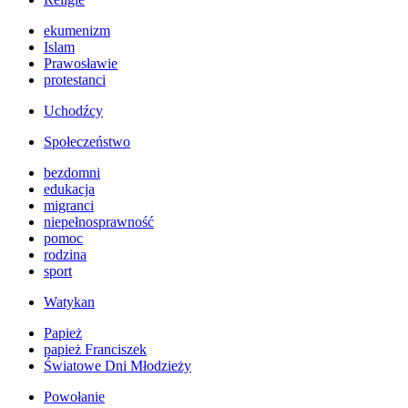
ekumenizm
Islam
Prawosławie
protestanci
Uchodźcy
Społeczeństwo
bezdomni
edukacja
migranci
niepełnosprawność
pomoc
rodzina
sport
Watykan
Papież
papież Franciszek
Światowe Dni Młodzieży
Powołanie