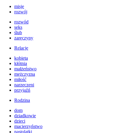
misje
rozwój
rozwód
seks
ślub
zaręczyny
Relacje
kobieta
kłótnia
małżeństwo
mężczyzna
miłość
narzeczeni
przyjaźń
Rodzina
dom
dziadkowie
dzieci
macierzyństwo
nastolatki