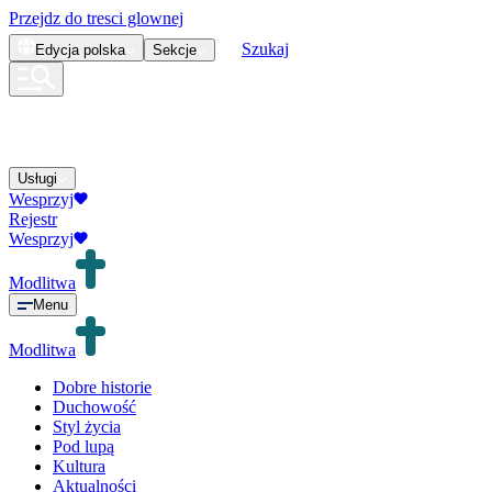
Przejdz do tresci glownej
Szukaj
Edycja
polska
Sekcje
Usługi
Wesprzyj
Rejestr
Wesprzyj
Modlitwa
Menu
Modlitwa
Dobre historie
Duchowość
Styl życia
Pod lupą
Kultura
Aktualności