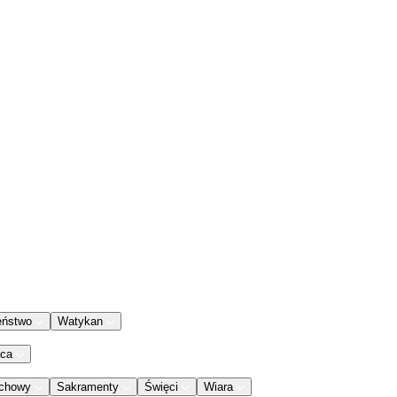
eństwo
Watykan
aca
chowy
Sakramenty
Święci
Wiara