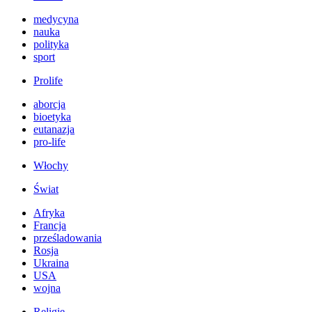
medycyna
nauka
polityka
sport
Prolife
aborcja
bioetyka
eutanazja
pro-life
Włochy
Świat
Afryka
Francja
prześladowania
Rosja
Ukraina
USA
wojna
Religie