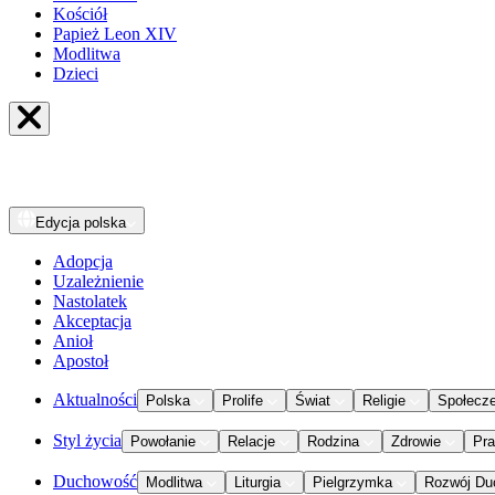
Kościół
Papież Leon XIV
Modlitwa
Dzieci
Edycja
polska
Adopcja
Uzależnienie
Nastolatek
Akceptacja
Anioł
Apostoł
Aktualności
Polska
Prolife
Świat
Religie
Społecz
Styl życia
Powołanie
Relacje
Rodzina
Zdrowie
Pr
Duchowość
Modlitwa
Liturgia
Pielgrzymka
Rozwój Du