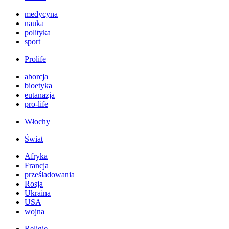
medycyna
nauka
polityka
sport
Prolife
aborcja
bioetyka
eutanazja
pro-life
Włochy
Świat
Afryka
Francja
prześladowania
Rosja
Ukraina
USA
wojna
Religie