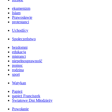
ekumenizm
Islam
Prawosławie
protestanci
Uchodźcy
Społeczeństwo
bezdomni
edukacja
migranci
niepełnosprawność
pomoc
rodzina
sport
Watykan
Papież
papież Franciszek
Światowe Dni Młodzieży
Powołanie