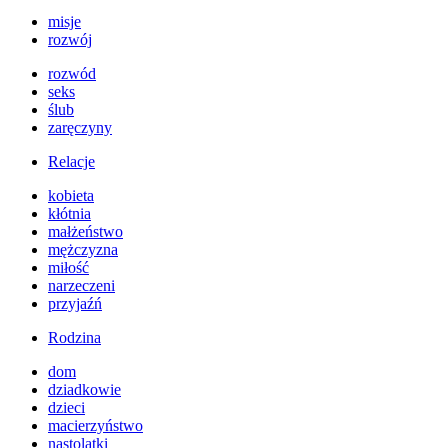
misje
rozwój
rozwód
seks
ślub
zaręczyny
Relacje
kobieta
kłótnia
małżeństwo
mężczyzna
miłość
narzeczeni
przyjaźń
Rodzina
dom
dziadkowie
dzieci
macierzyństwo
nastolatki