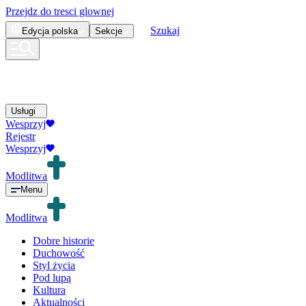
Przejdz do tresci glownej
Szukaj
Edycja
polska
Sekcje
Usługi
Wesprzyj
Rejestr
Wesprzyj
Modlitwa
Menu
Modlitwa
Dobre historie
Duchowość
Styl życia
Pod lupą
Kultura
Aktualności