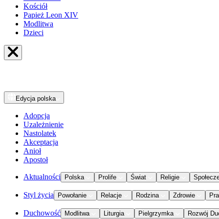
Kościół
Papież Leon XIV
Modlitwa
Dzieci
Edycja
polska
Adopcja
Uzależnienie
Nastolatek
Akceptacja
Anioł
Apostoł
Aktualności
Polska
Prolife
Świat
Religie
Społecz
Styl życia
Powołanie
Relacje
Rodzina
Zdrowie
Pr
Duchowość
Modlitwa
Liturgia
Pielgrzymka
Rozwój Du