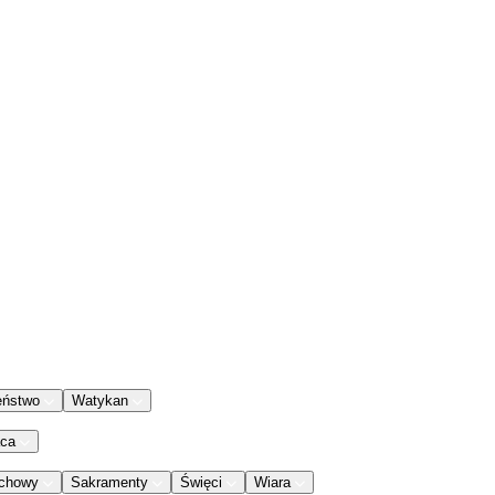
eństwo
Watykan
aca
chowy
Sakramenty
Święci
Wiara