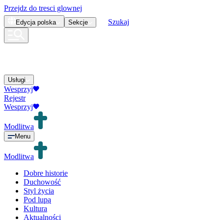
Przejdz do tresci glownej
Szukaj
Edycja
polska
Sekcje
Usługi
Wesprzyj
Rejestr
Wesprzyj
Modlitwa
Menu
Modlitwa
Dobre historie
Duchowość
Styl życia
Pod lupą
Kultura
Aktualności