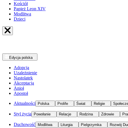
Kościół
Papież Leon XIV
Modlitwa
Dzieci
Edycja
polska
Adopcja
Uzależnienie
Nastolatek
Akceptacja
Anioł
Apostoł
Aktualności
Polska
Prolife
Świat
Religie
Społecz
Styl życia
Powołanie
Relacje
Rodzina
Zdrowie
Pr
Duchowość
Modlitwa
Liturgia
Pielgrzymka
Rozwój Du