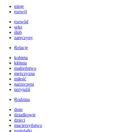
misje
rozwój
rozwód
seks
ślub
zaręczyny
Relacje
kobieta
kłótnia
małżeństwo
mężczyzna
miłość
narzeczeni
przyjaźń
Rodzina
dom
dziadkowie
dzieci
macierzyństwo
nastolatki