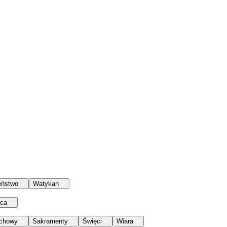
eństwo
Watykan
aca
chowy
Sakramenty
Święci
Wiara