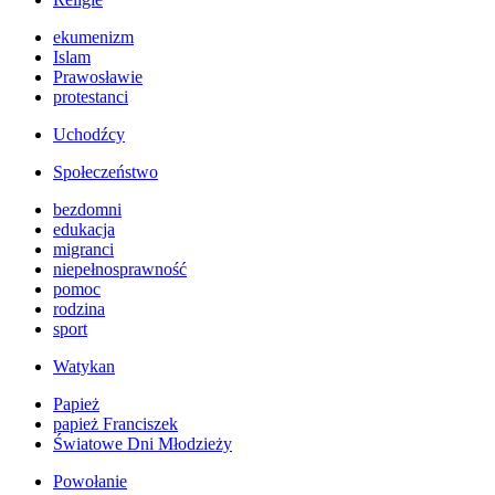
ekumenizm
Islam
Prawosławie
protestanci
Uchodźcy
Społeczeństwo
bezdomni
edukacja
migranci
niepełnosprawność
pomoc
rodzina
sport
Watykan
Papież
papież Franciszek
Światowe Dni Młodzieży
Powołanie