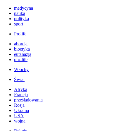
medycyna
nauka
polityka
sport
Prolife
aborcja
bioetyka
eutanazja
pro-life
Włochy
Świat
Afryka
Francja
prześladowania
Rosja
Ukraina
USA
wojna
Religie