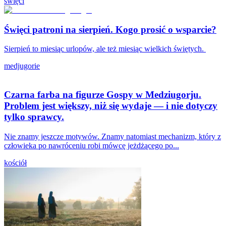
święci
Święci patroni na sierpień. Kogo prosić o wsparcie?
Sierpień to miesiąc urlopów, ale też miesiąc wielkich świętych.
medjugorie
Czarna farba na figurze Gospy w Medziugorju.
Problem jest większy, niż się wydaje — i nie dotyczy
tylko sprawcy.
Nie znamy jeszcze motywów. Znamy natomiast mechanizm, który z
człowieka po nawróceniu robi mówcę jeżdżącego po...
kościół