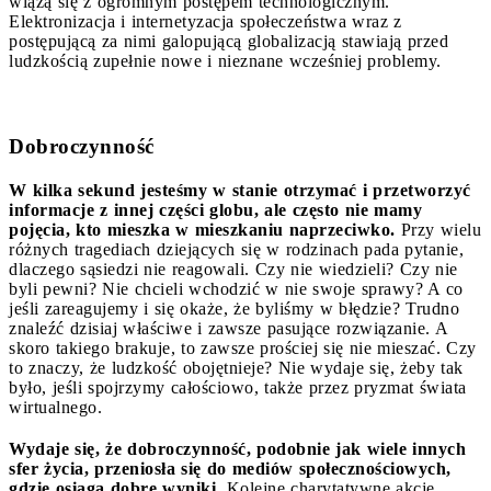
wiążą się z ogromnym postępem technologicznym.
Elektronizacja i internetyzacja społeczeństwa wraz z
postępującą za nimi galopującą globalizacją stawiają przed
ludzkością zupełnie nowe i nieznane wcześniej problemy.
Dobroczynność
W kilka sekund jesteśmy w stanie otrzymać i przetworzyć
informacje z innej części globu, ale często nie mamy
pojęcia, kto mieszka w mieszkaniu naprzeciwko.
Przy wielu
różnych tragediach dziejących się w rodzinach pada pytanie,
dlaczego sąsiedzi nie reagowali. Czy nie wiedzieli? Czy nie
byli pewni? Nie chcieli wchodzić w nie swoje sprawy? A co
jeśli zareagujemy i się okaże, że byliśmy w błędzie? Trudno
znaleźć dzisiaj właściwe i zawsze pasujące rozwiązanie. A
skoro takiego brakuje, to zawsze prościej się nie mieszać. Czy
to znaczy, że ludzkość obojętnieje? Nie wydaje się, żeby tak
było, jeśli spojrzymy całościowo, także przez pryzmat świata
wirtualnego.
Wydaje się, że dobroczynność, podobnie jak wiele innych
sfer życia, przeniosła się do mediów społecznościowych,
gdzie osiąga dobre wyniki.
Kolejne charytatywne akcje