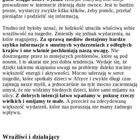
prowadzone w internecie zbierają duże owoce. Jest to bardzo
proste, wystarczy zwykle kilka klików, żeby pomóc, przelać
pieniądze i podzielić się informacją.
Trudno też byłoby uznać, że ludzkość utraciła właściwą sobie
wrażliwość na tragedie. Zmieniły się jednak wydarzenia, na
które reagujemy
. Za sprawą mediów dostajemy bardzo
szybko informacje o smutnych wydarzeniach z odległych
krajów i one właśnie pochłaniają naszą uwagę.
Nie
dostrzegamy przez to mniejszych problemów, które są pod
nosem. I to akurat nie jest dobra tendencja. Wydaje się, że
dzięki takiemu skupianiu uwagi na problemy daleko tracimy
większość energii i aktywności. Mocno uderzają w serce
tragedie, które spotkały dzieci w Afryce i zwykle długi czas
zajmują nasze myśli, a jednocześnie na tyle mocno zaciemniają
umysł, że nie widzimy biednych dzieci, które sami mijamy na
ulicy.
Z dobrych intencji łatwo wpadamy w pokusę rzeczy
wielkich i omijamy te małe.
A przecież na zdecydowaną
większość wydarzeń, które nas poruszają nie mamy żadnego
wpływu.
Wrażliwi i działający