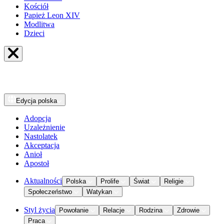
Kościół
Papież Leon XIV
Modlitwa
Dzieci
Edycja
polska
Adopcja
Uzależnienie
Nastolatek
Akceptacja
Anioł
Apostoł
Aktualności
Polska
Prolife
Świat
Religie
Społeczeństwo
Watykan
Styl życia
Powołanie
Relacje
Rodzina
Zdrowie
Praca