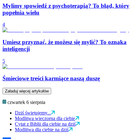
Mylimy spowiedź z psychoterapią? To błąd, który
popełnia wielu
4
Umiesz przyznać, że możesz się mylić? To oznaka
inteligencji
5
Śmieciowe treści karmiące naszą duszę
Załaduj więcej artykułów
czwartek 6 sierpnia
Dziś świętujemy...
Modlitwa wieczorna dla ciebie
Cytat z Biblii dla ciebie na dziś
Modlitwa dla ciebie na dziś