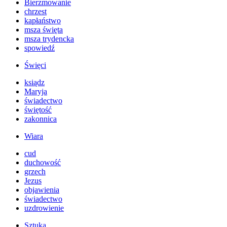
Bierzmowanie
chrzest
kapłaństwo
msza święta
msza trydencka
spowiedź
Święci
ksiądz
Maryja
świadectwo
świętość
zakonnica
Wiara
cud
duchowość
grzech
Jezus
objawienia
świadectwo
uzdrowienie
Sztuka