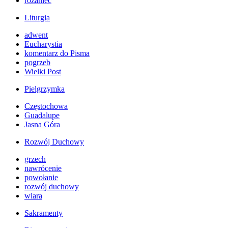
różaniec
Liturgia
adwent
Eucharystia
komentarz do Pisma
pogrzeb
Wielki Post
Pielgrzymka
Częstochowa
Guadalupe
Jasna Góra
Rozwój Duchowy
grzech
nawrócenie
powołanie
rozwój duchowy
wiara
Sakramenty