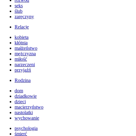
rozwód
seks
ślub
zaręczyny
Relacje
kobieta
kłótnia
małżeństwo
mężczyzna
miłość
narzeczeni
przyjaźń
Rodzina
dom
dziadkowie
dzieci
macierzyństwo
nastolatki
wychowanie
psychologia
śmierć