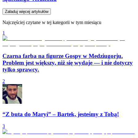
Załaduj więcej artykułów
Najczęściej czytane w tej kategorii w tym miesiącu
1
Czarna farba na figurze Gospy w Medziugorju.
Problem jest większy, niż się wydaje — i nie dotyczy
tylko sprawcy.
2
“Z buta do Maryi” – Bartek, jesteśmy z Tobą!
3