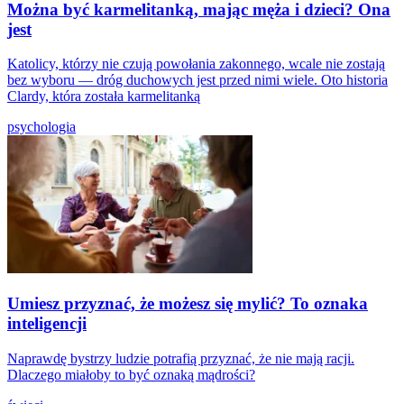
Można być karmelitanką, mając męża i dzieci? Ona
jest
Katolicy, którzy nie czują powołania zakonnego, wcale nie zostają
bez wyboru — dróg duchowych jest przed nimi wiele. Oto historia
Clardy, która została karmelitanką
psychologia
Umiesz przyznać, że możesz się mylić? To oznaka
inteligencji
Naprawdę bystrzy ludzie potrafią przyznać, że nie mają racji.
Dlaczego miałoby to być oznaką mądrości?