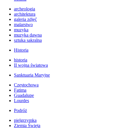
archeologia
architektura
galeria zdjęć
malarstwo
muzyka
muzyka dawna
sztuka sakralna
Historia
historia
II wojna światowa
Sanktuaria Maryjne
Częstochowa
Fatima
Guadalupe
Lourdes
Podróż
pielgrzymka
Ziemia Święta