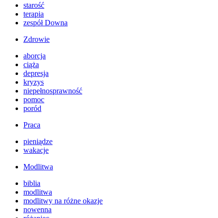
starość
terapia
zespół Downa
Zdrowie
aborcja
ciąża
depresja
kryzys
niepełnosprawność
pomoc
poród
Praca
pieniądze
wakacje
Modlitwa
biblia
modlitwa
modlitwy na różne okazje
nowenna