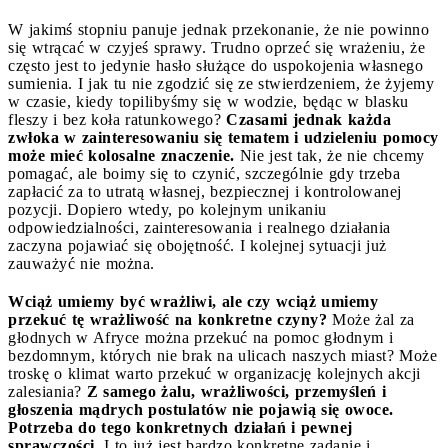
W jakimś stopniu panuje jednak przekonanie, że nie powinno
się wtrącać w czyjeś sprawy. Trudno oprzeć się wrażeniu, że
często jest to jedynie hasło służące do uspokojenia własnego
sumienia. I jak tu nie zgodzić się ze stwierdzeniem, że żyjemy
w czasie, kiedy topilibyśmy się w wodzie, będąc w blasku
fleszy i bez koła ratunkowego?
Czasami jednak każda
zwłoka w zainteresowaniu się tematem i udzieleniu pomocy
może mieć kolosalne znaczenie.
Nie jest tak, że nie chcemy
pomagać, ale boimy się to czynić, szczególnie gdy trzeba
zapłacić za to utratą własnej, bezpiecznej i kontrolowanej
pozycji. Dopiero wtedy, po kolejnym unikaniu
odpowiedzialności, zainteresowania i realnego działania
zaczyna pojawiać się obojętność. I kolejnej sytuacji już
zauważyć nie można.
Wciąż umiemy być wrażliwi, ale czy wciąż umiemy
przekuć tę wrażliwość na konkretne czyny?
Może żal za
głodnych w Afryce można przekuć na pomoc głodnym i
bezdomnym, których nie brak na ulicach naszych miast? Może
troskę o klimat warto przekuć w organizację kolejnych akcji
zalesiania?
Z samego żalu, wrażliwości, przemyśleń i
głoszenia mądrych postulatów nie pojawią się owoce.
Potrzeba do tego konkretnych działań i pewnej
sprawczości.
I to już jest bardzo konkretne zadanie i