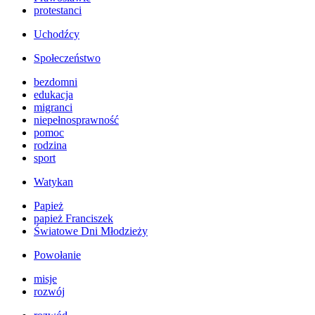
protestanci
Uchodźcy
Społeczeństwo
bezdomni
edukacja
migranci
niepełnosprawność
pomoc
rodzina
sport
Watykan
Papież
papież Franciszek
Światowe Dni Młodzieży
Powołanie
misje
rozwój