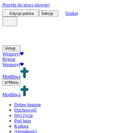
Przejdz do tresci glownej
Szukaj
Edycja
polska
Sekcje
Usługi
Wesprzyj
Rejestr
Wesprzyj
Modlitwa
Menu
Modlitwa
Dobre historie
Duchowość
Styl życia
Pod lupą
Kultura
Aktualności