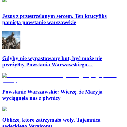
Jezus z przestrzelonym sercem. Ten krucyfiks
pamięta powstanie warszawskie
Gdyby nie wypastowany but, być może nie
przeżyłby Powstania Warszawskiego…
Powstanie Warszawskie: Wierzę, że Maryja
wyciągnęła nas z piwnicy
Oblicze, które zatrzymało woły. Tajemnica
sądeckiego Veraiconu