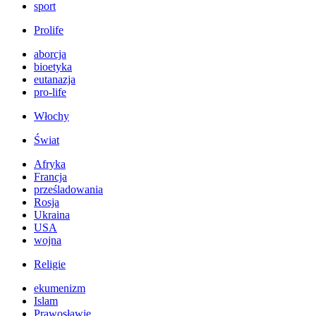
sport
Prolife
aborcja
bioetyka
eutanazja
pro-life
Włochy
Świat
Afryka
Francja
prześladowania
Rosja
Ukraina
USA
wojna
Religie
ekumenizm
Islam
Prawosławie