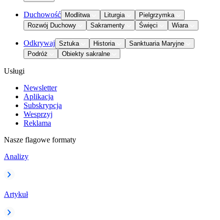
Duchowość
Modlitwa
Liturgia
Pielgrzymka
Rozwój Duchowy
Sakramenty
Święci
Wiara
Odkrywaj
Sztuka
Historia
Sanktuaria Maryjne
Podróż
Obiekty sakralne
Usługi
Newsletter
Aplikacja
Subskrypcja
Wesprzyj
Reklama
Nasze flagowe formaty
Analizy
Artykuł