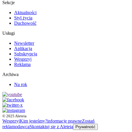
Sekcje
Aktualności
Styl życia
Duchowość
Usługi
Newsletter
Aplikacja
Subskrypcja
Wesprzyj
Reklama
Archiwa
Na rok
© 2025 Aleteia
Wesprzyj
Kim jesteśmy?
informacje prawne
Zostań
reklamodawcą
Skontaktuj się z Aleteią
Prywatność