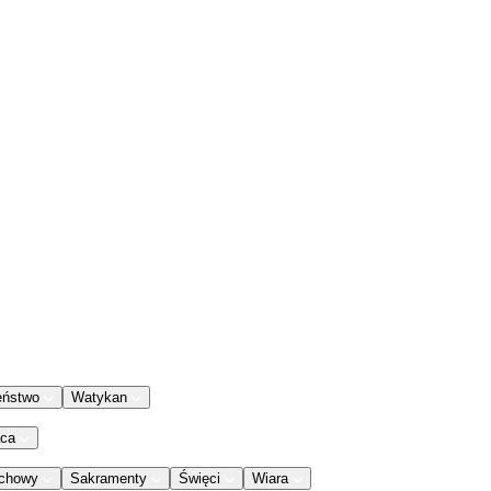
eństwo
Watykan
aca
chowy
Sakramenty
Święci
Wiara