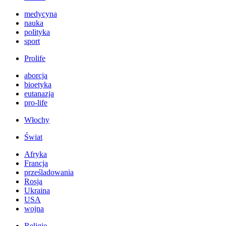
medycyna
nauka
polityka
sport
Prolife
aborcja
bioetyka
eutanazja
pro-life
Włochy
Świat
Afryka
Francja
prześladowania
Rosja
Ukraina
USA
wojna
Religie