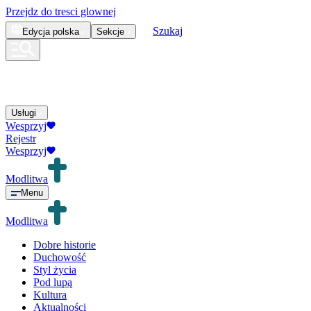
Przejdz do tresci glownej
Szukaj
Edycja
polska
Sekcje
Usługi
Wesprzyj
Rejestr
Wesprzyj
Modlitwa
Menu
Modlitwa
Dobre historie
Duchowość
Styl życia
Pod lupą
Kultura
Aktualności