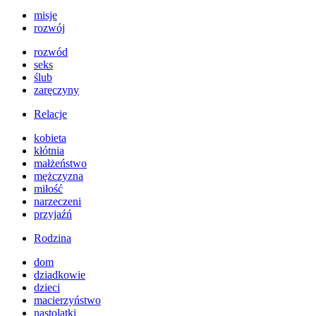
misje
rozwój
rozwód
seks
ślub
zaręczyny
Relacje
kobieta
kłótnia
małżeństwo
mężczyzna
miłość
narzeczeni
przyjaźń
Rodzina
dom
dziadkowie
dzieci
macierzyństwo
nastolatki