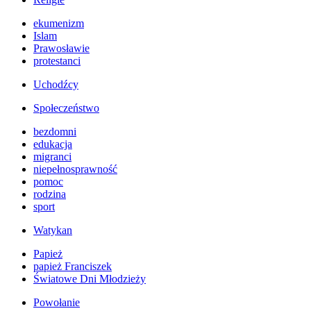
ekumenizm
Islam
Prawosławie
protestanci
Uchodźcy
Społeczeństwo
bezdomni
edukacja
migranci
niepełnosprawność
pomoc
rodzina
sport
Watykan
Papież
papież Franciszek
Światowe Dni Młodzieży
Powołanie