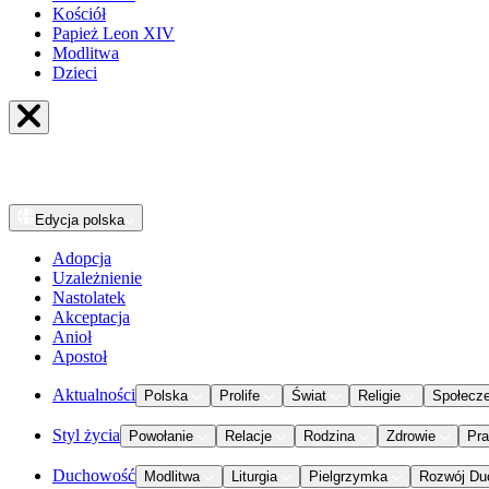
Kościół
Papież Leon XIV
Modlitwa
Dzieci
Edycja
polska
Adopcja
Uzależnienie
Nastolatek
Akceptacja
Anioł
Apostoł
Aktualności
Polska
Prolife
Świat
Religie
Społecz
Styl życia
Powołanie
Relacje
Rodzina
Zdrowie
Pr
Duchowość
Modlitwa
Liturgia
Pielgrzymka
Rozwój Du