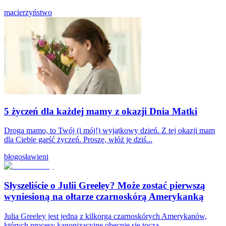
macierzyństwo
5 życzeń dla każdej mamy z okazji Dnia Matki
Droga mamo, to Twój (i mój!) wyjątkowy dzień. Z tej okazji mam
dla Ciebie garść życzeń. Proszę, włóż je dziś...
błogosławieni
Słyszeliście o Julii Greeley? Może zostać pierwszą
wyniesioną na ołtarze czarnoskórą Amerykanką
Julia Greeley jest jedną z kilkorga czarnoskórych Amerykanów,
których procesy kanonizacyjne obecnie się toczą.