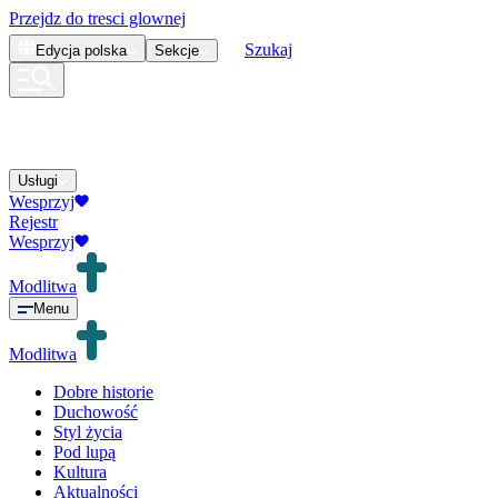
Przejdz do tresci glownej
Szukaj
Edycja
polska
Sekcje
Usługi
Wesprzyj
Rejestr
Wesprzyj
Modlitwa
Menu
Modlitwa
Dobre historie
Duchowość
Styl życia
Pod lupą
Kultura
Aktualności