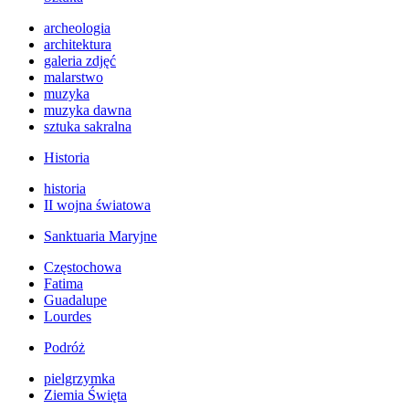
archeologia
architektura
galeria zdjęć
malarstwo
muzyka
muzyka dawna
sztuka sakralna
Historia
historia
II wojna światowa
Sanktuaria Maryjne
Częstochowa
Fatima
Guadalupe
Lourdes
Podróż
pielgrzymka
Ziemia Święta