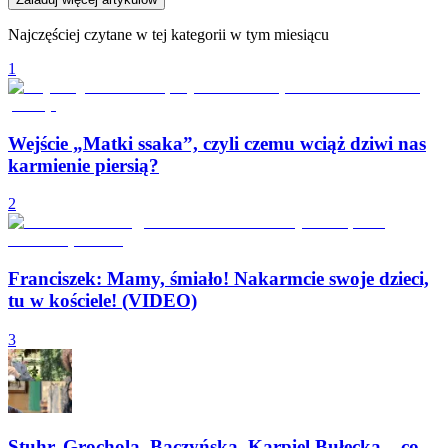
Najczęściej czytane w tej kategorii w tym miesiącu
1
Wejście „Matki ssaka”, czyli czemu wciąż dziwi nas
karmienie piersią?
2
Franciszek: Mamy, śmiało! Nakarmcie swoje dzieci,
tu w kościele! (VIDEO)
3
Stuhr, Grochola, Baczyńska, Karpiel Bułecka – co