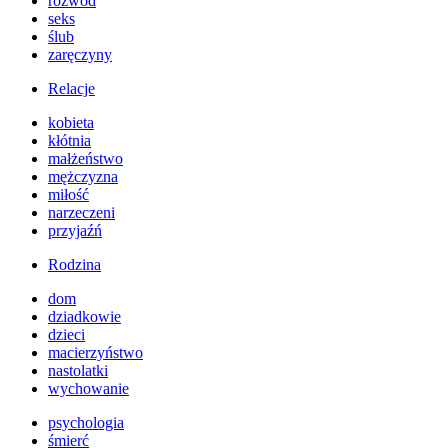
rozwód
seks
ślub
zaręczyny
Relacje
kobieta
kłótnia
małżeństwo
mężczyzna
miłość
narzeczeni
przyjaźń
Rodzina
dom
dziadkowie
dzieci
macierzyństwo
nastolatki
wychowanie
psychologia
śmierć