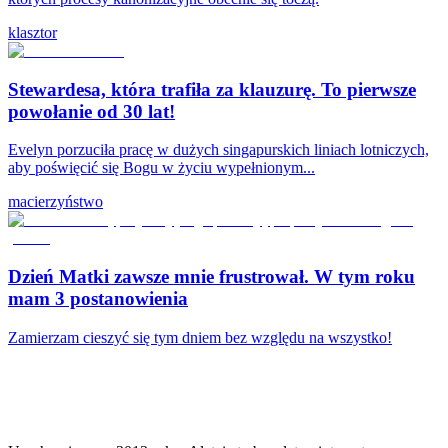
klasztor
Stewardesa, która trafiła za klauzurę. To pierwsze
powołanie od 30 lat!
Evelyn porzuciła pracę w dużych singapurskich liniach lotniczych,
aby poświęcić się Bogu w życiu wypełnionym...
macierzyństwo
Dzień Matki zawsze mnie frustrował. W tym roku
mam 3 postanowienia
Zamierzam cieszyć się tym dniem bez względu na wszystko!