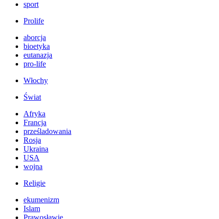
sport
Prolife
aborcja
bioetyka
eutanazja
pro-life
Włochy
Świat
Afryka
Francja
prześladowania
Rosja
Ukraina
USA
wojna
Religie
ekumenizm
Islam
Prawosławie