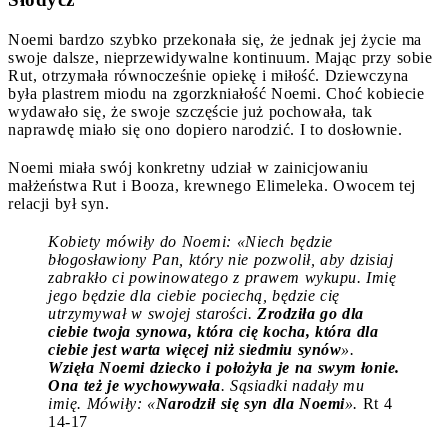
Noemi bardzo szybko przekonała się, że jednak jej życie ma
swoje dalsze, nieprzewidywalne kontinuum. Mając przy sobie
Rut, otrzymała równocześnie opiekę i miłość. Dziewczyna
była plastrem miodu na zgorzkniałość Noemi. Choć kobiecie
wydawało się, że swoje szczęście już pochowała, tak
naprawdę miało się ono dopiero narodzić. I to dosłownie.
Noemi miała swój konkretny udział w zainicjowaniu
małżeństwa Rut i Booza, krewnego Elimeleka. Owocem tej
relacji był syn.
Kobiety mówiły do Noemi: «Niech będzie
błogosławiony Pan, który nie pozwolił, aby dzisiaj
zabrakło ci powinowatego z prawem wykupu. Imię
jego będzie dla ciebie pociechą, będzie cię
utrzymywał w swojej starości.
Zrodziła go dla
ciebie twoja synowa, która cię kocha, która dla
ciebie jest warta więcej niż siedmiu synów
».
Wzięła Noemi dziecko i położyła je na swym łonie.
Ona też je wychowywała
. Sąsiadki nadały mu
imię. Mówiły: «
Narodził się syn dla Noemi
».
Rt 4
14-17