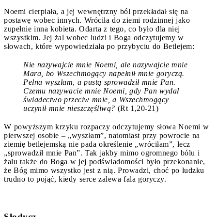
Noemi cierpiała, a jej wewnętrzny ból przekładał się na
postawę wobec innych. Wróciła do ziemi rodzinnej jako
zupełnie inna kobieta. Odarta z tego, co było dla niej
wszystkim. Jej żal wobec ludzi i Boga odczytujemy w
słowach, które wypowiedziała po przybyciu do Betlejem:
Nie nazywajcie mnie Noemi, ale nazywajcie mnie
Mara, bo Wszechmogący napełnił mnie goryczą.
Pełna wyszłam, a pustą sprowadził mnie Pan.
Czemu nazywacie mnie Noemi, gdy Pan wydał
świadectwo przeciw mnie, a Wszechmogący
uczynił mnie nieszczęśliwą?
(Rt 1,20-21)
W powyższym krzyku rozpaczy odczytujemy słowa Noemi w
pierwszej osobie – „wyszłam”, natomiast przy powrocie na
ziemię betlejemską nie pada określenie „wróciłam”, lecz
„sprowadził mnie Pan”. Tak jakby mimo ogromnego bólu i
żalu także do Boga w jej podświadomości było przekonanie,
że Bóg mimo wszystko jest z nią. Prowadzi, choć po ludzku
trudno to pojąć, kiedy serce zalewa fala goryczy.
Słodycz