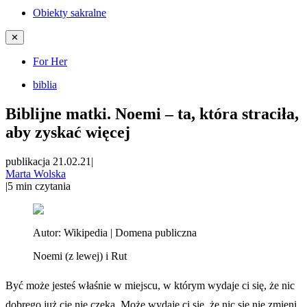
Obiekty sakralne
✕
For Her
biblia
Biblijne matki. Noemi – ta, która straciła,
aby zyskać więcej
publikacja 21.02.21
|
Marta Wolska
|
5
min czytania
Autor:
Wikipedia | Domena publiczna
Noemi (z lewej) i Rut
Być może jesteś właśnie w miejscu, w którym wydaje ci się, że nic
dobrego już cię nie czeka. Może wydaje ci się, że nic się nie zmieni,