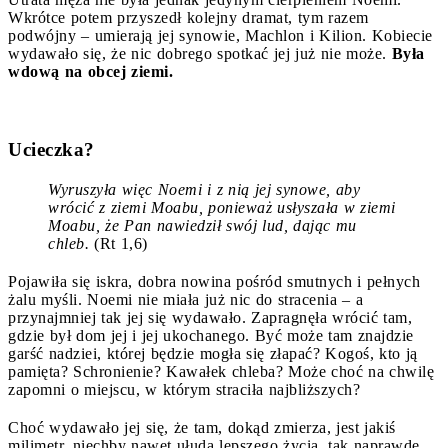
Wkrótce potem przyszedł kolejny dramat, tym razem
podwójny – umierają jej synowie, Machlon i Kilion. Kobiecie
wydawało się, że nic dobrego spotkać jej już nie może.
Była
wdową na obcej ziemi.
Ucieczka?
Wyruszyła więc Noemi i z nią jej synowe, aby
wrócić z ziemi Moabu, ponieważ usłyszała w ziemi
Moabu, że Pan nawiedził swój lud, dając mu
chleb.
(Rt 1,6)
Pojawiła się iskra, dobra nowina pośród smutnych i pełnych
żalu myśli. Noemi nie miała już nic do stracenia – a
przynajmniej tak jej się wydawało. Zapragnęła wrócić tam,
gdzie był dom jej i jej ukochanego. Być może tam znajdzie
garść nadziei, której będzie mogła się złapać? Kogoś, kto ją
pamięta? Schronienie? Kawałek chleba? Może choć na chwilę
zapomni o miejscu, w którym straciła najbliższych?
Choć wydawało jej się, że tam, dokąd zmierza, jest jakiś
milimetr, niechby nawet ułuda lepszego życia, tak naprawdę