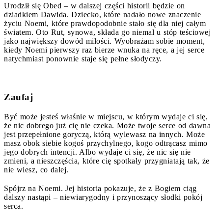
Urodził się Obed – w dalszej części historii będzie on
dziadkiem Dawida. Dziecko, które nadało nowe znaczenie
życiu Noemi, które prawdopodobnie stało się dla niej całym
światem. Oto Rut, synowa, składa go niemal u stóp teściowej
jako największy dowód miłości. Wyobrażam sobie moment,
kiedy Noemi pierwszy raz bierze wnuka na ręce, a jej serce
natychmiast ponownie staje się pełne słodyczy.
Zaufaj
Być może jesteś właśnie w miejscu, w którym wydaje ci się,
że nic dobrego już cię nie czeka. Może twoje serce od dawna
jest przepełnione goryczą, którą wylewasz na innych. Może
masz obok siebie kogoś przychylnego, kogo odtrącasz mimo
jego dobrych intencji. Albo wydaje ci się, że nic się nie
zmieni, a nieszczęścia, które cię spotkały przygniatają tak, że
nie wiesz, co dalej.
Spójrz na Noemi. Jej historia pokazuje, że z Bogiem ciąg
dalszy nastąpi – niewiarygodny i przynoszący słodki pokój
serca.