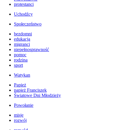
protestanci
Uchodźcy
Społeczeństwo
bezdomni
edukacja
migranci
niepełnosprawność
pomoc
rodzina
sport
Watykan
Papież
papież Franciszek
Światowe Dni Młodzieży
Powołanie
misje
rozwój