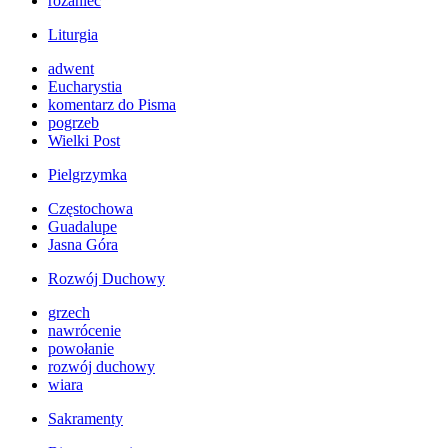
różaniec
Liturgia
adwent
Eucharystia
komentarz do Pisma
pogrzeb
Wielki Post
Pielgrzymka
Częstochowa
Guadalupe
Jasna Góra
Rozwój Duchowy
grzech
nawrócenie
powołanie
rozwój duchowy
wiara
Sakramenty