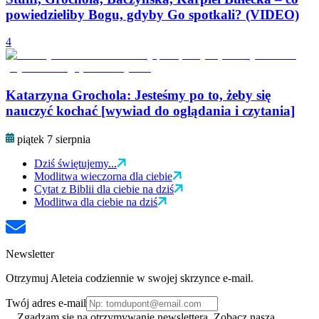
powiedzieliby Bogu, gdyby Go spotkali? (VIDEO)
4
Katarzyna Grochola: Jesteśmy po to, żeby się
nauczyć kochać [wywiad do oglądania i czytania]
piątek 7 sierpnia
Dziś świętujemy...
Modlitwa wieczorna dla ciebie
Cytat z Biblii dla ciebie na dziś
Modlitwa dla ciebie na dziś
Newsletter
Otrzymuj Aleteia codziennie w swojej skrzynce e-mail.
Twój adres e-mail
Zgadzam się na otrzymywanie newslettera. Zobacz naszą