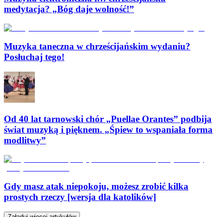
medytacja? „Bóg daje wolność!”
Muzyka taneczna w chrześcijańskim wydaniu?
Posłuchaj tego!
Od 40 lat tarnowski chór „Puellae Orantes” podbija
świat muzyką i pięknem. „Śpiew to wspaniała forma
modlitwy”
Gdy masz atak niepokoju, możesz zrobić kilka
prostych rzeczy [wersja dla katolików]
Załaduj więcej artykułów