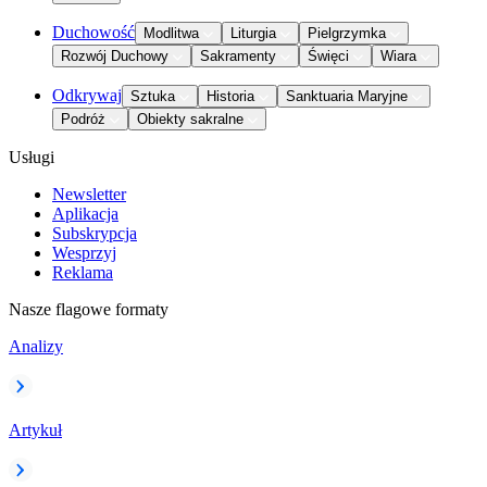
Duchowość
Modlitwa
Liturgia
Pielgrzymka
Rozwój Duchowy
Sakramenty
Święci
Wiara
Odkrywaj
Sztuka
Historia
Sanktuaria Maryjne
Podróż
Obiekty sakralne
Usługi
Newsletter
Aplikacja
Subskrypcja
Wesprzyj
Reklama
Nasze flagowe formaty
Analizy
Artykuł