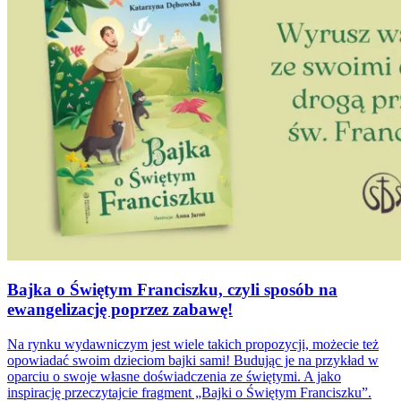
Bajka o Świętym Franciszku, czyli sposób na
ewangelizację poprzez zabawę!
Na rynku wydawniczym jest wiele takich propozycji, możecie też
opowiadać swoim dzieciom bajki sami! Budując je na przykład w
oparciu o swoje własne doświadczenia ze świętymi. A jako
inspirację przeczytajcie fragment „Bajki o Świętym Franciszku”.