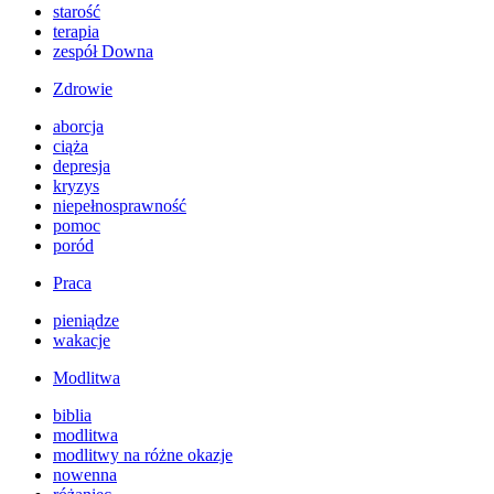
starość
terapia
zespół Downa
Zdrowie
aborcja
ciąża
depresja
kryzys
niepełnosprawność
pomoc
poród
Praca
pieniądze
wakacje
Modlitwa
biblia
modlitwa
modlitwy na różne okazje
nowenna