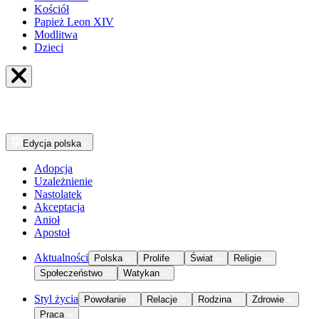
Kościół
Papież Leon XIV
Modlitwa
Dzieci
Edycja
polska
Adopcja
Uzależnienie
Nastolatek
Akceptacja
Anioł
Apostoł
Aktualności
Polska
Prolife
Świat
Religie
Społeczeństwo
Watykan
Styl życia
Powołanie
Relacje
Rodzina
Zdrowie
Praca