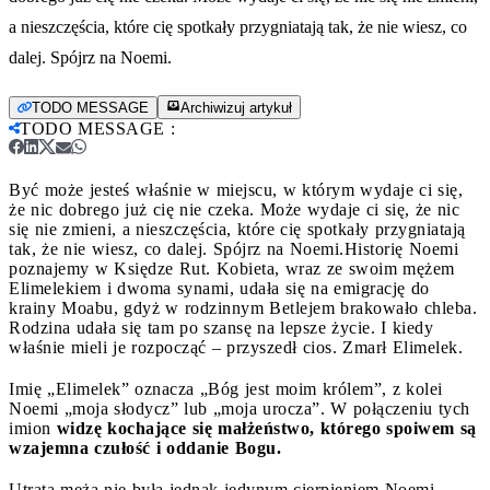
a nieszczęścia, które cię spotkały przygniatają tak, że nie wiesz, co
dalej. Spójrz na Noemi.
TODO MESSAGE
Archiwizuj artykuł
TODO MESSAGE
:
Być może jesteś właśnie w miejscu, w którym wydaje ci się,
że nic dobrego już cię nie czeka. Może wydaje ci się, że nic
się nie zmieni, a nieszczęścia, które cię spotkały przygniatają
tak, że nie wiesz, co dalej. Spójrz na Noemi.
Historię Noemi
poznajemy w Księdze Rut. Kobieta, wraz ze swoim mężem
Elimelekiem i dwoma synami, udała się na emigrację do
krainy Moabu, gdyż w rodzinnym Betlejem brakowało chleba.
Rodzina udała się tam po szansę na lepsze życie. I kiedy
właśnie mieli je rozpocząć – przyszedł cios. Zmarł Elimelek.
Imię „Elimelek” oznacza „Bóg jest moim królem”, z kolei
Noemi „moja słodycz” lub „moja urocza”. W połączeniu tych
imion
widzę kochające się małżeństwo, którego spoiwem są
wzajemna czułość i oddanie Bogu.
Utrata męża nie była jednak jedynym cierpieniem Noemi.