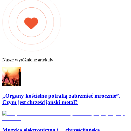
Nasze wyróżnione artykuły
„Organy kościelne potrafią zabrzmieć mrocznie”.
Czym jest chrześcijański metal?
Muzyka elektroniczna i… chrześcijańska