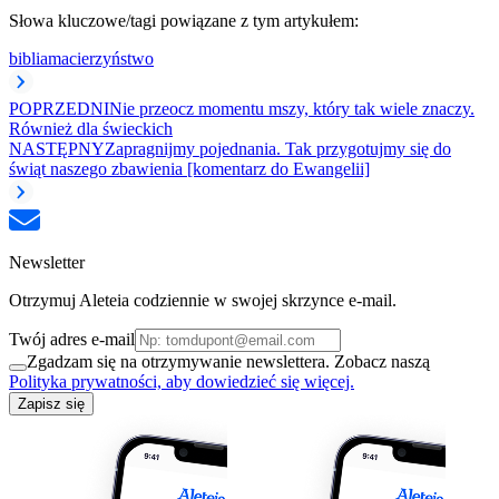
Słowa kluczowe/tagi powiązane z tym artykułem:
biblia
macierzyństwo
POPRZEDNI
Nie przeocz momentu mszy, który tak wiele znaczy.
Również dla świeckich
NASTĘPNY
Zapragnijmy pojednania. Tak przygotujmy się do
świąt naszego zbawienia [komentarz do Ewangelii]
Newsletter
Otrzymuj Aleteia codziennie w swojej skrzynce e-mail.
Twój adres e-mail
Zgadzam się na otrzymywanie newslettera. Zobacz naszą
Polityka prywatności, aby dowiedzieć się więcej.
Zapisz się