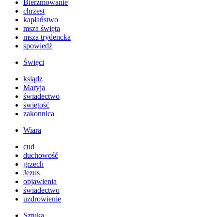
Bierzmowanie
chrzest
kapłaństwo
msza święta
msza trydencka
spowiedź
Święci
ksiądz
Maryja
świadectwo
świętość
zakonnica
Wiara
cud
duchowość
grzech
Jezus
objawienia
świadectwo
uzdrowienie
Sztuka