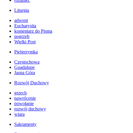
różaniec
Liturgia
adwent
Eucharystia
komentarz do Pisma
pogrzeb
Wielki Post
Pielgrzymka
Częstochowa
Guadalupe
Jasna Góra
Rozwój Duchowy
grzech
nawrócenie
powołanie
rozwój duchowy
wiara
Sakramenty