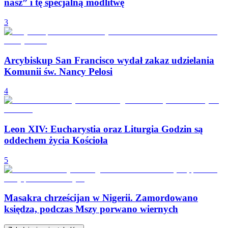
nasz” i tę specjalną modlitwę
3
Arcybiskup San Francisco wydał zakaz udzielania
Komunii św. Nancy Pelosi
4
Leon XIV: Eucharystia oraz Liturgia Godzin są
oddechem życia Kościoła
5
Masakra chrześcijan w Nigerii. Zamordowano
księdza, podczas Mszy porwano wiernych