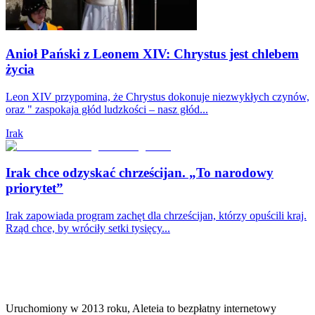
Anioł Pański z Leonem XIV: Chrystus jest chlebem
życia
Leon XIV przypomina, że Chrystus dokonuje niezwykłych czynów,
oraz " zaspokaja głód ludzkości – nasz głód...
Irak
Irak chce odzyskać chrześcijan. „To narodowy
priorytet”
Irak zapowiada program zachęt dla chrześcijan, którzy opuścili kraj.
Rząd chce, by wróciły setki tysięcy...
Uruchomiony w 2013 roku, Aleteia to bezpłatny internetowy