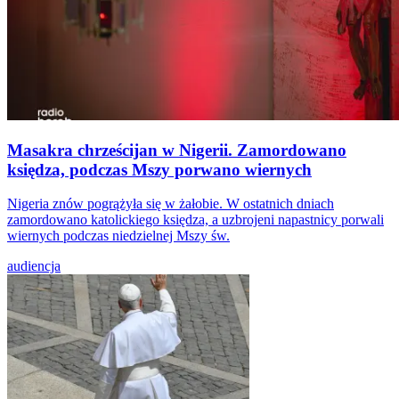
Masakra chrześcijan w Nigerii. Zamordowano
księdza, podczas Mszy porwano wiernych
Nigeria znów pogrążyła się w żałobie. W ostatnich dniach
zamordowano katolickiego księdza, a uzbrojeni napastnicy porwali
wiernych podczas niedzielnej Mszy św.
audiencja