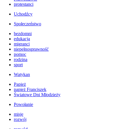
protestanci
Uchodźcy
Społeczeństwo
bezdomni
edukacja
migranci
niepełnosprawność
pomoc
rodzina
sport
Watykan
Papież
papież Franciszek
Światowe Dni Młodzieży
Powołanie
misje
rozwój