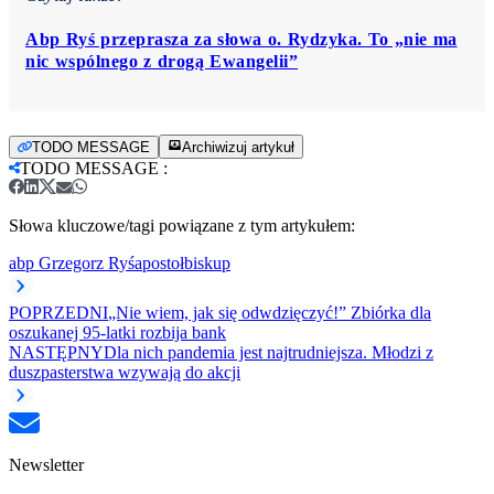
Abp Ryś przeprasza za słowa o. Rydzyka. To „nie ma
nic wspólnego z drogą Ewangelii”
TODO MESSAGE
Archiwizuj artykuł
TODO MESSAGE
:
Słowa kluczowe/tagi powiązane z tym artykułem:
abp Grzegorz Ryś
apostoł
biskup
POPRZEDNI
„Nie wiem, jak się odwdzięczyć!” Zbiórka dla
oszukanej 95-latki rozbija bank
NASTĘPNY
Dla nich pandemia jest najtrudniejsza. Młodzi z
duszpasterstwa wzywają do akcji
Newsletter