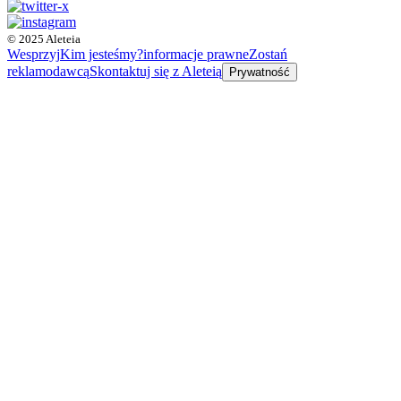
© 2025 Aleteia
Wesprzyj
Kim jesteśmy?
informacje prawne
Zostań
reklamodawcą
Skontaktuj się z Aleteią
Prywatność