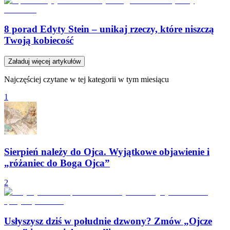
8 porad Edyty Stein – unikaj rzeczy, które niszczą
Twoją kobiecość
Załaduj więcej artykułów
Najczęściej czytane w tej kategorii w tym miesiącu
1
Sierpień należy do Ojca. Wyjątkowe objawienie i
„różaniec do Boga Ojca”
2
Usłyszysz dziś w południe dzwony? Zmów „Ojcze