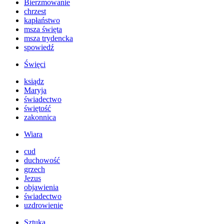
Bierzmowanie
chrzest
kapłaństwo
msza święta
msza trydencka
spowiedź
Święci
ksiądz
Maryja
świadectwo
świętość
zakonnica
Wiara
cud
duchowość
grzech
Jezus
objawienia
świadectwo
uzdrowienie
Sztuka