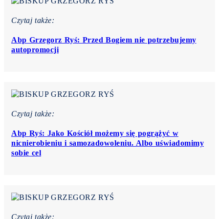
Czytaj także:
Abp Grzegorz Ryś: Przed Bogiem nie potrzebujemy
autopromocji
Czytaj także:
Abp Ryś: Jako Kościół możemy się pogrążyć w
nicnierobieniu i samozadowoleniu. Albo uświadomimy
sobie cel
Czytaj także: