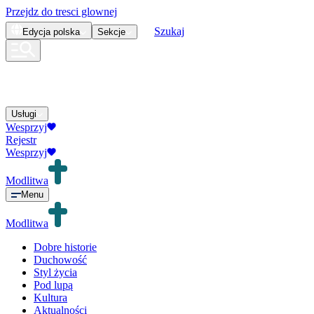
Przejdz do tresci glownej
Szukaj
Edycja
polska
Sekcje
Usługi
Wesprzyj
Rejestr
Wesprzyj
Modlitwa
Menu
Modlitwa
Dobre historie
Duchowość
Styl życia
Pod lupą
Kultura
Aktualności