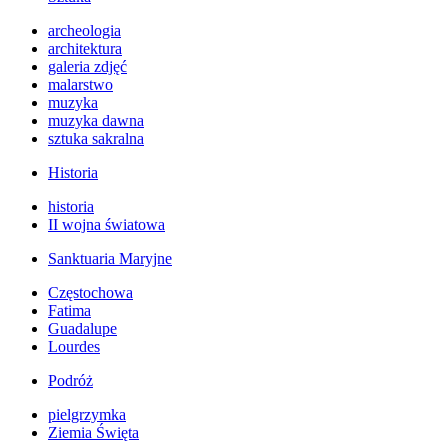
archeologia
architektura
galeria zdjęć
malarstwo
muzyka
muzyka dawna
sztuka sakralna
Historia
historia
II wojna światowa
Sanktuaria Maryjne
Częstochowa
Fatima
Guadalupe
Lourdes
Podróż
pielgrzymka
Ziemia Święta