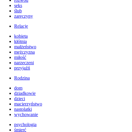
rozwód
seks
ślub
zaręczyny
Relacje
kobieta
kłótnia
małżeństwo
mężczyzna
miłość
narzeczeni
przyjaźń
Rodzina
dom
dziadkowie
dzieci
macierzyństwo
nastolatki
wychowanie
psychologia
śmierć