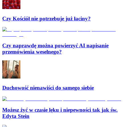
Czy Kościół nie potrzebuje już łaciny?
Czy naprawdę można powierzyć AI napisanie
przemówienia weselnego?
Duchowość nienawiści do samego siebie
Możesz żyć w czasie lęku i niepewności tak jak św.
Edyta Stein