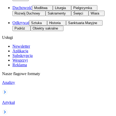
Duchowość
Modlitwa
Liturgia
Pielgrzymka
Rozwój Duchowy
Sakramenty
Święci
Wiara
Odkrywaj
Sztuka
Historia
Sanktuaria Maryjne
Podróż
Obiekty sakralne
Usługi
Newsletter
Aplikacja
Subskrypcja
Wesprzyj
Reklama
Nasze flagowe formaty
Analizy
Artykuł