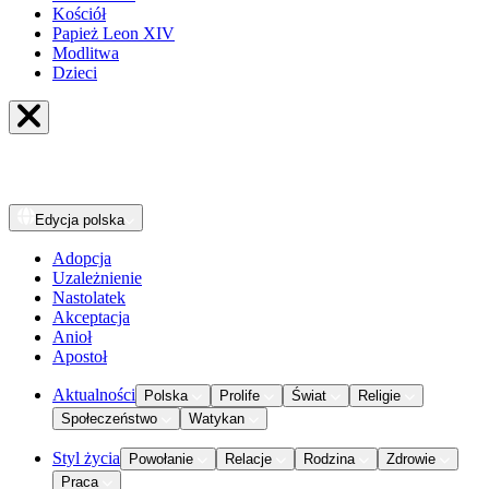
Kościół
Papież Leon XIV
Modlitwa
Dzieci
Edycja
polska
Adopcja
Uzależnienie
Nastolatek
Akceptacja
Anioł
Apostoł
Aktualności
Polska
Prolife
Świat
Religie
Społeczeństwo
Watykan
Styl życia
Powołanie
Relacje
Rodzina
Zdrowie
Praca