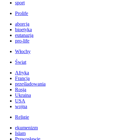
sport
Prolife
aborcja
bioetyka
eutanazja
pro-life
Włochy
Świat
Afryka
Francja
prześladowania
Rosja
Ukraina
USA
wojna
Religie
ekumenizm
Islam
Prawosławie