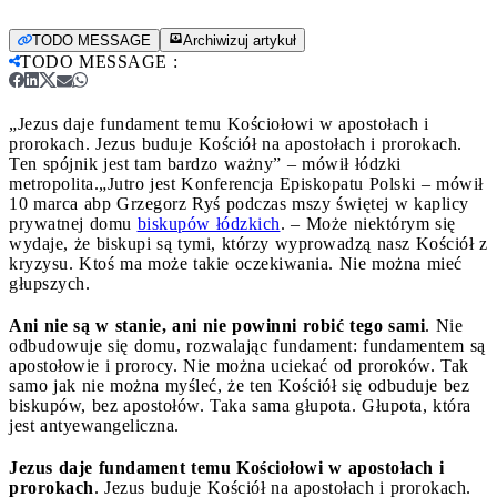
TODO MESSAGE
Archiwizuj artykuł
TODO MESSAGE
:
„Jezus daje fundament temu Kościołowi w apostołach i
prorokach. Jezus buduje Kościół na apostołach i prorokach.
Ten spójnik jest tam bardzo ważny” – mówił łódzki
metropolita.
„Jutro jest Konferencja Episkopatu Polski – mówił
10 marca abp Grzegorz Ryś podczas mszy świętej w kaplicy
prywatnej domu
biskupów łódzkich
. – Może niektórym się
wydaje, że biskupi są tymi, którzy wyprowadzą nasz Kościół z
kryzysu. Ktoś ma może takie oczekiwania. Nie można mieć
głupszych.
Ani nie są w stanie, ani nie powinni robić tego sami
. Nie
odbudowuje się domu, rozwalając fundament: fundamentem są
apostołowie i prorocy. Nie można uciekać od proroków. Tak
samo jak nie można myśleć, że ten Kościół się odbuduje bez
biskupów, bez apostołów. Taka sama głupota. Głupota, która
jest antyewangeliczna.
Jezus daje fundament temu Kościołowi w apostołach i
prorokach
. Jezus buduje Kościół na apostołach i prorokach.