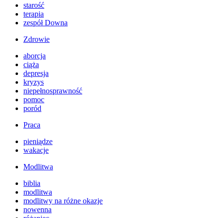
starość
terapia
zespół Downa
Zdrowie
aborcja
ciąża
depresja
kryzys
niepełnosprawność
pomoc
poród
Praca
pieniądze
wakacje
Modlitwa
biblia
modlitwa
modlitwy na różne okazje
nowenna