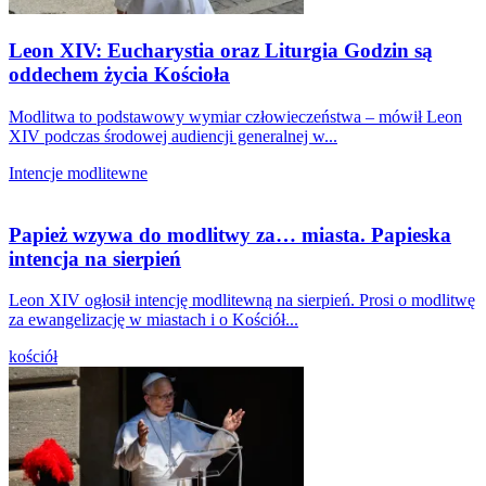
Leon XIV: Eucharystia oraz Liturgia Godzin są
oddechem życia Kościoła
Modlitwa to podstawowy wymiar człowieczeństwa – mówił Leon
XIV podczas środowej audiencji generalnej w...
Intencje modlitewne
Papież wzywa do modlitwy za… miasta. Papieska
intencja na sierpień
Leon XIV ogłosił intencję modlitewną na sierpień. Prosi o modlitwę
za ewangelizację w miastach i o Kościół...
kościół