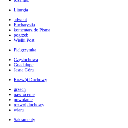
różaniec
Liturgia
adwent
Eucharystia
komentarz do Pisma
pogrzeb
Wielki Post
Pielgrzymka
Częstochowa
Guadalupe
Jasna Góra
Rozwój Duchowy
grzech
nawrócenie
powołanie
rozwój duchowy
wiara
Sakramenty