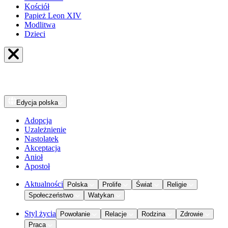
Kościół
Papież Leon XIV
Modlitwa
Dzieci
Edycja
polska
Adopcja
Uzależnienie
Nastolatek
Akceptacja
Anioł
Apostoł
Aktualności
Polska
Prolife
Świat
Religie
Społeczeństwo
Watykan
Styl życia
Powołanie
Relacje
Rodzina
Zdrowie
Praca