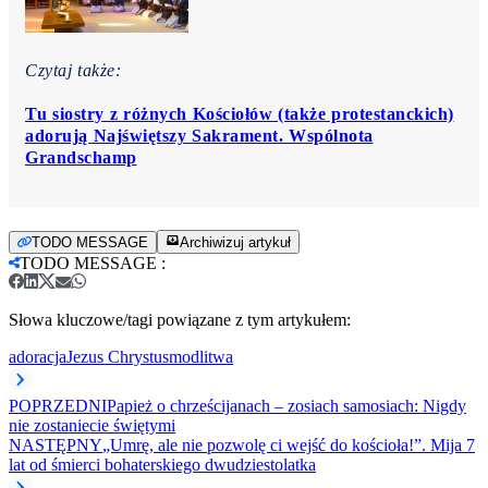
Czytaj także:
Tu siostry z różnych Kościołów (także protestanckich)
adorują Najświętszy Sakrament. Wspólnota
Grandschamp
TODO MESSAGE
Archiwizuj artykuł
TODO MESSAGE
:
Słowa kluczowe/tagi powiązane z tym artykułem:
adoracja
Jezus Chrystus
modlitwa
POPRZEDNI
Papież o chrześcijanach – zosiach samosiach: Nigdy
nie zostaniecie świętymi
NASTĘPNY
„Umrę, ale nie pozwolę ci wejść do kościoła!”. Mija 7
lat od śmierci bohaterskiego dwudziestolatka