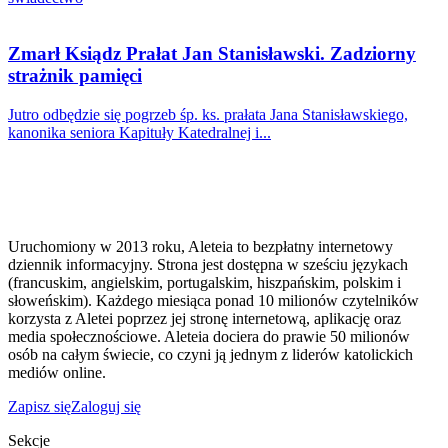
Zmarł Ksiądz Prałat Jan Stanisławski. Zadziorny
strażnik pamięci
Jutro odbędzie się pogrzeb śp. ks. prałata Jana Stanisławskiego,
kanonika seniora Kapituły Katedralnej i...
Uruchomiony w 2013 roku, Aleteia to bezpłatny internetowy
dziennik informacyjny. Strona jest dostępna w sześciu językach
(francuskim, angielskim, portugalskim, hiszpańskim, polskim i
słoweńskim). Każdego miesiąca ponad 10 milionów czytelników
korzysta z Aletei poprzez jej stronę internetową, aplikację oraz
media społecznościowe. Aleteia dociera do prawie 50 milionów
osób na całym świecie, co czyni ją jednym z liderów katolickich
mediów online.
Zapisz się
Zaloguj się
Sekcje