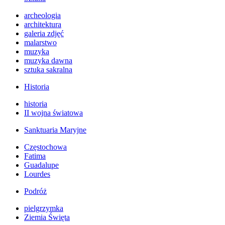
archeologia
architektura
galeria zdjęć
malarstwo
muzyka
muzyka dawna
sztuka sakralna
Historia
historia
II wojna światowa
Sanktuaria Maryjne
Częstochowa
Fatima
Guadalupe
Lourdes
Podróż
pielgrzymka
Ziemia Święta