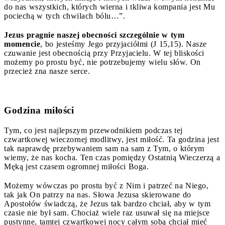
do nas wszystkich, których wierna i tkliwa kompania jest Mu
pociechą w tych chwilach bólu…”.
Jezus pragnie naszej obecności szczególnie w tym
momencie
, bo jesteśmy Jego przyjaciółmi (J 15,15). Nasze
czuwanie jest obecnością przy Przyjacielu. W tej bliskości
możemy po prostu być, nie potrzebujemy wielu słów. On
przecież zna nasze serce.
Godzina miłości
Tym, co jest najlepszym przewodnikiem podczas tej
czwartkowej wieczornej modlitwy, jest miłość. Ta godzina jest
tak naprawdę przebywaniem sam na sam z Tym, o którym
wiemy, że nas kocha. Ten czas pomiędzy Ostatnią Wieczerzą a
Męką jest czasem ogromnej miłości Boga.
Możemy wówczas po prostu być z Nim i patrzeć na Niego,
tak jak On patrzy na nas. Słowa Jezusa skierowane do
Apostołów świadczą, że Jezus tak bardzo chciał, aby w tym
czasie nie był sam. Chociaż wiele raz usuwał się na miejsce
pustynne, tamtej czwartkowej nocy całym sobą chciał mieć