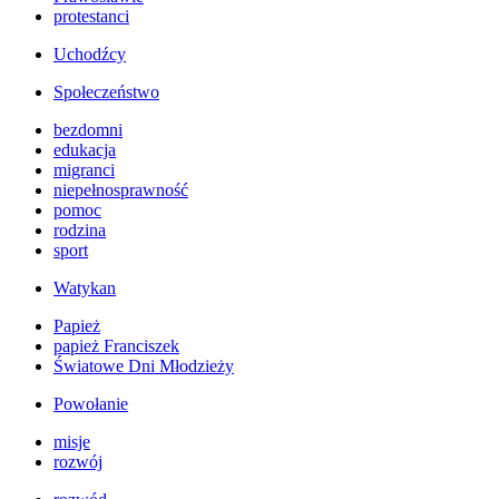
protestanci
Uchodźcy
Społeczeństwo
bezdomni
edukacja
migranci
niepełnosprawność
pomoc
rodzina
sport
Watykan
Papież
papież Franciszek
Światowe Dni Młodzieży
Powołanie
misje
rozwój