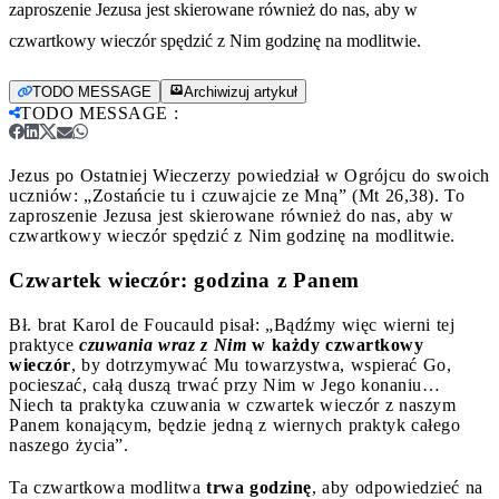
zaproszenie Jezusa jest skierowane również do nas, aby w
czwartkowy wieczór spędzić z Nim godzinę na modlitwie.
TODO MESSAGE
Archiwizuj artykuł
TODO MESSAGE
:
Jezus po Ostatniej Wieczerzy powiedział w Ogrójcu do swoich
uczniów: „Zostańcie tu i czuwajcie ze Mną” (Mt 26,38). To
zaproszenie Jezusa jest skierowane również do nas, aby w
czwartkowy wieczór spędzić z Nim godzinę na modlitwie.
Czwartek wieczór: godzina z Panem
Bł. brat Karol de Foucauld pisał: „Bądźmy więc wierni tej
praktyce
czuwania wraz z Nim
w każdy czwartkowy
wieczór
, by dotrzymywać Mu towarzystwa, wspierać Go,
pocieszać, całą duszą trwać przy Nim w Jego konaniu…
Niech ta praktyka czuwania w czwartek wieczór z naszym
Panem konającym, będzie jedną z wiernych praktyk całego
naszego życia”.
Ta czwartkowa modlitwa
trwa godzinę
, aby odpowiedzieć na