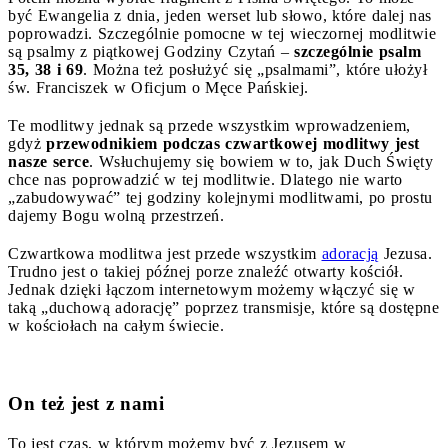
być Ewangelia z dnia, jeden werset lub słowo, które dalej nas
poprowadzi. Szczególnie pomocne w tej wieczornej modlitwie
są psalmy z piątkowej Godziny Czytań –
szczególnie psalm
35, 38 i 69
. Można też posłużyć się „psalmami”, które ułożył
św. Franciszek w Oficjum o Męce Pańskiej.
Te modlitwy jednak są przede wszystkim wprowadzeniem,
gdyż
przewodnikiem podczas czwartkowej modlitwy jest
nasze serce
. Wsłuchujemy się bowiem w to, jak Duch Święty
chce nas poprowadzić w tej modlitwie. Dlatego nie warto
„zabudowywać” tej godziny kolejnymi modlitwami, po prostu
dajemy Bogu wolną przestrzeń.
Czwartkowa modlitwa jest przede wszystkim
adoracją
Jezusa.
Trudno jest o takiej późnej porze znaleźć otwarty kościół.
Jednak dzięki łączom internetowym możemy włączyć się w
taką „duchową adorację” poprzez transmisje, które są dostępne
w kościołach na całym świecie.
On też jest z nami
To jest czas, w którym możemy być z Jezusem w