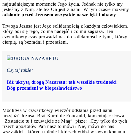
najtrudniejszym momencie Jego życia. Jednak nie tylko my
jesteśmy z Nim, ale też On jest z nami. W tym czasie możemy
odsłonić przed Jezusem wszystkie nasze lęki i obawy
.
Trwoga Jezusa jest Jego solidarnością z każdym człowiekiem,
który boi się tego, co ma nadejść i co mu zagraża. Ten
czwartkowy czas prowadzi nas do solidarności z tymi, którzy
cierpią, są bezradni i przerażeni.
Czytaj także:
Idź ukrytą drogą Nazaretu: tak wszelkie trudności
Bóg przemieni w błogosławieństwo
Modlitwa w czwartkowy wieczór odsłania przed nami
przyjaźń Jezusa. Brat Karol de Foucauld, komentując słowa
„Zostańcie tu i czuwajcie ze Mną”, pisze: „Czy tylko do tych
trzech apostołów Pan nasz to mówi? Nie, mówi do nas
wszystkich, których miłuje i których widzi w swym konaniu,