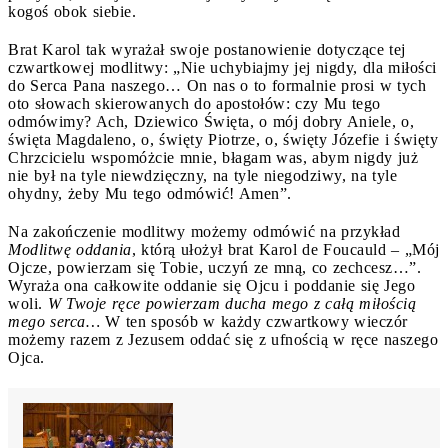
kogoś obok siebie.
Brat Karol tak wyrażał swoje postanowienie dotyczące tej
czwartkowej modlitwy: „Nie uchybiajmy jej nigdy, dla miłości
do Serca Pana naszego… On nas o to formalnie prosi w tych
oto słowach skierowanych do apostołów: czy Mu tego
odmówimy? Ach, Dziewico Święta, o mój dobry Aniele, o,
święta Magdaleno, o, święty Piotrze, o, święty Józefie i święty
Chrzcicielu wspomóżcie mnie, błagam was, abym nigdy już
nie był na tyle niewdzięczny, na tyle niegodziwy, na tyle
ohydny, żeby Mu tego odmówić! Amen”.
Na zakończenie modlitwy możemy odmówić na przykład
Modlitwę oddania
, którą ułożył brat Karol de Foucauld – „Mój
Ojcze, powierzam się Tobie, uczyń ze mną, co zechcesz…”.
Wyraża ona całkowite oddanie się Ojcu i poddanie się Jego
woli.
W Twoje ręce powierzam ducha mego z całą miłością
mego serca…
W ten sposób w każdy czwartkowy wieczór
możemy razem z Jezusem oddać się z ufnością w ręce naszego
Ojca.