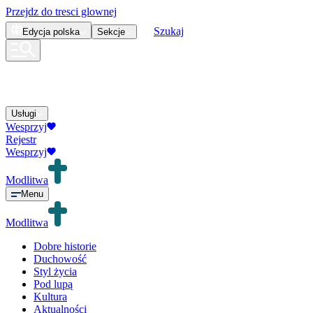
Przejdz do tresci glownej
Szukaj
Edycja
polska
Sekcje
Usługi
Wesprzyj
Rejestr
Wesprzyj
Modlitwa
Menu
Modlitwa
Dobre historie
Duchowość
Styl życia
Pod lupą
Kultura
Aktualności