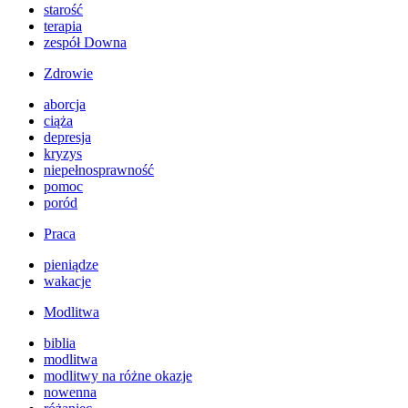
starość
terapia
zespół Downa
Zdrowie
aborcja
ciąża
depresja
kryzys
niepełnosprawność
pomoc
poród
Praca
pieniądze
wakacje
Modlitwa
biblia
modlitwa
modlitwy na różne okazje
nowenna