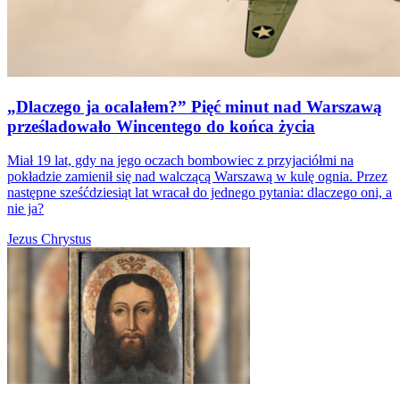
„Dlaczego ja ocalałem?” Pięć minut nad Warszawą
prześladowało Wincentego do końca życia
Miał 19 lat, gdy na jego oczach bombowiec z przyjaciółmi na
pokładzie zamienił się nad walczącą Warszawą w kulę ognia. Przez
następne sześćdziesiąt lat wracał do jednego pytania: dlaczego oni, a
nie ja?
Jezus Chrystus