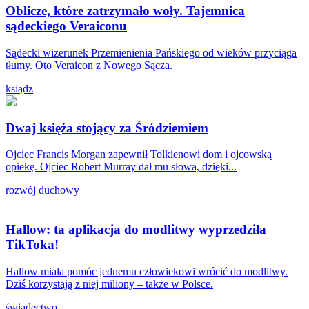
Oblicze, które zatrzymało woły. Tajemnica
sądeckiego Veraiconu
Sądecki wizerunek Przemienienia Pańskiego od wieków przyciąga
tłumy. Oto Veraicon z Nowego Sącza.
ksiądz
Dwaj księża stojący za Śródziemiem
Ojciec Francis Morgan zapewnił Tolkienowi dom i ojcowską
opiekę. Ojciec Robert Murray dał mu słowa, dzięki...
rozwój duchowy
Hallow: ta aplikacja do modlitwy wyprzedziła
TikToka!
Hallow miała pomóc jednemu człowiekowi wrócić do modlitwy.
Dziś korzystają z niej miliony – także w Polsce.
świadectwo