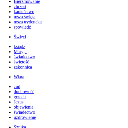
Bierzmowanie
chrzest
kapłaństwo
msza święta
msza trydencka
spowiedź
Święci
ksiądz
Maryja
świadectwo
świętość
zakonnica
Wiara
cud
duchowość
grzech
Jezus
objawienia
świadectwo
uzdrowienie
Sztuka