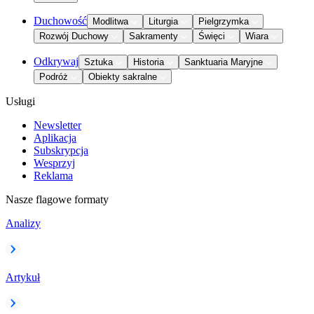
Duchowość
Modlitwa
Liturgia
Pielgrzymka
Rozwój Duchowy
Sakramenty
Święci
Wiara
Odkrywaj
Sztuka
Historia
Sanktuaria Maryjne
Podróż
Obiekty sakralne
Usługi
Newsletter
Aplikacja
Subskrypcja
Wesprzyj
Reklama
Nasze flagowe formaty
Analizy
Artykuł