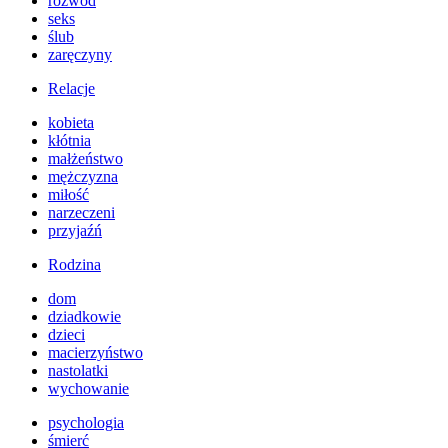
rozwód
seks
ślub
zaręczyny
Relacje
kobieta
kłótnia
małżeństwo
mężczyzna
miłość
narzeczeni
przyjaźń
Rodzina
dom
dziadkowie
dzieci
macierzyństwo
nastolatki
wychowanie
psychologia
śmierć