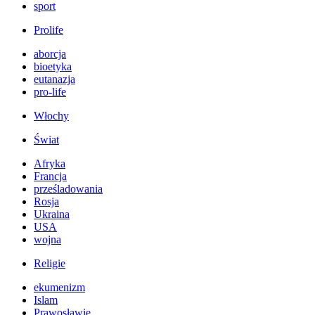
sport
Prolife
aborcja
bioetyka
eutanazja
pro-life
Włochy
Świat
Afryka
Francja
prześladowania
Rosja
Ukraina
USA
wojna
Religie
ekumenizm
Islam
Prawosławie