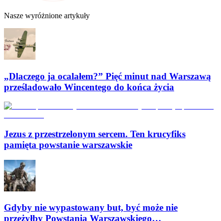
Nasze wyróżnione artykuły
„Dlaczego ja ocalałem?” Pięć minut nad Warszawą
prześladowało Wincentego do końca życia
Jezus z przestrzelonym sercem. Ten krucyfiks
pamięta powstanie warszawskie
Gdyby nie wypastowany but, być może nie
przeżyłby Powstania Warszawskiego…