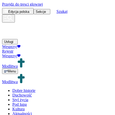
Przejdz do tresci glownej
Szukaj
Edycja
polska
Sekcje
Usługi
Wesprzyj
Rejestr
Wesprzyj
Modlitwa
Menu
Modlitwa
Dobre historie
Duchowość
Styl życia
Pod lupą
Kultura
Aktualności