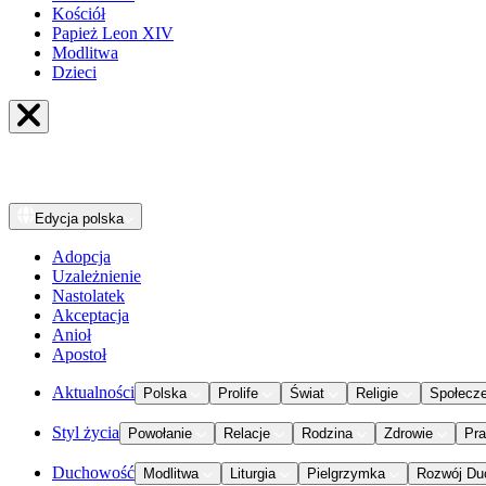
Kościół
Papież Leon XIV
Modlitwa
Dzieci
Edycja
polska
Adopcja
Uzależnienie
Nastolatek
Akceptacja
Anioł
Apostoł
Aktualności
Polska
Prolife
Świat
Religie
Społecz
Styl życia
Powołanie
Relacje
Rodzina
Zdrowie
Pr
Duchowość
Modlitwa
Liturgia
Pielgrzymka
Rozwój Du