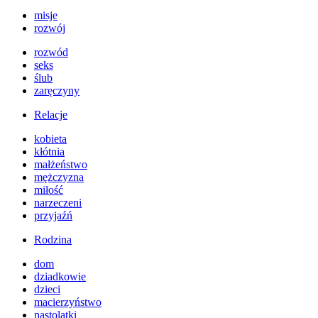
misje
rozwój
rozwód
seks
ślub
zaręczyny
Relacje
kobieta
kłótnia
małżeństwo
mężczyzna
miłość
narzeczeni
przyjaźń
Rodzina
dom
dziadkowie
dzieci
macierzyństwo
nastolatki