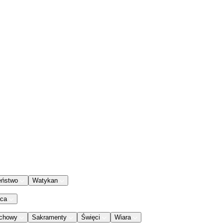
eństwo
Watykan
aca
chowy
Sakramenty
Święci
Wiara