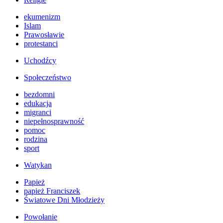
ekumenizm
Islam
Prawosławie
protestanci
Uchodźcy
Społeczeństwo
bezdomni
edukacja
migranci
niepełnosprawność
pomoc
rodzina
sport
Watykan
Papież
papież Franciszek
Światowe Dni Młodzieży
Powołanie