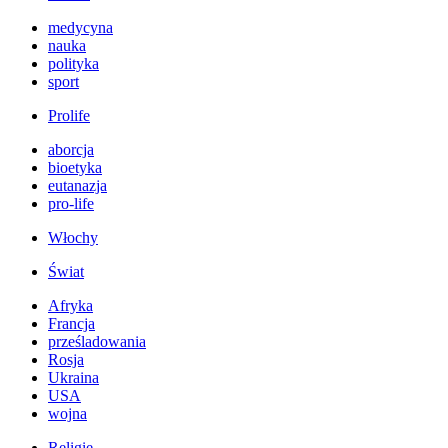
medycyna
nauka
polityka
sport
Prolife
aborcja
bioetyka
eutanazja
pro-life
Włochy
Świat
Afryka
Francja
prześladowania
Rosja
Ukraina
USA
wojna
Religie