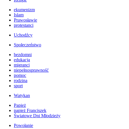
ekumenizm
Islam
Prawosławie
protestanci
Uchodźcy
Społeczeństwo
bezdomni
edukacja
migranci
niepełnosprawność
pomoc
rodzina
sport
Watykan
Papież
papież Franciszek
Światowe Dni Młodzieży
Powołanie