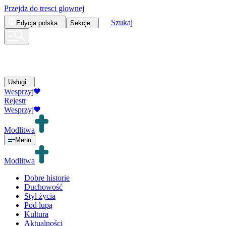
Przejdz do tresci glownej
Szukaj
Edycja
polska
Sekcje
Usługi
Wesprzyj
Rejestr
Wesprzyj
Modlitwa
Menu
Modlitwa
Dobre historie
Duchowość
Styl życia
Pod lupą
Kultura
Aktualności