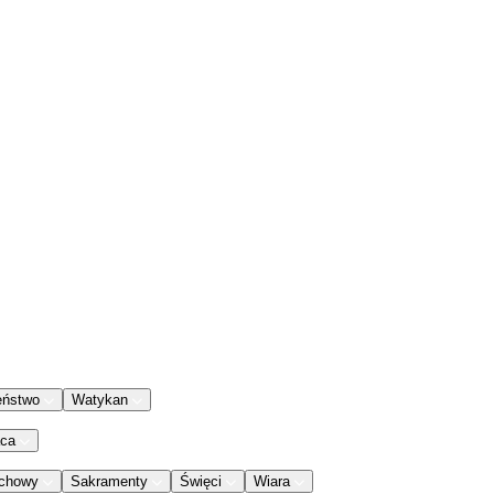
eństwo
Watykan
aca
chowy
Sakramenty
Święci
Wiara