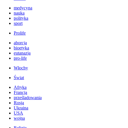
medycyna
nauka
polityka
sport
Prolife
aborcja
bioetyka
eutanazja
pro-life
Włochy
Świat
Afryka
Francja
prześladowania
Rosja
Ukraina
USA
wojna
Religie