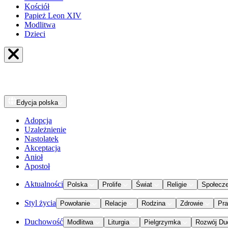
Kościół
Papież Leon XIV
Modlitwa
Dzieci
Edycja
polska
Adopcja
Uzależnienie
Nastolatek
Akceptacja
Anioł
Apostoł
Aktualności
Polska
Prolife
Świat
Religie
Społecz
Styl życia
Powołanie
Relacje
Rodzina
Zdrowie
Pr
Duchowość
Modlitwa
Liturgia
Pielgrzymka
Rozwój Du