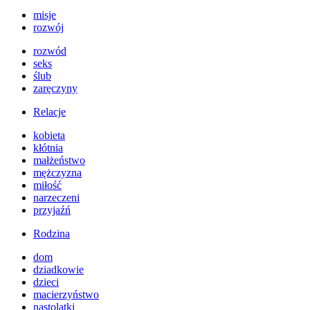
misje
rozwój
rozwód
seks
ślub
zaręczyny
Relacje
kobieta
kłótnia
małżeństwo
mężczyzna
miłość
narzeczeni
przyjaźń
Rodzina
dom
dziadkowie
dzieci
macierzyństwo
nastolatki