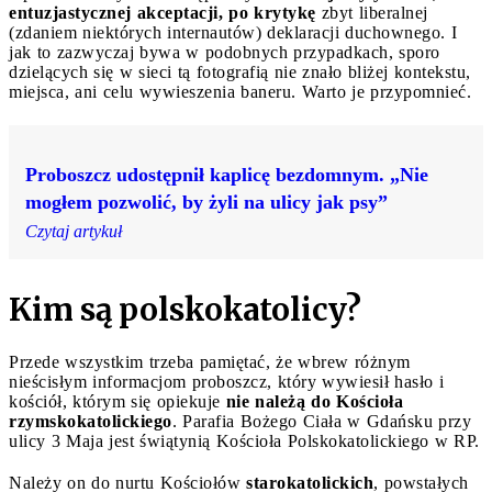
entuzjastycznej akceptacji, po krytykę
zbyt liberalnej
(zdaniem niektórych internautów) deklaracji duchownego. I
jak to zazwyczaj bywa w podobnych przypadkach, sporo
dzielących się w sieci tą fotografią nie znało bliżej kontekstu,
miejsca, ani celu wywieszenia baneru. Warto je przypomnieć.
Proboszcz udostępnił kaplicę bezdomnym. „Nie
mogłem pozwolić, by żyli na ulicy jak psy”
Czytaj artykuł
Kim są polskokatolicy?
Przede wszystkim trzeba pamiętać, że wbrew różnym
nieścisłym informacjom proboszcz, który wywiesił hasło i
kościół, którym się opiekuje
nie należą
do Kościoła
rzymskokatolickiego
. Parafia Bożego Ciała w Gdańsku przy
ulicy 3 Maja jest świątynią Kościoła Polskokatolickiego w RP.
Należy on do nurtu Kościołów
starokatolickich
, powstałych