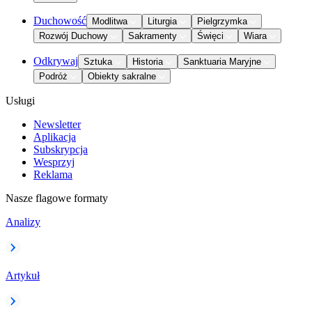
Duchowość
Modlitwa
Liturgia
Pielgrzymka
Rozwój Duchowy
Sakramenty
Święci
Wiara
Odkrywaj
Sztuka
Historia
Sanktuaria Maryjne
Podróż
Obiekty sakralne
Usługi
Newsletter
Aplikacja
Subskrypcja
Wesprzyj
Reklama
Nasze flagowe formaty
Analizy
Artykuł