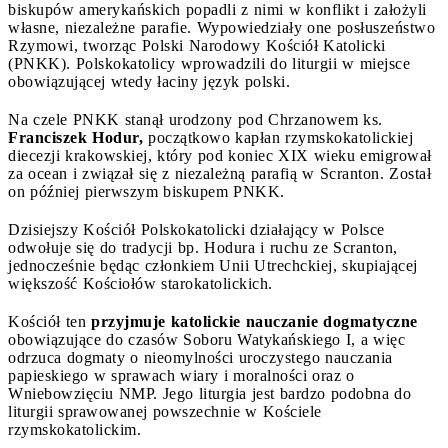
biskupów amerykańskich popadli z nimi w konflikt i założyli
własne, niezależne parafie. Wypowiedziały one posłuszeństwo
Rzymowi, tworząc Polski Narodowy Kościół Katolicki
(PNKK). Polskokatolicy wprowadzili do liturgii w miejsce
obowiązującej wtedy łaciny język polski.
Na czele PNKK stanął urodzony pod Chrzanowem ks.
Franciszek Hodur,
początkowo kapłan rzymskokatolickiej
diecezji krakowskiej, który pod koniec XIX wieku emigrował
za ocean i związał się z niezależną parafią w Scranton. Został
on później pierwszym biskupem PNKK.
Dzisiejszy Kościół Polskokatolicki działający w Polsce
odwołuje się do tradycji bp. Hodura i ruchu ze Scranton,
jednocześnie będąc członkiem Unii Utrechckiej, skupiającej
większość Kościołów starokatolickich.
Kościół ten
przyjmuje katolickie nauczanie dogmatyczne
obowiązujące do czasów Soboru Watykańskiego I, a więc
odrzuca dogmaty o nieomylności uroczystego nauczania
papieskiego w sprawach wiary i moralności oraz o
Wniebowzięciu NMP. Jego liturgia jest bardzo podobna do
liturgii sprawowanej powszechnie w Kościele
rzymskokatolickim.