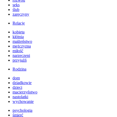
rozwód
seks
ślub
zaręczyny
Relacje
kobieta
kłótnia
małżeństwo
mężczyzna
miłość
narzeczeni
przyjaźń
Rodzina
dom
dziadkowie
dzieci
macierzyństwo
nastolatki
wychowanie
psychologia
śmierć