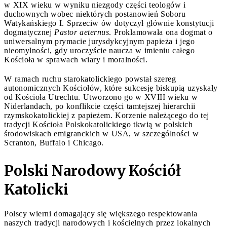
w XIX wieku w wyniku niezgody części teologów i
duchownych wobec niektórych postanowień Soboru
Watykańskiego I. Sprzeciw ów dotyczył głównie konstytucji
dogmatycznej
Pastor aeternus
. Proklamowała ona dogmat o
uniwersalnym prymacie jurysdykcyjnym papieża i jego
nieomylności, gdy uroczyście naucza w imieniu całego
Kościoła w sprawach wiary i moralności.
W ramach ruchu starokatolickiego powstał szereg
autonomicznych Kościołów, które sukcesję biskupią uzyskały
od Kościoła Utrechtu. Utworzono go w XVIII wieku w
Niderlandach, po konflikcie części tamtejszej hierarchii
rzymskokatolickiej z papieżem. Korzenie należącego do tej
tradycji Kościoła Polskokatolickiego tkwią w polskich
środowiskach emigranckich w USA, w szczególności w
Scranton, Buffalo i Chicago.
Polski Narodowy Kościół
Katolicki
Polscy wierni domagający się większego respektowania
naszych tradycji narodowych i kościelnych przez lokalnych