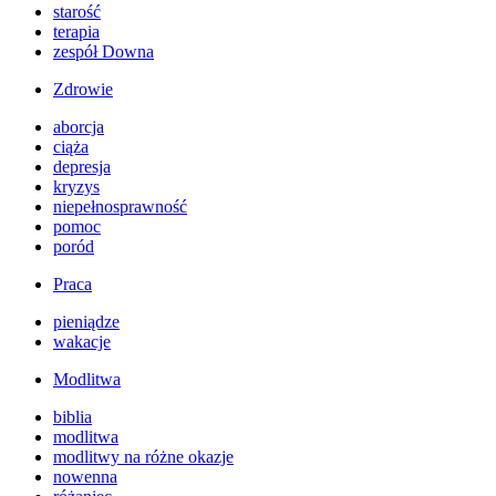
starość
terapia
zespół Downa
Zdrowie
aborcja
ciąża
depresja
kryzys
niepełnosprawność
pomoc
poród
Praca
pieniądze
wakacje
Modlitwa
biblia
modlitwa
modlitwy na różne okazje
nowenna