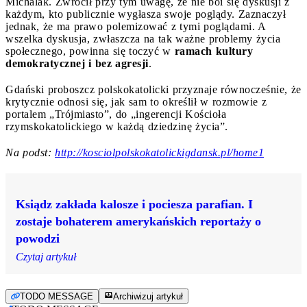
Michalak. Zwrócił przy tym uwagę, że nie boi się dyskusji z
każdym, kto publicznie wygłasza swoje poglądy. Zaznaczył
jednak, że ma prawo polemizować z tymi poglądami. A
wszelka dyskusja, zwłaszcza na tak ważne problemy życia
społecznego, powinna się toczyć w
ramach kultury
demokratycznej i bez agresji
.
Gdański proboszcz polskokatolicki przyznaje równocześnie, że
krytycznie odnosi się, jak sam to określił w rozmowie z
portalem „Trójmiasto”, do „ingerencji Kościoła
rzymskokatolickiego w każdą dziedzinę życia”.
Na podst:
http://kosciolpolskokatolickigdansk.pl/home1
Ksiądz zakłada kalosze i pociesza parafian. I
zostaje bohaterem amerykańskich reportaży o
powodzi
Czytaj artykuł
TODO MESSAGE
Archiwizuj artykuł