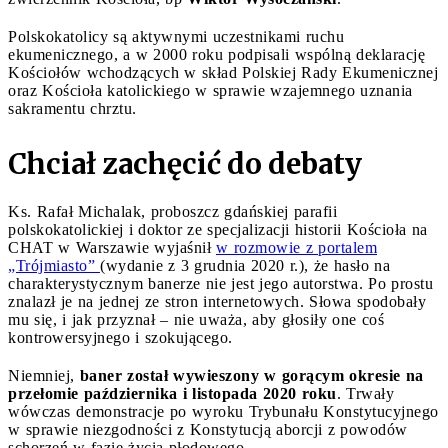
Polskokatolicy są aktywnymi uczestnikami ruchu
ekumenicznego, a w 2000 roku podpisali wspólną deklarację
Kościołów wchodzących w skład Polskiej Rady Ekumenicznej
oraz Kościoła katolickiego w sprawie wzajemnego uznania
sakramentu chrztu.
Chciał zachęcić do debaty
Ks. Rafał Michalak, proboszcz gdańskiej parafii
polskokatolickiej i doktor ze specjalizacji historii Kościoła na
CHAT w Warszawie wyjaśnił
w rozmowie z portalem
„Trójmiasto”
(wydanie z 3 grudnia 2020 r.), że hasło na
charakterystycznym banerze nie jest jego autorstwa. Po prostu
znalazł je na jednej ze stron internetowych. Słowa spodobały
mu się, i jak przyznał – nie uważa, aby głosiły one coś
kontrowersyjnego i szokującego.
Niemniej,
baner został wywieszony w gorącym okresie na
przełomie października i listopada 2020 roku
. Trwały
wówczas demonstracje po wyroku Trybunału Konstytucyjnego
w sprawie niezgodności z Konstytucją aborcji z powodów
schorzeń w fazie życia płodowego.