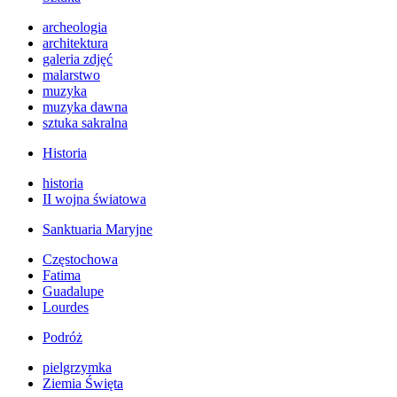
archeologia
architektura
galeria zdjęć
malarstwo
muzyka
muzyka dawna
sztuka sakralna
Historia
historia
II wojna światowa
Sanktuaria Maryjne
Częstochowa
Fatima
Guadalupe
Lourdes
Podróż
pielgrzymka
Ziemia Święta