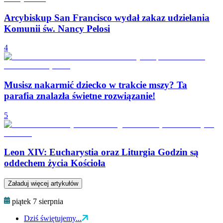
Arcybiskup San Francisco wydał zakaz udzielania
Komunii św. Nancy Pelosi
4
Musisz nakarmić dziecko w trakcie mszy? Ta
parafia znalazła świetne rozwiązanie!
5
Leon XIV: Eucharystia oraz Liturgia Godzin są
oddechem życia Kościoła
Załaduj więcej artykułów
piątek 7 sierpnia
Dziś świętujemy...