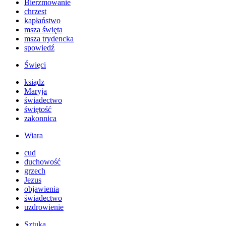
Bierzmowanie
chrzest
kapłaństwo
msza święta
msza trydencka
spowiedź
Święci
ksiądz
Maryja
świadectwo
świętość
zakonnica
Wiara
cud
duchowość
grzech
Jezus
objawienia
świadectwo
uzdrowienie
Sztuka