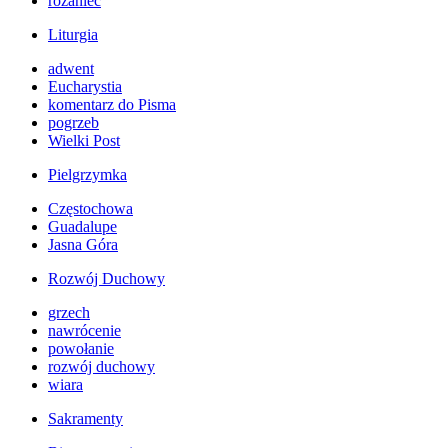
różaniec
Liturgia
adwent
Eucharystia
komentarz do Pisma
pogrzeb
Wielki Post
Pielgrzymka
Częstochowa
Guadalupe
Jasna Góra
Rozwój Duchowy
grzech
nawrócenie
powołanie
rozwój duchowy
wiara
Sakramenty