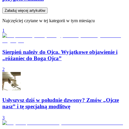
Załaduj więcej artykułów
Najczęściej czytane w tej kategorii w tym miesiącu
1
Sierpień należy do Ojca. Wyjątkowe objawienie i
„różaniec do Boga Ojca”
2
Usłyszysz dziś w południe dzwony? Zmów „Ojcze
nasz” i tę specjalną modlitwę
3