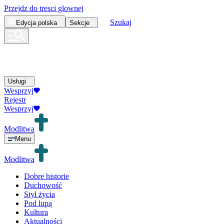
Przejdz do tresci glownej
Szukaj
Edycja
polska
Sekcje
Usługi
Wesprzyj
Rejestr
Wesprzyj
Modlitwa
Menu
Modlitwa
Dobre historie
Duchowość
Styl życia
Pod lupą
Kultura
Aktualności