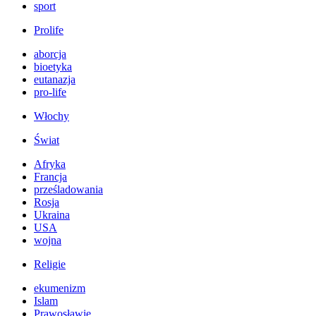
sport
Prolife
aborcja
bioetyka
eutanazja
pro-life
Włochy
Świat
Afryka
Francja
prześladowania
Rosja
Ukraina
USA
wojna
Religie
ekumenizm
Islam
Prawosławie