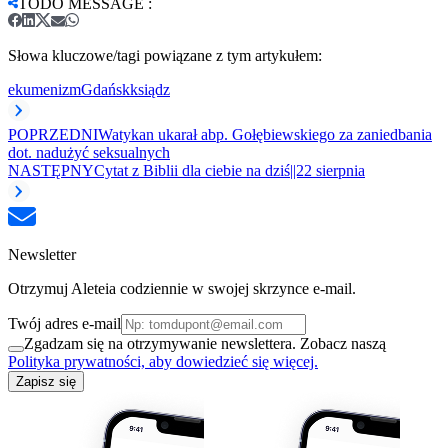
TODO MESSAGE
:
Słowa kluczowe/tagi powiązane z tym artykułem:
ekumenizm
Gdańsk
ksiądz
POPRZEDNI
Watykan ukarał abp. Gołębiewskiego za zaniedbania
dot. nadużyć seksualnych
NASTĘPNY
Cytat z Biblii dla ciebie na dziś||22 sierpnia
Newsletter
Otrzymuj Aleteia codziennie w swojej skrzynce e-mail.
Twój adres e-mail
Zgadzam się na otrzymywanie newslettera. Zobacz naszą
Polityka prywatności, aby dowiedzieć się więcej.
Zapisz się