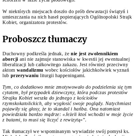
W niektórych miejscach doszło do prób dewastacji świątyń i
umieszczania na nich haseł popierających Ogólnopolski Strajk
Kobiet, organizatora protestów.
Proboszcz tłumaczy
Duchowny podkreśla jednak, że
nie jest
zwolennikiem
aborcji
ani nie zajmuje stanowiska w kwestii jej ewentualnej
liberalizacji lub całkowitego zakazu. Jest również przeciwny
aktom
wandalizmu
wobec kościołów jakichkolwiek wyznań
lub
przerywaniu
liturgii happeningami.
Tym, co dodatkowo mnie zmotywowało do podzielenia się tym
cytatem, był przypadek dziewczyny, która podczas protestów
Strajku Kobiet weszła do jednego z kościołów
rzymskokatolickich, aby wygłosić swoje poglądy. Natychmiast
pojawiły się głosy, że to skandal i hańba.
Ona natomiast
powiedziała bardzo mądrze: «Jeżeli ktoś wchodzi w moje życie
z butami, to musi się liczyć z rewizyt
ą»”.
Tak tłumaczył we wspominanym wywiadzie swój pomysł ks.