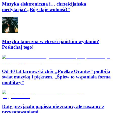
Muzyka elektroniczna i… chrześcijańska
medytacja? „Bóg daje wolność!”
Muzyka taneczna w chrześcijańskim wydaniu?
Posłuchaj tego!
Od 40 lat tarnowski chór „Puellae Orantes” podbija
świat muzyką i pięknem. „Śpiew to wspaniała forma
modlitwy”
Daty przyjazdu papieża nie znamy, ale ruszamy z
przygotowaniami