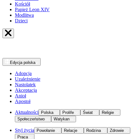
Kościół
Papież Leon XIV
Modlitwa
Dzieci
Edycja
polska
Adopcja
Uzależnienie
Nastolatek
Akceptacja
Anioł
Apostoł
Aktualności
Polska
Prolife
Świat
Religie
Społeczeństwo
Watykan
Styl życia
Powołanie
Relacje
Rodzina
Zdrowie
Praca