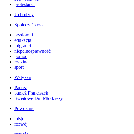
protestanci
Uchodźcy
Społeczeństwo
bezdomni
edukacja
migranci
niepełnosprawność
pomoc
rodzina
sport
Watykan
Papież
papież Franciszek
Światowe Dni Młodzieży
Powołanie
misje
rozwój