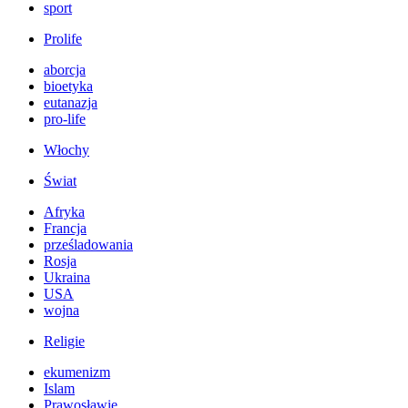
sport
Prolife
aborcja
bioetyka
eutanazja
pro-life
Włochy
Świat
Afryka
Francja
prześladowania
Rosja
Ukraina
USA
wojna
Religie
ekumenizm
Islam
Prawosławie