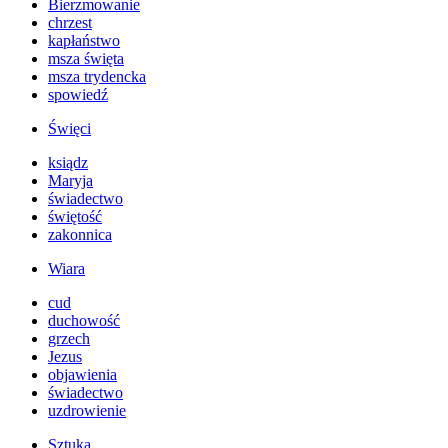
Bierzmowanie
chrzest
kapłaństwo
msza święta
msza trydencka
spowiedź
Święci
ksiądz
Maryja
świadectwo
świętość
zakonnica
Wiara
cud
duchowość
grzech
Jezus
objawienia
świadectwo
uzdrowienie
Sztuka