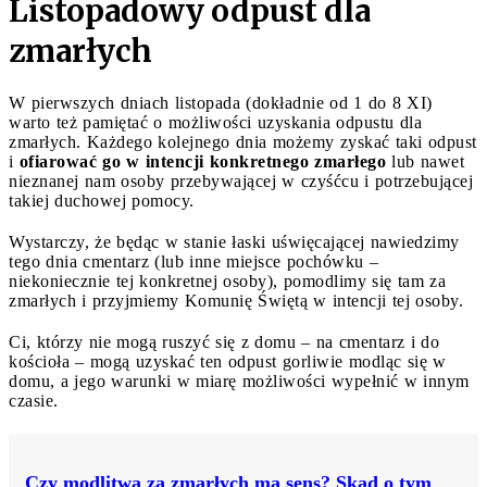
Listopadowy odpust dla
zmarłych
W pierwszych dniach listopada (dokładnie od 1 do 8 XI)
warto też pamiętać o możliwości uzyskania odpustu dla
zmarłych. Każdego kolejnego dnia możemy zyskać taki odpust
i
ofiarować go w intencji konkretnego zmarłego
lub nawet
nieznanej nam osoby przebywającej w czyśćcu i potrzebującej
takiej duchowej pomocy.
Wystarczy, że będąc w stanie łaski uświęcającej nawiedzimy
tego dnia cmentarz (lub inne miejsce pochówku –
niekoniecznie tej konkretnej osoby), pomodlimy się tam za
zmarłych i przyjmiemy Komunię Świętą w intencji tej osoby.
Ci, którzy nie mogą ruszyć się z domu – na cmentarz i do
kościoła – mogą uzyskać ten odpust gorliwie modląc się w
domu, a jego warunki w miarę możliwości wypełnić w innym
czasie.
Czy modlitwa za zmarłych ma sens? Skąd o tym