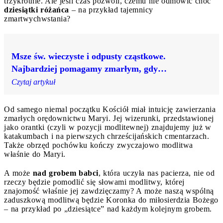
trzykrotnie. Ale jeśli czas pozwoli, czemu nie odmówić choć
dziesiątki różańca
– na przykład tajemnicy
zmartwychwstania?
Msze św. wieczyste i odpusty cząstkowe.
Najbardziej pomagamy zmarłym, gdy…
Czytaj artykuł
Od samego niemal początku Kościół miał intuicję zawierzania
zmarłych orędownictwu Maryi. Jej wizerunki, przedstawionej
jako orantki (czyli w pozycji modlitewnej) znajdujemy już w
katakumbach i na pierwszych chrześcijańskich cmentarzach.
Także obrzęd pochówku kończy zwyczajowo modlitwa
właśnie do Maryi.
A może
nad grobem babci
, która uczyła nas pacierza, nie od
rzeczy będzie pomodlić się słowami modlitwy, której
znajomość właśnie jej zawdzięczamy? A może naszą wspólną
zaduszkową modlitwą będzie Koronka do miłosierdzia Bożego
– na przykład po „dziesiątce” nad każdym kolejnym grobem.