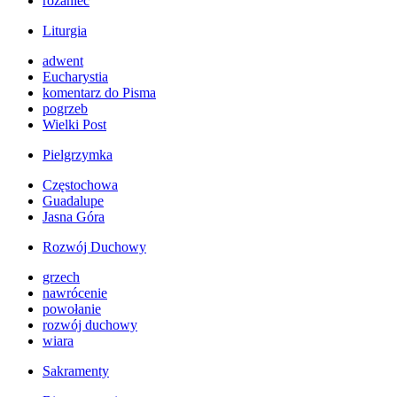
różaniec
Liturgia
adwent
Eucharystia
komentarz do Pisma
pogrzeb
Wielki Post
Pielgrzymka
Częstochowa
Guadalupe
Jasna Góra
Rozwój Duchowy
grzech
nawrócenie
powołanie
rozwój duchowy
wiara
Sakramenty