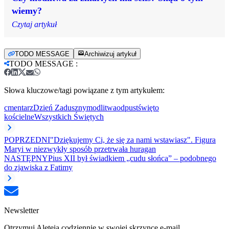
wiemy?
Czytaj artykuł
TODO MESSAGE
Archiwizuj artykuł
TODO MESSAGE
:
Słowa kluczowe/tagi powiązane z tym artykułem:
cmentarz
Dzień Zaduszny
modlitwa
odpust
święto
kościelne
Wszystkich Świętych
POPRZEDNI
"Dziękujemy Ci, że się za nami wstawiasz". Figura
Maryi w niezwykły sposób przetrwała huragan
NASTĘPNY
Pius XII był świadkiem „cudu słońca” – podobnego
do zjawiska z Fatimy
Newsletter
Otrzymuj Aleteia codziennie w swojej skrzynce e-mail.