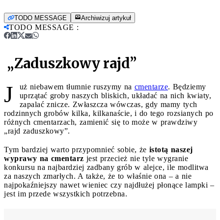
TODO MESSAGE
Archiwizuj artykuł
TODO MESSAGE
:
„Zaduszkowy rajd”
J
uż niebawem tłumnie ruszymy na
cmentarze
. Będziemy
uprzątać groby naszych bliskich, układać na nich kwiaty,
zapalać znicze. Zwłaszcza wówczas, gdy mamy tych
rodzinnych grobów kilka, kilkanaście, i do tego rozsianych po
różnych cmentarzach, zamienić się to może w prawdziwy
„rajd zaduszkowy”.
Tym bardziej warto przypomnieć sobie, że
istotą naszej
wyprawy na cmentarz
jest przecież nie tyle wygranie
konkursu na najbardziej zadbany grób w alejce, ile modlitwa
za naszych zmarłych. A także, że to właśnie ona – a nie
najpokaźniejszy nawet wieniec czy najdłużej płonące lampki –
jest im przede wszystkich potrzebna.