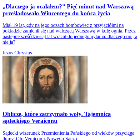
„Dlaczego ja ocalałem?” Pięć minut nad Warszawą
prześladowało Wincentego do końca życia
Miał 19 lat, gdy na jego oczach bombowiec z przyjaciółmi na
pokładzie zamienił się nad walczącą Warszawą w kulę ognia. Przez
następne sześćdziesiąt lat wracał do jednego pytania: dlaczego oni, a
nie ja?
Jezus Chrystus
Oblicze, które zatrzymało woły. Tajemnica
sądeckiego Veraiconu
Sądecki wizerunek Przemienienia Pańskiego od wieków przyciąga
tłumy. Oto Veraicon z Nowego Sącza.