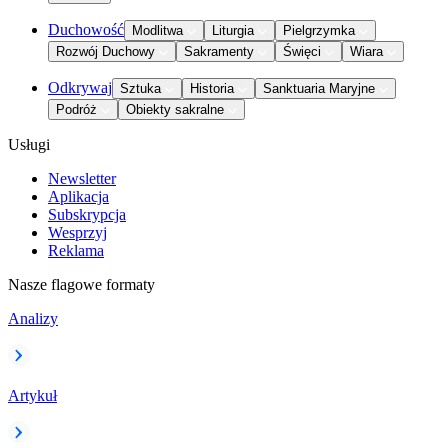
Duchowość
Modlitwa
Liturgia
Pielgrzymka
Rozwój Duchowy
Sakramenty
Święci
Wiara
Odkrywaj
Sztuka
Historia
Sanktuaria Maryjne
Podróż
Obiekty sakralne
Usługi
Newsletter
Aplikacja
Subskrypcja
Wesprzyj
Reklama
Nasze flagowe formaty
Analizy
Artykuł