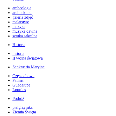
archeologia
architektura
galeria zdjęć
malarstwo
muzyka
muzyka dawna
sztuka sakralna
Historia
historia
II wojna światowa
Sanktuaria Maryjne
Częstochowa
Fatima
Guadalupe
Lourdes
Podróż
pielgrzymka
Ziemia Święta