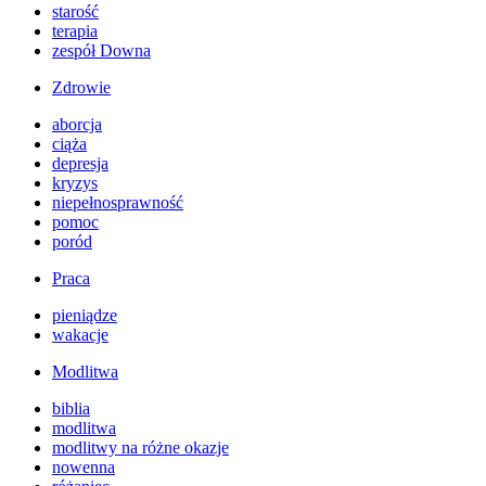
starość
terapia
zespół Downa
Zdrowie
aborcja
ciąża
depresja
kryzys
niepełnosprawność
pomoc
poród
Praca
pieniądze
wakacje
Modlitwa
biblia
modlitwa
modlitwy na różne okazje
nowenna