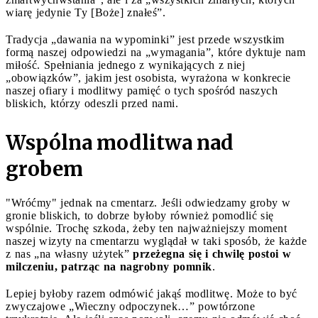
wiarę jedynie Ty [Boże] znałeś”.
Tradycja „dawania na wypominki” jest przede wszystkim
formą naszej odpowiedzi na „wymagania”, które dyktuje nam
miłość. Spełniania jednego z wynikających z niej
„obowiązków”, jakim jest osobista, wyrażona w konkrecie
naszej ofiary i modlitwy pamięć o tych spośród naszych
bliskich, którzy odeszli przed nami.
Wspólna modlitwa nad
grobem
"Wróćmy" jednak na cmentarz. Jeśli odwiedzamy groby w
gronie bliskich, to dobrze byłoby również pomodlić się
wspólnie. Trochę szkoda, żeby ten najważniejszy moment
naszej wizyty na cmentarzu wyglądał w taki sposób, że każde
z nas „na własny użytek”
przeżegna się i chwilę postoi w
milczeniu, patrząc na nagrobny pomnik
.
Lepiej byłoby razem odmówić jakąś modlitwę. Może to być
zwyczajowe „Wieczny odpoczynek…” powtórzone