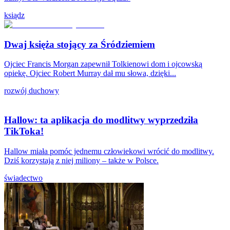
ksiądz
Dwaj księża stojący za Śródziemiem
Ojciec Francis Morgan zapewnił Tolkienowi dom i ojcowską
opiekę. Ojciec Robert Murray dał mu słowa, dzięki...
rozwój duchowy
Hallow: ta aplikacja do modlitwy wyprzedziła
TikToka!
Hallow miała pomóc jednemu człowiekowi wrócić do modlitwy.
Dziś korzystają z niej miliony – także w Polsce.
świadectwo