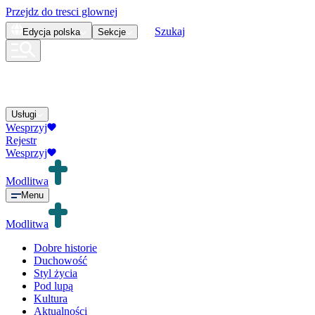
Przejdz do tresci glownej
Szukaj
Edycja
polska
Sekcje
Usługi
Wesprzyj
Rejestr
Wesprzyj
Modlitwa
Menu
Modlitwa
Dobre historie
Duchowość
Styl życia
Pod lupą
Kultura
Aktualności