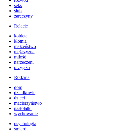
rozwód
seks
ślub
zaręczyny
Relacje
kobieta
kłótnia
małżeństwo
mężczyzna
miłość
narzeczeni
przyjaźń
Rodzina
dom
dziadkowie
dzieci
macierzyństwo
nastolatki
wychowanie
psychologia
śmierć