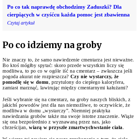
Po co tak naprawdę obchodzimy Zaduszki? Dla
cierpiących w czyśćcu każda pomoc jest zbawienna
Czytaj artykuł
Po co idziemy na groby
Nie znaczy to, że samo nawiedzenie cmentarza jest nieważne.
Bo ktoś mógłby spytać: skoro przede wszystkim liczy się
modlitwa, to po co w ogóle iść na cmentarz – zwłaszcza jeśli
pogoda akurat nie rozpieszcza?
Czy nie wystarczy, że
pomodlę się w domu
, przytulony do ciepłego kaloryfera,
zamiast marznąć, lawirując między cmentarnymi kałużami?
Jeśli wybranie się na cmentarz, na groby naszych bliskich, z
jakichś powodów jest dla nas niemożliwe, to oczywiście, że
modlitwa w domu „wystarczy”. Niemniej praktyka
nawiedzania grobów także ma swoje istotne znaczenie. Wiąże
się ona bezpośrednio z wyznawaną przez nas, jako
chrześcijan,
wiarą w przyszłe zmartwychwstanie ciała
.