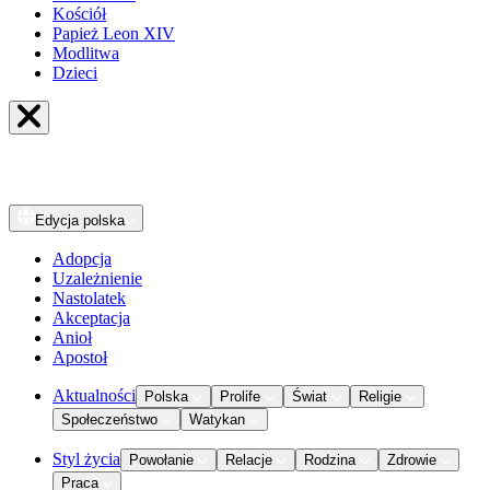
Kościół
Papież Leon XIV
Modlitwa
Dzieci
Edycja
polska
Adopcja
Uzależnienie
Nastolatek
Akceptacja
Anioł
Apostoł
Aktualności
Polska
Prolife
Świat
Religie
Społeczeństwo
Watykan
Styl życia
Powołanie
Relacje
Rodzina
Zdrowie
Praca