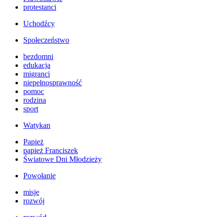
protestanci
Uchodźcy
Społeczeństwo
bezdomni
edukacja
migranci
niepełnosprawność
pomoc
rodzina
sport
Watykan
Papież
papież Franciszek
Światowe Dni Młodzieży
Powołanie
misje
rozwój