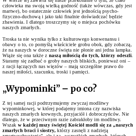
W wierze tej zawiera się nasze przekonanie o tym, że ciało
człowieka ma swoją wielką godność (także wówczas, gdy jest
martwe), bo ostatecznie człowiek jest jednością psycho-
fizyczno-duchową i jako taki finalnie doświadczać będzie
zbawienia. I dlatego troszczymy się o miejsca pochówku
naszych zmarłych.
Troska ta nie wynika tylko z kulturowego konwenansu i
obawy o to, co pomyślą właściciele grobu obok, gdy zobaczą,
że na naszych w doroczne święta nie płonie ani jedna lampka.
Wiąże się ona także z
naszą miłością do tych, którzy odeszli
.
Staramy się zadbać o groby naszych bliskich, ponieważ oni –
z racji łączących nas więzów – mają szczególne prawo do
naszej miłości, szacunku, troski i pamięci.
„Wypominki” – po co?
Z tej samej racji podtrzymujemy zwyczaj modlitwy
wypominkowej, w której podajemy imiona czy nazwiska
naszych zmarłych krewnych, przyjaciół i dobroczyńców. Nie
dlatego, że w przeciwnym razie zabrakłoby im modlitwy.
Wszak
w każdej mszy świętej Kościół modli się za „naszych
zmarłych braci i siostry,
którzy zasnęli z nadzieją
zmartwychwstania”, ale i za „wszystkich zmarłych, których