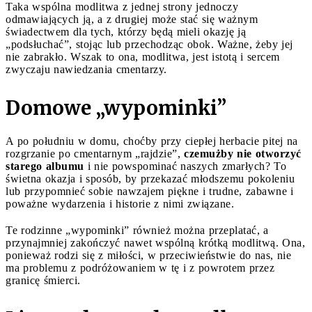
Taka wspólna modlitwa z jednej strony jednoczy
odmawiających ją, a z drugiej może stać się ważnym
świadectwem dla tych, którzy będą mieli okazję ją
„podsłuchać”, stojąc lub przechodząc obok. Ważne, żeby jej
nie zabrakło. Wszak to ona, modlitwa, jest istotą i sercem
zwyczaju nawiedzania cmentarzy.
Domowe „wypominki”
A po południu w domu, choćby przy ciepłej herbacie pitej na
rozgrzanie po cmentarnym „rajdzie”,
czemużby nie otworzyć
starego albumu
i nie powspominać naszych zmarłych? To
świetna okazja i sposób, by przekazać młodszemu pokoleniu
lub przypomnieć sobie nawzajem piękne i trudne, zabawne i
poważne wydarzenia i historie z nimi związane.
Te rodzinne „wypominki” również można przeplatać, a
przynajmniej zakończyć nawet wspólną krótką modlitwą. Ona,
ponieważ rodzi się z miłości, w przeciwieństwie do nas, nie
ma problemu z podróżowaniem w tę i z powrotem przez
granicę śmierci.