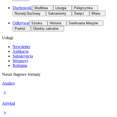
Duchowość
Modlitwa
Liturgia
Pielgrzymka
Rozwój Duchowy
Sakramenty
Święci
Wiara
Odkrywaj
Sztuka
Historia
Sanktuaria Maryjne
Podróż
Obiekty sakralne
Usługi
Newsletter
Aplikacja
Subskrypcja
Wesprzyj
Reklama
Nasze flagowe formaty
Analizy
Artykuł