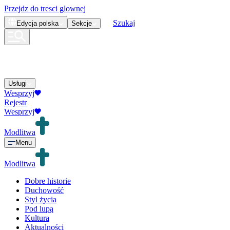
Przejdz do tresci glownej
Szukaj
Edycja
polska
Sekcje
Usługi
Wesprzyj
Rejestr
Wesprzyj
Modlitwa
Menu
Modlitwa
Dobre historie
Duchowość
Styl życia
Pod lupą
Kultura
Aktualności