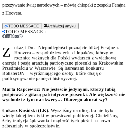
przeżywanie świąt narodowych – mówią chłopaki z zespołu Ferajna
z Hoovera.
TODO MESSAGE
Archiwizuj artykuł
TODO MESSAGE
:
Z
okazji Dnia Niepodległości poznajcie bliżej Ferajnę z
Hoovera – zespół dziewięciu chłopaków, którzy w
rocznice ważnych dla Polski wydarzeń z wyjątkową
energią i pasją aranżują patriotyczne piosenki na Krakowskim
Przedmieściu w Warszawie. Są laureatami konkursu
BohaterON – wyróżniającego osoby, które dbają o
podtrzymywanie pamięci historycznej.
Marta Rapcewicz: Nie jesteście jedynymi, którzy lubią
pośpiewać z gitarą patriotyczne piosenki. Ale większość nie
wychodzi z tym na skwery… Dlaczego akurat wy?
Łukasz Kosiński (ŁK)
: Wyszliśmy na ulicę, bo nie było
wtedy takiej tematyki w przestrzeni publicznej. Chcieliśmy,
żeby tradycja śpiewania i mądrość tych pieśni na nowo
zabrzmiały w społeczeństwie.