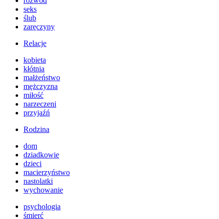
rozwód
seks
ślub
zaręczyny
Relacje
kobieta
kłótnia
małżeństwo
mężczyzna
miłość
narzeczeni
przyjaźń
Rodzina
dom
dziadkowie
dzieci
macierzyństwo
nastolatki
wychowanie
psychologia
śmierć