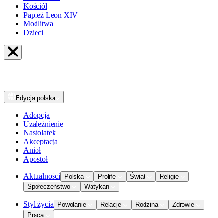
Kościół
Papież Leon XIV
Modlitwa
Dzieci
Edycja
polska
Adopcja
Uzależnienie
Nastolatek
Akceptacja
Anioł
Apostoł
Aktualności
Polska
Prolife
Świat
Religie
Społeczeństwo
Watykan
Styl życia
Powołanie
Relacje
Rodzina
Zdrowie
Praca