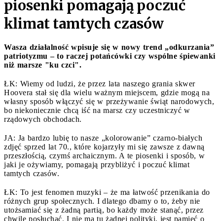
piosenki pomagają poczuć
klimat tamtych czasów
Wasza działalność wpisuje się w nowy trend „odkurzania”
patriotyzmu – to raczej potańcówki czy wspólne śpiewanki
niż marsze "ku czci".
ŁK: Wiemy od ludzi, że przez lata naszego grania skwer
Hoovera stał się dla wielu ważnym miejscem, gdzie mogą na
własny sposób włączyć się w przeżywanie świąt narodowych,
bo niekoniecznie chcą iść na marsz czy uczestniczyć w
rządowych obchodach.
JA: Ja bardzo lubię to nasze „kolorowanie” czarno-białych
zdjęć sprzed lat 70., które kojarzyły mi się zawsze z dawną
przeszłością, czymś archaicznym. A te piosenki i sposób, w
jaki je ożywiamy, pomagają przybliżyć i poczuć klimat
tamtych czasów.
ŁK: To jest fenomen muzyki – że ma łatwość przenikania do
różnych grup społecznych. I dlatego dbamy o to, żeby nie
utożsamiać się z żadną partią, bo każdy może stanąć, przez
chwilę posłuchać. I nie ma tu żadnej polityki, jest pamięć o