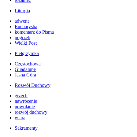
różaniec
Liturgia
adwent
Eucharystia
komentarz do Pisma
pogrzeb
Wielki Post
Pielgrzymka
Częstochowa
Guadalupe
Jasna Góra
Rozwój Duchowy
grzech
nawrócenie
powołanie
rozwój duchowy
wiara
Sakramenty