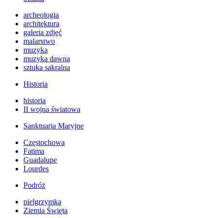
archeologia
architektura
galeria zdjęć
malarstwo
muzyka
muzyka dawna
sztuka sakralna
Historia
historia
II wojna światowa
Sanktuaria Maryjne
Częstochowa
Fatima
Guadalupe
Lourdes
Podróż
pielgrzymka
Ziemia Święta