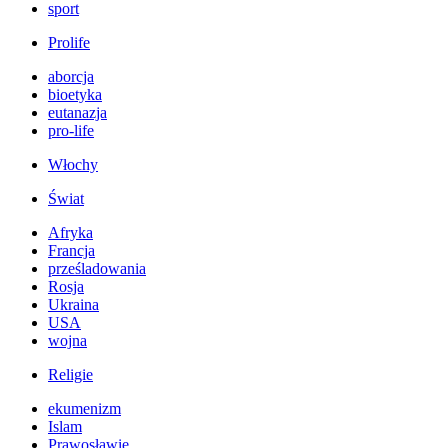
sport
Prolife
aborcja
bioetyka
eutanazja
pro-life
Włochy
Świat
Afryka
Francja
prześladowania
Rosja
Ukraina
USA
wojna
Religie
ekumenizm
Islam
Prawosławie