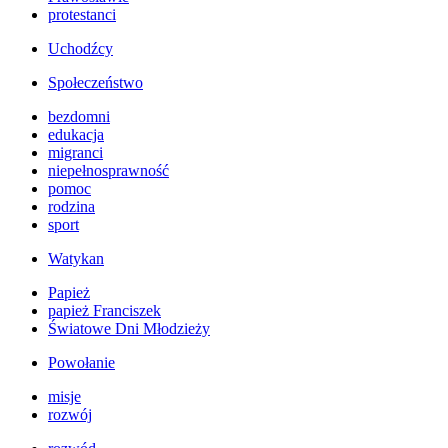
protestanci
Uchodźcy
Społeczeństwo
bezdomni
edukacja
migranci
niepełnosprawność
pomoc
rodzina
sport
Watykan
Papież
papież Franciszek
Światowe Dni Młodzieży
Powołanie
misje
rozwój