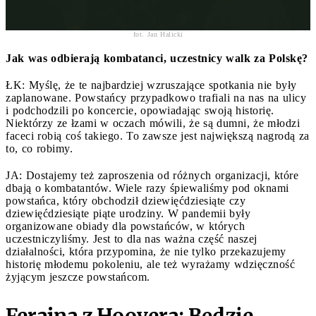
fot. Jan Halicki
Jak was odbierają kombatanci, uczestnicy walk za Polskę?
ŁK: Myślę, że te najbardziej wzruszające spotkania nie były
zaplanowane. Powstańcy przypadkowo trafiali na nas na ulicy
i podchodzili po koncercie, opowiadając swoją historię.
Niektórzy ze łzami w oczach mówili, że są dumni, że młodzi
faceci robią coś takiego. To zawsze jest największą nagrodą za
to, co robimy.
JA: Dostajemy też zaproszenia od różnych organizacji, które
dbają o kombatantów. Wiele razy śpiewaliśmy pod oknami
powstańca, który obchodził dziewięćdziesiąte czy
dziewięćdziesiąte piąte urodziny. W pandemii były
organizowane obiady dla powstańców, w których
uczestniczyliśmy. Jest to dla nas ważna część naszej
działalności, która przypomina, że nie tylko przekazujemy
historię młodemu pokoleniu, ale też wyrażamy wdzięczność
żyjącym jeszcze powstańcom.
Ferajna z Hoovera: Będzie