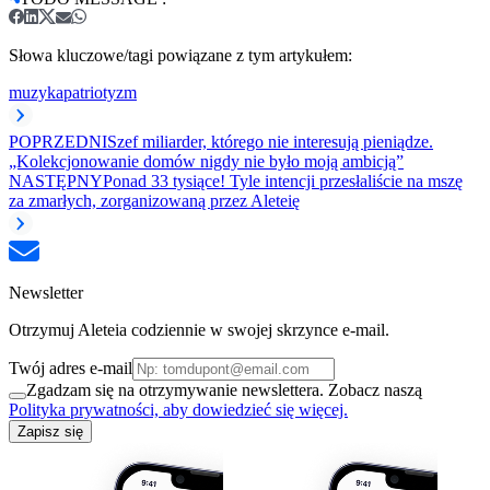
Słowa kluczowe/tagi powiązane z tym artykułem:
muzyka
patriotyzm
POPRZEDNI
Szef miliarder, którego nie interesują pieniądze.
„Kolekcjonowanie domów nigdy nie było moją ambicją”
NASTĘPNY
Ponad 33 tysiące! Tyle intencji przesłaliście na mszę
za zmarłych, zorganizowaną przez Aleteię
Newsletter
Otrzymuj Aleteia codziennie w swojej skrzynce e-mail.
Twój adres e-mail
Zgadzam się na otrzymywanie newslettera. Zobacz naszą
Polityka prywatności, aby dowiedzieć się więcej.
Zapisz się