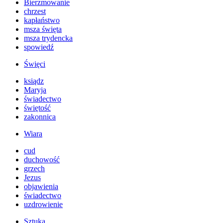
Bierzmowanie
chrzest
kapłaństwo
msza święta
msza trydencka
spowiedź
Święci
ksiądz
Maryja
świadectwo
świętość
zakonnica
Wiara
cud
duchowość
grzech
Jezus
objawienia
świadectwo
uzdrowienie
Sztuka