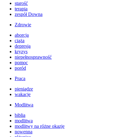
starość
terapia
zespół Downa
Zdrowie
aborcja
ciąża
depresja
kryzys
niepełnosprawność
pomoc
poród
Praca
pieniądze
wakacje
Modlitwa
biblia
modlitwa
modlitwy na różne okazje
nowenna