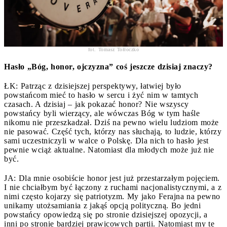
fot. Tomasz Tołłoczko
Hasło „Bóg, honor, ojczyzna” coś jeszcze dzisiaj znaczy?
ŁK: Patrząc z dzisiejszej perspektywy, łatwiej było
powstańcom mieć to hasło w sercu i żyć nim w tamtych
czasach. A dzisiaj – jak pokazać honor? Nie wszyscy
powstańcy byli wierzący, ale wówczas Bóg w tym haśle
nikomu nie przeszkadzał. Dziś na pewno wielu ludziom może
nie pasować. Część tych, którzy nas słuchają, to ludzie, którzy
sami uczestniczyli w walce o Polskę. Dla nich to hasło jest
pewnie wciąż aktualne. Natomiast dla młodych może już nie
być.
JA: Dla mnie osobiście honor jest już przestarzałym pojęciem.
I nie chciałbym być łączony z ruchami nacjonalistycznymi, a z
nimi często kojarzy się patriotyzm. My jako Ferajna na pewno
unikamy utożsamiania z jakąś opcją polityczną. Bo jedni
powstańcy opowiedzą się po stronie dzisiejszej opozycji, a
inni po stronie bardziej prawicowych partii. Natomiast my te