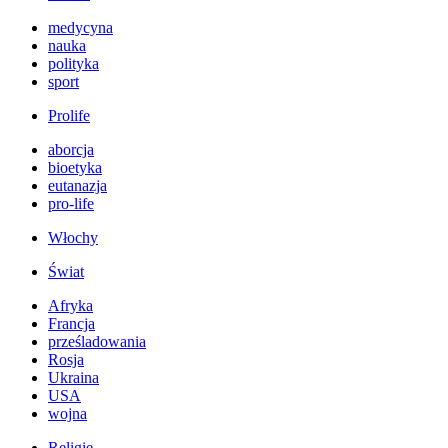
medycyna
nauka
polityka
sport
Prolife
aborcja
bioetyka
eutanazja
pro-life
Włochy
Świat
Afryka
Francja
prześladowania
Rosja
Ukraina
USA
wojna
Religie