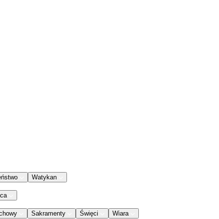
eństwo
Watykan
aca
chowy
Sakramenty
Święci
Wiara