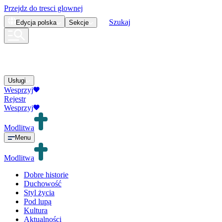
Przejdz do tresci glownej
Szukaj
Edycja
polska
Sekcje
Usługi
Wesprzyj
Rejestr
Wesprzyj
Modlitwa
Menu
Modlitwa
Dobre historie
Duchowość
Styl życia
Pod lupą
Kultura
Aktualności