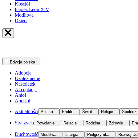
Kościół
Papież Leon XIV
Modlitwa
Dzieci
Edycja
polska
Adopcja
Uzależnienie
Nastolatek
Akceptacja
Anioł
Apostoł
Aktualności
Polska
Prolife
Świat
Religie
Społecz
Styl życia
Powołanie
Relacje
Rodzina
Zdrowie
Pr
Duchowość
Modlitwa
Liturgia
Pielgrzymka
Rozwój Du