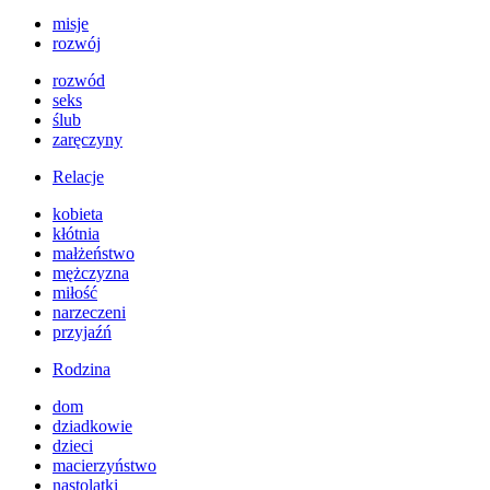
misje
rozwój
rozwód
seks
ślub
zaręczyny
Relacje
kobieta
kłótnia
małżeństwo
mężczyzna
miłość
narzeczeni
przyjaźń
Rodzina
dom
dziadkowie
dzieci
macierzyństwo
nastolatki