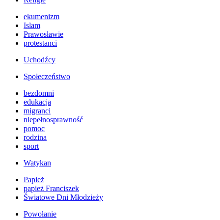
ekumenizm
Islam
Prawosławie
protestanci
Uchodźcy
Społeczeństwo
bezdomni
edukacja
migranci
niepełnosprawność
pomoc
rodzina
sport
Watykan
Papież
papież Franciszek
Światowe Dni Młodzieży
Powołanie