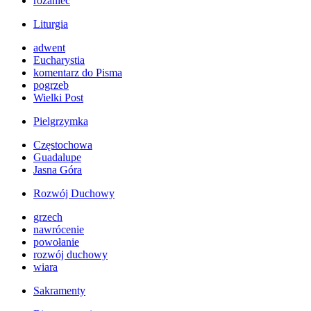
różaniec
Liturgia
adwent
Eucharystia
komentarz do Pisma
pogrzeb
Wielki Post
Pielgrzymka
Częstochowa
Guadalupe
Jasna Góra
Rozwój Duchowy
grzech
nawrócenie
powołanie
rozwój duchowy
wiara
Sakramenty