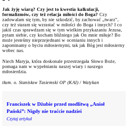
Jak żyję wiarą? Czy jest to kwestia kalkulacji,
formalizmów, czy też relacja miłości do Boga?
Czy
zadowalam się tym, by nie szkodzić, by zachować „twarz”,
czy też staram się wzrastać w miłości do Boga i innych? I co
jakiś czas sprawdzam się w tym wielkim przykazaniu Jezusa,
pytam siebie, czy kocham bliźniego jak On mnie miłuje? Bo
może jesteśmy nieprzejednani w ocenianiu innych i
zapominamy o byciu miłosiernymi, tak jak Bóg jest miłosierny
wobec nas.
Niech Maryja, która doskonale przestrzegała Słowo Boże,
pomaga nam w wypełnianiu naszej wiary i naszego
miłosierdzia.
tłum. o. Stanisław Tasiemski OP (KAI) / Watykan
Franciszek w Dżubie przed modlitwą „Anioł
Pański”: Nigdy nie traćcie nadziei
Czytaj artykuł