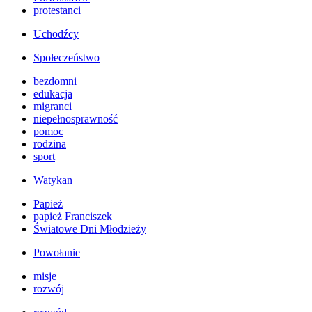
protestanci
Uchodźcy
Społeczeństwo
bezdomni
edukacja
migranci
niepełnosprawność
pomoc
rodzina
sport
Watykan
Papież
papież Franciszek
Światowe Dni Młodzieży
Powołanie
misje
rozwój