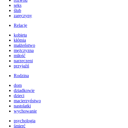
rozwód
seks
ślub
zaręczyny
Relacje
kobieta
kłótnia
małżeństwo
mężczyzna
miłość
narzeczeni
przyjaźń
Rodzina
dom
dziadkowie
dzieci
macierzyństwo
nastolatki
wychowanie
psychologia
śmierć