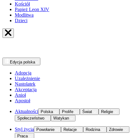
Kościół
Papież Leon XIV
Modlitwa
Dzieci
Edycja
polska
Adopcja
Uzależnienie
Nastolatek
Akceptacja
Anioł
Apostoł
Aktualności
Polska
Prolife
Świat
Religie
Społeczeństwo
Watykan
Styl życia
Powołanie
Relacje
Rodzina
Zdrowie
Praca