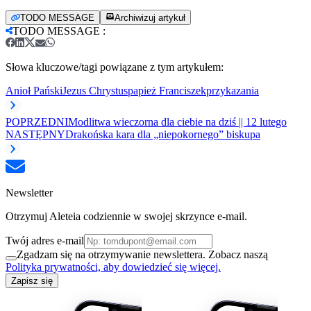
TODO MESSAGE
Archiwizuj artykuł
TODO MESSAGE
:
Słowa kluczowe/tagi powiązane z tym artykułem:
Anioł Pański
Jezus Chrystus
papież Franciszek
przykazania
POPRZEDNI
Modlitwa wieczorna dla ciebie na dziś || 12 lutego
NASTĘPNY
Drakońska kara dla „niepokornego” biskupa
Newsletter
Otrzymuj Aleteia codziennie w swojej skrzynce e-mail.
Twój adres e-mail
Zgadzam się na otrzymywanie newslettera. Zobacz naszą
Polityka prywatności, aby dowiedzieć się więcej.
Zapisz się