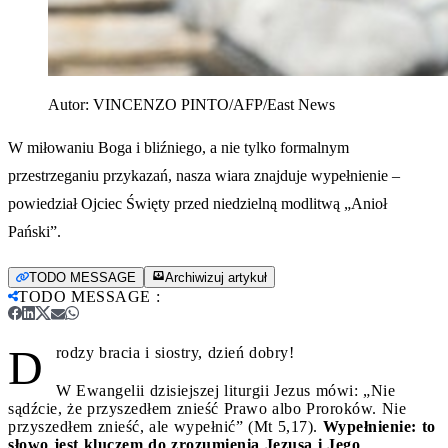
Autor:
VINCENZO PINTO/AFP/East News
W miłowaniu Boga i bliźniego, a nie tylko formalnym
przestrzeganiu przykazań, nasza wiara znajduje wypełnienie –
powiedział Ojciec Święty przed niedzielną modlitwą „Anioł
Pański”.
TODO MESSAGE
Archiwizuj artykuł
TODO MESSAGE
:
D
rodzy bracia i siostry, dzień dobry!
W Ewangelii dzisiejszej liturgii Jezus mówi: „Nie
sądźcie, że przyszedłem znieść Prawo albo Proroków. Nie
przyszedłem znieść, ale wypełnić” (Mt 5,17).
Wypełnienie: to
słowo jest kluczem do zrozumienia Jezusa i Jego