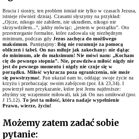
Bracia i siostry, ten problem istniał nie tylko w czasach Jezusa,
istnieje również dzisiaj. Czasami słyszymy na przykład:
„Ojcze, nikogo nie zabiłem, nie ukradłem, nikogo nie
skrzywdziłem...”, jakby mówiąc: „jestem w porządku”. Oto
przestrzeganie formalne, które zadowala się niezbędnym
minimum, podczas gdy
Jezus zachęca do możliwego
maksimum
. Pamiętajmy:
Bóg nie rozumuje za pomocą
obliczeń i tabel. On nas miłuje jak zakochany: nie dążąc
do minimum, ale do maksimum! Nie mówi nam: „Kocham
cię do pewnego stopnia”. Nie, prawdziwa miłość nigdy nie
jest do pewnego momentu i nigdy nie czuje się w
porządku. Miłość wykracza poza ograniczenia, nie może
się powstrzymać
. Pan ukazał nam to, oddając swoje życie na
krzyżu i przebaczając swoim zabójcom (por. Łk 23,34). I
powierzył nam przykazanie, które jest Jemu najdroższe:
abyśmy się wzajemnie miłowali, tak jak On nas umiłował (por.
J 15,12).
To jest ta miłość, która nadaje wypełnienie
Prawu, wierze, życiu!
Możemy zatem zadać sobie
pytanie: