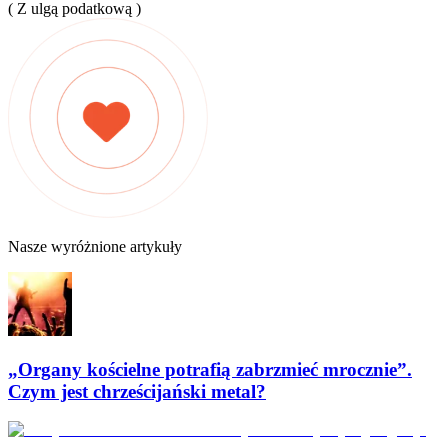
( Z ulgą podatkową )
Nasze wyróżnione artykuły
„Organy kościelne potrafią zabrzmieć mrocznie”.
Czym jest chrześcijański metal?