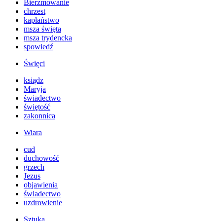
Bierzmowanie
chrzest
kapłaństwo
msza święta
msza trydencka
spowiedź
Święci
ksiądz
Maryja
świadectwo
świętość
zakonnica
Wiara
cud
duchowość
grzech
Jezus
objawienia
świadectwo
uzdrowienie
Sztuka