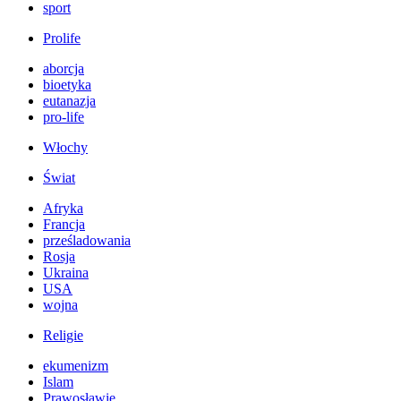
sport
Prolife
aborcja
bioetyka
eutanazja
pro-life
Włochy
Świat
Afryka
Francja
prześladowania
Rosja
Ukraina
USA
wojna
Religie
ekumenizm
Islam
Prawosławie