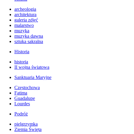
archeologia
architektura
galeria zdjęć
malarstwo
muzyka
muzyka dawna
sztuka sakralna
Historia
historia
II wojna światowa
Sanktuaria Maryjne
Częstochowa
Fatima
Guadalupe
Lourdes
Podróż
pielgrzymka
Ziemia Święta