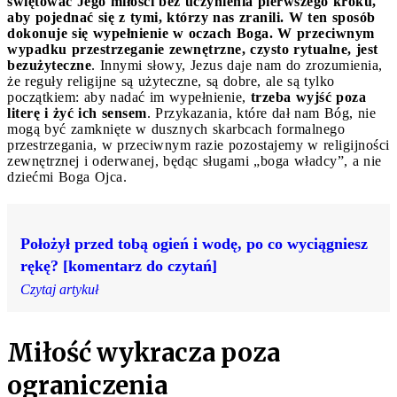
świętować Jego miłości bez uczynienia pierwszego kroku,
aby pojednać się z tymi, którzy nas zranili. W ten sposób
dokonuje się wypełnienie w oczach Boga. W przeciwnym
wypadku przestrzeganie zewnętrzne, czysto rytualne, jest
bezużyteczne
. Innymi słowy, Jezus daje nam do zrozumienia,
że reguły religijne są użyteczne, są dobre, ale są tylko
początkiem: aby nadać im wypełnienie,
trzeba wyjść poza
literę i żyć ich sensem
. Przykazania, które dał nam Bóg, nie
mogą być zamknięte w dusznych skarbcach formalnego
przestrzegania, w przeciwnym razie pozostajemy w religijności
zewnętrznej i oderwanej, będąc sługami „boga władcy”, a nie
dziećmi Boga Ojca.
Położył przed tobą ogień i wodę, po co wyciągniesz
rękę? [komentarz do czytań]
Czytaj artykuł
Miłość wykracza poza
ograniczenia