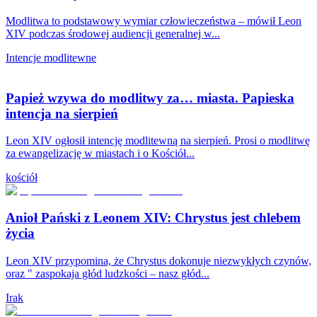
Modlitwa to podstawowy wymiar człowieczeństwa – mówił Leon
XIV podczas środowej audiencji generalnej w...
Intencje modlitewne
Papież wzywa do modlitwy za… miasta. Papieska
intencja na sierpień
Leon XIV ogłosił intencję modlitewną na sierpień. Prosi o modlitwę
za ewangelizację w miastach i o Kościół...
kościół
Anioł Pański z Leonem XIV: Chrystus jest chlebem
życia
Leon XIV przypomina, że Chrystus dokonuje niezwykłych czynów,
oraz " zaspokaja głód ludzkości – nasz głód...
Irak