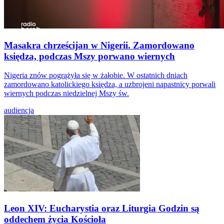
Masakra chrześcijan w Nigerii. Zamordowano
księdza, podczas Mszy porwano wiernych
Nigeria znów pogrążyła się w żałobie. W ostatnich dniach
zamordowano katolickiego księdza, a uzbrojeni napastnicy porwali
wiernych podczas niedzielnej Mszy św.
audiencja
Leon XIV: Eucharystia oraz Liturgia Godzin są
oddechem życia Kościoła