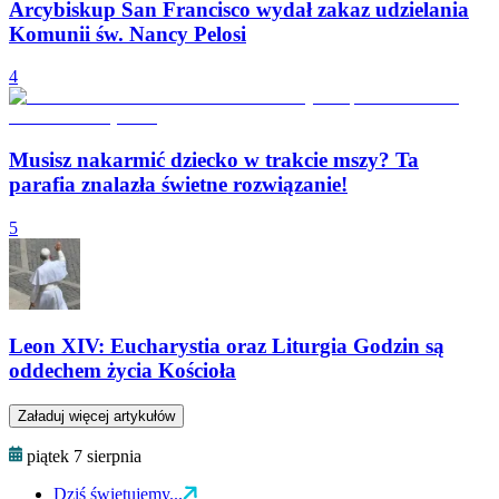
Arcybiskup San Francisco wydał zakaz udzielania
Komunii św. Nancy Pelosi
4
Musisz nakarmić dziecko w trakcie mszy? Ta
parafia znalazła świetne rozwiązanie!
5
Leon XIV: Eucharystia oraz Liturgia Godzin są
oddechem życia Kościoła
Załaduj więcej artykułów
piątek 7 sierpnia
Dziś świętujemy...