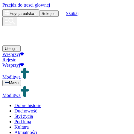
Przejdz do tresci glownej
Szukaj
Edycja
polska
Sekcje
Usługi
Wesprzyj
Rejestr
Wesprzyj
Modlitwa
Menu
Modlitwa
Dobre historie
Duchowość
Styl życia
Pod lupą
Kultura
Aktualności