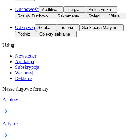
Duchowość
Modlitwa
Liturgia
Pielgrzymka
Rozwój Duchowy
Sakramenty
Święci
Wiara
Odkrywaj
Sztuka
Historia
Sanktuaria Maryjne
Podróż
Obiekty sakralne
Usługi
Newsletter
Aplikacja
Subskrypcja
Wesprzyj
Reklama
Nasze flagowe formaty
Analizy
Artykuł