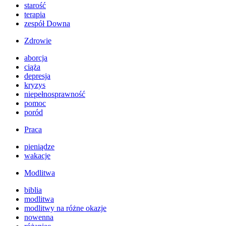
starość
terapia
zespół Downa
Zdrowie
aborcja
ciąża
depresja
kryzys
niepełnosprawność
pomoc
poród
Praca
pieniądze
wakacje
Modlitwa
biblia
modlitwa
modlitwy na różne okazje
nowenna