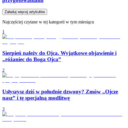
przygotowaniami
Załaduj więcej artykułów
Najczęściej czytane w tej kategorii w tym miesiącu
1
Sierpień należy do Ojca. Wyjątkowe objawienie i
„różaniec do Boga Ojca”
2
Usłyszysz dziś w południe dzwony? Zmów „Ojcze
nasz” i tę specjalną modlitwę
3