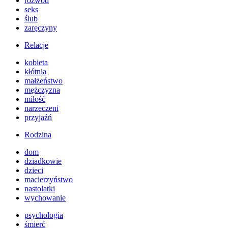
rozwód
seks
ślub
zaręczyny
Relacje
kobieta
kłótnia
małżeństwo
mężczyzna
miłość
narzeczeni
przyjaźń
Rodzina
dom
dziadkowie
dzieci
macierzyństwo
nastolatki
wychowanie
psychologia
śmierć