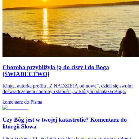
Choroba przybliżyła ją do ciszy i do Boga
[ŚWIADECTWO]
Kinga, autorka profilu „Z NADZIEJĄ od nowa”, dzieli się swoim
doświadczeniem choroby i słabości, w którym odnalazła Boga.
komentarz do Pisma
Czy Bóg jest w twojej katastrofie? Komentarz do
liturgii Słowa
Liturgia słowa 19. niedzieli zwykłej skupia naszą uwagę na Bogu,