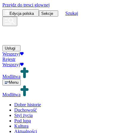
Przejdz do tresci glownej
Szukaj
Edycja
polska
Sekcje
Usługi
Wesprzyj
Rejestr
Wesprzyj
Modlitwa
Menu
Modlitwa
Dobre historie
Duchowość
Styl życia
Pod lupą
Kultura
Aktualności