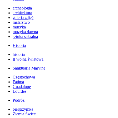
archeologia
architektura
galeria zdjęć
malarstwo
muzyka
muzyka dawna
sztuka sakralna
Historia
historia
II wojna światowa
Sanktuaria Maryjne
Częstochowa
Fatima
Guadalupe
Lourdes
Podróż
pielgrzymka
Ziemia Święta