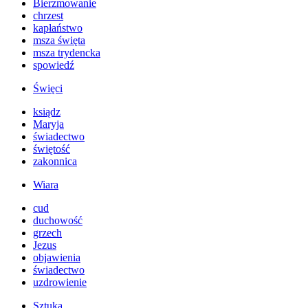
Bierzmowanie
chrzest
kapłaństwo
msza święta
msza trydencka
spowiedź
Święci
ksiądz
Maryja
świadectwo
świętość
zakonnica
Wiara
cud
duchowość
grzech
Jezus
objawienia
świadectwo
uzdrowienie
Sztuka