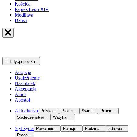
Kościół
Papież Leon XIV
Modlitwa
Dzieci
Edycja
polska
Adopcja
Uzależnienie
Nastolatek
Akceptacja
Anioł
Apostoł
Aktualności
Polska
Prolife
Świat
Religie
Społeczeństwo
Watykan
Styl życia
Powołanie
Relacje
Rodzina
Zdrowie
Praca