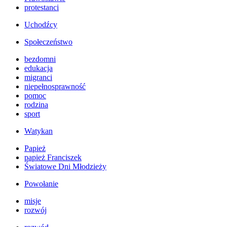
protestanci
Uchodźcy
Społeczeństwo
bezdomni
edukacja
migranci
niepełnosprawność
pomoc
rodzina
sport
Watykan
Papież
papież Franciszek
Światowe Dni Młodzieży
Powołanie
misje
rozwój