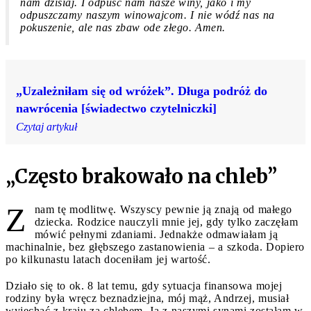
nam dzisiaj. I odpuść nam nasze winy, jako i my
odpuszczamy naszym winowajcom. I nie wódź nas na
pokuszenie, ale nas zbaw ode złego. Amen.
„Uzależniłam się od wróżek”. Długa podróż do
nawrócenia [świadectwo czytelniczki]
Czytaj artykuł
„Często brakowało na chleb”
Z
nam tę modlitwę. Wszyscy pewnie ją znają od małego
dziecka. Rodzice nauczyli mnie jej, gdy tylko zaczęłam
mówić pełnymi zdaniami. Jednakże odmawiałam ją
machinalnie, bez głębszego zastanowienia – a szkoda. Dopiero
po kilkunastu latach doceniłam jej wartość.
Działo się to ok. 8 lat temu, gdy sytuacja finansowa mojej
rodziny była wręcz beznadziejna, mój mąż, Andrzej, musiał
wyjechać z kraju za chlebem. Ja z naszymi synami zostałam w