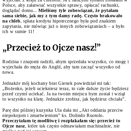
Polsce, aby załatwiać wszystkie sprawy, opłacać rachunki,
doglądać domu...
Mieliśmy tyle zobowiązań, że pytałam
sama siebie, jak my z tym damy radę. Często brakowało
na chleb
, spłata kredytu hipotecznego była pod znakiem
zapytania, nie mówiąc już o innych zobowiązaniach – a było
ich w sumie 11!
„Przecież to Ojcze nasz!”
Rodzina i znajomi radzili, abym sprzedała wszystko, co mogę i
wyjechała do męża do Anglii, aby tam zacząć wszystko od
nowa.
Jednakże mój kochany brat Gienek powiedział mi tak:
„Bożenko, jeżeli uciekniesz teraz, to całe dalsze życie będziesz
przed czymś uciekać. Ja na twoim miejscu bym został i wziął
to wszystko na klatę. Jednakże zrobisz, jak będziesz chciała”.
Parę dni później kuzynka Ula dała mi „Akt oddania przeciw
niepokojom i zmartwieniom” ks. Dolindo Ruotolo.
Przeczytałam tę modlitwę i rozpłakałam się: przecież to
Ojcze nasz
, które tak często odmawiałam machinalnie, nie