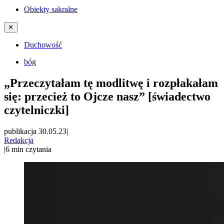
Obiekty sakralne
✕
Duchowość
bóg
„Przeczytałam tę modlitwę i rozpłakałam
się: przecież to Ojcze nasz” [świadectwo
czytelniczki]
publikacja 30.05.23
|
Redakcja
|
6
min czytania