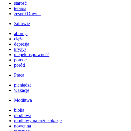
starość
terapia
zespół Downa
Zdrowie
aborcja
ciąża
depresja
kryzys
niepełnosprawność
pomoc
poród
Praca
pieniądze
wakacje
Modlitwa
biblia
modlitwa
modlitwy na różne okazje
nowenna