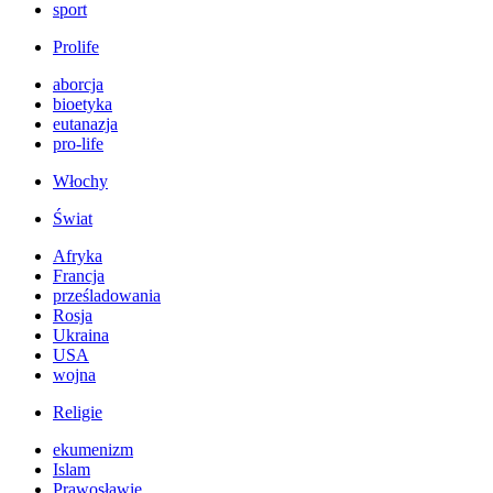
sport
Prolife
aborcja
bioetyka
eutanazja
pro-life
Włochy
Świat
Afryka
Francja
prześladowania
Rosja
Ukraina
USA
wojna
Religie
ekumenizm
Islam
Prawosławie