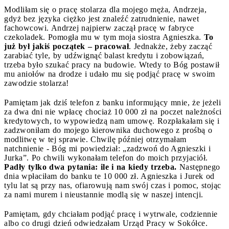
Modliłam się o pracę stolarza dla mojego męża, Andrzeja,
gdyż bez języka ciężko jest znaleźć zatrudnienie, nawet
fachowcowi. Andrzej najpierw zaczął pracę w fabryce
czekoladek. Pomogła mu w tym moja siostra Agnieszka.
To
już był jakiś początek – pracował
. Jednakże, żeby zacząć
zarabiać tyle, by udźwignąć balast kredytu i zobowiązań,
trzeba było szukać pracy na budowie. Wtedy to Bóg postawił
mu aniołów na drodze i udało mu się podjąć pracę w swoim
zawodzie stolarza!
Pamiętam jak dziś telefon z banku informujący mnie, że jeżeli
za dwa dni nie wpłacę chociaż 10 000 zł na poczet należności
kredytowych, to wypowiedzą nam umowę. Rozpłakałam się i
zadzwoniłam do mojego kierownika duchowego z prośbą o
modlitwę w tej sprawie. Chwilę później otrzymałam
natchnienie - Bóg mi powiedział: „zadzwoń do Agnieszki i
Jurka”. Po chwili wykonałam telefon do moich przyjaciół.
Padły tylko dwa pytania: ile i na kiedy trzeba.
Następnego
dnia wpłaciłam do banku te 10 000 zł. Agnieszka i Jurek od
tylu lat są przy nas, ofiarowują nam swój czas i pomoc, stojąc
za nami murem i nieustannie modlą się w naszej intencji.
Pamiętam, gdy chciałam podjąć pracę i wytrwale, codziennie
albo co drugi dzień odwiedzałam Urząd Pracy w Sokółce.