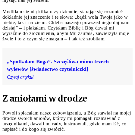
myśląc nad jej sensem.
Modliłam się nią kilka razy dziennie, starając się rozumieć
dokładnie jej znaczenie i te słowa: „bądź wola Twoja jako w
niebie, tak i na ziemi. Chleba naszego powszedniego daj nam
dzisiaj” – i płakałam. Czytałam Biblię i Bóg dawał mi
wyraźnie do zrozumienia, abym Mu zaufała, zawierzyła moje
życie i to z czym się zmagam – i tak też zrobiłam.
„Spotkałam Boga”. Szczęśliwa mimo trzech
wylewów [świadectwo czytelniczki]
Czytaj artykuł
Z aniołami w drodze
Powoli spłacałam nasze zobowiązania, a Bóg stawiał na mojej
drodze swoich aniołów, którzy mi pomagali rozmawiać z
urzędnikami, dawali mi rady, instruowali, gdzie mam iść, co
napisać i do kogo się zwrócić.