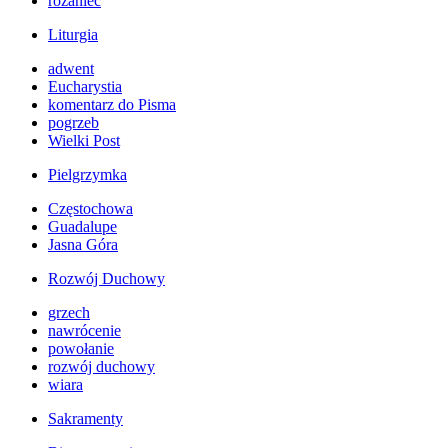
różaniec
Liturgia
adwent
Eucharystia
komentarz do Pisma
pogrzeb
Wielki Post
Pielgrzymka
Częstochowa
Guadalupe
Jasna Góra
Rozwój Duchowy
grzech
nawrócenie
powołanie
rozwój duchowy
wiara
Sakramenty