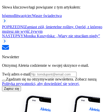
Słowa kluczowe/tagi powiązane z tym artykułem:
bóg
modlitwa
ojciec
Wasze świadectwa
POPRZEDNI
Zamiast ziół, śmiertelne rośliny. Ogród, z którego
możesz nie wyjść żywym
NASTĘPNY
Monika Kuszyńska: „Wiary nie straciłam nigdy”
Newsletter
Otrzymuj Aleteia codziennie w swojej skrzynce e-mail.
Twój adres e-mail
Zgadzam się na otrzymywanie newslettera. Zobacz naszą
Polityka prywatności, aby dowiedzieć się więcej.
Zapisz się