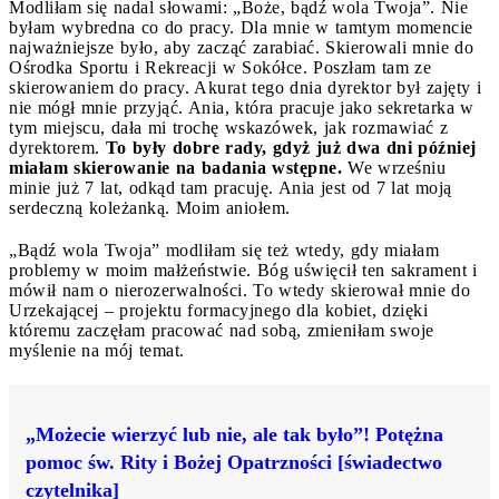
Modliłam się nadal słowami: „Boże, bądź wola Twoja”. Nie
byłam wybredna co do pracy. Dla mnie w tamtym momencie
najważniejsze było, aby zacząć zarabiać. Skierowali mnie do
Ośrodka Sportu i Rekreacji w Sokółce. Poszłam tam ze
skierowaniem do pracy. Akurat tego dnia dyrektor był zajęty i
nie mógł mnie przyjąć. Ania, która pracuje jako sekretarka w
tym miejscu, dała mi trochę wskazówek, jak rozmawiać z
dyrektorem.
To były dobre rady, gdyż już dwa dni później
miałam skierowanie na badania wstępne.
We wrześniu
minie już 7 lat, odkąd tam pracuję. Ania jest od 7 lat moją
serdeczną koleżanką. Moim aniołem.
„Bądź wola Twoja” modliłam się też wtedy, gdy miałam
problemy w moim małżeństwie. Bóg uświęcił ten sakrament i
mówił nam o nierozerwalności. To wtedy skierował mnie do
Urzekającej – projektu formacyjnego dla kobiet, dzięki
któremu zaczęłam pracować nad sobą, zmieniłam swoje
myślenie na mój temat.
„Możecie wierzyć lub nie, ale tak było”! Potężna
pomoc św. Rity i Bożej Opatrzności [świadectwo
czytelnika]