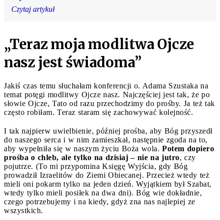
Czytaj artykuł
„Teraz moja modlitwa Ojcze
nasz jest świadoma”
Jakiś czas temu słuchałam konferencji o. Adama Szustaka na
temat potęgi modlitwy Ojcze nasz. Najczęściej jest tak, że po
słowie Ojcze, Tato od razu przechodzimy do prośby. Ja też tak
często robiłam. Teraz staram się zachowywać kolejność.
I tak najpierw uwielbienie, później prośba, aby Bóg przyszedł
do naszego serca i w nim zamieszkał, następnie zgoda na to,
aby wypełniła się w naszym życiu Boża wola.
Potem dopiero
prośba o chleb, ale tylko na dzisiaj – nie na jutro
, czy
pojutrze. (To mi przypomina Księgę Wyjścia, gdy Bóg
prowadził Izraelitów do Ziemi Obiecanej. Przecież wtedy też
mieli oni pokarm tylko na jeden dzień. Wyjątkiem był Szabat,
wtedy tylko mieli posiłek na dwa dni). Bóg wie dokładnie,
czego potrzebujemy i na kiedy, gdyż zna nas najlepiej ze
wszystkich.