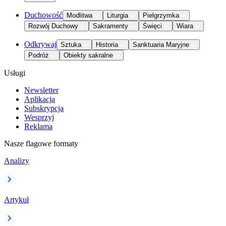
Duchowość
Modlitwa
Liturgia
Pielgrzymka
Rozwój Duchowy
Sakramenty
Święci
Wiara
Odkrywaj
Sztuka
Historia
Sanktuaria Maryjne
Podróż
Obiekty sakralne
Usługi
Newsletter
Aplikacja
Subskrypcja
Wesprzyj
Reklama
Nasze flagowe formaty
Analizy
Artykuł