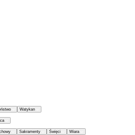
eństwo
Watykan
aca
chowy
Sakramenty
Święci
Wiara