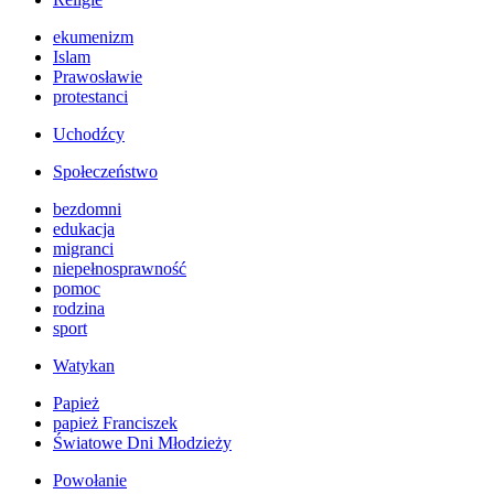
ekumenizm
Islam
Prawosławie
protestanci
Uchodźcy
Społeczeństwo
bezdomni
edukacja
migranci
niepełnosprawność
pomoc
rodzina
sport
Watykan
Papież
papież Franciszek
Światowe Dni Młodzieży
Powołanie