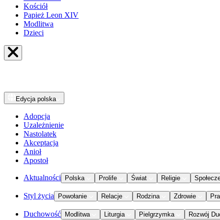
Kościół
Papież Leon XIV
Modlitwa
Dzieci
Edycja
polska
Adopcja
Uzależnienie
Nastolatek
Akceptacja
Anioł
Apostoł
Aktualności
Polska
Prolife
Świat
Religie
Społecz
Styl życia
Powołanie
Relacje
Rodzina
Zdrowie
Pr
Duchowość
Modlitwa
Liturgia
Pielgrzymka
Rozwój Du