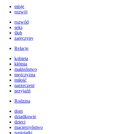
misje
rozwój
rozwód
seks
ślub
zaręczyny
Relacje
kobieta
kłótnia
małżeństwo
mężczyzna
miłość
narzeczeni
przyjaźń
Rodzina
dom
dziadkowie
dzieci
macierzyństwo
nastolatki