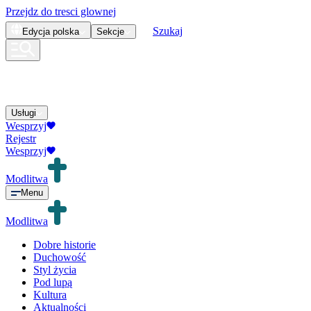
Przejdz do tresci glownej
Szukaj
Edycja
polska
Sekcje
Usługi
Wesprzyj
Rejestr
Wesprzyj
Modlitwa
Menu
Modlitwa
Dobre historie
Duchowość
Styl życia
Pod lupą
Kultura
Aktualności