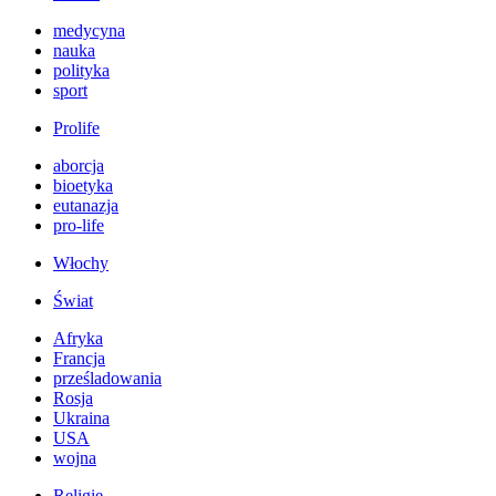
medycyna
nauka
polityka
sport
Prolife
aborcja
bioetyka
eutanazja
pro-life
Włochy
Świat
Afryka
Francja
prześladowania
Rosja
Ukraina
USA
wojna
Religie