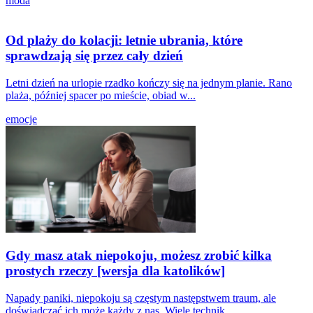
moda
Od plaży do kolacji: letnie ubrania, które
sprawdzają się przez cały dzień
Letni dzień na urlopie rzadko kończy się na jednym planie. Rano
plaża, później spacer po mieście, obiad w...
emocje
Gdy masz atak niepokoju, możesz zrobić kilka
prostych rzeczy [wersja dla katolików]
Napady paniki, niepokoju są częstym następstwem traum, ale
doświadczać ich może każdy z nas. Wiele technik...