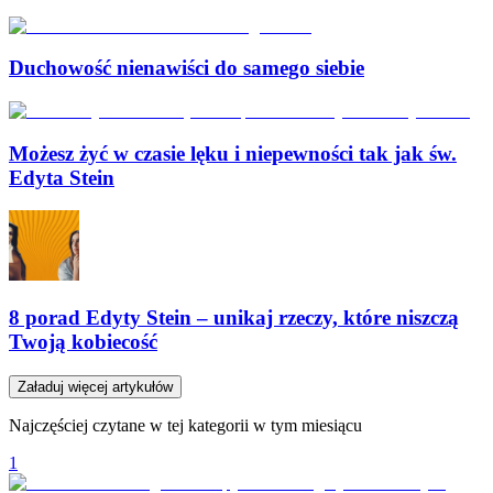
Duchowość nienawiści do samego siebie
Możesz żyć w czasie lęku i niepewności tak jak św.
Edyta Stein
8 porad Edyty Stein – unikaj rzeczy, które niszczą
Twoją kobiecość
Załaduj więcej artykułów
Najczęściej czytane w tej kategorii w tym miesiącu
1