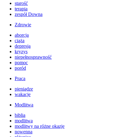
starość
terapia
zespół Downa
Zdrowie
aborcja
ciąża
depresja
kryzys
niepełnosprawność
pomoc
poród
Praca
pieniądze
wakacje
Modlitwa
biblia
modlitwa
modlitwy na różne okazje
nowenna