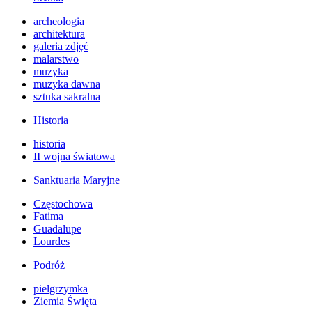
archeologia
architektura
galeria zdjęć
malarstwo
muzyka
muzyka dawna
sztuka sakralna
Historia
historia
II wojna światowa
Sanktuaria Maryjne
Częstochowa
Fatima
Guadalupe
Lourdes
Podróż
pielgrzymka
Ziemia Święta