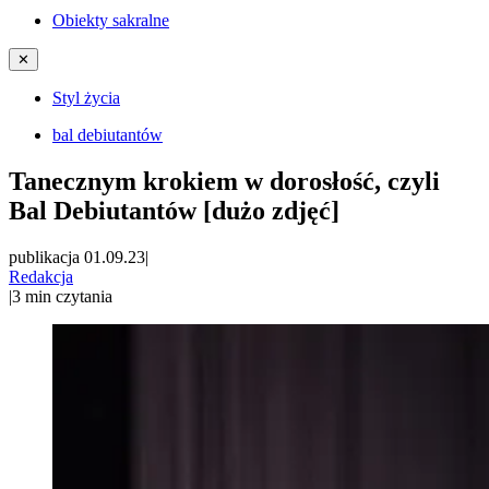
Obiekty sakralne
✕
Styl życia
bal debiutantów
Tanecznym krokiem w dorosłość, czyli
Bal Debiutantów [dużo zdjęć]
publikacja 01.09.23
|
Redakcja
|
3
min czytania