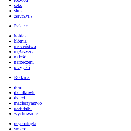
rozwód
seks
ślub
zaręczyny
Relacje
kobieta
kłótnia
małżeństwo
mężczyzna
miłość
narzeczeni
przyjaźń
Rodzina
dom
dziadkowie
dzieci
macierzyństwo
nastolatki
wychowanie
psychologia
śmierć