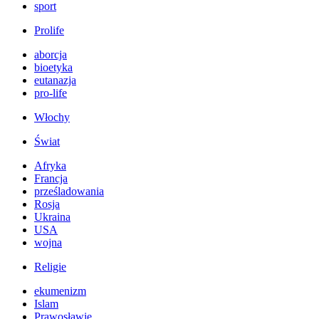
sport
Prolife
aborcja
bioetyka
eutanazja
pro-life
Włochy
Świat
Afryka
Francja
prześladowania
Rosja
Ukraina
USA
wojna
Religie
ekumenizm
Islam
Prawosławie