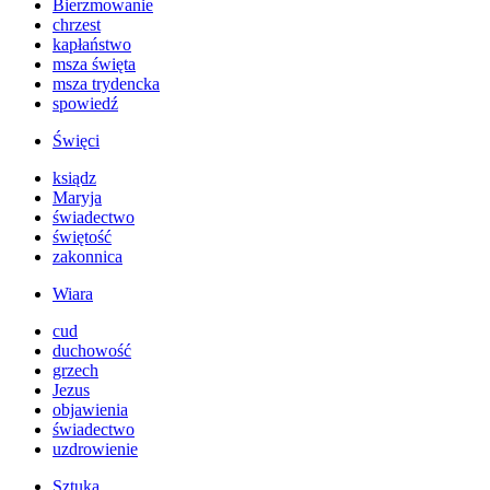
Bierzmowanie
chrzest
kapłaństwo
msza święta
msza trydencka
spowiedź
Święci
ksiądz
Maryja
świadectwo
świętość
zakonnica
Wiara
cud
duchowość
grzech
Jezus
objawienia
świadectwo
uzdrowienie
Sztuka