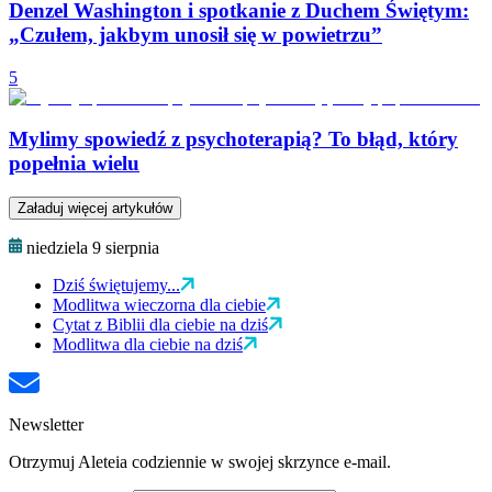
Denzel Washington i spotkanie z Duchem Świętym:
„Czułem, jakbym unosił się w powietrzu”
5
Mylimy spowiedź z psychoterapią? To błąd, który
popełnia wielu
Załaduj więcej artykułów
niedziela 9 sierpnia
Dziś świętujemy...
Modlitwa wieczorna dla ciebie
Cytat z Biblii dla ciebie na dziś
Modlitwa dla ciebie na dziś
Newsletter
Otrzymuj Aleteia codziennie w swojej skrzynce e-mail.