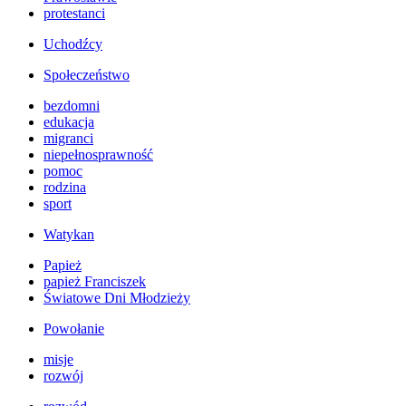
protestanci
Uchodźcy
Społeczeństwo
bezdomni
edukacja
migranci
niepełnosprawność
pomoc
rodzina
sport
Watykan
Papież
papież Franciszek
Światowe Dni Młodzieży
Powołanie
misje
rozwój