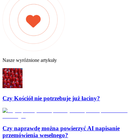
Nasze wyróżnione artykuły
Czy Kościół nie potrzebuje już łaciny?
Czy naprawdę można powierzyć AI napisanie
przemówienia weselnego?