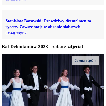
Stanisław Borawski: Prawdziwy dżentelmen to
rycerz. Zawsze staje w obronie słabszych
Czytaj artykuł
Bal Debiutantów 2023 - zobacz zdjęcia!
Galeria zdjęć