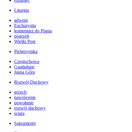
różaniec
Liturgia
adwent
Eucharystia
komentarz do Pisma
pogrzeb
Wielki Post
Pielgrzymka
Częstochowa
Guadalupe
Jasna Góra
Rozwój Duchowy
grzech
nawrócenie
powołanie
rozwój duchowy
wiara
Sakramenty