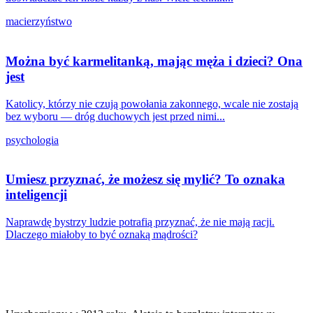
macierzyństwo
Można być karmelitanką, mając męża i dzieci? Ona
jest
Katolicy, którzy nie czują powołania zakonnego, wcale nie zostają
bez wyboru — dróg duchowych jest przed nimi...
psychologia
Umiesz przyznać, że możesz się mylić? To oznaka
inteligencji
Naprawdę bystrzy ludzie potrafią przyznać, że nie mają racji.
Dlaczego miałoby to być oznaką mądrości?