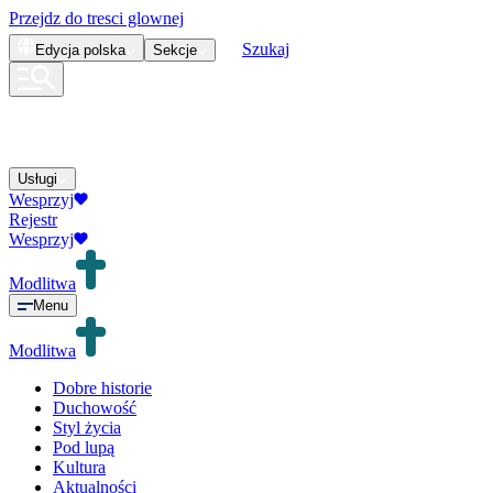
Przejdz do tresci glownej
Szukaj
Edycja
polska
Sekcje
Usługi
Wesprzyj
Rejestr
Wesprzyj
Modlitwa
Menu
Modlitwa
Dobre historie
Duchowość
Styl życia
Pod lupą
Kultura
Aktualności