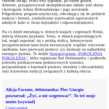
centrum uwagi. Przez dwa tygodnie, po osiem godzin
dziennie, przygotowywali skomplikowane układy pod okiem
choreografa Artura Dobrzańskiego i jego asystentek.
Półgodzinny program artystyczny, odwołujący się do polskich
tradycji i historii, symbolicznie wprowadził zaproszonych
młodych ludzi w świat dojrzałości i odpowiedzialności.
Na co dzień mieszkają w różnych krajach i regionach Polski,
mówią różnymi językami. Teraz, w dniach poprzedzających
bal, mogli zapoznać się z polską stolicą. Intensywnym
przygotowaniom tanecznym towarzyszyły wspólne wieczorne
spotkania, kurs pierwszej pomocy czy dyskusje na najbardziej
nurtujące pytania. To dzięki
Stowarzyszeniu „POKOLENIA
POKOLENIA”
, które organizuje Bal Debiutantów i podkreśla
potrzebę przekazywania podstawowych wartości,
przypominania o kanonach postawy moralnej i obywatelskiej
oraz krzewienia tradycji związanych z kulturą obycia.
Alicja Facente, debiutantka: Pier Giorgio
powtarzał: „Żyć, a nie wegetować”. To też moje
motto [wywiad]
Czytaj artykuł