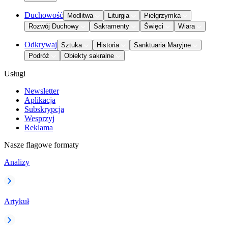
Duchowość
Modlitwa
Liturgia
Pielgrzymka
Rozwój Duchowy
Sakramenty
Święci
Wiara
Odkrywaj
Sztuka
Historia
Sanktuaria Maryjne
Podróż
Obiekty sakralne
Usługi
Newsletter
Aplikacja
Subskrypcja
Wesprzyj
Reklama
Nasze flagowe formaty
Analizy
Artykuł