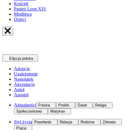
Kościół
Papież Leon XIV
Modlitwa
Dzieci
Edycja
polska
Adopcja
Uzależnienie
Nastolatek
Akceptacja
Anioł
Apostoł
Aktualności
Polska
Prolife
Świat
Religie
Społeczeństwo
Watykan
Styl życia
Powołanie
Relacje
Rodzina
Zdrowie
Praca