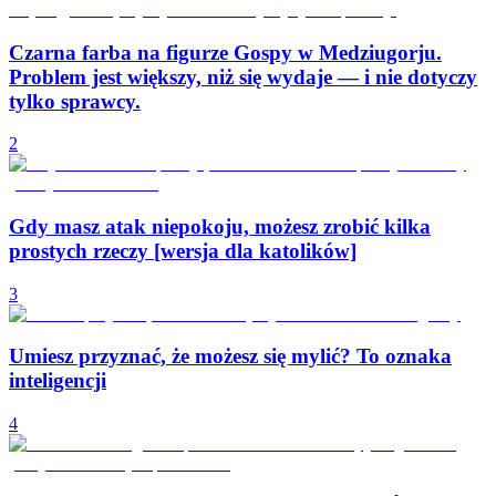
Czarna farba na figurze Gospy w Medziugorju.
Problem jest większy, niż się wydaje — i nie dotyczy
tylko sprawcy.
2
Gdy masz atak niepokoju, możesz zrobić kilka
prostych rzeczy [wersja dla katolików]
3
Umiesz przyznać, że możesz się mylić? To oznaka
inteligencji
4