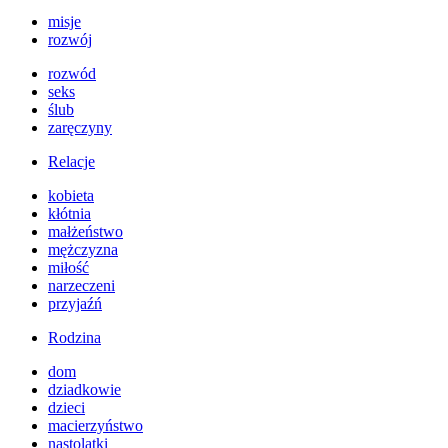
misje
rozwój
rozwód
seks
ślub
zaręczyny
Relacje
kobieta
kłótnia
małżeństwo
mężczyzna
miłość
narzeczeni
przyjaźń
Rodzina
dom
dziadkowie
dzieci
macierzyństwo
nastolatki