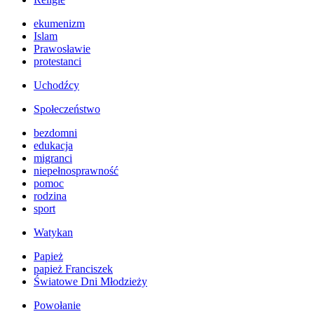
ekumenizm
Islam
Prawosławie
protestanci
Uchodźcy
Społeczeństwo
bezdomni
edukacja
migranci
niepełnosprawność
pomoc
rodzina
sport
Watykan
Papież
papież Franciszek
Światowe Dni Młodzieży
Powołanie