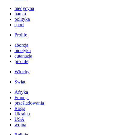
medycyna
nauka
polityka
sport
Prolife
aborcja
bioetyka
eutanazja
pro-life
Włochy
Świat
Afryka
Francja
prześladowania
Rosja
Ukraina
USA
wojna
Religie