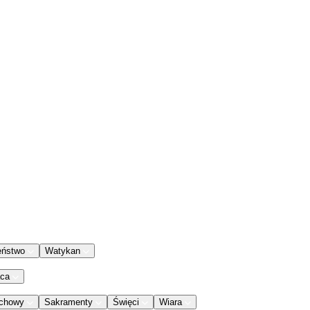
eństwo
Watykan
aca
chowy
Sakramenty
Święci
Wiara