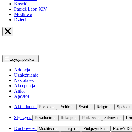
Kościół
Papież Leon XIV
Modlitwa
Dzieci
Edycja
polska
Adopcja
Uzależnienie
Nastolatek
Akceptacja
Anioł
Apostoł
Aktualności
Polska
Prolife
Świat
Religie
Społecz
Styl życia
Powołanie
Relacje
Rodzina
Zdrowie
Pr
Duchowość
Modlitwa
Liturgia
Pielgrzymka
Rozwój Du