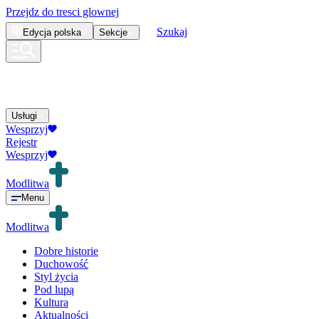
Przejdz do tresci glownej
Szukaj
Edycja
polska
Sekcje
Usługi
Wesprzyj
Rejestr
Wesprzyj
Modlitwa
Menu
Modlitwa
Dobre historie
Duchowość
Styl życia
Pod lupą
Kultura
Aktualności