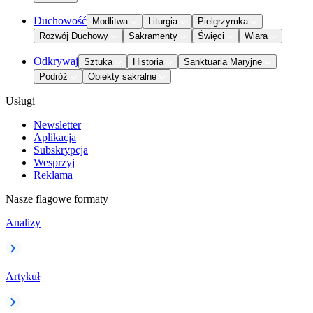
Duchowość
Modlitwa
Liturgia
Pielgrzymka
Rozwój Duchowy
Sakramenty
Święci
Wiara
Odkrywaj
Sztuka
Historia
Sanktuaria Maryjne
Podróż
Obiekty sakralne
Usługi
Newsletter
Aplikacja
Subskrypcja
Wesprzyj
Reklama
Nasze flagowe formaty
Analizy
Artykuł