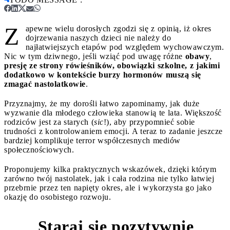
Z
apewne wielu dorosłych zgodzi się z opinią, iż okres
dojrzewania naszych dzieci nie należy do
najłatwiejszych etapów pod względem wychowawczym.
Nic w tym dziwnego, jeśli wziąć pod uwagę różne
obawy
,
presję
ze strony rówieśników, obowiązki szkolne, z jakimi
dodatkowo w kontekście burzy hormonów muszą się
zmagać nastolatkowie
.
Przyznajmy, że my dorośli łatwo zapominamy, jak duże
wyzwanie dla młodego człowieka stanowią te lata. Większość
rodziców jest za starych (
sic
!), aby przypomnieć sobie
trudności z kontrolowaniem emocji. A teraz to zadanie jeszcze
bardziej komplikuje terror współczesnych mediów
społecznościowych.
Proponujemy kilka praktycznych wskazówek, dzięki którym
zarówno twój nastolatek, jak i cała rodzina nie tylko łatwiej
przebrnie przez ten napięty okres, ale i wykorzysta go jako
okazję do osobistego rozwoju.
Staraj się pozytywnie