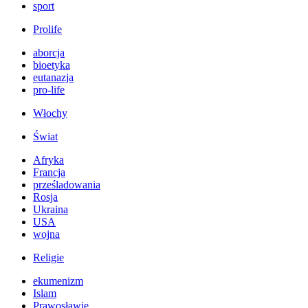
sport
Prolife
aborcja
bioetyka
eutanazja
pro-life
Włochy
Świat
Afryka
Francja
prześladowania
Rosja
Ukraina
USA
wojna
Religie
ekumenizm
Islam
Prawosławie