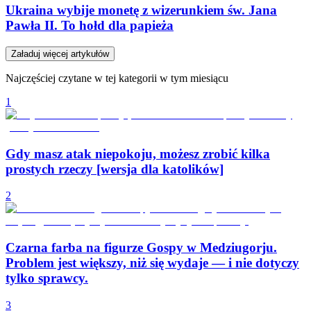
Ukraina wybije monetę z wizerunkiem św. Jana
Pawła II. To hołd dla papieża
Załaduj więcej artykułów
Najczęściej czytane w tej kategorii w tym miesiącu
1
Gdy masz atak niepokoju, możesz zrobić kilka
prostych rzeczy [wersja dla katolików]
2
Czarna farba na figurze Gospy w Medziugorju.
Problem jest większy, niż się wydaje — i nie dotyczy
tylko sprawcy.
3