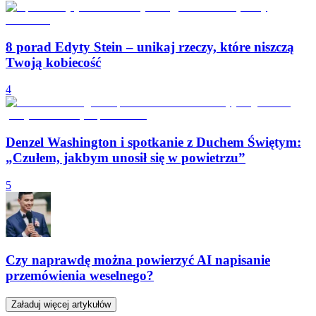
8 porad Edyty Stein – unikaj rzeczy, które niszczą
Twoją kobiecość
4
Denzel Washington i spotkanie z Duchem Świętym:
„Czułem, jakbym unosił się w powietrzu”
5
Czy naprawdę można powierzyć AI napisanie
przemówienia weselnego?
Załaduj więcej artykułów