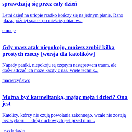
sprawdzają się przez cały dzień
Letni dzień na urlopie rzadko kończy się na jednym planie. Rano
plaża, później spacer po mieście, obiad w...
emocje
Gdy masz atak niepokoju, możesz zrobić kilka
prostych rzeczy [wersja dla katolików]
Napady paniki, niepokoju są częstym następstwem traum, ale
doświadczać ich może każdy z nas. Wiele technik...
macierzyństwo
Można być karmelitanką, mając męża i dzieci? Ona
jest
Katolicy, którzy nie czują powołania zakonnego, wcale nie zostają
bez wyboru — dróg duchowych jest przed nimi...
psychologia