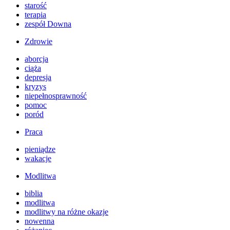
starość
terapia
zespół Downa
Zdrowie
aborcja
ciąża
depresja
kryzys
niepełnosprawność
pomoc
poród
Praca
pieniądze
wakacje
Modlitwa
biblia
modlitwa
modlitwy na różne okazje
nowenna