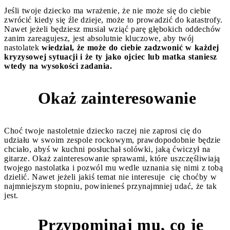
Jeśli twoje dziecko ma wrażenie, że nie może się do ciebie
zwrócić kiedy się źle dzieje, może to prowadzić do katastrofy.
Nawet jeżeli będziesz musiał wziąć parę głębokich oddechów
zanim zareagujesz, jest absolutnie kluczowe, aby twój
nastolatek
wiedział, że może do ciebie zadzwonić w każdej
kryzysowej sytuacji i że ty jako ojciec lub matka staniesz
wtedy na wysokości zadania.
Okaż zainteresowanie
7
Choć twoje nastoletnie dziecko raczej nie zaprosi cię do
udziału w swoim zespole rockowym, prawdopodobnie będzie
chciało, abyś w kuchni posłuchał solówki, jaką ćwiczył na
gitarze. Okaż zainteresowanie sprawami, które uszczęśliwiają
twojego nastolatka i pozwól mu wedle uznania się nimi z tobą
dzielić. Nawet jeżeli jakiś temat nie interesuje cię choćby w
najmniejszym stopniu, powinieneś przynajmniej udać, że tak
jest.
Przypominaj mu, co je