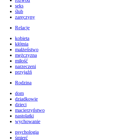
rozwód
seks
ślub
zaręczyny
Relacje
kobieta
kłótnia
małżeństwo
mężczyzna
miłość
narzeczeni
przyjaźń
Rodzina
dom
dziadkowie
dzieci
macierzyństwo
nastolatki
wychowanie
psychologia
śmierć