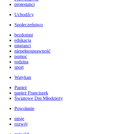
protestanci
Uchodźcy
Społeczeństwo
bezdomni
edukacja
migranci
niepełnosprawność
pomoc
rodzina
sport
Watykan
Papież
papież Franciszek
Światowe Dni Młodzieży
Powołanie
misje
rozwój