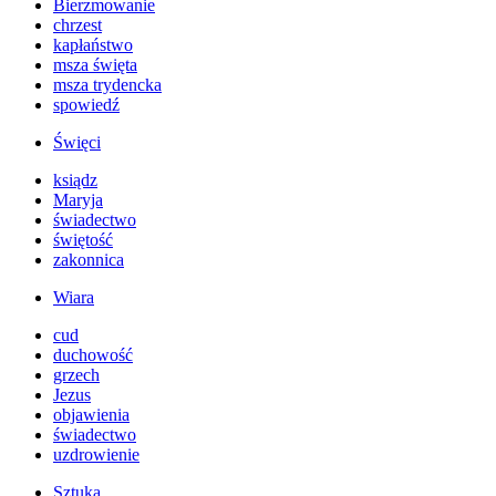
Bierzmowanie
chrzest
kapłaństwo
msza święta
msza trydencka
spowiedź
Święci
ksiądz
Maryja
świadectwo
świętość
zakonnica
Wiara
cud
duchowość
grzech
Jezus
objawienia
świadectwo
uzdrowienie
Sztuka