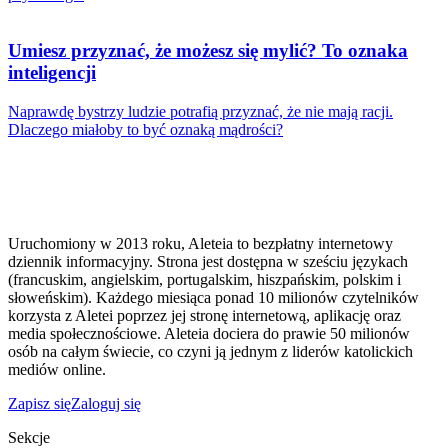
Umiesz przyznać, że możesz się mylić? To oznaka
inteligencji
Naprawdę bystrzy ludzie potrafią przyznać, że nie mają racji.
Dlaczego miałoby to być oznaką mądrości?
Uruchomiony w 2013 roku, Aleteia to bezpłatny internetowy
dziennik informacyjny. Strona jest dostępna w sześciu językach
(francuskim, angielskim, portugalskim, hiszpańskim, polskim i
słoweńskim). Każdego miesiąca ponad 10 milionów czytelników
korzysta z Aletei poprzez jej stronę internetową, aplikację oraz
media społecznościowe. Aleteia dociera do prawie 50 milionów
osób na całym świecie, co czyni ją jednym z liderów katolickich
mediów online.
Zapisz się
Zaloguj się
Sekcje