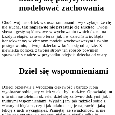
1
modelować zachowania
Choć twój nastolatek wzrusza ramionami i wykrzykuje, że cię
nie słucha,
tak naprawdę nie przestaje cię słuchać
. Twoje
słowa i gesty są kluczowe w wychowaniu twoich dzieci na
każdym etapie, zarówno teraz, jak i w dzieciństwie. Bądź
konsekwentny w obranym modelu wychowawczym i swoim
postępowaniu, a twoje dziecko w końcu się odnajdzie. Z
niewielką pomocą z twojej strony ten sposób powinien
sprawdzić się także w przypadku odejścia dziecka od wiary.
Dziel się wspomnieniami
2
Dzieci przejawiają wrodzoną ciekawość i bardzo lubią
wyobrażać sobie jacy w ich wieku byli rodzice. Opowiadaj im
o twoim nastoletnim okresie, dziel się zarówno dobrymi, jak i
trudnymi wspomnieniami. Wyjaśnij im, jak radziłeś sobie z
własnymi błędami, czy i jak udało ci się je naprawić i jaką
lekcję z nich wyciągnąłeś. Pamiętaj, że świadomość, iż nie
tylko one przeżywają czasami niełatwe chwile tylko je