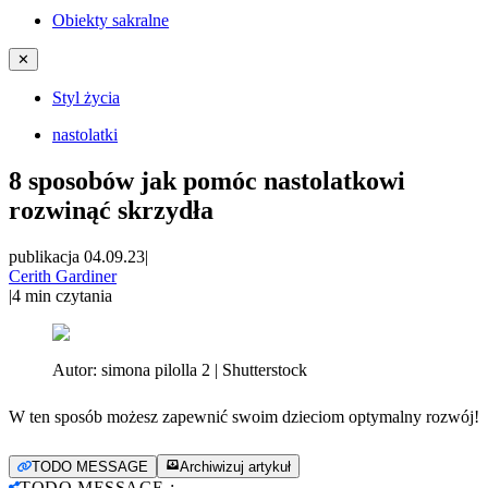
Obiekty sakralne
✕
Styl życia
nastolatki
8 sposobów jak pomóc nastolatkowi
rozwinąć skrzydła
publikacja 04.09.23
|
Cerith Gardiner
|
4
min czytania
Autor:
simona pilolla 2 | Shutterstock
W ten sposób możesz zapewnić swoim dzieciom optymalny rozwój!
TODO MESSAGE
Archiwizuj artykuł
TODO MESSAGE
: