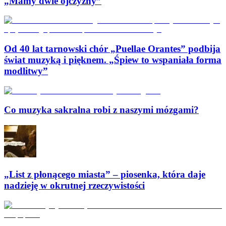
„Mamy dwie ojczyzny”
Od 40 lat tarnowski chór „Puellae Orantes” podbija
świat muzyką i pięknem. „Śpiew to wspaniała forma
modlitwy”
Co muzyka sakralna robi z naszymi mózgami?
„List z płonącego miasta” – piosenka, która daje
nadzieję w okrutnej rzeczywistości