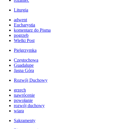
różaniec
Liturgia
adwent
Eucharystia
komentarz do Pisma
pogrzeb
Wielki Post
Pielgrzymka
Częstochowa
Guadalupe
Jasna Góra
Rozwój Duchowy
grzech
nawrócenie
powołanie
rozwój duchowy
wiara
Sakramenty