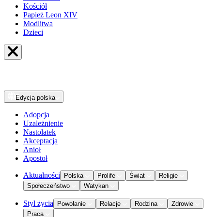
Kościół
Papież Leon XIV
Modlitwa
Dzieci
Edycja
polska
Adopcja
Uzależnienie
Nastolatek
Akceptacja
Anioł
Apostoł
Aktualności
Polska
Prolife
Świat
Religie
Społeczeństwo
Watykan
Styl życia
Powołanie
Relacje
Rodzina
Zdrowie
Praca