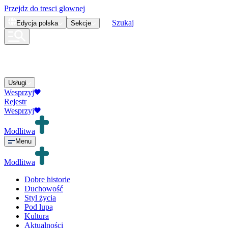
Przejdz do tresci glownej
Szukaj
Edycja
polska
Sekcje
Usługi
Wesprzyj
Rejestr
Wesprzyj
Modlitwa
Menu
Modlitwa
Dobre historie
Duchowość
Styl życia
Pod lupą
Kultura
Aktualności