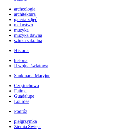
archeologia
architektura
galeria zdjęć
malarstwo
muzyka
muzyka dawna
sztuka sakralna
Historia
historia
II wojna światowa
Sanktuaria Maryjne
Częstochowa
Fatima
Guadalupe
Lourdes
Podróż
pielgrzymka
Ziemia Święta