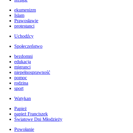
ekumenizm
Islam
Prawosławie
protestanci
Uchodźcy
Społeczeństwo
bezdomni
edukacja
migranci
niepełnosprawność
pomoc
rodzina
sport
Watykan
Papież
papież Franciszek
Światowe Dni Młodzieży
Powołanie