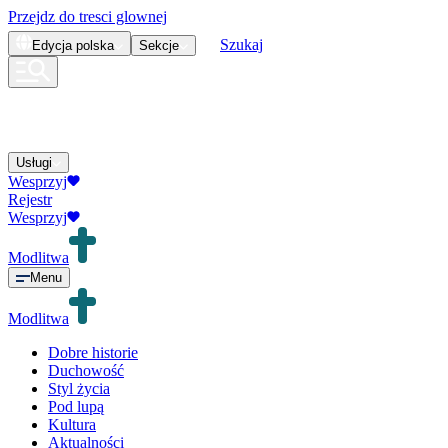
Przejdz do tresci glownej
Szukaj
Edycja
polska
Sekcje
Usługi
Wesprzyj
Rejestr
Wesprzyj
Modlitwa
Menu
Modlitwa
Dobre historie
Duchowość
Styl życia
Pod lupą
Kultura
Aktualności