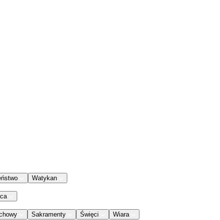
eństwo
Watykan
aca
chowy
Sakramenty
Święci
Wiara