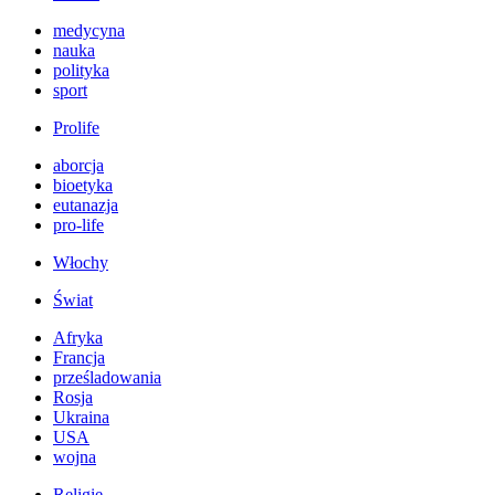
medycyna
nauka
polityka
sport
Prolife
aborcja
bioetyka
eutanazja
pro-life
Włochy
Świat
Afryka
Francja
prześladowania
Rosja
Ukraina
USA
wojna
Religie