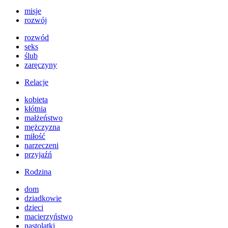
misje
rozwój
rozwód
seks
ślub
zaręczyny
Relacje
kobieta
kłótnia
małżeństwo
mężczyzna
miłość
narzeczeni
przyjaźń
Rodzina
dom
dziadkowie
dzieci
macierzyństwo
nastolatki