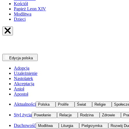
Kościół
Papież Leon XIV
Modlitwa
Dzieci
Edycja
polska
Adopcja
Uzależnienie
Nastolatek
Akceptacja
Anioł
Apostoł
Aktualności
Polska
Prolife
Świat
Religie
Społecz
Styl życia
Powołanie
Relacje
Rodzina
Zdrowie
Pr
Duchowość
Modlitwa
Liturgia
Pielgrzymka
Rozwój Du