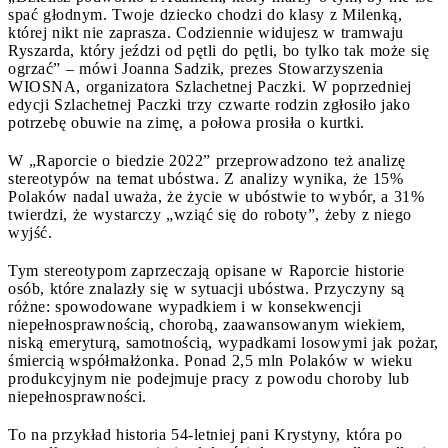
spać głodnym. Twoje dziecko chodzi do klasy z Milenką,
której nikt nie zaprasza. Codziennie widujesz w tramwaju
Ryszarda, który jeździ od pętli do pętli, bo tylko tak może się
ogrzać” – mówi Joanna Sadzik, prezes Stowarzyszenia
WIOSNA, organizatora Szlachetnej Paczki. W poprzedniej
edycji Szlachetnej Paczki trzy czwarte rodzin zgłosiło jako
potrzebę obuwie na zimę, a połowa prosiła o kurtki.
W „Raporcie o biedzie 2022” przeprowadzono też analizę
stereotypów na temat ubóstwa. Z analizy wynika, że 15%
Polaków nadal uważa, że życie w ubóstwie to wybór, a 31%
twierdzi, że wystarczy „wziąć się do roboty”, żeby z niego
wyjść.
Tym stereotypom zaprzeczają opisane w Raporcie historie
osób, które znalazły się w sytuacji ubóstwa. Przyczyny są
różne: spowodowane wypadkiem i w konsekwencji
niepełnosprawnością, chorobą, zaawansowanym wiekiem,
niską emeryturą, samotnością, wypadkami losowymi jak pożar,
śmiercią współmałżonka. Ponad 2,5 mln Polaków w wieku
produkcyjnym nie podejmuje pracy z powodu choroby lub
niepełnosprawności.
To na przykład historia 54-letniej pani Krystyny, która po