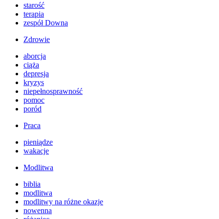
starość
terapia
zespół Downa
Zdrowie
aborcja
ciąża
depresja
kryzys
niepełnosprawność
pomoc
poród
Praca
pieniądze
wakacje
Modlitwa
biblia
modlitwa
modlitwy na różne okazje
nowenna