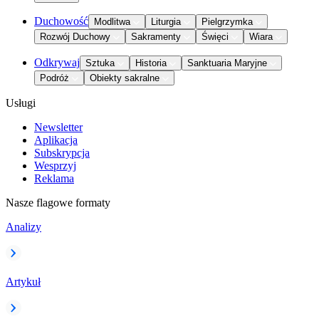
Duchowość
Modlitwa
Liturgia
Pielgrzymka
Rozwój Duchowy
Sakramenty
Święci
Wiara
Odkrywaj
Sztuka
Historia
Sanktuaria Maryjne
Podróż
Obiekty sakralne
Usługi
Newsletter
Aplikacja
Subskrypcja
Wesprzyj
Reklama
Nasze flagowe formaty
Analizy
Artykuł