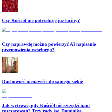
Czy Kościół nie potrzebuje już łaciny?
Czy naprawdę można powierzyć AI napisanie
przemówienia weselnego?
Duchowość nienawiści do samego siebie
Jak wytrwać, gdy Kościół nie szczędzi nam
rozczarowań? Trzy rady św. Dominika