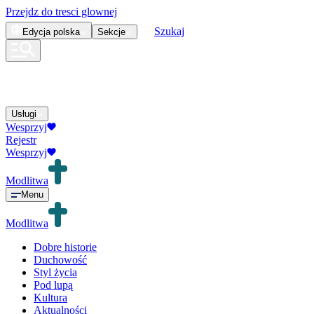
Przejdz do tresci glownej
Szukaj
Edycja
polska
Sekcje
Usługi
Wesprzyj
Rejestr
Wesprzyj
Modlitwa
Menu
Modlitwa
Dobre historie
Duchowość
Styl życia
Pod lupą
Kultura
Aktualności