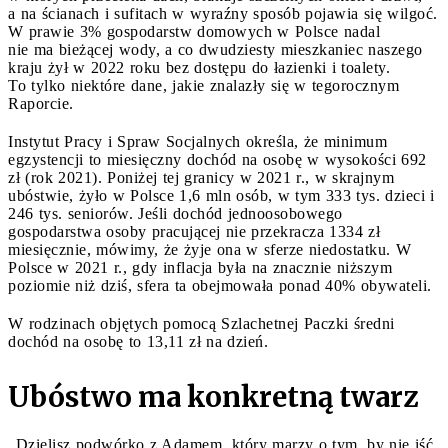
a na ścianach i sufitach w wyraźny sposób pojawia się wilgoć.
W prawie 3% gospodarstw domowych w Polsce nadal
nie ma bieżącej wody, a co dwudziesty mieszkaniec naszego
kraju żył w 2022 roku bez dostępu do łazienki i toalety.
To tylko niektóre dane, jakie znalazły się w tegorocznym
Raporcie.
Instytut Pracy i Spraw Socjalnych określa, że minimum
egzystencji to miesięczny dochód na osobę w wysokości 692
zł (rok 2021). Poniżej tej granicy w 2021 r., w skrajnym
ubóstwie, żyło w Polsce 1,6 mln osób, w tym 333 tys. dzieci i
246 tys. seniorów. Jeśli dochód jednoosobowego
gospodarstwa osoby pracującej nie przekracza 1334 zł
miesięcznie, mówimy, że żyje ona w sferze niedostatku. W
Polsce w 2021 r., gdy inflacja była na znacznie niższym
poziomie niż dziś, sfera ta obejmowała ponad 40% obywateli.
W rodzinach objętych pomocą Szlachetnej Paczki średni
dochód na osobę to 13,11 zł na dzień.
Ubóstwo ma konkretną twarz
„Dzielisz podwórko z Adamem, który marzy o tym, by nie iść