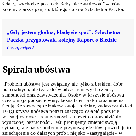
ściany, wychodzę po chleb, żeby nie zwariować” – mówi
kolejny starszy pan, do którego dotarła Szlachetna Paczka.
„Gdy jestem głodna, kładę się spać”. Szlachetna
Paczka przygotowała kolejny Raport o Biedzie
Czytaj artykuł
Spirala ubóstwa
„Problem ubóstwa jest związany nie tylko z brakiem dóbr
materialnych, ale też z doświadczeniem wykluczenia,
samotności oraz zawstydzenia. Osoby w kryzysie ubóstwa
często mają poczucie winy, beznadziei, braku zrozumienia.
Czują, że zawodzą członków swojej rodziny, zwłaszcza dzieci.
Długi kryzys ubóstwa potrafi znacząco osłabić poczucie
własnej wartości i skuteczności, a nawet doprowadzić do
wyuczonej bezradności. Jeśli próbujemy zmienić swoją
sytuację, ale nasze próby nie przynoszą efektów, powoduje to
zniechęcenie do dalszych prób i niejako «zastygnięcie» w