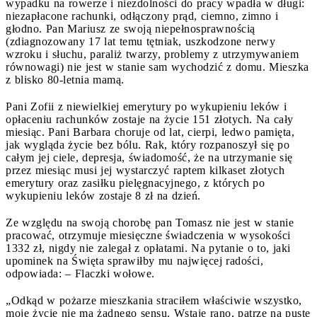
wypadku na rowerze i niezdolności do pracy wpadła w długi:
niezapłacone rachunki, odłączony prąd, ciemno, zimno i
głodno. Pan Mariusz ze swoją niepełnosprawnością
(zdiagnozowany 17 lat temu tętniak, uszkodzone nerwy
wzroku i słuchu, paraliż twarzy, problemy z utrzymywaniem
równowagi) nie jest w stanie sam wychodzić z domu. Mieszka
z blisko 80-letnia mamą.
Pani Zofii z niewielkiej emerytury po wykupieniu leków i
opłaceniu rachunków zostaje na życie 151 złotych. Na cały
miesiąc. Pani Barbara choruje od lat, cierpi, ledwo pamięta,
jak wygląda życie bez bólu. Rak, który rozpanoszył się po
całym jej ciele, depresja, świadomość, że na utrzymanie się
przez miesiąc musi jej wystarczyć raptem kilkaset złotych
emerytury oraz zasiłku pielęgnacyjnego, z których po
wykupieniu leków zostaje 8 zł na dzień.
Ze względu na swoją chorobę pan Tomasz nie jest w stanie
pracować, otrzymuje miesięczne świadczenia w wysokości
1332 zł, nigdy nie zalegał z opłatami. Na pytanie o to, jaki
upominek na Święta sprawiłby mu najwięcej radości,
odpowiada: – Flaczki wołowe.
„Odkąd w pożarze mieszkania straciłem właściwie wszystko,
moje życie nie ma żadnego sensu. Wstaję rano, patrzę na puste