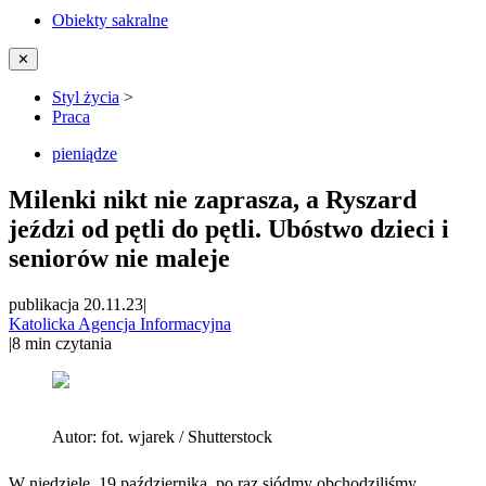
Obiekty sakralne
✕
Styl życia
>
Praca
pieniądze
Milenki nikt nie zaprasza, a Ryszard
jeździ od pętli do pętli. Ubóstwo dzieci i
seniorów nie maleje
publikacja 20.11.23
|
Katolicka Agencja Informacyjna
|
8
min czytania
Autor:
fot. wjarek / Shutterstock
W niedzielę, 19 października, po raz siódmy obchodziliśmy