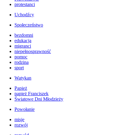
protestanci
Uchodźcy
Społeczeństwo
bezdomni
edukacja
migranci
niepełnosprawność
pomoc
rodzina
sport
Watykan
Papież
papież Franciszek
Światowe Dni Młodzieży
Powołanie
misje
rozwój