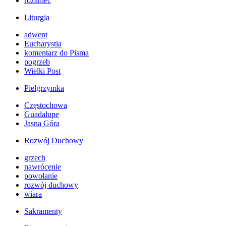
różaniec
Liturgia
adwent
Eucharystia
komentarz do Pisma
pogrzeb
Wielki Post
Pielgrzymka
Częstochowa
Guadalupe
Jasna Góra
Rozwój Duchowy
grzech
nawrócenie
powołanie
rozwój duchowy
wiara
Sakramenty