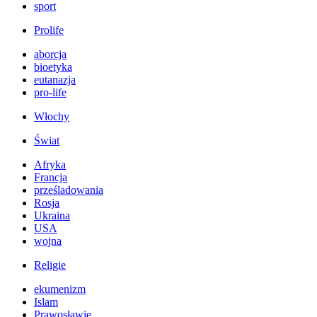
sport
Prolife
aborcja
bioetyka
eutanazja
pro-life
Włochy
Świat
Afryka
Francja
prześladowania
Rosja
Ukraina
USA
wojna
Religie
ekumenizm
Islam
Prawosławie