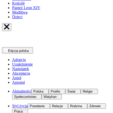
Kościół
Papież Leon XIV
Modlitwa
Dzieci
Edycja
polska
Adopcja
Uzależnienie
Nastolatek
Akceptacja
Anioł
Apostoł
Aktualności
Polska
Prolife
Świat
Religie
Społeczeństwo
Watykan
Styl życia
Powołanie
Relacje
Rodzina
Zdrowie
Praca