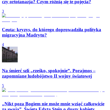
czy ortotanazja? Czym różnią się te pojęcia?
3
Ceuta: kryzys, do którego doprowadziła polityka
migracyjna Madrytu?
4
Na śmierć szli „rześko, spokojnie”. Porajmos –
zapomniane ludobójstwo II wojny światowej
5
„Nikt poza Bogiem nie może mnie wziąć całkowicie
za swoją”. Święta Edyta Stein o duszy kobiety