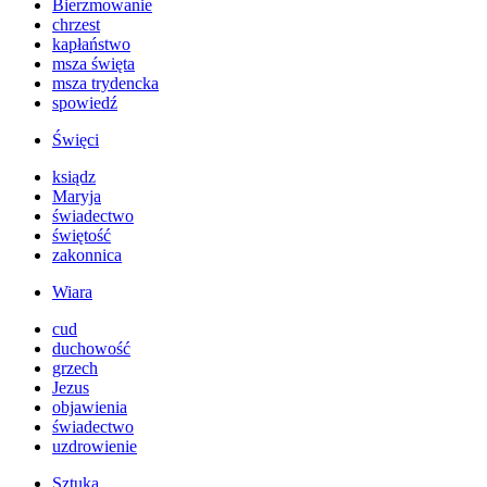
Bierzmowanie
chrzest
kapłaństwo
msza święta
msza trydencka
spowiedź
Święci
ksiądz
Maryja
świadectwo
świętość
zakonnica
Wiara
cud
duchowość
grzech
Jezus
objawienia
świadectwo
uzdrowienie
Sztuka