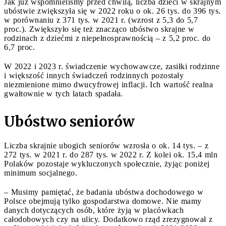
Jak już wspomnieliśmy przed chwilą, liczba dzieci w skrajnym
ubóstwie zwiększyła się w 2022 roku o ok. 26 tys. do 396 tys.
w porównaniu z 371 tys. w 2021 r. (wzrost z 5,3 do 5,7
proc.). Zwiększyło się też znacząco ubóstwo skrajne w
rodzinach z dziećmi z niepełnosprawnością – z 5,2 proc. do
6,7 proc.
W 2022 i 2023 r. świadczenie wychowawcze, zasiłki rodzinne
i większość innych świadczeń rodzinnych pozostały
niezmienione mimo dwucyfrowej inflacji. Ich wartość realna
gwałtownie w tych latach spadała.
Ubóstwo seniorów
Liczba skrajnie ubogich seniorów wzrosła o ok. 14 tys. – z
272 tys. w 2021 r. do 287 tys. w 2022 r. Z kolei ok. 15,4 mln
Polaków pozostaje wykluczonych społecznie, żyjąc poniżej
minimum socjalnego.
– Musimy pamiętać, że badania ubóstwa dochodowego w
Polsce obejmują tylko gospodarstwa domowe. Nie mamy
danych dotyczących osób, które żyją w placówkach
całodobowych czy na ulicy. Dodatkowo rząd zrezygnował z