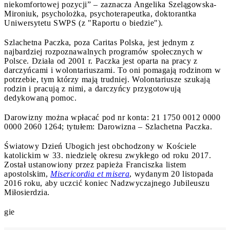
niekomfortowej pozycji” – zaznacza Angelika Szelągowska-
Mironiuk, psycholożka, psychoterapeutka, doktorantka
Uniwersytetu SWPS (z "Raportu o biedzie").
Szlachetna Paczka, poza Caritas Polska, jest jednym z
najbardziej rozpoznawalnych programów społecznych w
Polsce. Działa od 2001 r. Paczka jest oparta na pracy z
darczyńcami i wolontariuszami. To oni pomagają rodzinom w
potrzebie, tym którzy mają trudniej. Wolontariusze szukają
rodzin i pracują z nimi, a darczyńcy przygotowują
dedykowaną pomoc.
Darowizny można wpłacać pod nr konta: 21 1750 0012 0000
0000 2060 1264; tytułem: Darowizna – Szlachetna Paczka.
Światowy Dzień Ubogich jest obchodzony w Kościele
katolickim w 33. niedzielę okresu zwykłego od roku 2017.
Został ustanowiony przez papieża Franciszka listem
apostolskim,
Misericordia et misera
, wydanym 20 listopada
2016 roku, aby uczcić koniec Nadzwyczajnego Jubileuszu
Miłosierdzia.
gie