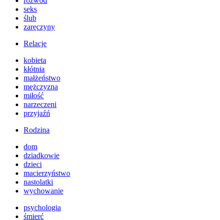
rozwód
seks
ślub
zaręczyny
Relacje
kobieta
kłótnia
małżeństwo
mężczyzna
miłość
narzeczeni
przyjaźń
Rodzina
dom
dziadkowie
dzieci
macierzyństwo
nastolatki
wychowanie
psychologia
śmierć