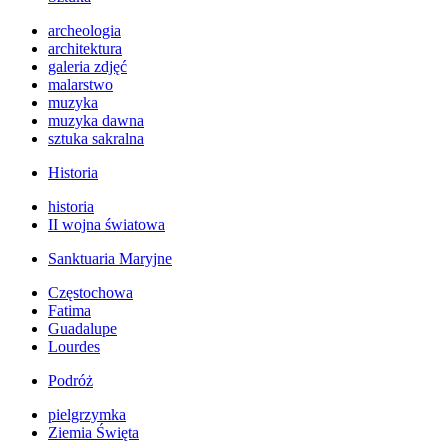
archeologia
architektura
galeria zdjęć
malarstwo
muzyka
muzyka dawna
sztuka sakralna
Historia
historia
II wojna światowa
Sanktuaria Maryjne
Częstochowa
Fatima
Guadalupe
Lourdes
Podróż
pielgrzymka
Ziemia Święta