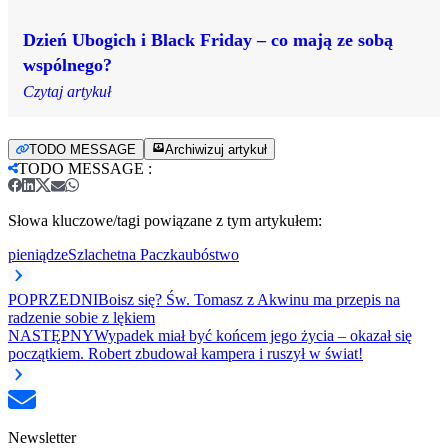
Dzień Ubogich i Black Friday – co mają ze sobą
wspólnego?
Czytaj artykuł
TODO MESSAGE
Archiwizuj artykuł
TODO MESSAGE
:
Słowa kluczowe/tagi powiązane z tym artykułem:
pieniądze
Szlachetna Paczka
ubóstwo
POPRZEDNI
Boisz się? Św. Tomasz z Akwinu ma przepis na
radzenie sobie z lękiem
NASTĘPNY
Wypadek miał być końcem jego życia – okazał się
początkiem. Robert zbudował kampera i ruszył w świat!
Newsletter