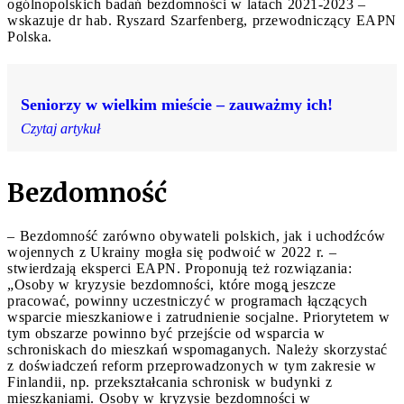
ogólnopolskich badań bezdomności w latach 2021-2023 –
wskazuje dr hab. Ryszard Szarfenberg, przewodniczący EAPN
Polska.
Seniorzy w wielkim mieście – zauważmy ich!
Czytaj artykuł
Bezdomność
– Bezdomność zarówno obywateli polskich, jak i uchodźców
wojennych z Ukrainy mogła się podwoić w 2022 r. –
stwierdzają eksperci EAPN. Proponują też rozwiązania:
„Osoby w kryzysie bezdomności, które mogą̨ jeszcze
pracować, powinny uczestniczyć w programach łączących
wsparcie mieszkaniowe i zatrudnienie socjalne. Priorytetem w
tym obszarze powinno być przejście od wsparcia w
schroniskach do mieszkań wspomaganych. Należy skorzystać
z doświadczeń reform przeprowadzonych w tym zakresie w
Finlandii, np. przekształcania schronisk w budynki z
mieszkaniami. Osoby w kryzysie bezdomności w