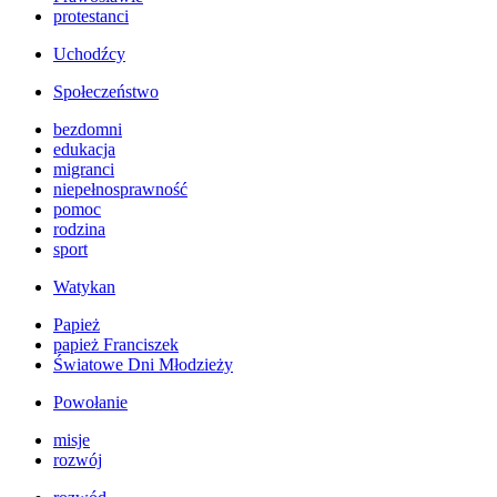
protestanci
Uchodźcy
Społeczeństwo
bezdomni
edukacja
migranci
niepełnosprawność
pomoc
rodzina
sport
Watykan
Papież
papież Franciszek
Światowe Dni Młodzieży
Powołanie
misje
rozwój