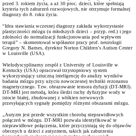
przed 3. rokiem życia, a aż 30 proc. dzieci, które spełniają
kryteria tych zaburzeń rozwojowych, nie otrzymuje formalnej
diagnozy do 8. roku życia.
“Idea stawiania wczesnej diagnozy zakłada wykorzystanie
plastyczności mózgu (u młodszych dzieci – przyp. red.) i jego
zdolności do normalizacji funkcjonowania pod wpływem
terapii” – skomentował współautor pracy prof. neurologii
Gregory N. Barnes, dyrektor Norton Children’s Autism Center
w Louisville (USA).
Wielodyscyplinarny zespół z University of Louisville w
Kentucky (USA) opracował trzystopniowy system
wykorzystujący sztuczną inteligencję do analizy wyników
badania mózgu przy użyciu nowoczesnej techniki rezonansu
magnetycznego. Tzw. obrazowanie tensora dyfuzji (DT-MRI).
DT-MRI jest metodą, która śledzi ruchy dyfuzyjne wody w
istocie białej, zbudowanej z włókien nerwowych
przesyłających sygnały pomiędzy różnymi obszarami mózgu.
„Autyzm jest przede wszystkim chorobą nieprawidłowych
połączeń w mózgu. DT-MRI pozwala identyfikować te
nieprawidłowe połączenia, które przyczyniają się do objawów
obecnych u dzieci z autyzmem, takich jak zaburzenia