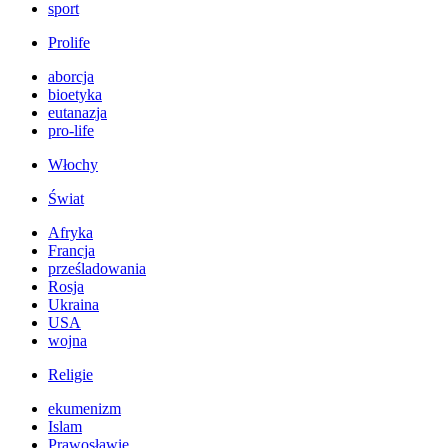
sport
Prolife
aborcja
bioetyka
eutanazja
pro-life
Włochy
Świat
Afryka
Francja
prześladowania
Rosja
Ukraina
USA
wojna
Religie
ekumenizm
Islam
Prawosławie