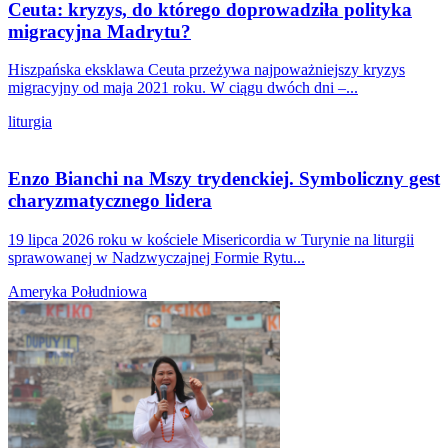
Ceuta: kryzys, do którego doprowadziła polityka
migracyjna Madrytu?
Hiszpańska eksklawa Ceuta przeżywa najpoważniejszy kryzys
migracyjny od maja 2021 roku. W ciągu dwóch dni –...
liturgia
Enzo Bianchi na Mszy trydenckiej. Symboliczny gest
charyzmatycznego lidera
19 lipca 2026 roku w kościele Misericordia w Turynie na liturgii
sprawowanej w Nadzwyczajnej Formie Rytu...
Ameryka Południowa