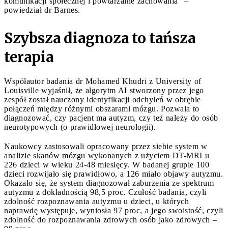
komunikacji społecznej i powtarzalne zachowania” –
powiedział dr Barnes.
Szybsza diagnoza to tańsza
terapia
Współautor badania dr Mohamed Khudri z University of
Louisville wyjaśnił, że algorytm AI stworzony przez jego
zespół został nauczony identyfikacji odchyleń w obrębie
połączeń między różnymi obszarami mózgu. Pozwala to
diagnozować, czy pacjent ma autyzm, czy też należy do osób
neurotypowych (o prawidłowej neurologii).
Naukowcy zastosowali opracowany przez siebie system w
analizie skanów mózgu wykonanych z użyciem DT-MRI u
226 dzieci w wieku 24-48 miesięcy. W badanej grupie 100
dzieci rozwijało się prawidłowo, a 126 miało objawy autyzmu.
Okazało się, że system diagnozował zaburzenia ze spektrum
autyzmu z dokładnością 98,5 proc. Czułość badania, czyli
zdolność rozpoznawania autyzmu u dzieci, u których
naprawdę występuje, wyniosła 97 proc, a jego swoistość, czyli
zdolność do rozpoznawania zdrowych osób jako zdrowych –