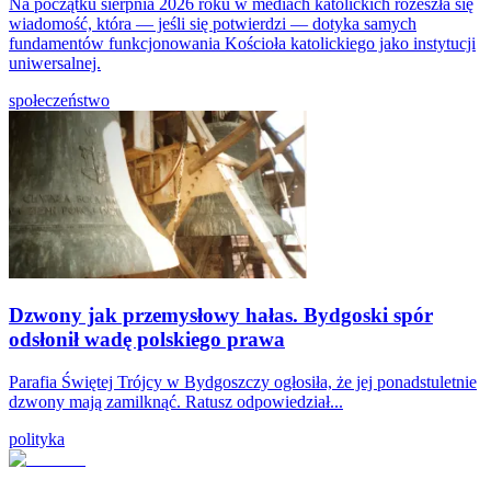
Na początku sierpnia 2026 roku w mediach katolickich rozeszła się
wiadomość, która — jeśli się potwierdzi — dotyka samych
fundamentów funkcjonowania Kościoła katolickiego jako instytucji
uniwersalnej.
społeczeństwo
Dzwony jak przemysłowy hałas. Bydgoski spór
odsłonił wadę polskiego prawa
Parafia Świętej Trójcy w Bydgoszczy ogłosiła, że jej ponadstuletnie
dzwony mają zamilknąć. Ratusz odpowiedział...
polityka