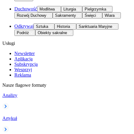
Duchowość
Modlitwa
Liturgia
Pielgrzymka
Rozwój Duchowy
Sakramenty
Święci
Wiara
Odkrywaj
Sztuka
Historia
Sanktuaria Maryjne
Podróż
Obiekty sakralne
Usługi
Newsletter
Aplikacja
Subskrypcja
Wesprzyj
Reklama
Nasze flagowe formaty
Analizy
Artykuł