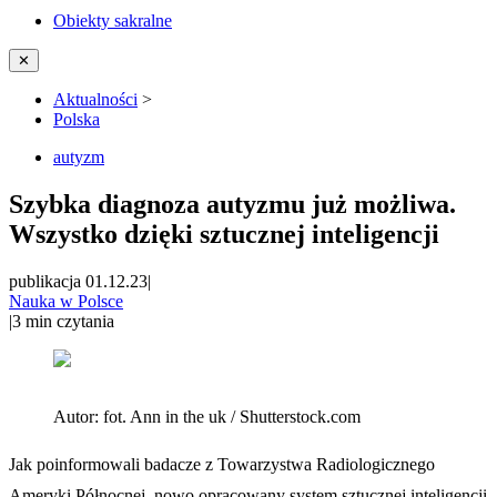
Obiekty sakralne
✕
Aktualności
>
Polska
autyzm
Szybka diagnoza autyzmu już możliwa.
Wszystko dzięki sztucznej inteligencji
publikacja 01.12.23
|
Nauka w Polsce
|
3
min czytania
Autor:
fot. Ann in the uk / Shutterstock.com
Jak poinformowali badacze z Towarzystwa Radiologicznego
Ameryki Północnej, nowo opracowany system sztucznej inteligencji