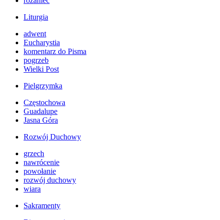
różaniec
Liturgia
adwent
Eucharystia
komentarz do Pisma
pogrzeb
Wielki Post
Pielgrzymka
Częstochowa
Guadalupe
Jasna Góra
Rozwój Duchowy
grzech
nawrócenie
powołanie
rozwój duchowy
wiara
Sakramenty