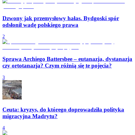
Dzwony jak przemysłowy hałas. Bydgoski spór
odsłonił wadę polskiego prawa
2
Sprawa Archiego Battersbee – eutanazja, dystanazja
czy ortotanazja? Czym różnią się te pojęcia?
3
Ceuta: kryzys, do którego doprowadziła polityka
migracyjna Madrytu?
4