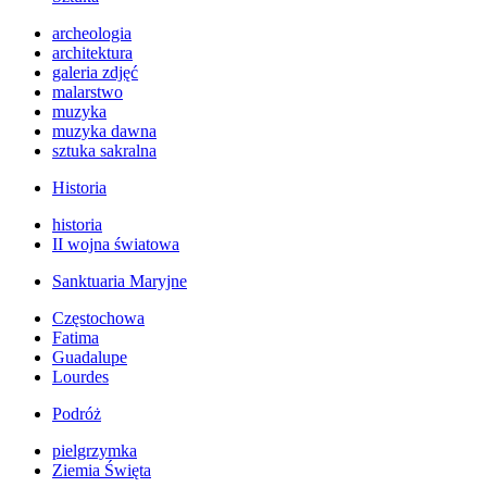
archeologia
architektura
galeria zdjęć
malarstwo
muzyka
muzyka dawna
sztuka sakralna
Historia
historia
II wojna światowa
Sanktuaria Maryjne
Częstochowa
Fatima
Guadalupe
Lourdes
Podróż
pielgrzymka
Ziemia Święta