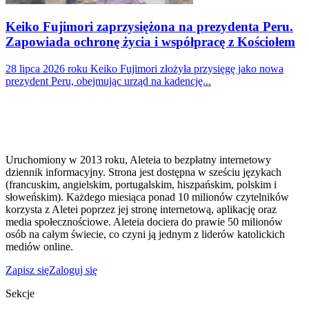
Keiko Fujimori zaprzysiężona na prezydenta Peru.
Zapowiada ochronę życia i współpracę z Kościołem
28 lipca 2026 roku Keiko Fujimori złożyła przysięgę jako nowa
prezydent Peru, obejmując urząd na kadencję...
Uruchomiony w 2013 roku, Aleteia to bezpłatny internetowy
dziennik informacyjny. Strona jest dostępna w sześciu językach
(francuskim, angielskim, portugalskim, hiszpańskim, polskim i
słoweńskim). Każdego miesiąca ponad 10 milionów czytelników
korzysta z Aletei poprzez jej stronę internetową, aplikację oraz
media społecznościowe. Aleteia dociera do prawie 50 milionów
osób na całym świecie, co czyni ją jednym z liderów katolickich
mediów online.
Zapisz się
Zaloguj się
Sekcje