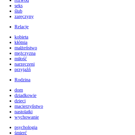
rozwód
seks
ślub
zaręczyny
Relacje
kobieta
kłótnia
małżeństwo
mężczyzna
miłość
narzeczeni
przyjaźń
Rodzina
dom
dziadkowie
dzieci
macierzyństwo
nastolatki
wychowanie
psychologia
śmierć