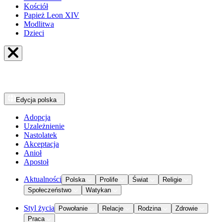
Kościół
Papież Leon XIV
Modlitwa
Dzieci
Edycja
polska
Adopcja
Uzależnienie
Nastolatek
Akceptacja
Anioł
Apostoł
Aktualności
Polska
Prolife
Świat
Religie
Społeczeństwo
Watykan
Styl życia
Powołanie
Relacje
Rodzina
Zdrowie
Praca