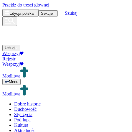
Przejdz do tresci glownej
Szukaj
Edycja
polska
Sekcje
Usługi
Wesprzyj
Rejestr
Wesprzyj
Modlitwa
Menu
Modlitwa
Dobre historie
Duchowość
Styl życia
Pod lupą
Kultura
Aktualności