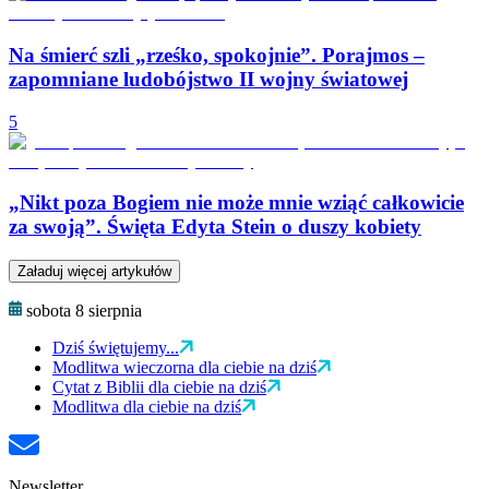
Na śmierć szli „rześko, spokojnie”. Porajmos –
zapomniane ludobójstwo II wojny światowej
5
„Nikt poza Bogiem nie może mnie wziąć całkowicie
za swoją”. Święta Edyta Stein o duszy kobiety
Załaduj więcej artykułów
sobota 8 sierpnia
Dziś świętujemy...
Modlitwa wieczorna dla ciebie na dziś
Cytat z Biblii dla ciebie na dziś
Modlitwa dla ciebie na dziś
Newsletter