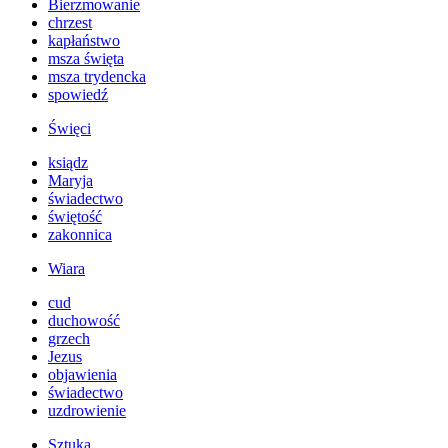
Bierzmowanie
chrzest
kapłaństwo
msza święta
msza trydencka
spowiedź
Święci
ksiądz
Maryja
świadectwo
świętość
zakonnica
Wiara
cud
duchowość
grzech
Jezus
objawienia
świadectwo
uzdrowienie
Sztuka