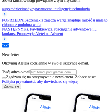
Słowa kluczowe/tagi powiązane z tym artykułem:
autyzm
dzieci
medycyna
sztuczna inteligencja
technologia
POPRZEDNI
Szczeniak z zajęczą wargą znajduje miłość u małego
chłopca z podobną wadą
NASTĘPNY
Ks. Pawlukiewicz, rozciąganie adwentowe i…
konkurs. Propozycje Aletei na Adwent
Newsletter
Otrzymuj Aleteia codziennie w swojej skrzynce e-mail.
Twój adres e-mail
Zgadzam się na otrzymywanie newslettera. Zobacz naszą
Polityka prywatności, aby dowiedzieć się więcej.
Zapisz się