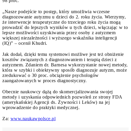
98 proc.
„Nasze podejście to postęp, który umożliwia wczesne
diagnozowanie autyzmu u dzieci do 2. roku życia. Wierzymy,
że interwencje terapeutyczne do trzeciego roku życia mogą
prowadzić do lepszych wyników u tych dzieci, włączając w to
lepsze możliwości uzyskiwania przez osoby z autyzmem
większej niezależności i wyższego wskaźnika inteligencji
(IQ)” – ocenił Khudri.
Jak dodał, dzięki temu systemowi możliwe jest też obniżenie
kosztów związanych z diagnozowaniem i terapią dzieci z
autyzmem. Zdaniem dr. Barnesa wykorzystanie nowej metody,
która w szybki i obiektywny sposób diagnozuje autyzm, może
zredukować o 30 proc. obciążenie psychologów
zaangażowanych w proces diagnostyczny.
Obecnie naukowcy dążą do skomercjalizowania swojej
metody i uzyskania odpowiednich pozwoleń ze strony FDA
(amerykańskiej Agencji ds. Żywności i Leków) na jej
wprowadzenie do praktyki medycznej.
Za:
www.naukawpolsce.pl