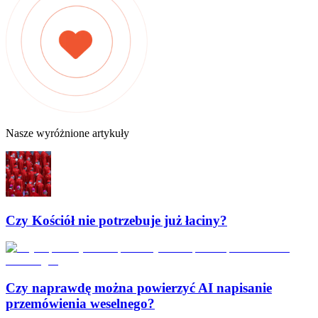
Nasze wyróżnione artykuły
Czy Kościół nie potrzebuje już łaciny?
Czy naprawdę można powierzyć AI napisanie
przemówienia weselnego?