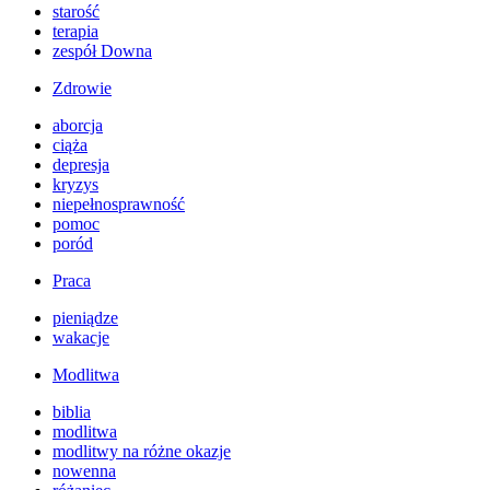
starość
terapia
zespół Downa
Zdrowie
aborcja
ciąża
depresja
kryzys
niepełnosprawność
pomoc
poród
Praca
pieniądze
wakacje
Modlitwa
biblia
modlitwa
modlitwy na różne okazje
nowenna