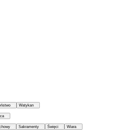
eństwo
Watykan
aca
chowy
Sakramenty
Święci
Wiara