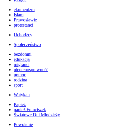
ekumenizm
Islam
Prawosławie
protestanci
Uchodźcy
Społeczeństwo
bezdomni
edukacja
migranci
niepełnosprawność
pomoc
rodzina
sport
Watykan
Papież
papież Franciszek
Światowe Dni Młodzieży
Powołanie