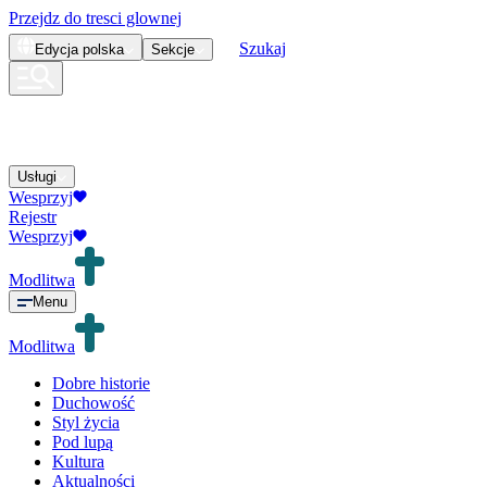
Przejdz do tresci glownej
Szukaj
Edycja
polska
Sekcje
Usługi
Wesprzyj
Rejestr
Wesprzyj
Modlitwa
Menu
Modlitwa
Dobre historie
Duchowość
Styl życia
Pod lupą
Kultura
Aktualności