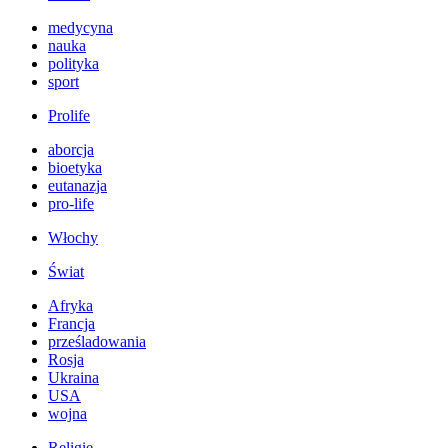
medycyna
nauka
polityka
sport
Prolife
aborcja
bioetyka
eutanazja
pro-life
Włochy
Świat
Afryka
Francja
prześladowania
Rosja
Ukraina
USA
wojna
Religie