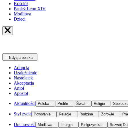
Kościół
Papież Leon XIV
Modlitwa
Dzieci
Edycja
polska
Adopcja
Uzależnienie
Nastolatek
Akceptacja
Anioł
Apostoł
Aktualności
Polska
Prolife
Świat
Religie
Społecz
Styl życia
Powołanie
Relacje
Rodzina
Zdrowie
Pr
Duchowość
Modlitwa
Liturgia
Pielgrzymka
Rozwój Du