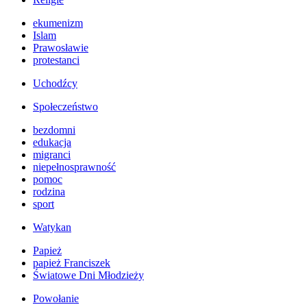
ekumenizm
Islam
Prawosławie
protestanci
Uchodźcy
Społeczeństwo
bezdomni
edukacja
migranci
niepełnosprawność
pomoc
rodzina
sport
Watykan
Papież
papież Franciszek
Światowe Dni Młodzieży
Powołanie