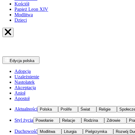
Kościół
Papież Leon XIV
Modlitwa
Dzieci
Edycja
polska
Adopcja
Uzależnienie
Nastolatek
Akceptacja
Anioł
Apostoł
Aktualności
Polska
Prolife
Świat
Religie
Społecz
Styl życia
Powołanie
Relacje
Rodzina
Zdrowie
Pr
Duchowość
Modlitwa
Liturgia
Pielgrzymka
Rozwój Du