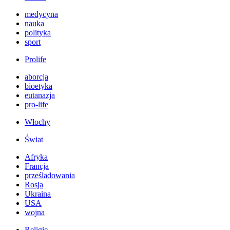
medycyna
nauka
polityka
sport
Prolife
aborcja
bioetyka
eutanazja
pro-life
Włochy
Świat
Afryka
Francja
prześladowania
Rosja
Ukraina
USA
wojna
Religie