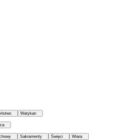
eństwo
Watykan
aca
chowy
Sakramenty
Święci
Wiara