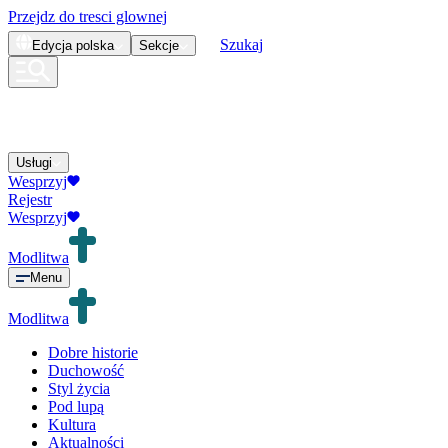
Przejdz do tresci glownej
Szukaj
Edycja
polska
Sekcje
Usługi
Wesprzyj
Rejestr
Wesprzyj
Modlitwa
Menu
Modlitwa
Dobre historie
Duchowość
Styl życia
Pod lupą
Kultura
Aktualności