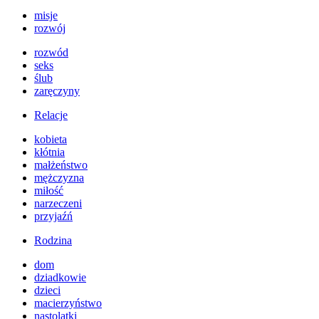
misje
rozwój
rozwód
seks
ślub
zaręczyny
Relacje
kobieta
kłótnia
małżeństwo
mężczyzna
miłość
narzeczeni
przyjaźń
Rodzina
dom
dziadkowie
dzieci
macierzyństwo
nastolatki