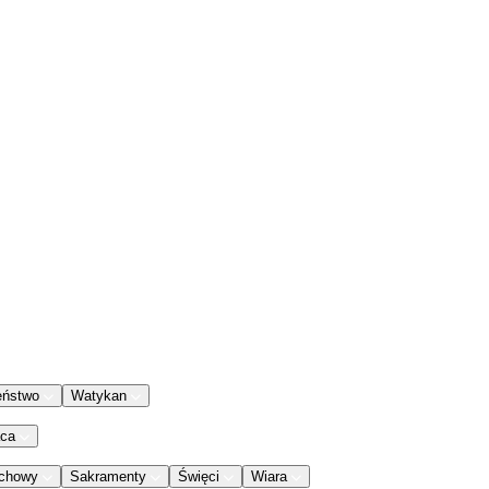
eństwo
Watykan
aca
chowy
Sakramenty
Święci
Wiara