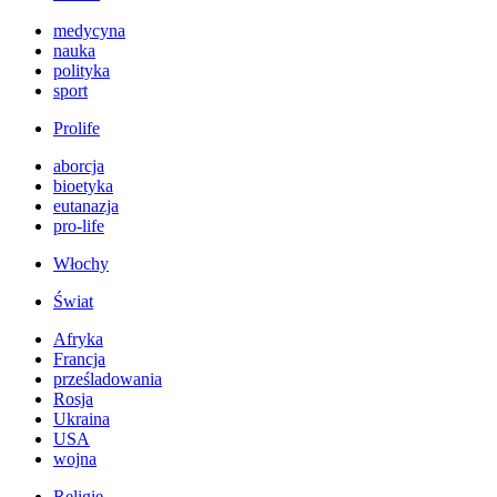
medycyna
nauka
polityka
sport
Prolife
aborcja
bioetyka
eutanazja
pro-life
Włochy
Świat
Afryka
Francja
prześladowania
Rosja
Ukraina
USA
wojna
Religie