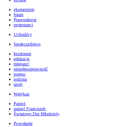
ekumenizm
Islam
Prawosławie
protestanci
Uchodźcy
Społeczeństwo
bezdomni
edukacja
migranci
niepełnosprawność
pomoc
rodzina
sport
Watykan
Papież
papież Franciszek
Światowe Dni Młodzieży
Powołanie