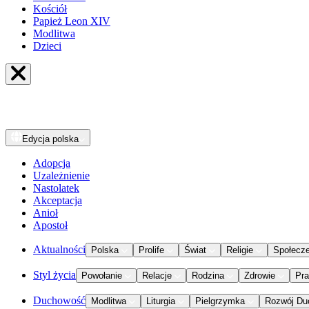
Kościół
Papież Leon XIV
Modlitwa
Dzieci
Edycja
polska
Adopcja
Uzależnienie
Nastolatek
Akceptacja
Anioł
Apostoł
Aktualności
Polska
Prolife
Świat
Religie
Społecz
Styl życia
Powołanie
Relacje
Rodzina
Zdrowie
Pr
Duchowość
Modlitwa
Liturgia
Pielgrzymka
Rozwój Du