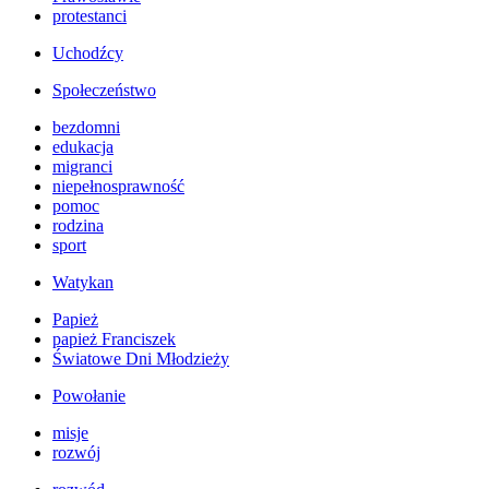
protestanci
Uchodźcy
Społeczeństwo
bezdomni
edukacja
migranci
niepełnosprawność
pomoc
rodzina
sport
Watykan
Papież
papież Franciszek
Światowe Dni Młodzieży
Powołanie
misje
rozwój