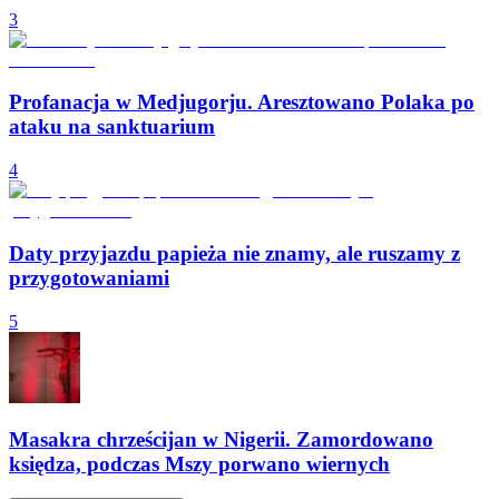
3
Profanacja w Medjugorju. Aresztowano Polaka po
ataku na sanktuarium
4
Daty przyjazdu papieża nie znamy, ale ruszamy z
przygotowaniami
5
Masakra chrześcijan w Nigerii. Zamordowano
księdza, podczas Mszy porwano wiernych