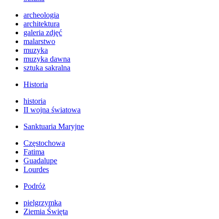
archeologia
architektura
galeria zdjęć
malarstwo
muzyka
muzyka dawna
sztuka sakralna
Historia
historia
II wojna światowa
Sanktuaria Maryjne
Częstochowa
Fatima
Guadalupe
Lourdes
Podróż
pielgrzymka
Ziemia Święta