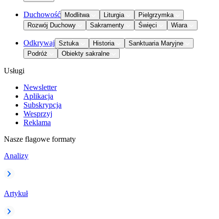
Duchowość
Modlitwa
Liturgia
Pielgrzymka
Rozwój Duchowy
Sakramenty
Święci
Wiara
Odkrywaj
Sztuka
Historia
Sanktuaria Maryjne
Podróż
Obiekty sakralne
Usługi
Newsletter
Aplikacja
Subskrypcja
Wesprzyj
Reklama
Nasze flagowe formaty
Analizy
Artykuł