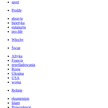
sport
Prolife
aborcja
bioetyka
eutanazja
pro-life
Włochy
Świat
Afryka
Francja
prześladowania
Rosja
Ukraina
USA
wojna
Religie
ekumenizm
Islam
Prawosławie