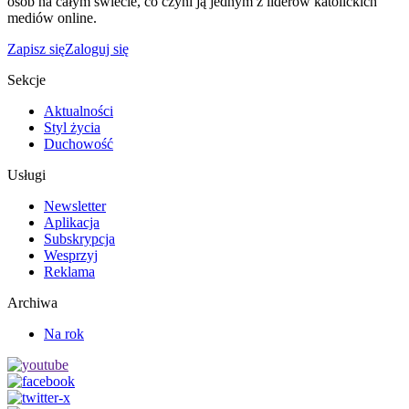
osób na całym świecie, co czyni ją jednym z liderów katolickich
mediów online.
Zapisz się
Zaloguj się
Sekcje
Aktualności
Styl życia
Duchowość
Usługi
Newsletter
Aplikacja
Subskrypcja
Wesprzyj
Reklama
Archiwa
Na rok