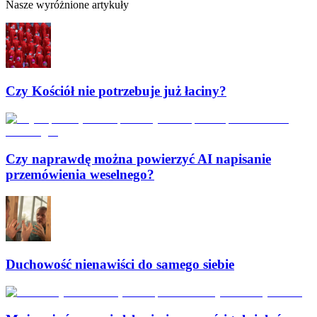
Nasze wyróżnione artykuły
Czy Kościół nie potrzebuje już łaciny?
Czy naprawdę można powierzyć AI napisanie
przemówienia weselnego?
Duchowość nienawiści do samego siebie