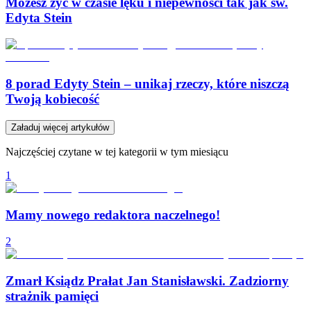
Możesz żyć w czasie lęku i niepewności tak jak św.
Edyta Stein
8 porad Edyty Stein – unikaj rzeczy, które niszczą
Twoją kobiecość
Załaduj więcej artykułów
Najczęściej czytane w tej kategorii w tym miesiącu
1
Mamy nowego redaktora naczelnego!
2
Zmarł Ksiądz Prałat Jan Stanisławski. Zadziorny
strażnik pamięci