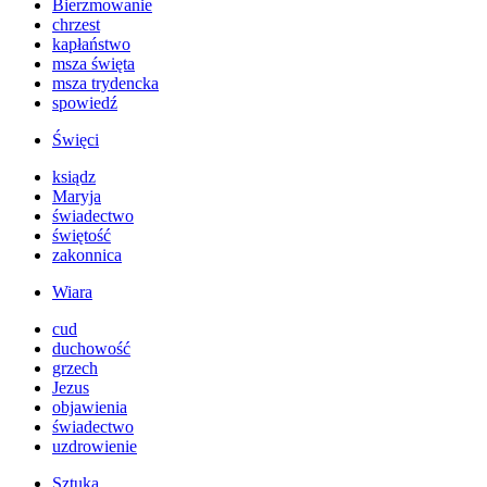
Bierzmowanie
chrzest
kapłaństwo
msza święta
msza trydencka
spowiedź
Święci
ksiądz
Maryja
świadectwo
świętość
zakonnica
Wiara
cud
duchowość
grzech
Jezus
objawienia
świadectwo
uzdrowienie
Sztuka