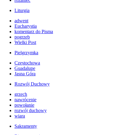
różaniec
Liturgia
adwent
Eucharystia
komentarz do Pisma
pogrzeb
Wielki Post
Pielgrzymka
Częstochowa
Guadalupe
Jasna Góra
Rozwój Duchowy
grzech
nawrócenie
powołanie
rozwój duchowy
wiara
Sakramenty