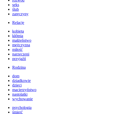
rozwód
seks
ślub
zaręczyny
Relacje
kobieta
kłótnia
małżeństwo
mężczyzna
miłość
narzeczeni
przyjaźń
Rodzina
dom
dziadkowie
dzieci
macierzyństwo
nastolatki
wychowanie
psychologia
śmierć