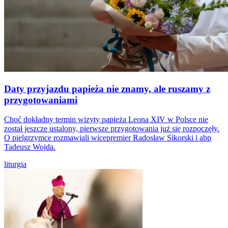
Daty przyjazdu papieża nie znamy, ale ruszamy z
przygotowaniami
Choć dokładny termin wizyty papieża Leona XIV w Polsce nie
został jeszcze ustalony, pierwsze przygotowania już się rozpoczęły.
O pielgrzymce rozmawiali wicepremier Radosław Sikorski i abp
Tadeusz Wojda.
liturgia