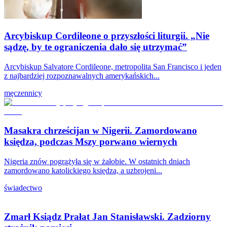
Arcybiskup Cordileone o przyszłości liturgii. „Nie
sądzę, by te ograniczenia dało się utrzymać”
Arcybiskup Salvatore Cordileone, metropolita San Francisco i jeden
z najbardziej rozpoznawalnych amerykańskich...
męczennicy
Masakra chrześcijan w Nigerii. Zamordowano
księdza, podczas Mszy porwano wiernych
Nigeria znów pogrążyła się w żałobie. W ostatnich dniach
zamordowano katolickiego księdza, a uzbrojeni...
świadectwo
Zmarł Ksiądz Prałat Jan Stanisławski. Zadziorny