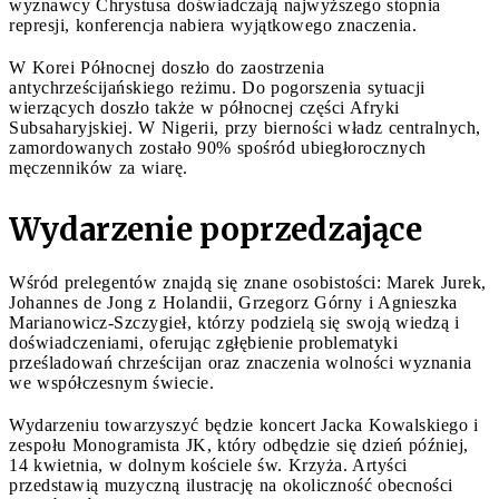
wyznawcy Chrystusa doświadczają najwyższego stopnia
represji, konferencja nabiera wyjątkowego znaczenia.
W Korei Północnej doszło do zaostrzenia
antychrześcijańskiego reżimu. Do pogorszenia sytuacji
wierzących doszło także w północnej części Afryki
Subsaharyjskiej. W Nigerii, przy bierności władz centralnych,
zamordowanych zostało 90% spośród ubiegłorocznych
męczenników za wiarę.
Wydarzenie poprzedzające
Wśród prelegentów znajdą się znane osobistości: Marek Jurek,
Johannes de Jong z Holandii, Grzegorz Górny i Agnieszka
Marianowicz-Szczygieł, którzy podzielą się swoją wiedzą i
doświadczeniami, oferując zgłębienie problematyki
prześladowań chrześcijan oraz znaczenia wolności wyznania
we współczesnym świecie.
Wydarzeniu towarzyszyć będzie koncert Jacka Kowalskiego i
zespołu Monogramista JK, który odbędzie się dzień później,
14 kwietnia, w dolnym kościele św. Krzyża. Artyści
przedstawią muzyczną ilustrację na okoliczność obecności