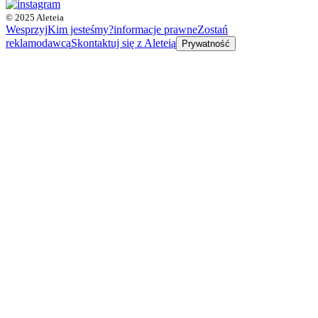
© 2025 Aleteia
Wesprzyj
Kim jesteśmy?
informacje prawne
Zostań
reklamodawcą
Skontaktuj się z Aleteią
Prywatność