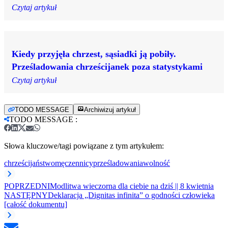
Czytaj artykuł
Kiedy przyjęła chrzest, sąsiadki ją pobiły.
Prześladowania chrześcijanek poza statystykami
Czytaj artykuł
TODO MESSAGE
Archiwizuj artykuł
TODO MESSAGE
:
Słowa kluczowe/tagi powiązane z tym artykułem:
chrześcijaństwo
męczennicy
prześladowania
wolność
POPRZEDNI
Modlitwa wieczorna dla ciebie na dziś || 8 kwietnia
NASTĘPNY
Deklaracja „Dignitas infinita” o godności człowieka
[całość dokumentu]