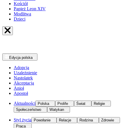
Kościół
Papież Leon XIV
Modlitwa
Dzieci
Edycja
polska
Adopcja
Uzależnienie
Nastolatek
Akceptacja
Anioł
Apostoł
Aktualności
Polska
Prolife
Świat
Religie
Społeczeństwo
Watykan
Styl życia
Powołanie
Relacje
Rodzina
Zdrowie
Praca