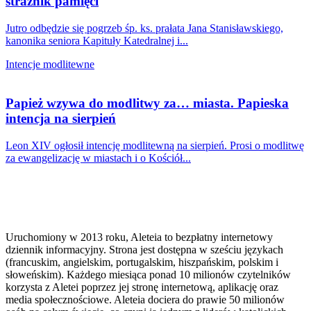
strażnik pamięci
Jutro odbędzie się pogrzeb śp. ks. prałata Jana Stanisławskiego,
kanonika seniora Kapituły Katedralnej i...
Intencje modlitewne
Papież wzywa do modlitwy za… miasta. Papieska
intencja na sierpień
Leon XIV ogłosił intencję modlitewną na sierpień. Prosi o modlitwę
za ewangelizację w miastach i o Kościół...
Uruchomiony w 2013 roku, Aleteia to bezpłatny internetowy
dziennik informacyjny. Strona jest dostępna w sześciu językach
(francuskim, angielskim, portugalskim, hiszpańskim, polskim i
słoweńskim). Każdego miesiąca ponad 10 milionów czytelników
korzysta z Aletei poprzez jej stronę internetową, aplikację oraz
media społecznościowe. Aleteia dociera do prawie 50 milionów