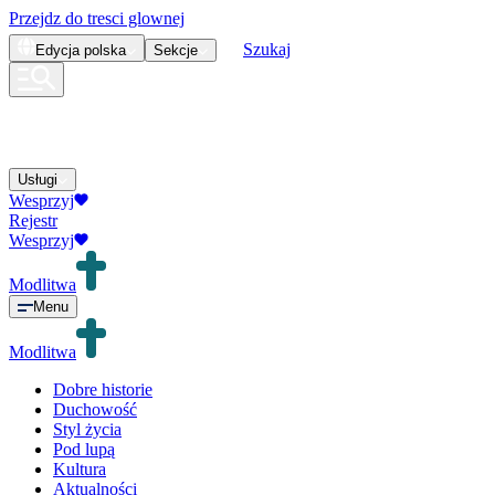
Przejdz do tresci glownej
Szukaj
Edycja
polska
Sekcje
Usługi
Wesprzyj
Rejestr
Wesprzyj
Modlitwa
Menu
Modlitwa
Dobre historie
Duchowość
Styl życia
Pod lupą
Kultura
Aktualności