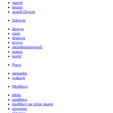
starość
terapia
zespół Downa
Zdrowie
aborcja
ciąża
depresja
kryzys
niepełnosprawność
pomoc
poród
Praca
pieniądze
wakacje
Modlitwa
biblia
modlitwa
modlitwy na różne okazje
nowenna