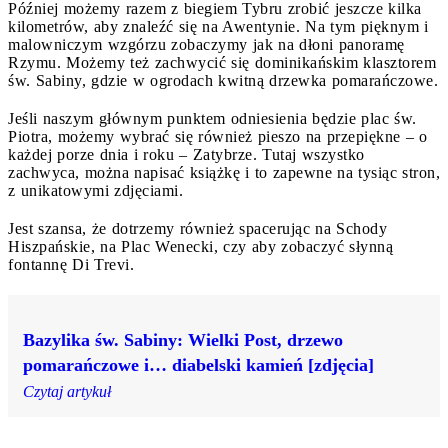
Później możemy razem z biegiem Tybru zrobić jeszcze kilka
kilometrów, aby znaleźć się na Awentynie. Na tym pięknym i
malowniczym wzgórzu zobaczymy jak na dłoni panoramę
Rzymu. Możemy też zachwycić się dominikańskim klasztorem
św. Sabiny, gdzie w ogrodach kwitną drzewka pomarańczowe.
Jeśli naszym głównym punktem odniesienia będzie plac św.
Piotra, możemy wybrać się również pieszo na przepiękne – o
każdej porze dnia i roku – Zatybrze. Tutaj wszystko
zachwyca, można napisać książkę i to zapewne na tysiąc stron,
z unikatowymi zdjęciami.
Jest szansa, że dotrzemy również spacerując na Schody
Hiszpańskie, na Plac Wenecki, czy aby zobaczyć słynną
fontannę Di Trevi.
Bazylika św. Sabiny: Wielki Post, drzewo
pomarańczowe i… diabelski kamień [zdjęcia]
Czytaj artykuł