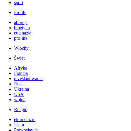
sport
Prolife
aborcja
bioetyka
eutanazja
pro-life
Włochy
Świat
Afryka
Francja
prześladowania
Rosja
Ukraina
USA
wojna
Religie
ekumenizm
Islam
Prawosławie