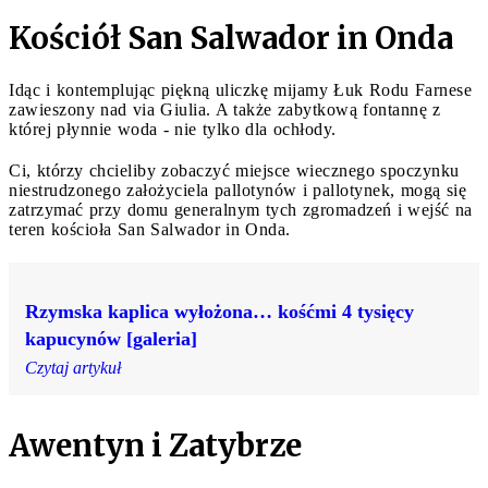
Kościół San Salwador in Onda
Idąc i kontemplując piękną uliczkę mijamy Łuk Rodu Farnese
zawieszony nad via Giulia. A także zabytkową fontannę z
której płynnie woda - nie tylko dla ochłody.
Ci, którzy chcieliby zobaczyć miejsce wiecznego spoczynku
niestrudzonego założyciela pallotynów i pallotynek, mogą się
zatrzymać przy domu generalnym tych zgromadzeń i wejść na
teren kościoła San Salwador in Onda.
Rzymska kaplica wyłożona… kośćmi 4 tysięcy
kapucynów [galeria]
Czytaj artykuł
Awentyn i Zatybrze