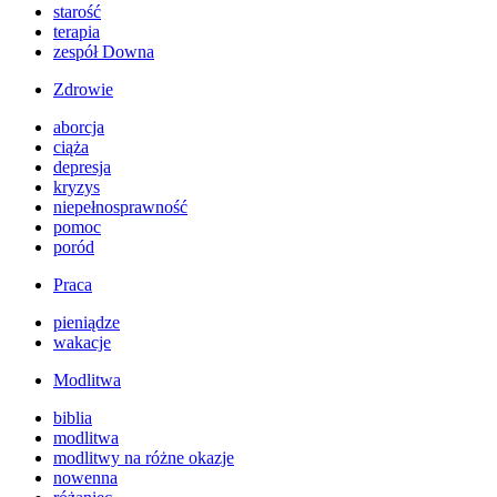
starość
terapia
zespół Downa
Zdrowie
aborcja
ciąża
depresja
kryzys
niepełnosprawność
pomoc
poród
Praca
pieniądze
wakacje
Modlitwa
biblia
modlitwa
modlitwy na różne okazje
nowenna