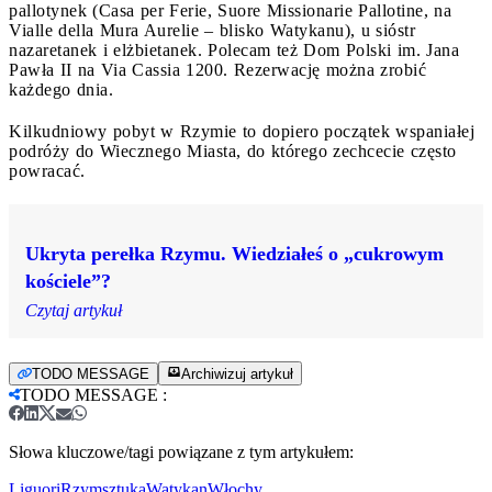
pallotynek (Casa per Ferie, Suore Missionarie Pallotine, na
Vialle della Mura Aurelie – blisko Watykanu), u sióstr
nazaretanek i elżbietanek. Polecam też Dom Polski im. Jana
Pawła II na Via Cassia 1200. Rezerwację można zrobić
każdego dnia.
Kilkudniowy pobyt w Rzymie to dopiero początek wspaniałej
podróży do Wiecznego Miasta, do którego zechcecie często
powracać.
Ukryta perełka Rzymu. Wiedziałeś o „cukrowym
kościele”?
Czytaj artykuł
TODO MESSAGE
Archiwizuj artykuł
TODO MESSAGE
:
Słowa kluczowe/tagi powiązane z tym artykułem:
Liguori
Rzym
sztuka
Watykan
Włochy