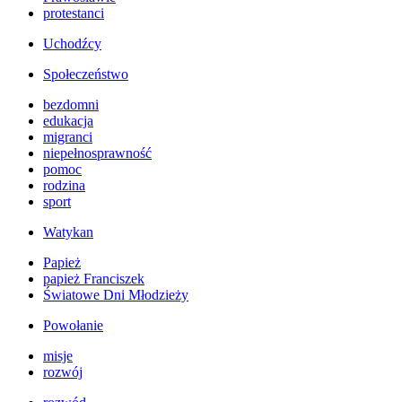
protestanci
Uchodźcy
Społeczeństwo
bezdomni
edukacja
migranci
niepełnosprawność
pomoc
rodzina
sport
Watykan
Papież
papież Franciszek
Światowe Dni Młodzieży
Powołanie
misje
rozwój