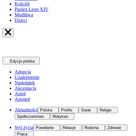
Kościół
Papież Leon XIV
Modlitwa
Dzieci
Edycja
polska
Adopcja
Uzależnienie
Nastolatek
Akceptacja
Anioł
Apostoł
Aktualności
Polska
Prolife
Świat
Religie
Społeczeństwo
Watykan
Styl życia
Powołanie
Relacje
Rodzina
Zdrowie
Praca