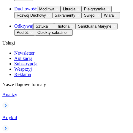
Duchowość
Modlitwa
Liturgia
Pielgrzymka
Rozwój Duchowy
Sakramenty
Święci
Wiara
Odkrywaj
Sztuka
Historia
Sanktuaria Maryjne
Podróż
Obiekty sakralne
Usługi
Newsletter
Aplikacja
Subskrypcja
Wesprzyj
Reklama
Nasze flagowe formaty
Analizy
Artykuł