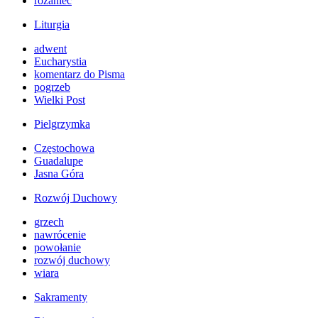
różaniec
Liturgia
adwent
Eucharystia
komentarz do Pisma
pogrzeb
Wielki Post
Pielgrzymka
Częstochowa
Guadalupe
Jasna Góra
Rozwój Duchowy
grzech
nawrócenie
powołanie
rozwój duchowy
wiara
Sakramenty