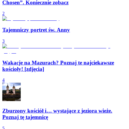
Chosen”. Koniecznie zobacz
2
Tajemniczy portret św. Anny
3
Wakacje na Mazurach? Poznaj te najciekawsze
kościoły! [zdjęcia]
4
Zburzony kościół i… wystające z jeziora wieże.
Poznaj tę tajemnicę
5