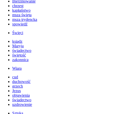
Bierzmowanie
chrzest
kapłaństwo
msza święta
msza trydencka
spowiedź
Święci
ksiądz
Maryja
świadectwo
świętość
zakonnica
Wiara
cud
duchowość
grzech
Jezus
objawienia
świadectwo
uzdrowienie
Sztuka