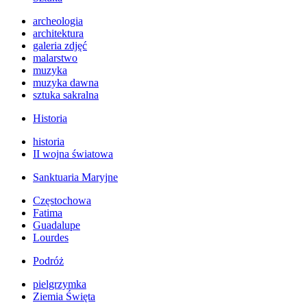
archeologia
architektura
galeria zdjęć
malarstwo
muzyka
muzyka dawna
sztuka sakralna
Historia
historia
II wojna światowa
Sanktuaria Maryjne
Częstochowa
Fatima
Guadalupe
Lourdes
Podróż
pielgrzymka
Ziemia Święta