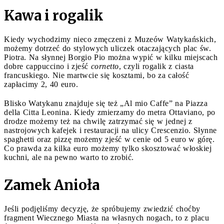
Kawa i rogalik
Kiedy wychodzimy nieco zmęczeni z Muzeów Watykańskich,
możemy dotrzeć do stylowych uliczek otaczających plac św.
Piotra. Na słynnej Borgio Pio można wypić w kilku miejscach
dobre cappuccino i zjeść
cornetto
, czyli rogalik z ciasta
francuskiego. Nie martwcie się kosztami, bo za całość
zapłacimy 2, 40 euro.
Blisko Watykanu znajduje się też „Al mio Caffe” na Piazza
della Citta Leonina. Kiedy zmierzamy do metra Ottaviano, po
drodze możemy też na chwilę zatrzymać się w jednej z
nastrojowych kafejek i restauracji na ulicy Crescenzio. Słynne
spaghetti oraz pizzę możemy zjeść w cenie od 5 euro w górę.
Co prawda za kilka euro możemy tylko skosztować włoskiej
kuchni, ale na pewno warto to zrobić.
Zamek Anioła
Jeśli podjęliśmy decyzję, że spróbujemy zwiedzić choćby
fragment Wiecznego Miasta na własnych nogach, to z placu