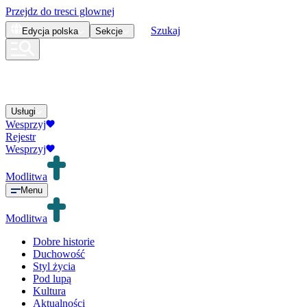
Przejdz do tresci glownej
Szukaj
Edycja
polska
Sekcje
Usługi
Wesprzyj
Rejestr
Wesprzyj
Modlitwa
Menu
Modlitwa
Dobre historie
Duchowość
Styl życia
Pod lupą
Kultura
Aktualności