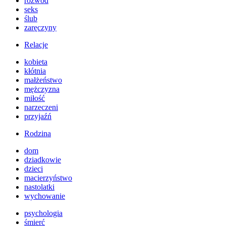
rozwód
seks
ślub
zaręczyny
Relacje
kobieta
kłótnia
małżeństwo
mężczyzna
miłość
narzeczeni
przyjaźń
Rodzina
dom
dziadkowie
dzieci
macierzyństwo
nastolatki
wychowanie
psychologia
śmierć