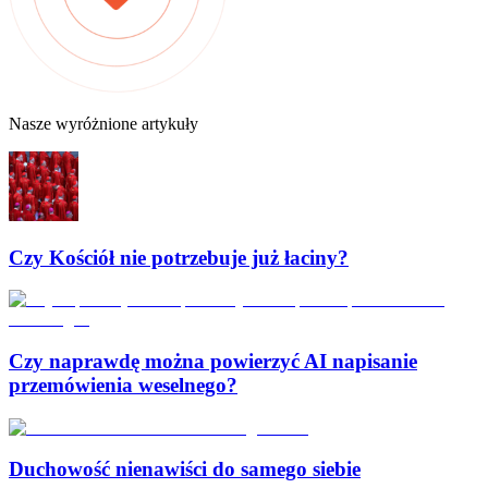
Nasze wyróżnione artykuły
Czy Kościół nie potrzebuje już łaciny?
Czy naprawdę można powierzyć AI napisanie
przemówienia weselnego?
Duchowość nienawiści do samego siebie