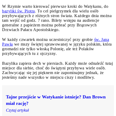
W Rzymie warto kierować pierwsze kroki do Watykanu, do
bazyliki św. Piotra
. To cel pielgrzymek dla wielu osób
przybywających z różnych stron świata. Każdego dnia można
tam wejść od godz. 7 rano. Bilety wstępu na audiencje
generalne z papieżem można pobrać przy Brązowych
Drzwiach Pałacu Apostolskiego.
W każdy czwartek można uczestniczyć przy grobie
św. Jana
Pawła
we mszy świętej sprawowanej w języku polskim, która
gromadzi nie tylko włoską Polonię, ale też Polaków
przybywających tu z ojczyzny.
Bazylika zapiera dech w piersiach. Każdy może odnaleźć tutaj
miejsce dla siebie, choć do świątyni przybywa wiele osób.
Zachwycając się jej pięknem nie zapominajmy jednak, że
jesteśmy nade wszystko w miejscu ciszy i modlitwy.
Tajne przejście w Watykanie istnieje? Dan Brown
miał rację?
Czytaj artykuł