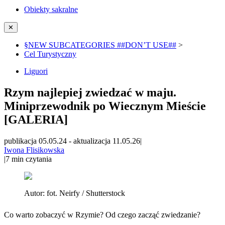
Obiekty sakralne
✕
§NEW SUBCATEGORIES ##DON’T USE##
>
Cel Turystyczny
Liguori
Rzym najlepiej zwiedzać w maju.
Miniprzewodnik po Wiecznym Mieście
[GALERIA]
publikacja 05.05.24
-
aktualizacja 11.05.26
|
Iwona Flisikowska
|
7
min czytania
Autor:
fot. Neirfy / Shutterstock
Co warto zobaczyć w Rzymie? Od czego zacząć zwiedzanie?