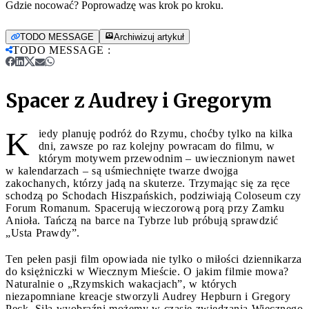
Gdzie nocować? Poprowadzę was krok po kroku.
TODO MESSAGE
Archiwizuj artykuł
TODO MESSAGE
:
Spacer z Audrey i Gregorym
K
iedy planuję podróż do Rzymu, choćby tylko na kilka
dni, zawsze po raz kolejny powracam do filmu, w
którym motywem przewodnim – uwiecznionym nawet
w kalendarzach – są uśmiechnięte twarze dwojga
zakochanych, którzy jadą na skuterze. Trzymając się za ręce
schodzą po Schodach Hiszpańskich, podziwiają Coloseum czy
Forum Romanum. Spacerują wieczorową porą przy Zamku
Anioła. Tańczą na barce na Tybrze lub próbują sprawdzić
„Usta Prawdy”.
Ten pełen pasji film opowiada nie tylko o miłości dziennikarza
do księżniczki w Wiecznym Mieście. O jakim filmie mowa?
Naturalnie o „Rzymskich wakacjach”, w których
niezapomniane kreacje stworzyli Audrey Hepburn i Gregory
Peck. Siłą wyobraźni możemy w czasie zwiedzania Wiecznego