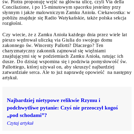
św. Piotra proponuję wejść na główna ulicę, czyli Via della
Concilazione, i po 15-minutowym spacerku jesteśmy przy
słynnym i jakże malowniczym Zamku Anioła. Ciekawostka: w
pobliżu znajduje się Radio Watykańskie, także polska sekcja
rozgłośni.
Czy wiecie, że z Zamku Anioła każdego dnia przez wiele lat
pieszo wędrował uliczką via Giulia do swojego domu
zakonnego św. Wincenty Pallotti? Dlaczego? Ten
charyzmatyczny zakonnik zajmował się więźniami
znajdującymi się w podziemiach Zamku Anioła, ratując ich
dusze. Do dzisiaj wspomina się i podziwia pomysłowość św.
Pallottiego, której używał on, aby skruszyć najbardziej
zatwardziałe serca. Ale to już naprawdę opowieść na następny
artykuł.
Najbardziej nietypowe relikwie Rzymu i
podchwytliwe pytanie: Czyś nie przeoczył kogoś
„pod schodami”?
Czytaj artykuł