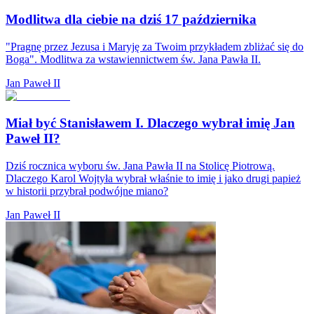
Modlitwa dla ciebie na dziś 17 października
"Pragnę przez Jezusa i Maryję za Twoim przykładem zbliżać się do
Boga". Modlitwa za wstawiennictwem św. Jana Pawła II.
Jan Paweł II
Miał być Stanisławem I. Dlaczego wybrał imię Jan
Paweł II?
Dziś rocznica wyboru św. Jana Pawła II na Stolicę Piotrową.
Dlaczego Karol Wojtyła wybrał właśnie to imię i jako drugi papież
w historii przybrał podwójne miano?
Jan Paweł II