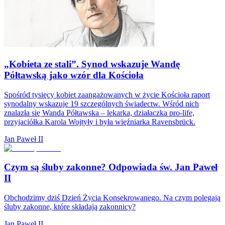
„Kobieta ze stali”. Synod wskazuje Wandę
Półtawską jako wzór dla Kościoła
Spośród tysięcy kobiet zaangażowanych w życie Kościoła raport
synodalny wskazuje 19 szczególnych świadectw. Wśród nich
znalazła się Wanda Półtawska – lekarka, działaczka pro-life,
przyjaciółka Karola Wojtyły i była więźniarka Ravensbrück.
Jan Paweł II
Czym są śluby zakonne? Odpowiada św. Jan Paweł
II
Obchodzimy dziś Dzień Życia Konsekrowanego. Na czym polegają
śluby zakonne, które składają zakonnicy?
Jan Paweł II