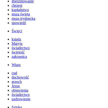
Bierzmowanie
chrzest
kapłaństwo
msza święta
msza trydencka
spowiedź
Święci
ksiądz
Maryja
świadectwo
świętość
zakonnica
Wiara
cud
duchowość
grzech
Jezus
objawienia
świadectwo
uzdrowienie
Sztuka