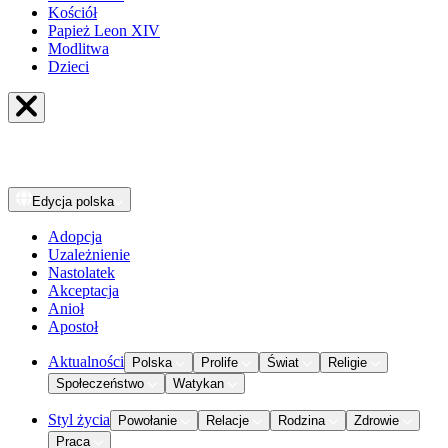
Kościół
Papież Leon XIV
Modlitwa
Dzieci
Edycja
polska
Adopcja
Uzależnienie
Nastolatek
Akceptacja
Anioł
Apostoł
Aktualności
Polska
Prolife
Świat
Religie
Społeczeństwo
Watykan
Styl życia
Powołanie
Relacje
Rodzina
Zdrowie
Praca