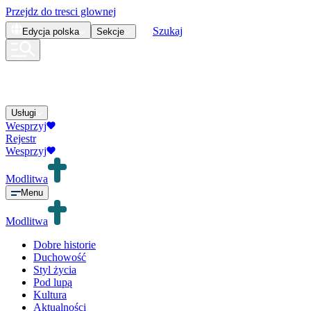
Przejdz do tresci glownej
Szukaj
Edycja
polska
Sekcje
Usługi
Wesprzyj
Rejestr
Wesprzyj
Modlitwa
Menu
Modlitwa
Dobre historie
Duchowość
Styl życia
Pod lupą
Kultura
Aktualności