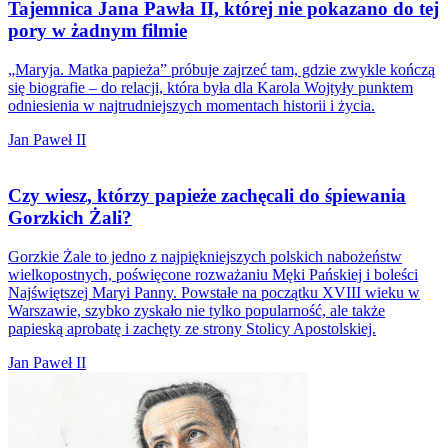
Tajemnica Jana Pawła II, której nie pokazano do tej
pory w żadnym filmie
„Maryja. Matka papieża” próbuje zajrzeć tam, gdzie zwykle kończą
się biografie – do relacji, która była dla Karola Wojtyły punktem
odniesienia w najtrudniejszych momentach historii i życia.
Jan Paweł II
Czy wiesz, którzy papieże zachęcali do śpiewania
Gorzkich Żali?
Gorzkie Żale to jedno z najpiękniejszych polskich nabożeństw
wielkopostnych, poświęcone rozważaniu Męki Pańskiej i boleści
Najświętszej Maryi Panny. Powstałe na początku XVIII wieku w
Warszawie, szybko zyskało nie tylko popularność, ale także
papieską aprobatę i zachęty ze strony Stolicy Apostolskiej.
Jan Paweł II