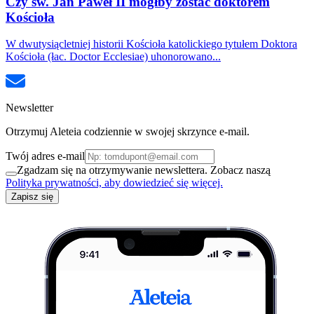
Czy św. Jan Paweł II mógłby zostać doktorem
Kościoła
W dwutysiącletniej historii Kościoła katolickiego tytułem Doktora
Kościoła (łac. Doctor Ecclesiae) uhonorowano...
Newsletter
Otrzymuj Aleteia codziennie w swojej skrzynce e-mail.
Twój adres e-mail
Zgadzam się na otrzymywanie newslettera. Zobacz naszą
Polityka prywatności, aby dowiedzieć się więcej.
Zapisz się