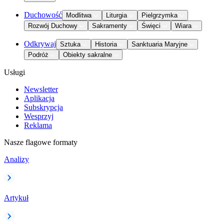
Duchowość
Modlitwa
Liturgia
Pielgrzymka
Rozwój Duchowy
Sakramenty
Święci
Wiara
Odkrywaj
Sztuka
Historia
Sanktuaria Maryjne
Podróż
Obiekty sakralne
Usługi
Newsletter
Aplikacja
Subskrypcja
Wesprzyj
Reklama
Nasze flagowe formaty
Analizy
Artykuł