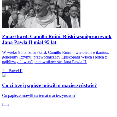
Zmarł kard. Camillo Ruini. Bliski współpracownik
Jana Pawła II miał 95 lat
W wieku 95 lat zmarł kard. Camillo Ruini – wieloletni wikariusz
generalny Rzymu, przewodniczący Episkopatu Włoch i jeden z
najbliższych współpracowników św. Jana Pawła II.
Jan Paweł II
Co ci trzej papieże mówili o macierzyństwie?
Co papieże mówili na temat macierzyństwa?
film