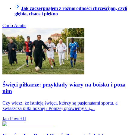
Jak zaczerpnąłem z różnorodności chrześcijan, czyli
głębia, chaos i piękno
Carlo Acutis
Święci piłkarze: przykłady wiary na boisku i poza
nim
Czy wiesz, że istnieją święci, którzy są pasjonatami sportu, a
zwłaszcza piłki nożnej? Poniżej opowiemy Ci,...
Jan Paweł II