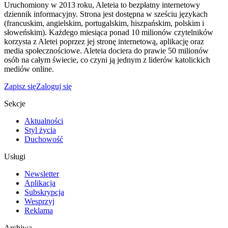
Uruchomiony w 2013 roku, Aleteia to bezpłatny internetowy
dziennik informacyjny. Strona jest dostępna w sześciu językach
(francuskim, angielskim, portugalskim, hiszpańskim, polskim i
słoweńskim). Każdego miesiąca ponad 10 milionów czytelników
korzysta z Aletei poprzez jej stronę internetową, aplikację oraz
media społecznościowe. Aleteia dociera do prawie 50 milionów
osób na całym świecie, co czyni ją jednym z liderów katolickich
mediów online.
Zapisz się
Zaloguj się
Sekcje
Aktualności
Styl życia
Duchowość
Usługi
Newsletter
Aplikacja
Subskrypcja
Wesprzyj
Reklama
Archiwa