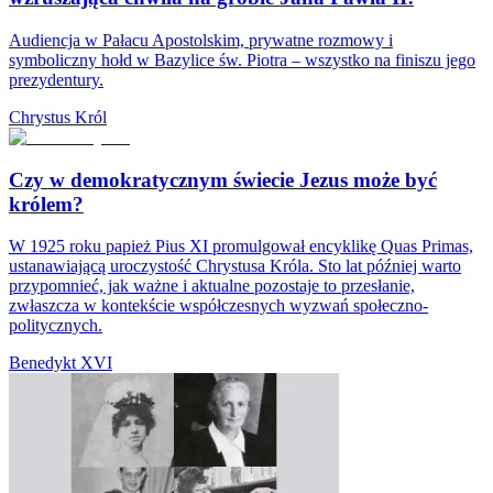
Audiencja w Pałacu Apostolskim, prywatne rozmowy i
symboliczny hołd w Bazylice św. Piotra – wszystko na finiszu jego
prezydentury.
Chrystus Król
Czy w demokratycznym świecie Jezus może być
królem?
W 1925 roku papież Pius XI promulgował encyklikę Quas Primas,
ustanawiającą uroczystość Chrystusa Króla. Sto lat później warto
przypomnieć, jak ważne i aktualne pozostaje to przesłanie,
zwłaszcza w kontekście współczesnych wyzwań społeczno-
politycznych.
Benedykt XVI