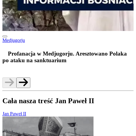
Medjugorju
m
Profanacja w Medjugorju. Aresztowano Polaka
po ataku na sanktuarium
Cała nasza treść Jan Paweł II
Jan Paweł II