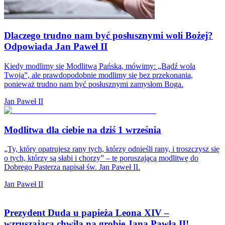
Dlaczego trudno nam być posłusznymi woli Bożej?
Odpowiada Jan Paweł II
Kiedy modlimy się Modlitwą Pańską, mówimy: „Bądź wola
Twoja”, ale prawdopodobnie modlimy się bez przekonania,
ponieważ trudno nam być posłusznymi zamysłom Boga.
Jan Paweł II
Modlitwa dla ciebie na dziś 1 września
„Ty, który opatrujesz rany tych, którzy odnieśli rany, i troszczysz się
o tych, którzy są słabi i chorzy” – tę poruszającą modlitwę do
Dobrego Pasterza napisał św. Jan Paweł II.
Jan Paweł II
Prezydent Duda u papieża Leona XIV –
wzruszająca chwila na grobie Jana Pawła II!