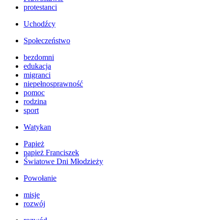
protestanci
Uchodźcy
Społeczeństwo
bezdomni
edukacja
migranci
niepełnosprawność
pomoc
rodzina
sport
Watykan
Papież
papież Franciszek
Światowe Dni Młodzieży
Powołanie
misje
rozwój