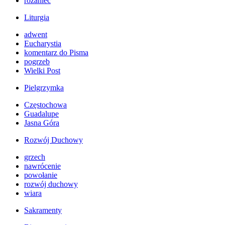
różaniec
Liturgia
adwent
Eucharystia
komentarz do Pisma
pogrzeb
Wielki Post
Pielgrzymka
Częstochowa
Guadalupe
Jasna Góra
Rozwój Duchowy
grzech
nawrócenie
powołanie
rozwój duchowy
wiara
Sakramenty