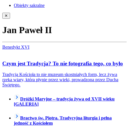
Obiekty sakralne
✕
Jan Paweł II
Benedykt XVI
Czym jest Tradycja? To nie fotografia tego, co było
Tradycja Kościoła to nie muzeum skostniałych form, lecz żywa
rzeka wiary, która płynie przez wieki, prowadzona przez Ducha
Świętego.
Dróżki Maryjne – tradycja żywa od XVII wieku
[GALERIA]
Bractwo św. Piotra. Tradycyjna liturgia i pełna
jedność z Kościołem