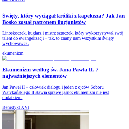
Święty, który wyciągał króliki z kapelusza? Jak Jan
Bosko został patronem iluzjonistów
Linoskoczek, kuglarz i mistrz sztuczek, który wykorzystywał swój
talent do ewangelizacji – tak, to znany nam wszystkim święty
wychowawca.
ekumenizm
Ekumenizm według św. Jana Pawła II. 7
najważniejszych elementów
Jan Paweł II – człowiek dialogu i jeden z ojców Soboru
Watykańskiego II stawia sprawę jasno: ekumenizm nie jest
dodatkiem.
Benedykt XVI