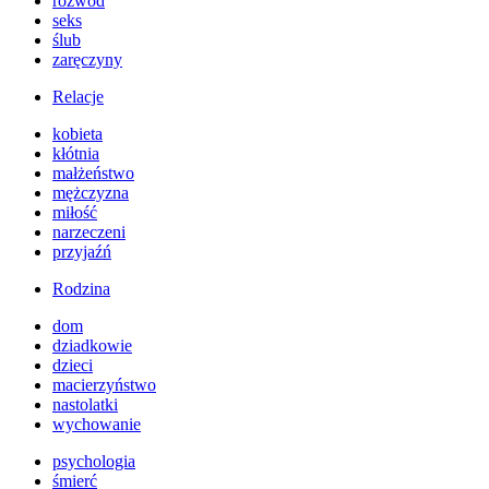
rozwód
seks
ślub
zaręczyny
Relacje
kobieta
kłótnia
małżeństwo
mężczyzna
miłość
narzeczeni
przyjaźń
Rodzina
dom
dziadkowie
dzieci
macierzyństwo
nastolatki
wychowanie
psychologia
śmierć