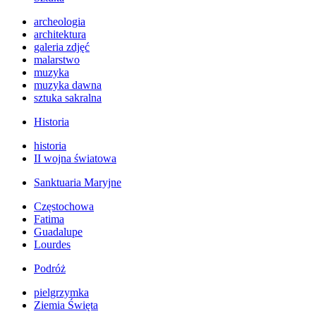
archeologia
architektura
galeria zdjęć
malarstwo
muzyka
muzyka dawna
sztuka sakralna
Historia
historia
II wojna światowa
Sanktuaria Maryjne
Częstochowa
Fatima
Guadalupe
Lourdes
Podróż
pielgrzymka
Ziemia Święta