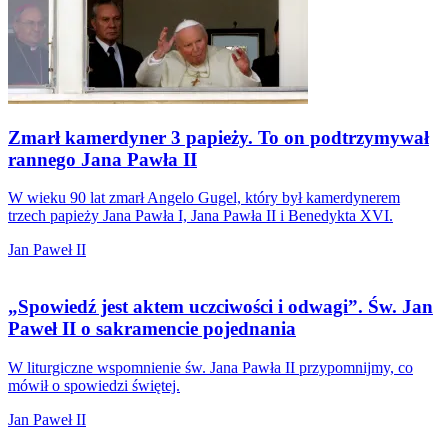
Zmarł kamerdyner 3 papieży. To on podtrzymywał
rannego Jana Pawła II
W wieku 90 lat zmarł Angelo Gugel, który był kamerdynerem
trzech papieży Jana Pawła I, Jana Pawła II i Benedykta XVI.
Jan Paweł II
„Spowiedź jest aktem uczciwości i odwagi”. Św. Jan
Paweł II o sakramencie pojednania
W liturgiczne wspomnienie św. Jana Pawła II przypomnijmy, co
mówił o spowiedzi świętej.
Jan Paweł II