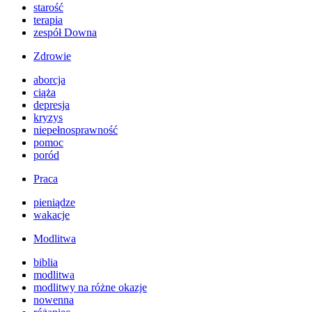
starość
terapia
zespół Downa
Zdrowie
aborcja
ciąża
depresja
kryzys
niepełnosprawność
pomoc
poród
Praca
pieniądze
wakacje
Modlitwa
biblia
modlitwa
modlitwy na różne okazje
nowenna