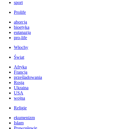
sport
Prolife
aborcja
bioetyka
eutanazja
pro-life
Włochy
Świat
Afryka
Francja
prześladowania
Rosja
Ukraina
USA
wojna
Religie
ekumenizm
Islam
Prawosławie