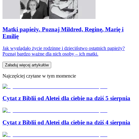
Matki papieży. Poznaj Mildred, Reginę, Marię i
Emilię
Jak wyglądało życie rodzinne i dzieciństwo ostatnich papieży?
Poznaj bardzo ważne dla nich osoby – ich matki.
Załaduj więcej artykułów
Najczęściej czytane w tym momencie
Cytat z Biblii od Aletei dla ciebie na dziś 5 sierpnia
Cytat z Biblii od Aletei dla ciebie na dziś 4 sierpnia