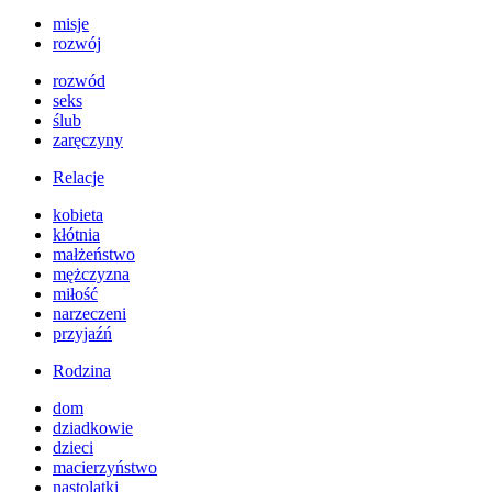
misje
rozwój
rozwód
seks
ślub
zaręczyny
Relacje
kobieta
kłótnia
małżeństwo
mężczyzna
miłość
narzeczeni
przyjaźń
Rodzina
dom
dziadkowie
dzieci
macierzyństwo
nastolatki