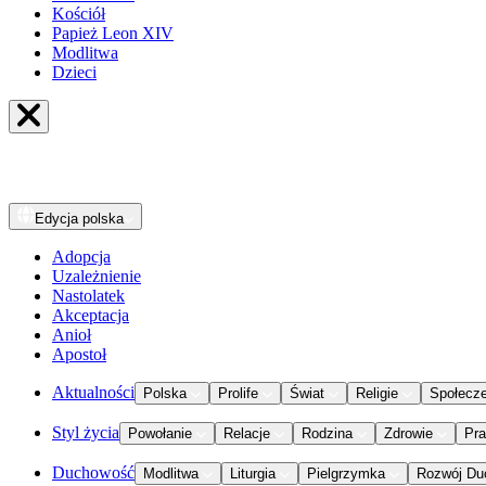
Kościół
Papież Leon XIV
Modlitwa
Dzieci
Edycja
polska
Adopcja
Uzależnienie
Nastolatek
Akceptacja
Anioł
Apostoł
Aktualności
Polska
Prolife
Świat
Religie
Społecz
Styl życia
Powołanie
Relacje
Rodzina
Zdrowie
Pr
Duchowość
Modlitwa
Liturgia
Pielgrzymka
Rozwój Du