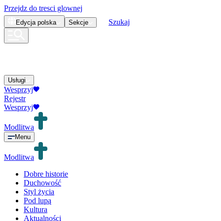
Przejdz do tresci glownej
Szukaj
Edycja
polska
Sekcje
Usługi
Wesprzyj
Rejestr
Wesprzyj
Modlitwa
Menu
Modlitwa
Dobre historie
Duchowość
Styl życia
Pod lupą
Kultura
Aktualności