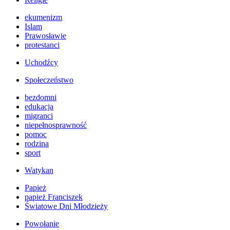
ekumenizm
Islam
Prawosławie
protestanci
Uchodźcy
Społeczeństwo
bezdomni
edukacja
migranci
niepełnosprawność
pomoc
rodzina
sport
Watykan
Papież
papież Franciszek
Światowe Dni Młodzieży
Powołanie