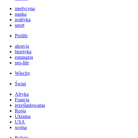
medycyna
nauka
polityka
sport
Prolife
aborcja
bioetyka
eutanazja
pro-life
Włochy
Świat
Afryka
Francja
prześladowania
Rosja
Ukraina
USA
wojna
Religie