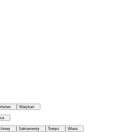
eństwo
Watykan
aca
chowy
Sakramenty
Święci
Wiara