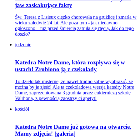
jaw zaskakujące fakty
Św. Teresa z Lisieux ciężko chorowała na gruźlicę i zmarła w
wieku zaledwie 24 lat. Ale poza tym - jak niedawno
ogłoszono – tuż przed śmiercią zatruła się rtęcią. Jak do tego
doszło?
jedzenie
Katedra Notre Dame, która rozpływa się w
ustach! Zrobiono ją z czekolady
To dzieło tak misterne, że nawet trudno sobie wyobrazić, że
można by je zjeść! Ale ta czekoladowa wersja katedry Notre
Dame, zaprezentowana 3 grudnia przez cukierniczą szkołę
Valrhona, z pewnością zaostrzy ci apetyt!
kościół
Katedra Notre Dame już gotowa na otwarcie.
Mamy zdjęcia! [galeria]