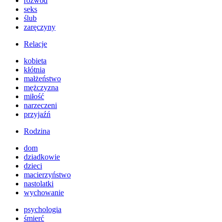
rozwód
seks
ślub
zaręczyny
Relacje
kobieta
kłótnia
małżeństwo
mężczyzna
miłość
narzeczeni
przyjaźń
Rodzina
dom
dziadkowie
dzieci
macierzyństwo
nastolatki
wychowanie
psychologia
śmierć