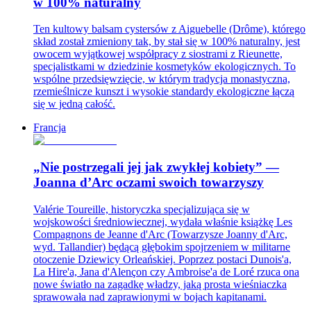
w 100% naturalny
Ten kultowy balsam cystersów z Aiguebelle (Drôme), którego
skład został zmieniony tak, by stał się w 100% naturalny, jest
owocem wyjątkowej współpracy z siostrami z Rieunette,
specjalistkami w dziedzinie kosmetyków ekologicznych. To
wspólne przedsięwzięcie, w którym tradycja monastyczna,
rzemieślnicze kunszt i wysokie standardy ekologiczne łączą
się w jedną całość.
Francja
„Nie postrzegali jej jak zwykłej kobiety” —
Joanna d’Arc oczami swoich towarzyszy
Valérie Toureille, historyczka specjalizująca się w
wojskowości średniowiecznej, wydała właśnie książkę Les
Compagnons de Jeanne d'Arc (Towarzysze Joanny d'Arc,
wyd. Tallandier) będącą głębokim spojrzeniem w militarne
otoczenie Dziewicy Orleańskiej. Poprzez postaci Dunois'a,
La Hire'a, Jana d'Alençon czy Ambroise'a de Loré rzuca ona
nowe światło na zagadkę władzy, jaką prosta wieśniaczka
sprawowała nad zaprawionymi w bojach kapitanami.