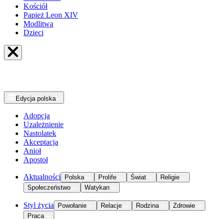
Kościół
Papież Leon XIV
Modlitwa
Dzieci
Edycja
polska
Adopcja
Uzależnienie
Nastolatek
Akceptacja
Anioł
Apostoł
Aktualności
Polska
Prolife
Świat
Religie
Społeczeństwo
Watykan
Styl życia
Powołanie
Relacje
Rodzina
Zdrowie
Praca