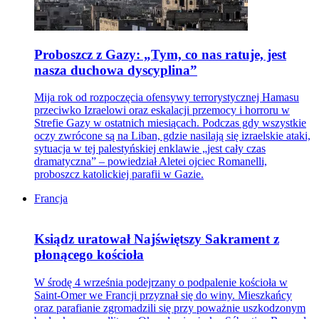
Proboszcz z Gazy: „Tym, co nas ratuje, jest
nasza duchowa dyscyplina”
Mija rok od rozpoczęcia ofensywy terrorystycznej Hamasu
przeciwko Izraelowi oraz eskalacji przemocy i horroru w
Strefie Gazy w ostatnich miesiącach. Podczas gdy wszystkie
oczy zwrócone są na Liban, gdzie nasilają się izraelskie ataki,
sytuacja w tej palestyńskiej enklawie „jest cały czas
dramatyczna” – powiedział Aletei ojciec Romanelli,
proboszcz katolickiej parafii w Gazie.
Francja
Ksiądz uratował Najświętszy Sakrament z
płonącego kościoła
W środę 4 września podejrzany o podpalenie kościoła w
Saint-Omer we Francji przyznał się do winy. Mieszkańcy
oraz parafianie zgromadzili się przy poważnie uszkodzonym