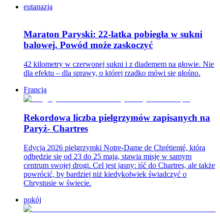
eutanazja
Maraton Paryski: 22-latka pobiegła w sukni
balowej. Powód może zaskoczyć
42 kilometry w czerwonej sukni i z diademem na głowie. Nie
dla efektu – dla sprawy, o której rzadko mówi się głośno.
Francja
Rekordowa liczba pielgrzymów zapisanych na
Paryż- Chartres
Edycja 2026 pielgrzymki Notre-Dame de Chrétienté, która
odbędzie się od 23 do 25 maja, stawia misję w samym
centrum swojej drogi. Cel jest jasny: iść do Chartres, ale także
powrócić, by bardziej niż kiedykolwiek świadczyć o
Chrystusie w świecie.
pokój