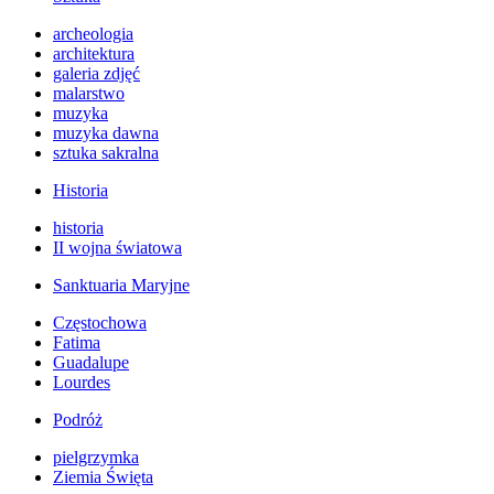
archeologia
architektura
galeria zdjęć
malarstwo
muzyka
muzyka dawna
sztuka sakralna
Historia
historia
II wojna światowa
Sanktuaria Maryjne
Częstochowa
Fatima
Guadalupe
Lourdes
Podróż
pielgrzymka
Ziemia Święta