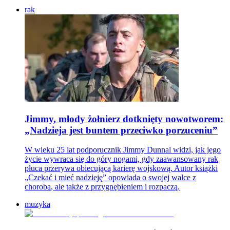
rak
Jimmy, młody żołnierz dotknięty nowotworem:
„Nadzieja jest buntem przeciwko porzuceniu”
W wieku 25 lat podporucznik Jimmy Dunnal widzi, jak jego
życie wywraca się do góry nogami, gdy zaawansowany rak
płuca przerywa obiecującą karierę wojskową. Autor książki
„Czekać i mieć nadzieję” opowiada o swojej walce z
chorobą, ale także z przygnębieniem i rozpaczą.
muzyka