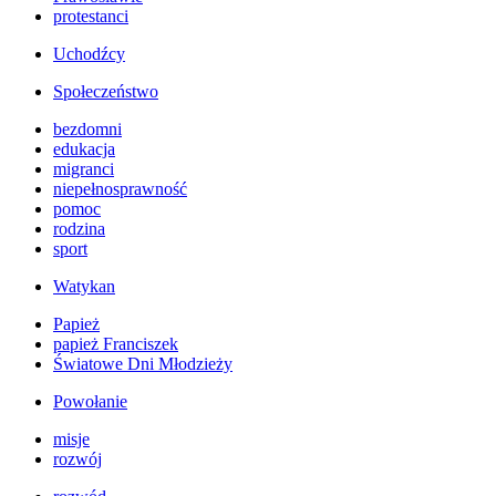
protestanci
Uchodźcy
Społeczeństwo
bezdomni
edukacja
migranci
niepełnosprawność
pomoc
rodzina
sport
Watykan
Papież
papież Franciszek
Światowe Dni Młodzieży
Powołanie
misje
rozwój