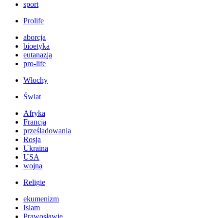
sport
Prolife
aborcja
bioetyka
eutanazja
pro-life
Włochy
Świat
Afryka
Francja
prześladowania
Rosja
Ukraina
USA
wojna
Religie
ekumenizm
Islam
Prawosławie