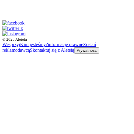
© 2025 Aleteia
Wesprzyj
Kim jesteśmy?
informacje prawne
Zostań
reklamodawcą
Skontaktuj się z Aleteią
Prywatność