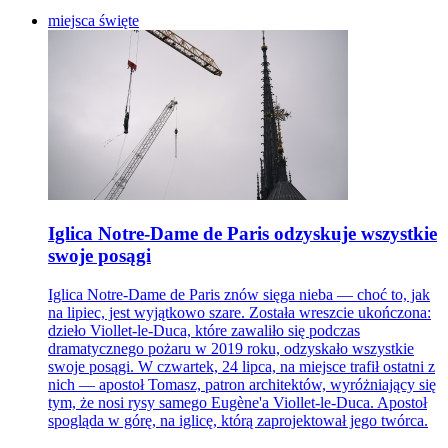
miejsca święte
Iglica Notre-Dame de Paris odzyskuje wszystkie
swoje posągi
Iglica Notre-Dame de Paris znów sięga nieba — choć to, jak
na lipiec, jest wyjątkowo szare. Została wreszcie ukończona:
dzieło Viollet-le-Duca, które zawaliło się podczas
dramatycznego pożaru w 2019 roku, odzyskało wszystkie
swoje posągi. W czwartek, 24 lipca, na miejsce trafił ostatni z
nich — apostoł Tomasz, patron architektów, wyróżniający się
tym, że nosi rysy samego Eugène'a Viollet-le-Duca. Apostoł
spogląda w górę, na iglicę, którą zaprojektował jego twórca.