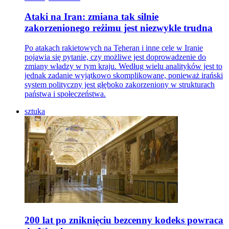
Ataki na Iran: zmiana tak silnie
zakorzenionego reżimu jest niezwykle trudna
Po atakach rakietowych na Teheran i inne cele w Iranie
pojawia się pytanie, czy możliwe jest doprowadzenie do
zmiany władzy w tym kraju. Według wielu analityków jest to
jednak zadanie wyjątkowo skomplikowane, ponieważ irański
system polityczny jest głęboko zakorzeniony w strukturach
państwa i społeczeństwa.
sztuka
200 lat po zniknięciu bezcenny kodeks powraca