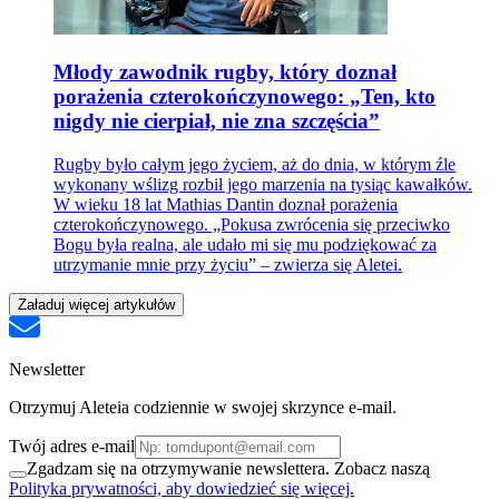
Młody zawodnik rugby, który doznał
porażenia czterokończynowego: „Ten, kto
nigdy nie cierpiał, nie zna szczęścia”
Rugby było całym jego życiem, aż do dnia, w którym źle
wykonany wślizg rozbił jego marzenia na tysiąc kawałków.
W wieku 18 lat Mathias Dantin doznał porażenia
czterokończynowego. „Pokusa zwrócenia się przeciwko
Bogu była realna, ale udało mi się mu podziękować za
utrzymanie mnie przy życiu” – zwierza się Aletei.
Załaduj więcej artykułów
Newsletter
Otrzymuj Aleteia codziennie w swojej skrzynce e-mail.
Twój adres e-mail
Zgadzam się na otrzymywanie newslettera. Zobacz naszą
Polityka prywatności, aby dowiedzieć się więcej.