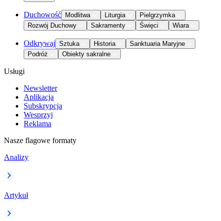
Duchowość
Modlitwa
Liturgia
Pielgrzymka
Rozwój Duchowy
Sakramenty
Święci
Wiara
Odkrywaj
Sztuka
Historia
Sanktuaria Maryjne
Podróż
Obiekty sakralne
Usługi
Newsletter
Aplikacja
Subskrypcja
Wesprzyj
Reklama
Nasze flagowe formaty
Analizy
Artykuł