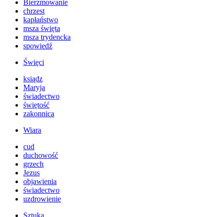
Bierzmowanie
chrzest
kapłaństwo
msza święta
msza trydencka
spowiedź
Święci
ksiądz
Maryja
świadectwo
świętość
zakonnica
Wiara
cud
duchowość
grzech
Jezus
objawienia
świadectwo
uzdrowienie
Sztuka