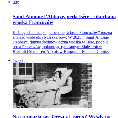
bóg
Saint-Antoine-l’Abbaye, perła Isère – ukochana
wioska Francuzów
Każdego lata dzięki „ukochanej wiosce Francuzów” można
znaleźć wiele ukrytych skarbów. W 2025 r. Saint-Antoine-
l'Abbaye, dumna średniowieczna wioska w Isère, podbiła
serca Francuzów, pokonując tym samym Malestroit w
Bretanii i Semur-en-Auxois w Burgundii-Franche-Comté.
święci
Na co zmarła św. Teresa z Lisieux? Wyszły na