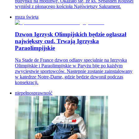
budynku na modlitwę. Okazało się, że ks. Sébastien Roussel
wyniósł z płonącego kościoła Najświętszy Sakrament.
msza święta
Dzwon Igrzysk Olimpijskich będzie ogłaszał
największy cud. Trwają Igrzyska
Paraolimpijskie
Na Stade de France dzwon odlany specjalnie na Igrzyska
Olimpijskie i Paraolimpijskie w Paryżu bije po każdym
zwycięstwie sportowców. Następnie zostanie zainstalowany
w katedrze Notre-Dame, gdzie będzie dzwonił podczas
konsekracji.
niepełnosprawność