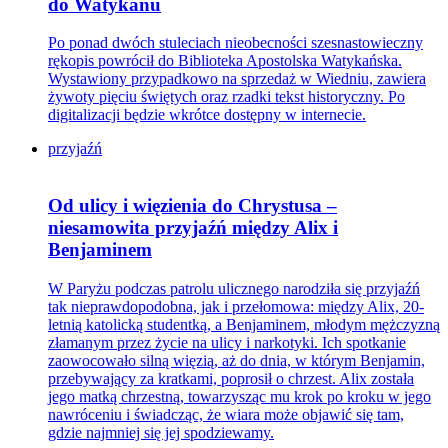
do Watykanu
Po ponad dwóch stuleciach nieobecności szesnastowieczny
rękopis powrócił do Biblioteka Apostolska Watykańska.
Wystawiony przypadkowo na sprzedaż w Wiedniu, zawiera
żywoty pięciu świętych oraz rzadki tekst historyczny. Po
digitalizacji będzie wkrótce dostępny w internecie.
przyjaźń
Od ulicy i więzienia do Chrystusa –
niesamowita przyjaźń między Alix i
Benjaminem
W Paryżu podczas patrolu ulicznego narodziła się przyjaźń
tak nieprawdopodobna, jak i przełomowa: między Alix, 20-
letnią katolicką studentką, a Benjaminem, młodym mężczyzną
złamanym przez życie na ulicy i narkotyki. Ich spotkanie
zaowocowało silną więzią, aż do dnia, w którym Benjamin,
przebywający za kratkami, poprosił o chrzest. Alix została
jego matką chrzestną, towarzysząc mu krok po kroku w jego
nawróceniu i świadcząc, że wiara może objawić się tam,
gdzie najmniej się jej spodziewamy.