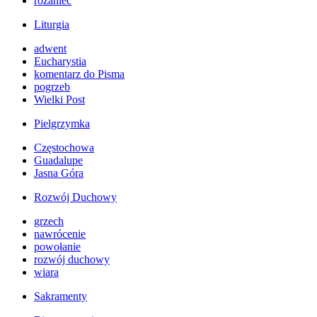
różaniec
Liturgia
adwent
Eucharystia
komentarz do Pisma
pogrzeb
Wielki Post
Pielgrzymka
Częstochowa
Guadalupe
Jasna Góra
Rozwój Duchowy
grzech
nawrócenie
powołanie
rozwój duchowy
wiara
Sakramenty