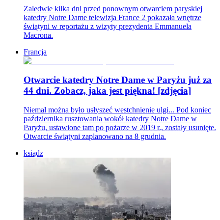
Zaledwie kilka dni przed ponownym otwarciem paryskiej
katedry Notre Dame telewizja France 2 pokazała wnętrze
świątyni w reportażu z wizyty prezydenta Emmanuela
Macrona.
Francja
Otwarcie katedry Notre Dame w Paryżu już za
44 dni. Zobacz, jaka jest piękna! [zdjęcia]
Niemal można było usłyszeć westchnienie ulgi... Pod koniec
października rusztowania wokół katedry Notre Dame w
Paryżu, ustawione tam po pożarze w 2019 r., zostały usunięte.
Otwarcie świątyni zaplanowano na 8 grudnia.
ksiądz