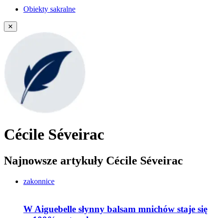
Obiekty sakralne
✕
Cécile Séveirac
Najnowsze artykuły Cécile Séveirac
zakonnice
W Aiguebelle słynny balsam mnichów staje się