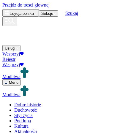
Przejdz do tresci glownej
Szukaj
Edycja
polska
Sekcje
Usługi
Wesprzyj
Rejestr
Wesprzyj
Modlitwa
Menu
Modlitwa
Dobre historie
Duchowość
Styl życia
Pod lupą
Kultura
Aktualności