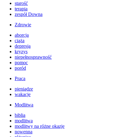
starość
terapia
zespół Downa
Zdrowie
aborcja
ciąża
depresja
kryzys
niepełnosprawność
pomoc
poród
Praca
pieniądze
wakacje
Modlitwa
biblia
modlitwa
modlitwy na różne okazje
nowenna