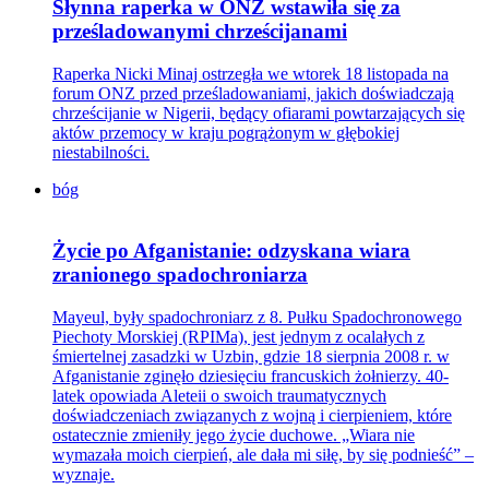
Słynna raperka w ONZ wstawiła się za
prześladowanymi chrześcijanami
Raperka Nicki Minaj ostrzegła we wtorek 18 listopada na
forum ONZ przed prześladowaniami, jakich doświadczają
chrześcijanie w Nigerii, będący ofiarami powtarzających się
aktów przemocy w kraju pogrążonym w głębokiej
niestabilności.
bóg
Życie po Afganistanie: odzyskana wiara
zranionego spadochroniarza
Mayeul, były spadochroniarz z 8. Pułku Spadochronowego
Piechoty Morskiej (RPIMa), jest jednym z ocalałych z
śmiertelnej zasadzki w Uzbin, gdzie 18 sierpnia 2008 r. w
Afganistanie zginęło dziesięciu francuskich żołnierzy. 40-
latek opowiada Aleteii o swoich traumatycznych
doświadczeniach związanych z wojną i cierpieniem, które
ostatecznie zmieniły jego życie duchowe. „Wiara nie
wymazała moich cierpień, ale dała mi siłę, by się podnieść” –
wyznaje.