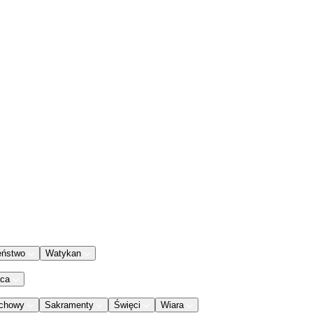
eństwo
Watykan
aca
chowy
Sakramenty
Święci
Wiara