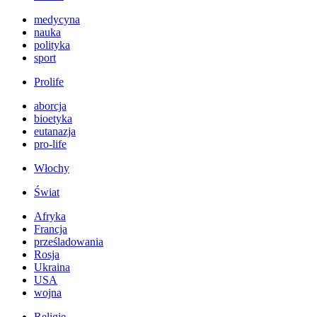
medycyna
nauka
polityka
sport
Prolife
aborcja
bioetyka
eutanazja
pro-life
Włochy
Świat
Afryka
Francja
prześladowania
Rosja
Ukraina
USA
wojna
Religie