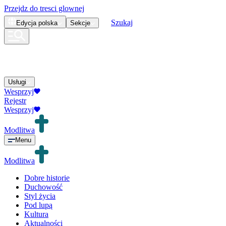
Przejdz do tresci glownej
Szukaj
Edycja
polska
Sekcje
Usługi
Wesprzyj
Rejestr
Wesprzyj
Modlitwa
Menu
Modlitwa
Dobre historie
Duchowość
Styl życia
Pod lupą
Kultura
Aktualności