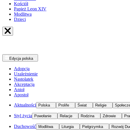
Kościół
Papież Leon XIV
Modlitwa
Dzieci
Edycja
polska
Adopcja
Uzależnienie
Nastolatek
Akceptacja
Anioł
Apostoł
Aktualności
Polska
Prolife
Świat
Religie
Społecz
Styl życia
Powołanie
Relacje
Rodzina
Zdrowie
Pr
Duchowość
Modlitwa
Liturgia
Pielgrzymka
Rozwój Du