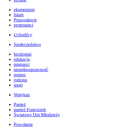
ekumenizm
Islam
Prawosławie
protestanci
Uchodźcy
Społeczeństwo
bezdomni
edukacja
migranci
niepełnosprawność
pomoc
rodzina
sport
Watykan
Papież
papież Franciszek
Światowe Dni Młodzieży
Powołanie