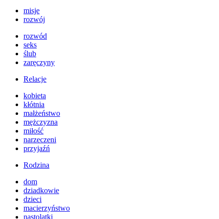
misje
rozwój
rozwód
seks
ślub
zaręczyny
Relacje
kobieta
kłótnia
małżeństwo
mężczyzna
miłość
narzeczeni
przyjaźń
Rodzina
dom
dziadkowie
dzieci
macierzyństwo
nastolatki