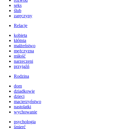
rozwód
seks
ślub
zaręczyny
Relacje
kobieta
kłótnia
małżeństwo
mężczyzna
miłość
narzeczeni
przyjaźń
Rodzina
dom
dziadkowie
dzieci
macierzyństwo
nastolatki
wychowanie
psychologia
śmierć