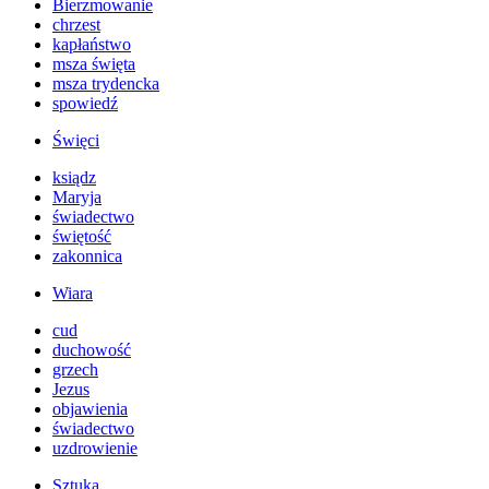
Bierzmowanie
chrzest
kapłaństwo
msza święta
msza trydencka
spowiedź
Święci
ksiądz
Maryja
świadectwo
świętość
zakonnica
Wiara
cud
duchowość
grzech
Jezus
objawienia
świadectwo
uzdrowienie
Sztuka