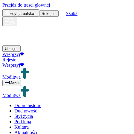
Przejdz do tresci glownej
Szukaj
Edycja
polska
Sekcje
Usługi
Wesprzyj
Rejestr
Wesprzyj
Modlitwa
Menu
Modlitwa
Dobre historie
Duchowość
Styl życia
Pod lupą
Kultura
Aktualności