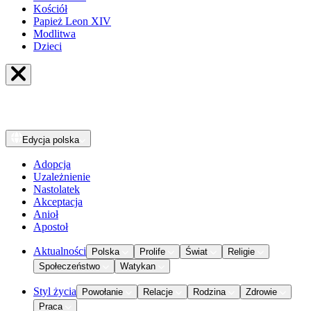
Kościół
Papież Leon XIV
Modlitwa
Dzieci
Edycja
polska
Adopcja
Uzależnienie
Nastolatek
Akceptacja
Anioł
Apostoł
Aktualności
Polska
Prolife
Świat
Religie
Społeczeństwo
Watykan
Styl życia
Powołanie
Relacje
Rodzina
Zdrowie
Praca