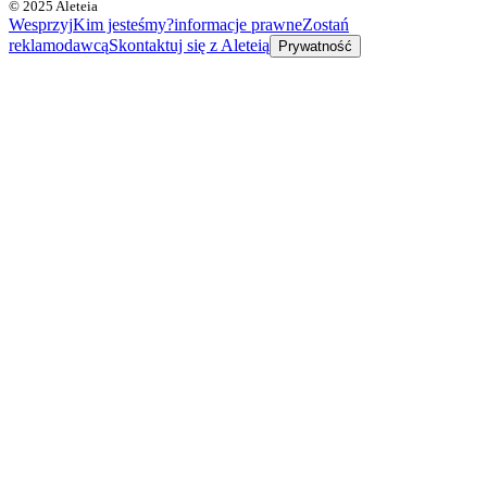
© 2025 Aleteia
Wesprzyj
Kim jesteśmy?
informacje prawne
Zostań
reklamodawcą
Skontaktuj się z Aleteią
Prywatność