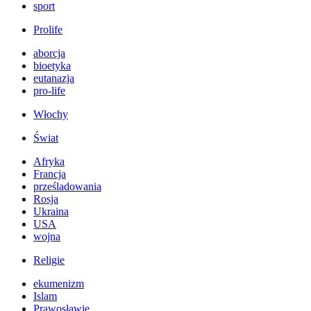
sport
Prolife
aborcja
bioetyka
eutanazja
pro-life
Włochy
Świat
Afryka
Francja
prześladowania
Rosja
Ukraina
USA
wojna
Religie
ekumenizm
Islam
Prawosławie