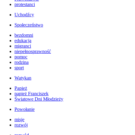
protestanci
Uchodźcy
Społeczeństwo
bezdomni
edukacja
migranci
niepełnosprawność
pomoc
rodzina
sport
Watykan
Papież
papież Franciszek
Światowe Dni Młodzieży
Powołanie
misje
rozwój