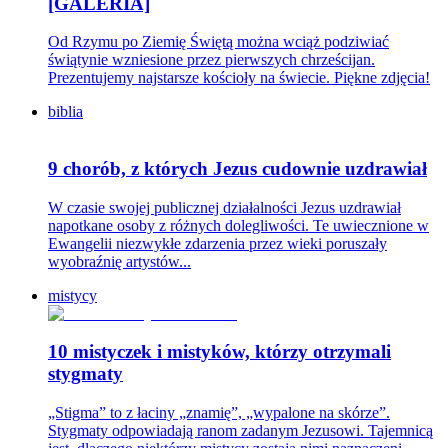
[GALERIA]
Od Rzymu po Ziemię Świętą można wciąż podziwiać
świątynie wzniesione przez pierwszych chrześcijan.
Prezentujemy najstarsze kościoły na świecie. Piękne zdjęcia!
biblia
9 chorób, z których Jezus cudownie uzdrawiał
W czasie swojej publicznej działalności Jezus uzdrawiał
napotkane osoby z różnych dolegliwości. Te uwiecznione w
Ewangelii niezwykłe zdarzenia przez wieki poruszały
wyobraźnię artystów...
mistycy
10 mistyczek i mistyków, którzy otrzymali
stygmaty
„Stigma” to z łaciny „znamię”, „wypalone na skórze”.
Stygmaty odpowiadają ranom zadanym Jezusowi. Tajemnicą