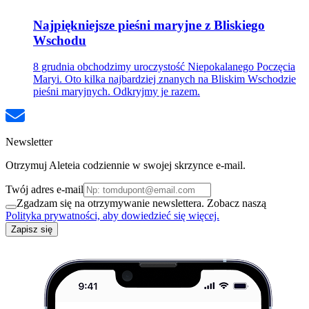
Najpiękniejsze pieśni maryjne z Bliskiego
Wschodu
8 grudnia obchodzimy uroczystość Niepokalanego Poczęcia
Maryi. Oto kilka najbardziej znanych na Bliskim Wschodzie
pieśni maryjnych. Odkryjmy je razem.
Newsletter
Otrzymuj Aleteia codziennie w swojej skrzynce e-mail.
Twój adres e-mail
Zgadzam się na otrzymywanie newslettera. Zobacz naszą
Polityka prywatności, aby dowiedzieć się więcej.
Zapisz się