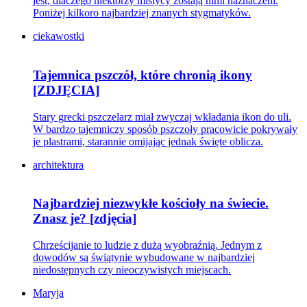
jest, dlaczego niektórzy mistycy zostają nimi naznaczeni.
Poniżej kilkoro najbardziej znanych stygmatyków.
ciekawostki
Tajemnica pszczół, które chronią ikony
[ZDJĘCIA]
Stary grecki pszczelarz miał zwyczaj wkładania ikon do uli.
W bardzo tajemniczy sposób pszczoły pracowicie pokrywały
je plastrami, starannie omijając jednak święte oblicza.
architektura
Najbardziej niezwykłe kościoły na świecie.
Znasz je? [zdjęcia]
Chrześcijanie to ludzie z dużą wyobraźnią. Jednym z
dowodów są świątynie wybudowane w najbardziej
niedostępnych czy nieoczywistych miejscach.
Maryja