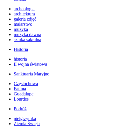
archeologia
architektura
galeria zdjęć
malarstwo
muzyka
muzyka dawna
sztuka sakralna
Historia
historia
II wojna światowa
Sanktuaria Maryjne
Częstochowa
Fatima
Guadalupe
Lourdes
Podróż
pielgrzymka
Ziemia Święta