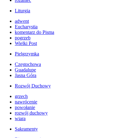
różaniec
Liturgia
adwent
Eucharystia
komentarz do Pisma
pogrzeb
Wielki Post
Pielgrzymka
Częstochowa
Guadalupe
Jasna Góra
Rozwój Duchowy
grzech
nawrócenie
powołanie
rozwój duchowy
wiara
Sakramenty