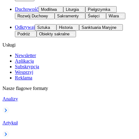
Duchowość
Modlitwa
Liturgia
Pielgrzymka
Rozwój Duchowy
Sakramenty
Święci
Wiara
Odkrywaj
Sztuka
Historia
Sanktuaria Maryjne
Podróż
Obiekty sakralne
Usługi
Newsletter
Aplikacja
Subskrypcja
Wesprzyj
Reklama
Nasze flagowe formaty
Analizy
Artykuł