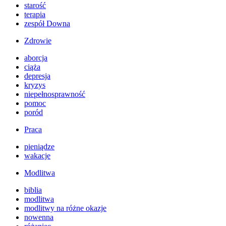
starość
terapia
zespół Downa
Zdrowie
aborcja
ciąża
depresja
kryzys
niepełnosprawność
pomoc
poród
Praca
pieniądze
wakacje
Modlitwa
biblia
modlitwa
modlitwy na różne okazje
nowenna