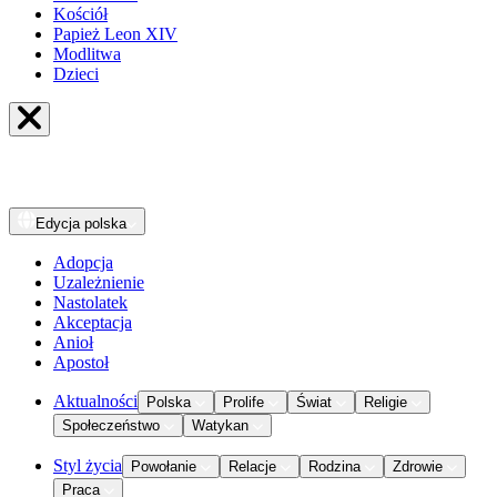
Kościół
Papież Leon XIV
Modlitwa
Dzieci
Edycja
polska
Adopcja
Uzależnienie
Nastolatek
Akceptacja
Anioł
Apostoł
Aktualności
Polska
Prolife
Świat
Religie
Społeczeństwo
Watykan
Styl życia
Powołanie
Relacje
Rodzina
Zdrowie
Praca