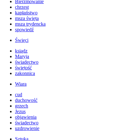
Bierzmowanie
chrzest
kapłaństwo
msza święta
msza trydencka
spowiedź
Święci
ksiądz
Maryja
świadectwo
świętość
zakonnica
Wiara
cud
duchowość
grzech
Jezus
objawienia
świadectwo
uzdrowienie
Sztuka