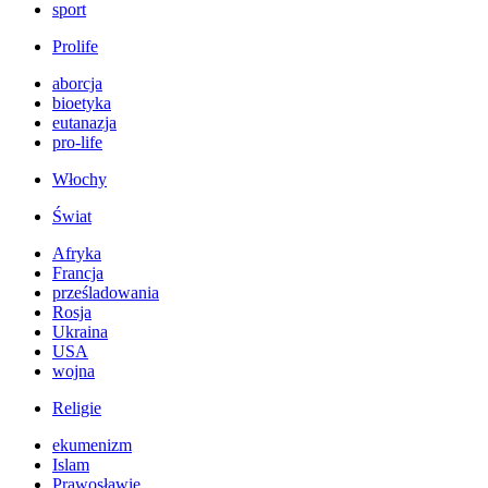
sport
Prolife
aborcja
bioetyka
eutanazja
pro-life
Włochy
Świat
Afryka
Francja
prześladowania
Rosja
Ukraina
USA
wojna
Religie
ekumenizm
Islam
Prawosławie