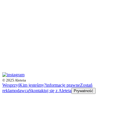
© 2025 Aleteia
Wesprzyj
Kim jesteśmy?
informacje prawne
Zostań
reklamodawcą
Skontaktuj się z Aleteią
Prywatność