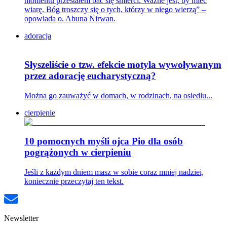
momentu przestałem bać się śmierci. Ważne jest, by mieć
wiarę. Bóg troszczy się o tych, którzy w niego wierzą” –
opowiada o. Abuna Nirwan.
adoracja
Słyszeliście o tzw. efekcie motyla wywoływanym
przez adorację eucharystyczną?
Można go zauważyć w domach, w rodzinach, na osiedlu...
cierpienie
10 pomocnych myśli ojca Pio dla osób
pogrążonych w cierpieniu
Jeśli z każdym dniem masz w sobie coraz mniej nadziei,
koniecznie przeczytaj ten tekst.
Newsletter