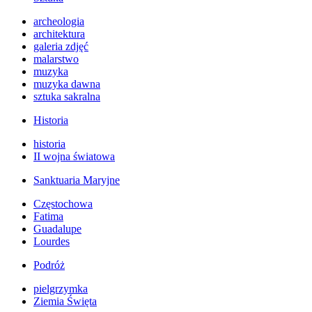
archeologia
architektura
galeria zdjęć
malarstwo
muzyka
muzyka dawna
sztuka sakralna
Historia
historia
II wojna światowa
Sanktuaria Maryjne
Częstochowa
Fatima
Guadalupe
Lourdes
Podróż
pielgrzymka
Ziemia Święta