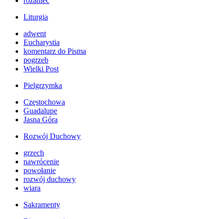
różaniec
Liturgia
adwent
Eucharystia
komentarz do Pisma
pogrzeb
Wielki Post
Pielgrzymka
Częstochowa
Guadalupe
Jasna Góra
Rozwój Duchowy
grzech
nawrócenie
powołanie
rozwój duchowy
wiara
Sakramenty