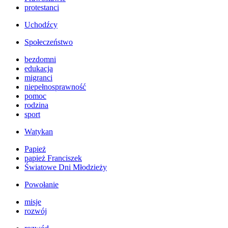
protestanci
Uchodźcy
Społeczeństwo
bezdomni
edukacja
migranci
niepełnosprawność
pomoc
rodzina
sport
Watykan
Papież
papież Franciszek
Światowe Dni Młodzieży
Powołanie
misje
rozwój