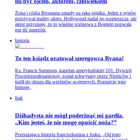
mi być ojcem, aktorem, człowiekiem
Żona i córka Brosnana zmarły na raka jajnika. Jeden z synów
przeżywał trudny okres. Hollywood nadal go rozpieszcza, ale
aktor przyznaje, że to właśnie rozmowa z Bogiem pozwala
mu iść naprzód.
historia
To ten ksiądz uratował szeregowca Ryana!
Ks. Francis Sampson, kapelan amerykańskiej 101. Dywizji
Powietrznodesantowej, został schwytany przez Niemców i
trafił do obozu dla więźniów wojennych. Poznajcie jego
historię.
Irak
Dżihadysta nie mógł poderżnąć mi gardła.
„Kim jesteś, że nie mogę opuścić noża?”
Przerażająca historia franciszkanina z Iraku. „Od tego