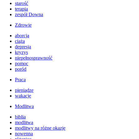
starość
terapia
zespół Downa
Zdrowie
aborcja
ciąża
depresja
kryzys
niepełnosprawność
pomoc
poród
Praca
pieniądze
wakacje
Modlitwa
biblia
modlitwa
modlitwy na różne okazje
nowenna