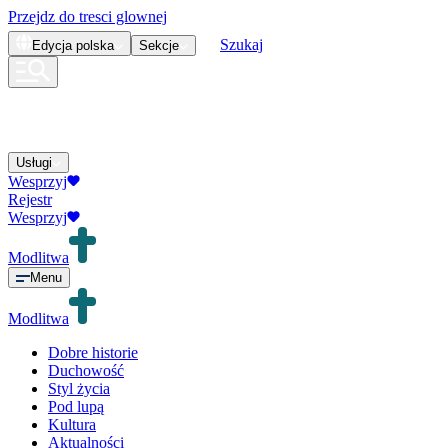
Przejdz do tresci glownej
Szukaj
Edycja
polska
Sekcje
Usługi
Wesprzyj
Rejestr
Wesprzyj
Modlitwa
Menu
Modlitwa
Dobre historie
Duchowość
Styl życia
Pod lupą
Kultura
Aktualności