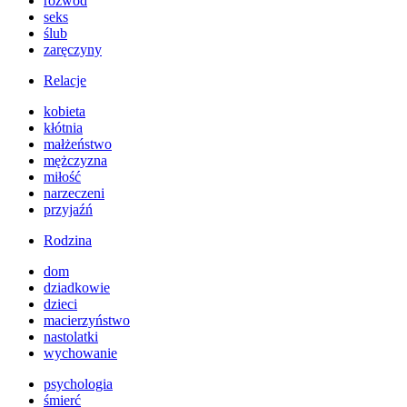
rozwód
seks
ślub
zaręczyny
Relacje
kobieta
kłótnia
małżeństwo
mężczyzna
miłość
narzeczeni
przyjaźń
Rodzina
dom
dziadkowie
dzieci
macierzyństwo
nastolatki
wychowanie
psychologia
śmierć