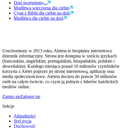
Dziś świętujemy...
Modlitwa wieczorna dla ciebie
Cytat z Biblii dla ciebie na dziś
Modlitwa dla ciebie na dziś
Uruchomiony w 2013 roku, Aleteia to bezpłatny internetowy
dziennik informacyjny. Strona jest dostępna w sześciu językach
(francuskim, angielskim, portugalskim, hiszpańskim, polskim i
słoweńskim). Każdego miesiąca ponad 10 milionów czytelników
korzysta z Aletei poprzez jej stronę internetową, aplikację oraz
media społecznościowe. Aleteia dociera do prawie 50 milionów
osób na całym świecie, co czyni ją jednym z liderów katolickich
mediów online.
Zapisz się
Zaloguj się
Sekcje
Aktualności
Styl życia
Duchowość