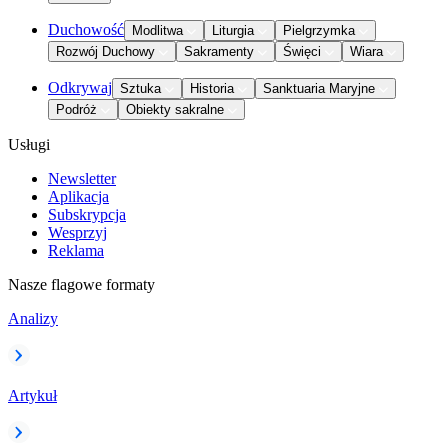
Duchowość
Modlitwa
Liturgia
Pielgrzymka
Rozwój Duchowy
Sakramenty
Święci
Wiara
Odkrywaj
Sztuka
Historia
Sanktuaria Maryjne
Podróż
Obiekty sakralne
Usługi
Newsletter
Aplikacja
Subskrypcja
Wesprzyj
Reklama
Nasze flagowe formaty
Analizy
Artykuł