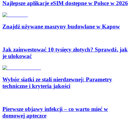
Najlepsze aplikacje eSIM dostępne w Polsce w 2026
Znajdź używane maszyny budowlane w Kapow
Jak zainwestować 10 tysięcy złotych? Sprawdź, jak
je ulokować
Wybór siatki ze stali nierdzewnej: Parametry
techniczne i kryteria jakości
Pierwsze objawy infekcji – co warto mieć w
domowej apteczce