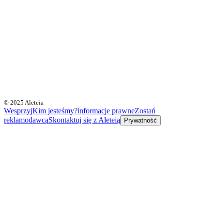
© 2025 Aleteia
Wesprzyj
Kim jesteśmy?
informacje prawne
Zostań
reklamodawcą
Skontaktuj się z Aleteią
Prywatność