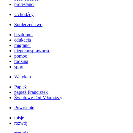
protestanci
Uchodźcy
Społeczeństwo
bezdomni
edukacja
migranci
niepełnosprawność
pomoc
rodzina
sport
Watykan
Papież
papież Franciszek
Światowe Dni Młodzieży
Powołanie
misje
rozwój