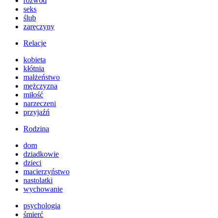
rozwód
seks
ślub
zaręczyny
Relacje
kobieta
kłótnia
małżeństwo
mężczyzna
miłość
narzeczeni
przyjaźń
Rodzina
dom
dziadkowie
dzieci
macierzyństwo
nastolatki
wychowanie
psychologia
śmierć