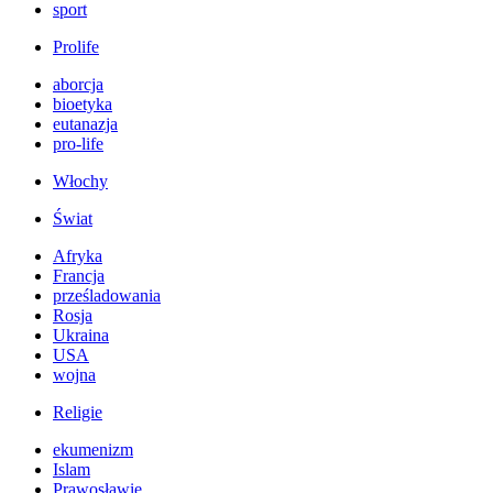
sport
Prolife
aborcja
bioetyka
eutanazja
pro-life
Włochy
Świat
Afryka
Francja
prześladowania
Rosja
Ukraina
USA
wojna
Religie
ekumenizm
Islam
Prawosławie