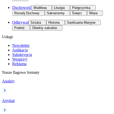
Duchowość
Modlitwa
Liturgia
Pielgrzymka
Rozwój Duchowy
Sakramenty
Święci
Wiara
Odkrywaj
Sztuka
Historia
Sanktuaria Maryjne
Podróż
Obiekty sakralne
Usługi
Newsletter
Aplikacja
Subskrypcja
Wesprzyj
Reklama
Nasze flagowe formaty
Analizy
Artykuł