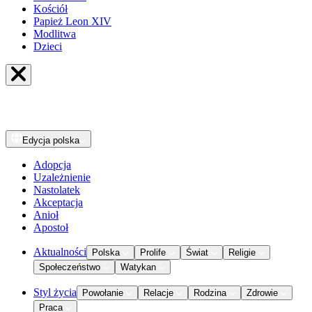
Kościół
Papież Leon XIV
Modlitwa
Dzieci
Edycja
polska
Adopcja
Uzależnienie
Nastolatek
Akceptacja
Anioł
Apostoł
Aktualności
Polska
Prolife
Świat
Religie
Społeczeństwo
Watykan
Styl życia
Powołanie
Relacje
Rodzina
Zdrowie
Praca