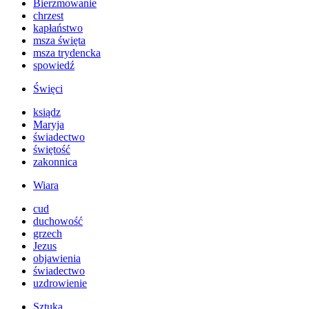
Bierzmowanie
chrzest
kapłaństwo
msza święta
msza trydencka
spowiedź
Święci
ksiądz
Maryja
świadectwo
świętość
zakonnica
Wiara
cud
duchowość
grzech
Jezus
objawienia
świadectwo
uzdrowienie
Sztuka