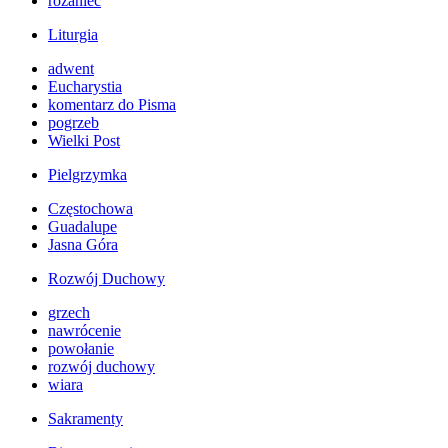
różaniec
Liturgia
adwent
Eucharystia
komentarz do Pisma
pogrzeb
Wielki Post
Pielgrzymka
Częstochowa
Guadalupe
Jasna Góra
Rozwój Duchowy
grzech
nawrócenie
powołanie
rozwój duchowy
wiara
Sakramenty