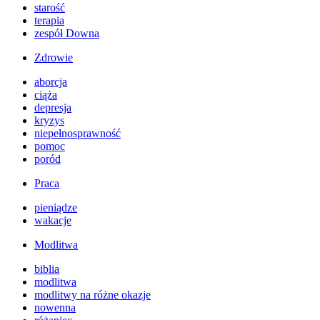
starość
terapia
zespół Downa
Zdrowie
aborcja
ciąża
depresja
kryzys
niepełnosprawność
pomoc
poród
Praca
pieniądze
wakacje
Modlitwa
biblia
modlitwa
modlitwy na różne okazje
nowenna