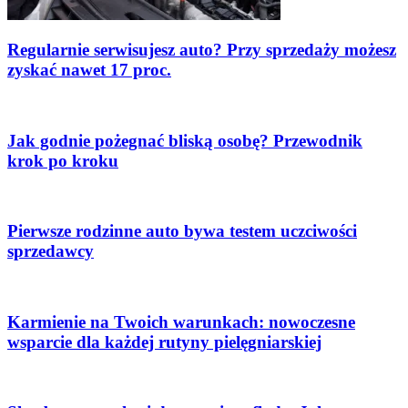
Regularnie serwisujesz auto? Przy sprzedaży możesz
zyskać nawet 17 proc.
Jak godnie pożegnać bliską osobę? Przewodnik
krok po kroku
Pierwsze rodzinne auto bywa testem uczciwości
sprzedawcy
Karmienie na Twoich warunkach: nowoczesne
wsparcie dla każdej rutyny pielęgniarskiej