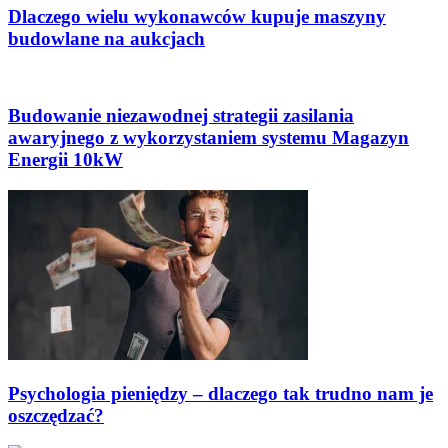
Dlaczego wielu wykonawców kupuje maszyny
budowlane na aukcjach
Budowanie niezawodnej strategii zasilania
awaryjnego z wykorzystaniem systemu Magazyn
Energii 10kW
Psychologia pieniędzy – dlaczego tak trudno nam je
oszczędzać?