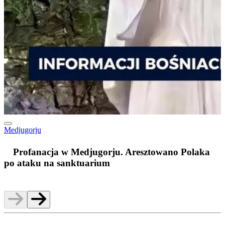
Medjugorju
m
Profanacja w Medjugorju. Aresztowano Polaka
po ataku na sanktuarium