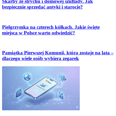
Skarby ze strychu i domowej szuflady. Jak
bezpiecznie sprzedać antyki i starocie?
Pielgrzymka na czterech kółkach. Jakie święte
miejsca w Polsce warto odwiedzić?
Pamiątka Pierwszej Komunii, która zostaje na lata –
dlaczego wiele osób wybiera zegarek