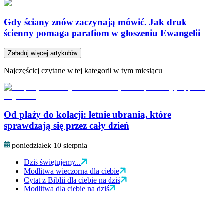
Gdy ściany znów zaczynają mówić. Jak druk
ścienny pomaga parafiom w głoszeniu Ewangelii
Załaduj więcej artykułów
Najczęściej czytane w tej kategorii w tym miesiącu
Od plaży do kolacji: letnie ubrania, które
sprawdzają się przez cały dzień
poniedziałek 10 sierpnia
Dziś świętujemy...
Modlitwa wieczorna dla ciebie
Cytat z Biblii dla ciebie na dziś
Modlitwa dla ciebie na dziś