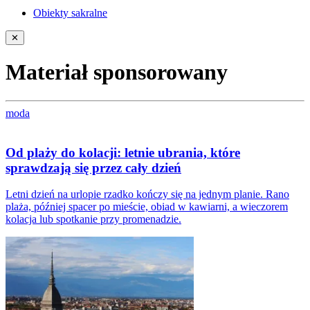
Obiekty sakralne
✕
Materiał sponsorowany
moda
Od plaży do kolacji: letnie ubrania, które
sprawdzają się przez cały dzień
Letni dzień na urlopie rzadko kończy się na jednym planie. Rano
plaża, później spacer po mieście, obiad w kawiarni, a wieczorem
kolacja lub spotkanie przy promenadzie.