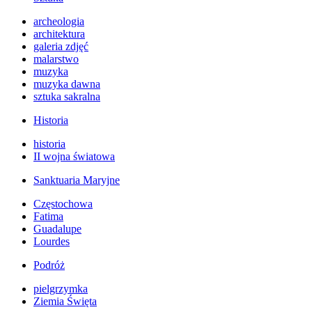
archeologia
architektura
galeria zdjęć
malarstwo
muzyka
muzyka dawna
sztuka sakralna
Historia
historia
II wojna światowa
Sanktuaria Maryjne
Częstochowa
Fatima
Guadalupe
Lourdes
Podróż
pielgrzymka
Ziemia Święta