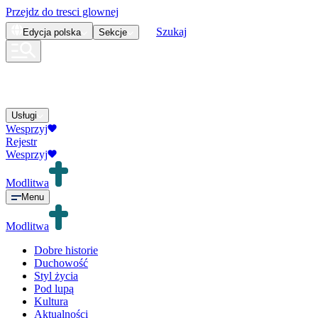
Przejdz do tresci glownej
Szukaj
Edycja
polska
Sekcje
Usługi
Wesprzyj
Rejestr
Wesprzyj
Modlitwa
Menu
Modlitwa
Dobre historie
Duchowość
Styl życia
Pod lupą
Kultura
Aktualności