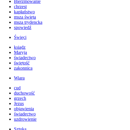
Bierzmowanie
chrzest
kapłaństwo
msza święta
msza trydencka
spowiedź
Święci
ksiądz
Maryja
świadectwo
świętość
zakonnica
Wiara
cud
duchowość
grzech
Jezus
objawienia
świadectwo
uzdrowienie
Sztuka