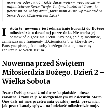
nowennę odprawiać i jakie dusze wpierw wprowadzić w
najlitościwsze Serce Twoje. I odpowiedział mi Jezus, że
powie mi na każdy dzień, jakie mam dusze wprowadzić w
Serce Jego. (Dzienniczek 1209)
I
stotą tej nowenny jest odmawianie koronki do Bożego
miłosierdzia o dowolnej porze dnia
. Nie trzeba jej
odmawiać o godzinie 15:00. Aby pogłębić tę modlitwę,
zamieszczamy fragmenty „Dzienniczka”, w których św.
Faustyna pisze, jakie osoby każdego dnia tej nowenny
zanurzała w Sercu Jezusa.
Nowenna przed Świętem
Miłosierdzia Bożego. Dzień 2 –
Wielka Sobota
Jezus: Dziś sprowadź mi dusze kapłańskie i dusze
zakonne, i zanurz je w niezgłębionym miłosierdziu Moim.
One dały mi moc przetrwania gorzkiej męki, przez nich
jak przez kanały spływa na ludzkość miłosierdzie moje.