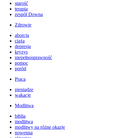
starość
terapia
zespół Downa
Zdrowie
aborcja
ciąża
depresja
kryzys
niepełnosprawność
pomoc
poród
Praca
pieniądze
wakacje
Modlitwa
biblia
modlitwa
modlitwy na różne okazje
nowenna