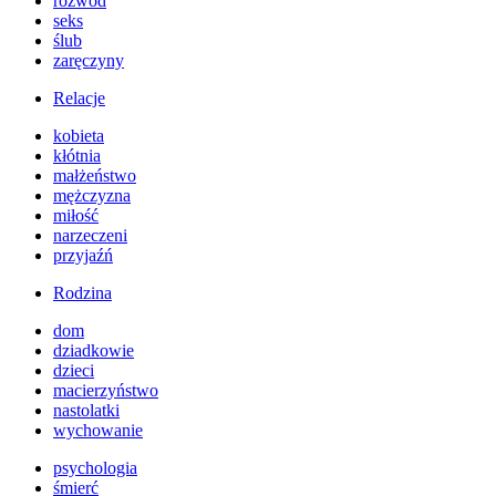
rozwód
seks
ślub
zaręczyny
Relacje
kobieta
kłótnia
małżeństwo
mężczyzna
miłość
narzeczeni
przyjaźń
Rodzina
dom
dziadkowie
dzieci
macierzyństwo
nastolatki
wychowanie
psychologia
śmierć