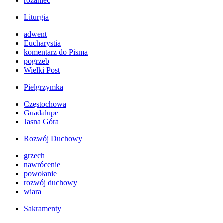
różaniec
Liturgia
adwent
Eucharystia
komentarz do Pisma
pogrzeb
Wielki Post
Pielgrzymka
Częstochowa
Guadalupe
Jasna Góra
Rozwój Duchowy
grzech
nawrócenie
powołanie
rozwój duchowy
wiara
Sakramenty