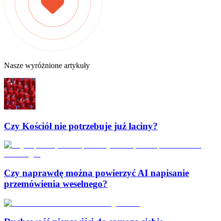
Nasze wyróżnione artykuły
Czy Kościół nie potrzebuje już łaciny?
Czy naprawdę można powierzyć AI napisanie
przemówienia weselnego?