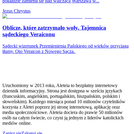
pokładzie zamienił się nad walczącą Warszawą w...
Jezus Chrystus
Oblicze, które zatrzymało woły. Tajemnica
sądeckiego Veraiconu
Sądecki wizerunek Przemienienia Pańskiego od wieków przyciąga
tłumy. Oto Veraicon z Nowego Sącza.
Uruchomiony w 2013 roku, Aleteia to bezpłatny internetowy
dziennik informacyjny. Strona jest dostępna w sześciu językach
(francuskim, angielskim, portugalskim, hiszpańskim, polskim i
słoweńskim). Każdego miesiąca ponad 10 milionów czytelników
korzysta z Aletei poprzez jej stronę internetową, aplikację oraz
media społecznościowe. Aleteia dociera do prawie 50 milionów
osób na całym świecie, co czyni ją jednym z liderów katolickich
mediów online.
Zapisz się
Zaloguj się