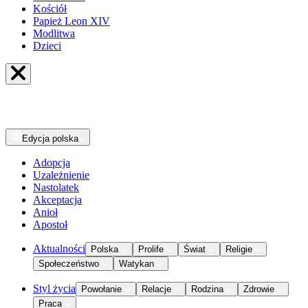
Kościół
Papież Leon XIV
Modlitwa
Dzieci
Edycja
polska
Adopcja
Uzależnienie
Nastolatek
Akceptacja
Anioł
Apostoł
Aktualności
Polska
Prolife
Świat
Religie
Społeczeństwo
Watykan
Styl życia
Powołanie
Relacje
Rodzina
Zdrowie
Praca