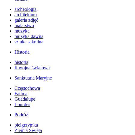
archeologia
architektura
galeria zdjęć
malarstwo
muzyka
muzyka dawna
sztuka sakralna
Historia
historia
II wojna światowa
Sanktuaria Maryjne
Częstochowa
Fatima
Guadalupe
Lourdes
Podróż
pielgrzymka
Ziemia Święta