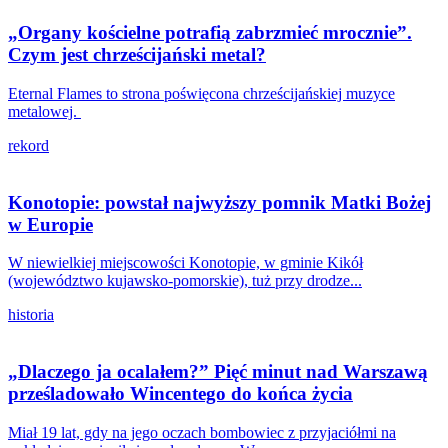
„Organy kościelne potrafią zabrzmieć mrocznie”.
Czym jest chrześcijański metal?
Eternal Flames to strona poświęcona chrześcijańskiej muzyce
metalowej.
rekord
Konotopie: powstał najwyższy pomnik Matki Bożej
w Europie
W niewielkiej miejscowości Konotopie, w gminie Kikół
(województwo kujawsko-pomorskie), tuż przy drodze...
historia
„Dlaczego ja ocalałem?” Pięć minut nad Warszawą
prześladowało Wincentego do końca życia
Miał 19 lat, gdy na jego oczach bombowiec z przyjaciółmi na