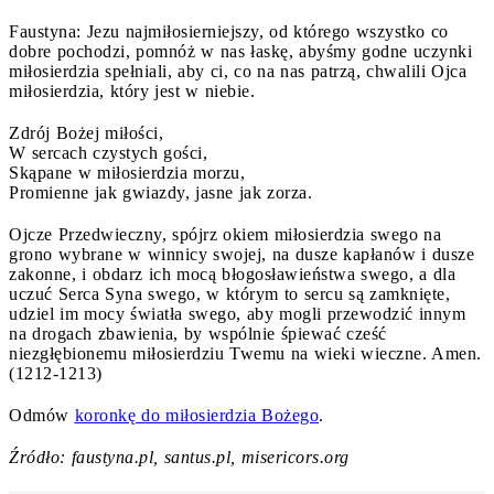
Faustyna: Jezu najmiłosierniejszy, od którego wszystko co
dobre pochodzi, pomnóż w nas łaskę, abyśmy godne uczynki
miłosierdzia spełniali, aby ci, co na nas patrzą, chwalili Ojca
miłosierdzia, który jest w niebie.
Zdrój Bożej miłości,
W sercach czystych gości,
Skąpane w miłosierdzia morzu,
Promienne jak gwiazdy, jasne jak zorza.
Ojcze Przedwieczny, spójrz okiem miłosierdzia swego na
grono wybrane w winnicy swojej, na dusze kapłanów i dusze
zakonne, i obdarz ich mocą błogosławieństwa swego, a dla
uczuć Serca Syna swego, w którym to sercu są zamknięte,
udziel im mocy światła swego, aby mogli przewodzić innym
na drogach zbawienia, by wspólnie śpiewać cześć
niezgłębionemu miłosierdziu Twemu na wieki wieczne. Amen.
(1212-1213)
Odmów
koronkę do miłosierdzia Bożego
.
Źródło: faustyna.pl, santus.pl, misericors.org