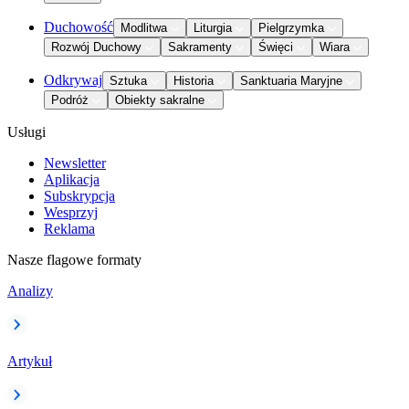
Duchowość
Modlitwa
Liturgia
Pielgrzymka
Rozwój Duchowy
Sakramenty
Święci
Wiara
Odkrywaj
Sztuka
Historia
Sanktuaria Maryjne
Podróż
Obiekty sakralne
Usługi
Newsletter
Aplikacja
Subskrypcja
Wesprzyj
Reklama
Nasze flagowe formaty
Analizy
Artykuł