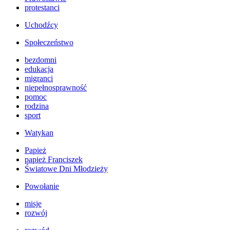
protestanci
Uchodźcy
Społeczeństwo
bezdomni
edukacja
migranci
niepełnosprawność
pomoc
rodzina
sport
Watykan
Papież
papież Franciszek
Światowe Dni Młodzieży
Powołanie
misje
rozwój