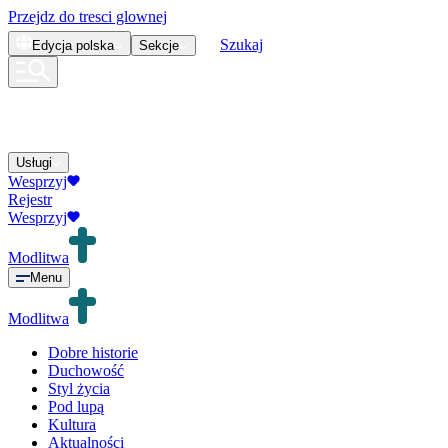
Przejdz do tresci glownej
Szukaj
Edycja
polska
Sekcje
Usługi
Wesprzyj
Rejestr
Wesprzyj
Modlitwa
Menu
Modlitwa
Dobre historie
Duchowość
Styl życia
Pod lupą
Kultura
Aktualności