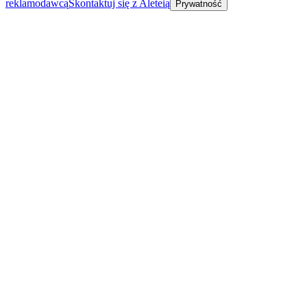
reklamodawcą
Skontaktuj się z Aleteią
Prywatność