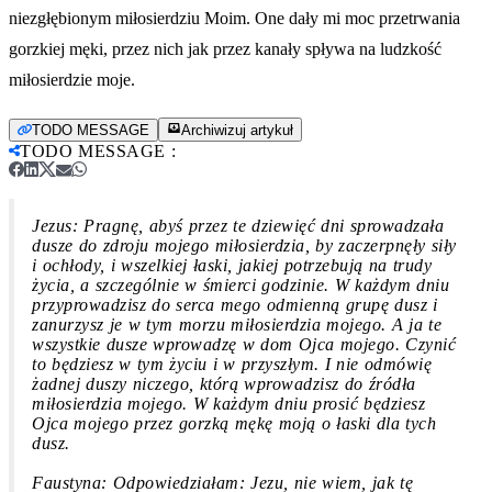
niezgłębionym miłosierdziu Moim. One dały mi moc przetrwania
gorzkiej męki, przez nich jak przez kanały spływa na ludzkość
miłosierdzie moje.
TODO MESSAGE
Archiwizuj artykuł
TODO MESSAGE
:
Jezus: Pragnę, abyś przez te dziewięć dni sprowadzała
dusze do zdroju mojego miłosierdzia, by zaczerpnęły siły
i ochłody, i wszelkiej łaski, jakiej potrzebują na trudy
życia, a szczególnie w śmierci godzinie. W każdym dniu
przyprowadzisz do serca mego odmienną grupę dusz i
zanurzysz je w tym morzu miłosierdzia mojego. A ja te
wszystkie dusze wprowadzę w dom Ojca mojego. Czynić
to będziesz w tym życiu i w przyszłym. I nie odmówię
żadnej duszy niczego, którą wprowadzisz do źródła
miłosierdzia mojego. W każdym dniu prosić będziesz
Ojca mojego przez gorzką mękę moją o łaski dla tych
dusz.
Faustyna: Odpowiedziałam: Jezu, nie wiem, jak tę