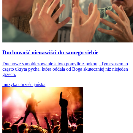
Duchowość nienawiści do samego siebie
Duchowe samobiczowanie łatwo pomylić z pokorą. Tymczasem to
często ukryta pycha, która oddala od Boga skuteczniej niż niejeden
grzech.
muzyka chrześcijańska