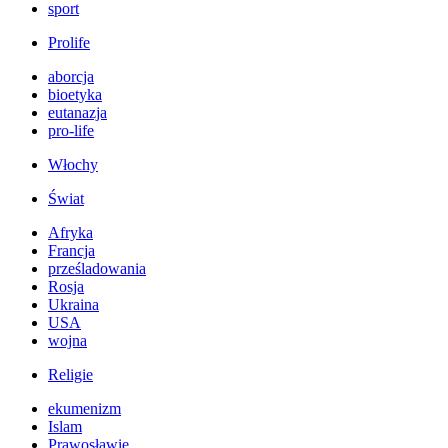
sport
Prolife
aborcja
bioetyka
eutanazja
pro-life
Włochy
Świat
Afryka
Francja
prześladowania
Rosja
Ukraina
USA
wojna
Religie
ekumenizm
Islam
Prawosławie