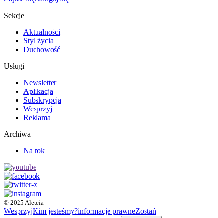
Sekcje
Aktualności
Styl życia
Duchowość
Usługi
Newsletter
Aplikacja
Subskrypcja
Wesprzyj
Reklama
Archiwa
Na rok
© 2025 Aleteia
Wesprzyj
Kim jesteśmy?
informacje prawne
Zostań