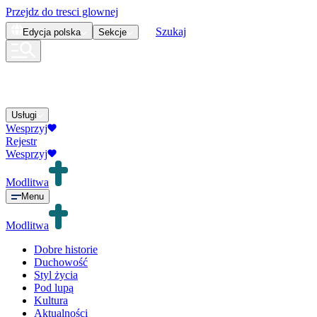
Przejdz do tresci glownej
Szukaj
Edycja
polska
Sekcje
Usługi
Wesprzyj
Rejestr
Wesprzyj
Modlitwa
Menu
Modlitwa
Dobre historie
Duchowość
Styl życia
Pod lupą
Kultura
Aktualności