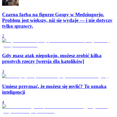
Czarna farba na figurze Gospy w Medziugorju.
Problem jest większy, niż się wydaje — i nie dotyczy
tylko sprawcy.
2
Gdy masz atak niepokoju, możesz zrobić kilka
prostych rzeczy [wersja dla katolików]
3
Umiesz przyznać, że możesz się mylić? To oznaka
inteligencji
4