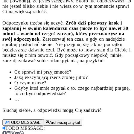
nie powodują, że jesteś szczęśliwy. Skoro nie odpoczywasz, to
nie jesteś blisko siebie i nie wiesz co w tym momencie sprawi
Ci największą radość.
Odpoczynku trzeba się uczyć.
Zrób dziś pierwszy krok i
zaplanuj w swoim kalendarzu czas (może to być nawet 30
minut – warto od czegoś zacząć), który przeznaczysz na
swój odpoczynek.
Zarezerwuj ten czas, a gdy on nadejdzie
spróbuj posłuchać siebie. Nie przejmuj się jak na początku
będziesz się dziwnie czuł. Być może to nowy stan dla Ciebie i
musisz się z nim oswoić. Gdy początkowy niepokój minie,
zacznij zadawać sobie różne pytania, na przykład:
Co sprawi mi przyjemność?
Jaką ekscytującą rzecz zrobię jutro?
O czym marzę?
Gdyby ktoś mnie zapytał o to, czego najbardziej pragnę,
to co bym odpowiedział?
….
Słuchaj siebie, a odpowiedzi mogą Cię zadziwić.
TODO MESSAGE
Archiwizuj artykuł
TODO MESSAGE
: