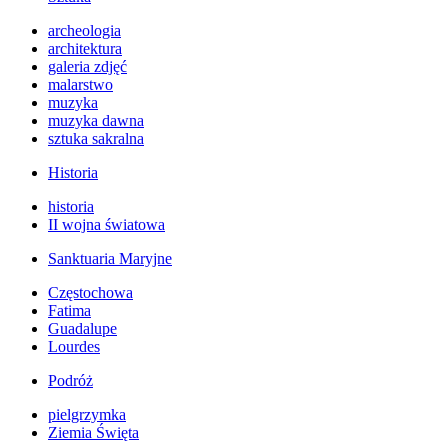
archeologia
architektura
galeria zdjęć
malarstwo
muzyka
muzyka dawna
sztuka sakralna
Historia
historia
II wojna światowa
Sanktuaria Maryjne
Częstochowa
Fatima
Guadalupe
Lourdes
Podróż
pielgrzymka
Ziemia Święta