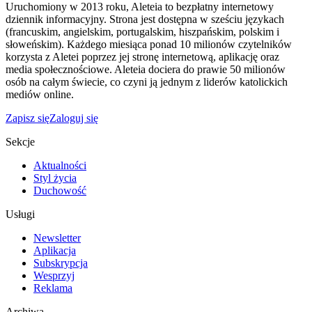
Uruchomiony w 2013 roku, Aleteia to bezpłatny internetowy
dziennik informacyjny. Strona jest dostępna w sześciu językach
(francuskim, angielskim, portugalskim, hiszpańskim, polskim i
słoweńskim). Każdego miesiąca ponad 10 milionów czytelników
korzysta z Aletei poprzez jej stronę internetową, aplikację oraz
media społecznościowe. Aleteia dociera do prawie 50 milionów
osób na całym świecie, co czyni ją jednym z liderów katolickich
mediów online.
Zapisz się
Zaloguj się
Sekcje
Aktualności
Styl życia
Duchowość
Usługi
Newsletter
Aplikacja
Subskrypcja
Wesprzyj
Reklama
Archiwa