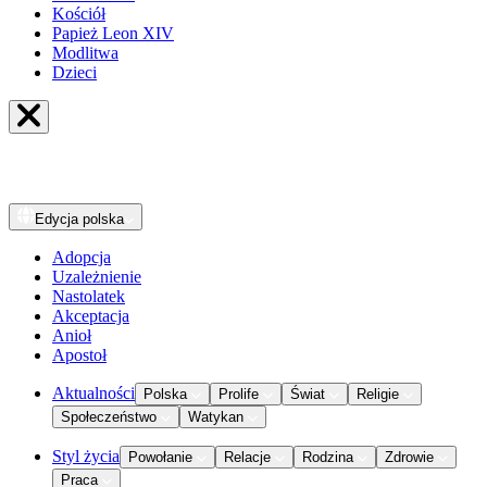
Kościół
Papież Leon XIV
Modlitwa
Dzieci
Edycja
polska
Adopcja
Uzależnienie
Nastolatek
Akceptacja
Anioł
Apostoł
Aktualności
Polska
Prolife
Świat
Religie
Społeczeństwo
Watykan
Styl życia
Powołanie
Relacje
Rodzina
Zdrowie
Praca