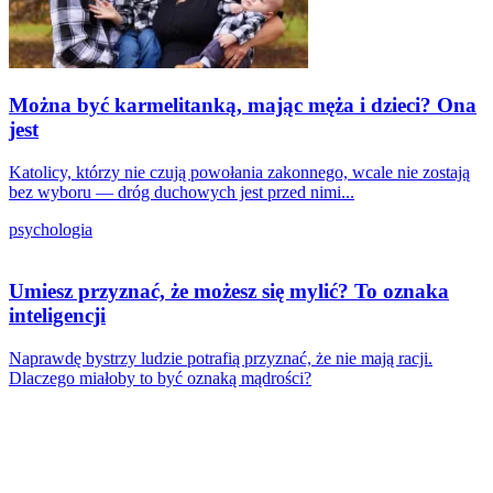
Można być karmelitanką, mając męża i dzieci? Ona
jest
Katolicy, którzy nie czują powołania zakonnego, wcale nie zostają
bez wyboru — dróg duchowych jest przed nimi...
psychologia
Umiesz przyznać, że możesz się mylić? To oznaka
inteligencji
Naprawdę bystrzy ludzie potrafią przyznać, że nie mają racji.
Dlaczego miałoby to być oznaką mądrości?