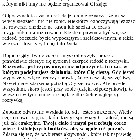
którym nikt inny nie będzie organizował Ci zajęć.
Odpoczynek to czas na refleksje, co nie oznacza, że masz
wtedy siedzieć i nic nie robić. Niektórzy odpoczywają jeżdżąc
na rowerze, chodząc na basen lub spędzając czas z
przyjaciółmi na rozmowach. Efektem powinna być większa
radość, poczucie bycia wypoczętym i zrelaksowanym, a także
większej ilości siły i chęci do życia.
Dopiero gdy Twoje ciało i umysł odpoczęły, możesz
prawdziwie cieszyć się życiem i czerpać radość z rozrywki.
Rozrywka jest czymś innym niż odpoczynek, to czas, w
którym podejmujesz działania, które Cię cieszą.
Gdy jesteś
wypoczęty, więcej rzeczy sprawia, że czujesz się szczęśliwy.
Nawet małe zdarzenia potrafią Cię zachwycić. Ale przede
wszystkim, skoro jesteś przy sobie (dzięki odpoczynkowi), to
wiesz co w tym momencie będzie dla Ciebie najlepszą
rozrywką.
Zupełnie odwrotnie wygląda to, gdy jesteś zmęczony. Wtedy
często nawet zajęcia, które kiedyś sprawiały Ci radość, nie są
już tak atrakcyjne.
Twoje ciało i umysł potrzebują coraz
więcej i silniejszych bodźców, aby w ogóle coś poczuć.
Zdarza się też, że wybierasz aktywności, które tak naprawdę