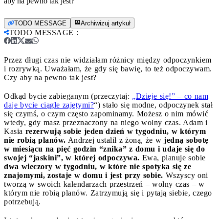
aby na pewno tak jest?
TODO MESSAGE
Archiwizuj artykuł
TODO MESSAGE
:
Przez długi czas nie widziałam różnicy między odpoczynkiem
i rozrywką. Uważałam, że gdy się bawię, to też odpoczywam.
Czy aby na pewno tak jest?
Odkąd bycie zabieganym (przeczytaj:
„Dzieje się!” – co nam
daje bycie ciągle zajętymi?
“) stało się modne, odpoczynek stał
się czymś, o czym często zapominamy. Możesz o nim mówić
wtedy, gdy masz przeznaczony na niego wolny czas. Adam i
Kasia
rezerwują sobie jeden dzień w tygodniu, w którym
nie robią planów.
Andrzej ustalił z żoną, że w
jedną sobotę
w miesiącu na pięć godzin “znika” z domu i udaje się do
swojej “jaskini”, w której odpoczywa.
Ewa, planuje sobie
dwa wieczory w tygodniu, w które nie spotyka się ze
znajomymi, zostaje w domu i jest przy sobie.
Wszyscy oni
tworzą w swoich kalendarzach przestrzeń – wolny czas – w
którym nie robią planów. Zatrzymują się i pytają siebie, czego
potrzebują.