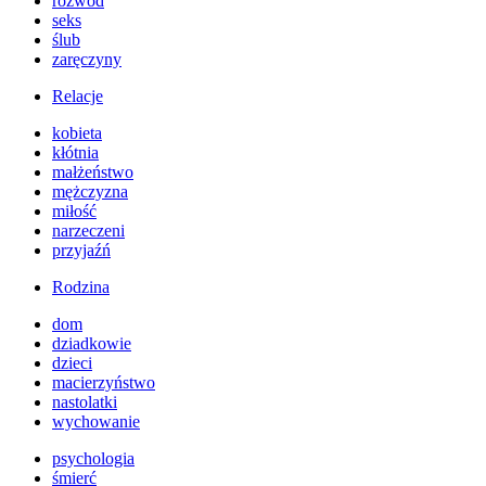
rozwód
seks
ślub
zaręczyny
Relacje
kobieta
kłótnia
małżeństwo
mężczyzna
miłość
narzeczeni
przyjaźń
Rodzina
dom
dziadkowie
dzieci
macierzyństwo
nastolatki
wychowanie
psychologia
śmierć