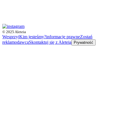
© 2025 Aleteia
Wesprzyj
Kim jesteśmy?
informacje prawne
Zostań
reklamodawcą
Skontaktuj się z Aleteią
Prywatność