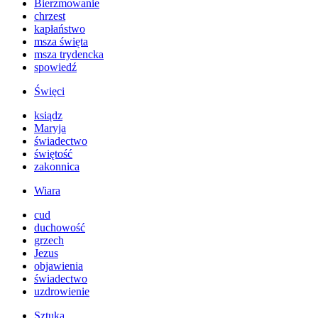
Bierzmowanie
chrzest
kapłaństwo
msza święta
msza trydencka
spowiedź
Święci
ksiądz
Maryja
świadectwo
świętość
zakonnica
Wiara
cud
duchowość
grzech
Jezus
objawienia
świadectwo
uzdrowienie
Sztuka