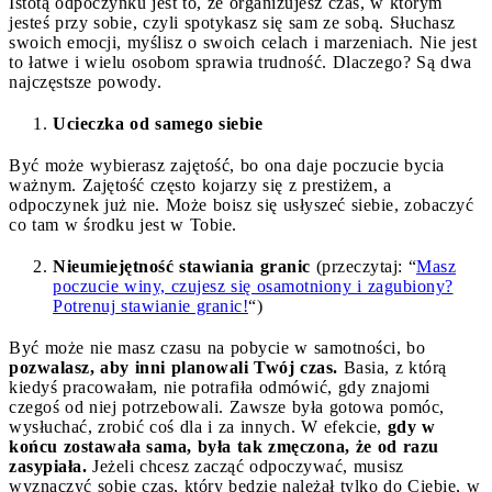
Istotą odpoczynku jest to, że organizujesz czas, w którym
jesteś przy sobie, czyli spotykasz się sam ze sobą. Słuchasz
swoich emocji, myślisz o swoich celach i marzeniach. Nie jest
to łatwe i wielu osobom sprawia trudność. Dlaczego? Są dwa
najczęstsze powody.
Ucieczka od samego siebie
Być może wybierasz zajętość, bo ona daje poczucie bycia
ważnym. Zajętość często kojarzy się z prestiżem, a
odpoczynek już nie. Może boisz się usłyszeć siebie, zobaczyć
co tam w środku jest w Tobie.
Nieumiejętność stawiania granic
(przeczytaj: “
Masz
poczucie winy, czujesz się osamotniony i zagubiony?
Potrenuj stawianie granic!
“)
Być może nie masz czasu na pobycie w samotności, bo
pozwalasz, aby inni planowali Twój czas.
Basia, z którą
kiedyś pracowałam, nie potrafiła odmówić, gdy znajomi
czegoś od niej potrzebowali. Zawsze była gotowa pomóc,
wysłuchać, zrobić coś dla i za innych. W efekcie,
gdy w
końcu zostawała sama, była tak zmęczona, że od razu
zasypiała.
Jeżeli chcesz zacząć odpoczywać, musisz
wyznaczyć sobie czas, który będzie należał tylko do Ciebie, w