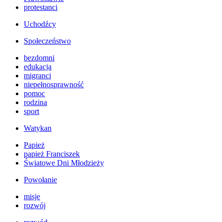
protestanci
Uchodźcy
Społeczeństwo
bezdomni
edukacja
migranci
niepełnosprawność
pomoc
rodzina
sport
Watykan
Papież
papież Franciszek
Światowe Dni Młodzieży
Powołanie
misje
rozwój