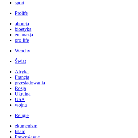
sport
Prolife
aborcja
bioetyka
eutanazja
pro-life
Włochy
Świat
Afryka
Francja
prześladowania
Rosja
Ukraina
USA
wojna
Religie
ekumenizm
Islam
Prawosławie