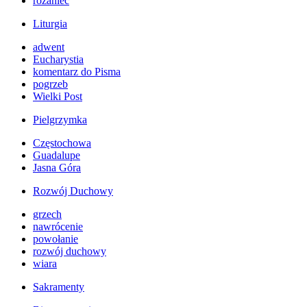
różaniec
Liturgia
adwent
Eucharystia
komentarz do Pisma
pogrzeb
Wielki Post
Pielgrzymka
Częstochowa
Guadalupe
Jasna Góra
Rozwój Duchowy
grzech
nawrócenie
powołanie
rozwój duchowy
wiara
Sakramenty