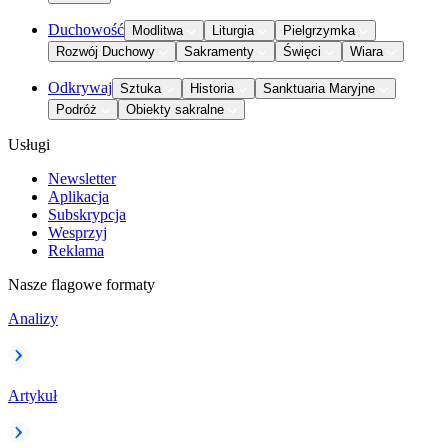
Duchowość
Modlitwa
Liturgia
Pielgrzymka
Rozwój Duchowy
Sakramenty
Święci
Wiara
Odkrywaj
Sztuka
Historia
Sanktuaria Maryjne
Podróż
Obiekty sakralne
Usługi
Newsletter
Aplikacja
Subskrypcja
Wesprzyj
Reklama
Nasze flagowe formaty
Analizy
Artykuł