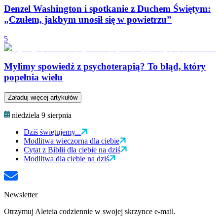
Denzel Washington i spotkanie z Duchem Świętym:
„Czułem, jakbym unosił się w powietrzu”
5
Mylimy spowiedź z psychoterapią? To błąd, który
popełnia wielu
Załaduj więcej artykułów
niedziela 9 sierpnia
Dziś świętujemy...
Modlitwa wieczorna dla ciebie
Cytat z Biblii dla ciebie na dziś
Modlitwa dla ciebie na dziś
Newsletter
Otrzymuj Aleteia codziennie w swojej skrzynce e-mail.