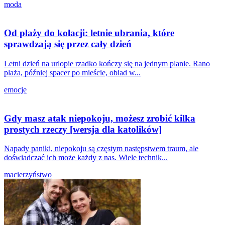
moda
Od plaży do kolacji: letnie ubrania, które
sprawdzają się przez cały dzień
Letni dzień na urlopie rzadko kończy się na jednym planie. Rano
plaża, później spacer po mieście, obiad w...
emocje
Gdy masz atak niepokoju, możesz zrobić kilka
prostych rzeczy [wersja dla katolików]
Napady paniki, niepokoju są częstym następstwem traum, ale
doświadczać ich może każdy z nas. Wiele technik...
macierzyństwo