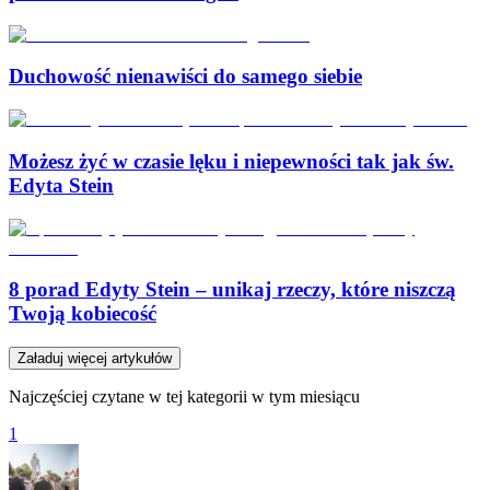
Duchowość nienawiści do samego siebie
Możesz żyć w czasie lęku i niepewności tak jak św.
Edyta Stein
8 porad Edyty Stein – unikaj rzeczy, które niszczą
Twoją kobiecość
Załaduj więcej artykułów
Najczęściej czytane w tej kategorii w tym miesiącu
1