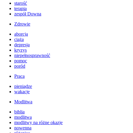
starość
terapia
zespół Downa
Zdrowie
aborcja
ciąża
depresja
kryzys
niepełnosprawność
pomoc
poród
Praca
pieniądze
wakacje
Modlitwa
biblia
modlitwa
modlitwy na różne okazje
nowenna