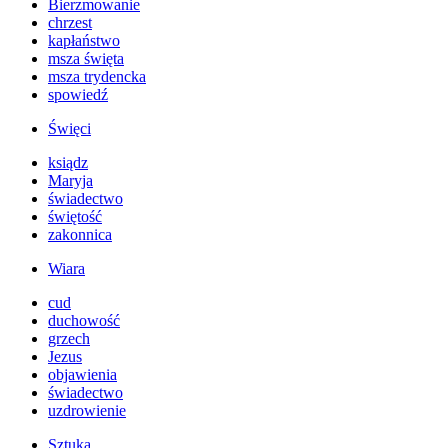
Bierzmowanie
chrzest
kapłaństwo
msza święta
msza trydencka
spowiedź
Święci
ksiądz
Maryja
świadectwo
świętość
zakonnica
Wiara
cud
duchowość
grzech
Jezus
objawienia
świadectwo
uzdrowienie
Sztuka