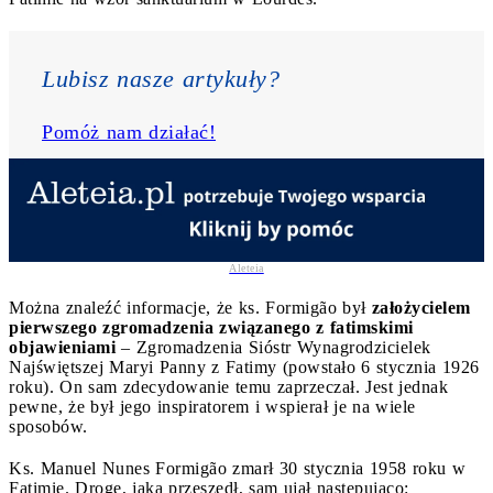
Lubisz nasze artykuły? 
Pomóż nam działać!
Aleteia
Można znaleźć informacje, że ks. Formigão był
założycielem
pierwszego zgromadzenia związanego z fatimskimi
objawieniami
– Zgromadzenia Sióstr Wynagrodzicielek
Najświętszej Maryi Panny z Fatimy (powstało 6 stycznia 1926
roku). On sam zdecydowanie temu zaprzeczał. Jest jednak
pewne, że był jego inspiratorem i wspierał je na wiele
sposobów.
Ks. Manuel Nunes Formigão zmarł 30 stycznia 1958 roku w
Fatimie. Drogę, jaką przeszedł, sam ujął następująco: