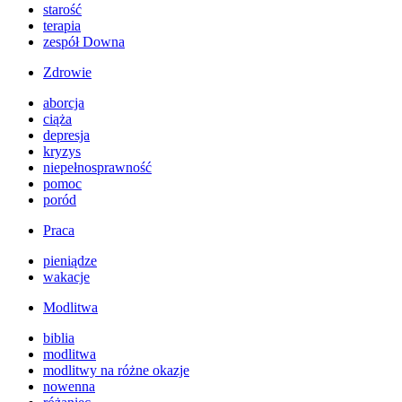
starość
terapia
zespół Downa
Zdrowie
aborcja
ciąża
depresja
kryzys
niepełnosprawność
pomoc
poród
Praca
pieniądze
wakacje
Modlitwa
biblia
modlitwa
modlitwy na różne okazje
nowenna