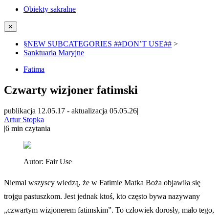
Obiekty sakralne
✕
§NEW SUBCATEGORIES ##DON’T USE##
>
Sanktuaria Maryjne
Fatima
Czwarty wizjoner fatimski
publikacja 12.05.17
-
aktualizacja 05.05.26
|
Artur Stopka
|
6
min czytania
Autor:
Fair Use
Niemal wszyscy wiedzą, że w Fatimie Matka Boża objawiła się
trojgu pastuszkom. Jest jednak ktoś, kto często bywa nazywany
„czwartym wizjonerem fatimskim”. To człowiek dorosły, mało tego,