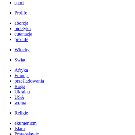
sport
Prolife
aborcja
bioetyka
eutanazja
pro-life
Włochy
Świat
Afryka
Francja
prześladowania
Rosja
Ukraina
USA
wojna
Religie
ekumenizm
Islam
Prawosławie