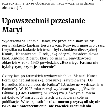
rozsądkiem, a także obdarzonym nadzwyczajnym darem
obserwacji”.
Upowszechnił przesłanie
Maryi
Wydarzenia w Fatimie i tamtejsze przesłanie stały się dla
portugalskiego kapłana treścią życia. Poświęcił mnóstwo czasu
i wysiłku na badanie ich treści, był członkiem diecezjalnej
Komisji Kanonicznej. O roli, jaką odegrał, świadczą słowa
kard. Antonio Ribeiro, który po uznaniu prawdziwości
objawień w roku 1930 powiedział: „
Bez niego Fatima nie
byłaby tym, czym jest obecnie
”.
Cztery lata po fatimskich wydarzeniach ks. Manuel Nunes
Formigão napisał książkę, broszurkę, zatytułowaną „Os
Episódios Maravilhosos de Fátima” („Cudowne wydarzenia w
Fatimie”). W 1922 roku zaczął wydawać gazetę „Voz de
Fátima” („Głos Fatimy”), w której był głównym autorem
artykułów. W następnych latach przygotował kolejne
publikacje. W ten sposób
bardzo mocno przyczynił się nie
tylko do upowszechnienia, ale również zrozumienia