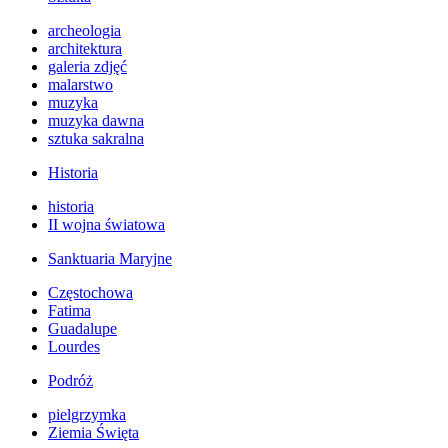
archeologia
architektura
galeria zdjęć
malarstwo
muzyka
muzyka dawna
sztuka sakralna
Historia
historia
II wojna światowa
Sanktuaria Maryjne
Częstochowa
Fatima
Guadalupe
Lourdes
Podróż
pielgrzymka
Ziemia Święta