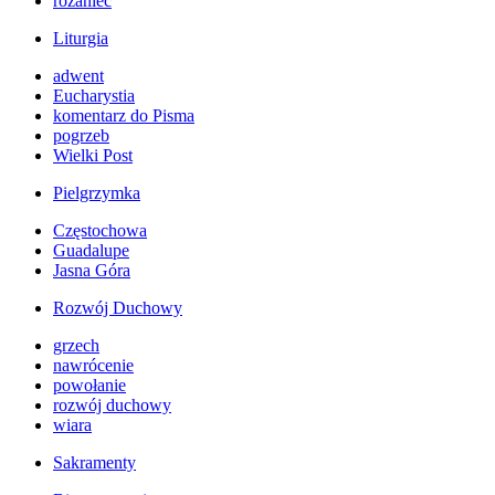
różaniec
Liturgia
adwent
Eucharystia
komentarz do Pisma
pogrzeb
Wielki Post
Pielgrzymka
Częstochowa
Guadalupe
Jasna Góra
Rozwój Duchowy
grzech
nawrócenie
powołanie
rozwój duchowy
wiara
Sakramenty