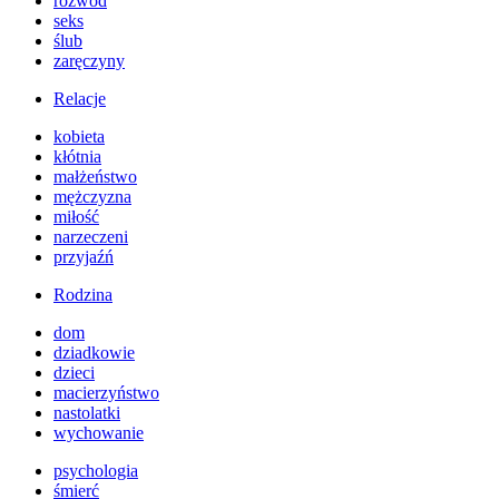
rozwód
seks
ślub
zaręczyny
Relacje
kobieta
kłótnia
małżeństwo
mężczyzna
miłość
narzeczeni
przyjaźń
Rodzina
dom
dziadkowie
dzieci
macierzyństwo
nastolatki
wychowanie
psychologia
śmierć