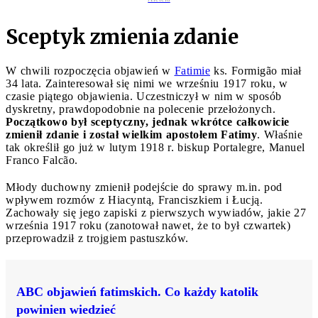
Sceptyk zmienia zdanie
W chwili rozpoczęcia objawień w
Fatimie
ks. Formigão miał
34 lata. Zainteresował się nimi we wrześniu 1917 roku, w
czasie piątego objawienia. Uczestniczył w nim w sposób
dyskretny, prawdopodobnie na polecenie przełożonych.
Początkowo był sceptyczny, jednak wkrótce całkowicie
zmienił zdanie i został wielkim apostołem Fatimy
. Właśnie
tak określił go już w lutym 1918 r. biskup Portalegre, Manuel
Franco Falcão.
Młody duchowny zmienił podejście do sprawy m.in. pod
wpływem rozmów z Hiacyntą, Franciszkiem i Łucją.
Zachowały się jego zapiski z pierwszych wywiadów, jakie 27
września 1917 roku (zanotował nawet, że to był czwartek)
przeprowadził z trojgiem pastuszków.
ABC objawień fatimskich. Co każdy katolik
powinien wiedzieć