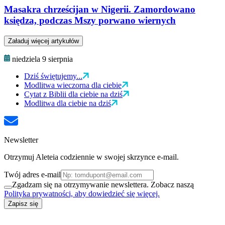
Masakra chrześcijan w Nigerii. Zamordowano
księdza, podczas Mszy porwano wiernych
Załaduj więcej artykułów
niedziela 9 sierpnia
Dziś świętujemy...
Modlitwa wieczorna dla ciebie
Cytat z Biblii dla ciebie na dziś
Modlitwa dla ciebie na dziś
Newsletter
Otrzymuj Aleteia codziennie w swojej skrzynce e-mail.
Twój adres e-mail
Zgadzam się na otrzymywanie newslettera. Zobacz naszą
Polityka prywatności, aby dowiedzieć się więcej.
Zapisz się