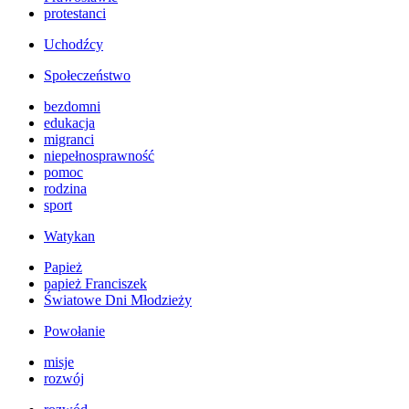
protestanci
Uchodźcy
Społeczeństwo
bezdomni
edukacja
migranci
niepełnosprawność
pomoc
rodzina
sport
Watykan
Papież
papież Franciszek
Światowe Dni Młodzieży
Powołanie
misje
rozwój