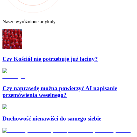
Nasze wyróżnione artykuły
Czy Kościół nie potrzebuje już łaciny?
Czy naprawdę można powierzyć AI napisanie
przemówienia weselnego?
Duchowość nienawiści do samego siebie