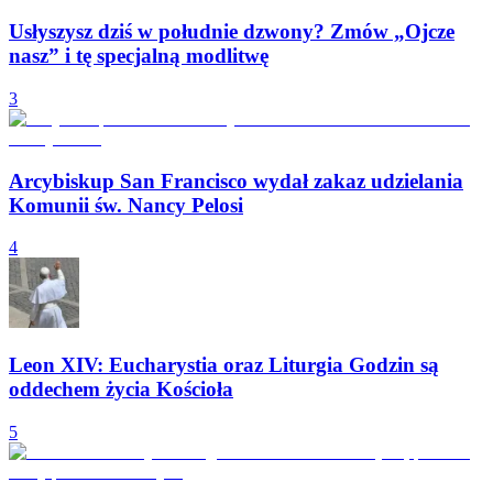
Usłyszysz dziś w południe dzwony? Zmów „Ojcze
nasz” i tę specjalną modlitwę
3
Arcybiskup San Francisco wydał zakaz udzielania
Komunii św. Nancy Pelosi
4
Leon XIV: Eucharystia oraz Liturgia Godzin są
oddechem życia Kościoła
5