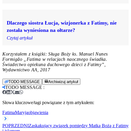
Dlaczego siostra Łucja, wizjonerka z Fatimy, nie
została wyniesiona na ołtarze?
Czytaj artykuł
Korzystałem z książki: Sługa Boży ks. Manuel Nunes
Formigão „Fatima w relacjach naocznego świadka.
Świadectwo opiekuna duchowego dzieci z Fatimy”,
Wydawnictwo AA, 2017
TODO MESSAGE
Archiwizuj artykuł
TODO MESSAGE
:
Słowa kluczowe/tagi powiązane z tym artykułem:
Fatima
Maryja
objawienia
POPRZEDNI
Zaskakujący związek pomiędzy Matką Bożą z Fatimy
i islamem