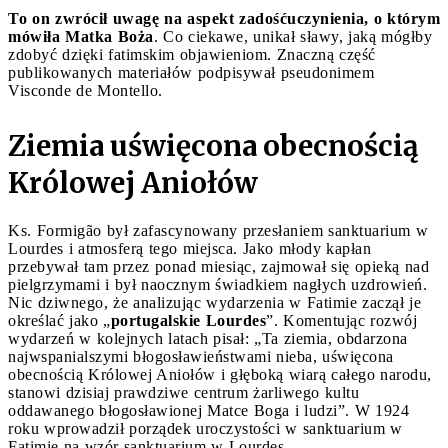
To on zwrócił uwagę na aspekt zadośćuczynienia, o którym
mówiła Matka Boża
. Co ciekawe, unikał sławy, jaką mógłby
zdobyć dzięki fatimskim objawieniom. Znaczną część
publikowanych materiałów podpisywał pseudonimem
Visconde de Montello.
Ziemia uświęcona obecnością
Królowej Aniołów
Ks. Formigão był zafascynowany przesłaniem sanktuarium w
Lourdes i atmosferą tego miejsca. Jako młody kapłan
przebywał tam przez ponad miesiąc, zajmował się opieką nad
pielgrzymami i był naocznym świadkiem nagłych uzdrowień.
Nic dziwnego, że analizując wydarzenia w Fatimie zaczął je
określać jako „
portugalskie Lourdes
”. Komentując rozwój
wydarzeń w kolejnych latach pisał: „Ta ziemia, obdarzona
najwspanialszymi błogosławieństwami nieba, uświęcona
obecnością Królowej Aniołów i głęboką wiarą całego narodu,
stanowi dzisiaj prawdziwe centrum żarliwego kultu
oddawanego błogosławionej Matce Boga i ludzi”. W 1924
roku wprowadził porządek uroczystości w sanktuarium w
Fatimie na wzór sanktuarium w Lourdes.