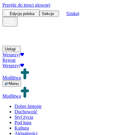
Przejdz do tresci glownej
Szukaj
Edycja
polska
Sekcje
Usługi
Wesprzyj
Rejestr
Wesprzyj
Modlitwa
Menu
Modlitwa
Dobre historie
Duchowość
Styl życia
Pod lupą
Kultura
Aktualności