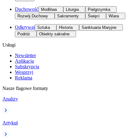
Duchowość
Modlitwa
Liturgia
Pielgrzymka
Rozwój Duchowy
Sakramenty
Święci
Wiara
Odkrywaj
Sztuka
Historia
Sanktuaria Maryjne
Podróż
Obiekty sakralne
Usługi
Newsletter
Aplikacja
Subskrypcja
Wesprzyj
Reklama
Nasze flagowe formaty
Analizy
Artykuł