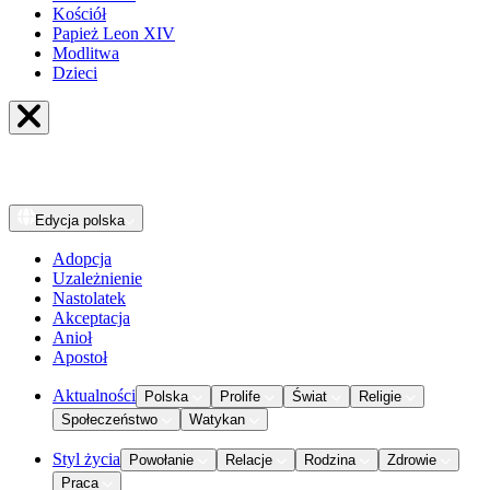
Kościół
Papież Leon XIV
Modlitwa
Dzieci
Edycja
polska
Adopcja
Uzależnienie
Nastolatek
Akceptacja
Anioł
Apostoł
Aktualności
Polska
Prolife
Świat
Religie
Społeczeństwo
Watykan
Styl życia
Powołanie
Relacje
Rodzina
Zdrowie
Praca