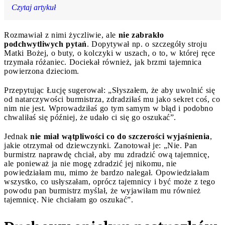
Czytaj artykuł
Rozmawiał z nimi życzliwie, ale
nie zabrakło
podchwytliwych pytań
. Dopytywał np. o szczegóły stroju
Matki Bożej, o buty, o kolczyki w uszach, o to, w której ręce
trzymała różaniec. Dociekał również, jak brzmi tajemnica
powierzona dzieciom.
Przepytując Łucję sugerował: „Słyszałem, że aby uwolnić się
od natarczywości burmistrza, zdradziłaś mu jako sekret coś, co
nim nie jest. Wprowadziłaś go tym samym w błąd i podobno
chwaliłaś się później, że udało ci się go oszukać”.
Jednak
nie miał wątpliwości co do szczerości wyjaśnienia
,
jakie otrzymał od dziewczynki. Zanotował je: „Nie. Pan
burmistrz naprawdę chciał, aby mu zdradzić ową tajemnicę,
ale ponieważ ja nie mogę zdradzić jej nikomu, nie
powiedziałam mu, mimo że bardzo nalegał. Opowiedziałam
wszystko, co usłyszałam, oprócz tajemnicy i być może z tego
powodu pan burmistrz myślał, że wyjawiłam mu również
tajemnicę. Nie chciałam go oszukać”.