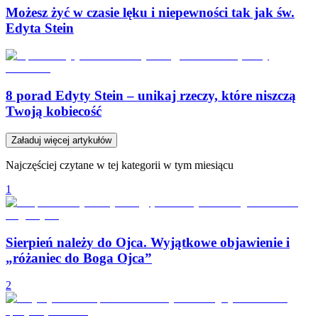
Możesz żyć w czasie lęku i niepewności tak jak św.
Edyta Stein
8 porad Edyty Stein – unikaj rzeczy, które niszczą
Twoją kobiecość
Załaduj więcej artykułów
Najczęściej czytane w tej kategorii w tym miesiącu
1
Sierpień należy do Ojca. Wyjątkowe objawienie i
„różaniec do Boga Ojca”
2