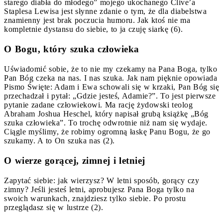
starego diabła do młodego” mojego ukochanego Clive’a
Staplesa Lewisa jest słynne zdanie o tym, że dla diabelstwa
znamienny jest brak poczucia humoru. Jak ktoś nie ma
kompletnie dystansu do siebie, to ja czuję siarkę (6).
O Bogu, który szuka człowieka
Uświadomić sobie, że to nie my czekamy na Pana Boga, tylko
Pan Bóg czeka na nas. I nas szuka. Jak nam pięknie opowiada
Pismo Święte: Adam i Ewa schowali się w krzaki, Pan Bóg się
przechadzał i pytał: „Gdzie jesteś, Adamie?”. To jest pierwsze
pytanie zadane człowiekowi. Ma rację żydowski teolog
Abraham Joshua Heschel, który napisał grubą książkę „Bóg
szuka człowieka”. To trochę odwrotnie niż nam się wydaje.
Ciągle myślimy, że robimy ogromną łaskę Panu Bogu, że go
szukamy. A to On szuka nas (2).
O wierze gorącej, zimnej i letniej
Zapytać siebie: jak wierzysz? W letni sposób, gorący czy
zimny? Jeśli jesteś letni, aprobujesz Pana Boga tylko na
swoich warunkach, znajdziesz tylko siebie. Po prostu
przeglądasz się w lustrze (2).