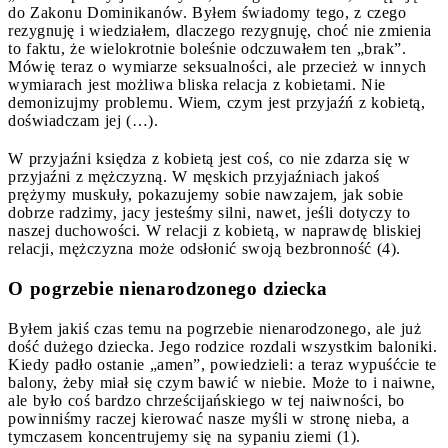
do Zakonu Dominikanów. Byłem świadomy tego, z czego
rezygnuję i wiedziałem, dlaczego rezygnuję, choć nie zmienia
to faktu, że wielokrotnie boleśnie odczuwałem ten „brak”.
Mówię teraz o wymiarze seksualności, ale przecież w innych
wymiarach jest możliwa bliska relacja z kobietami. Nie
demonizujmy problemu. Wiem, czym jest przyjaźń z kobietą,
doświadczam jej (…).
W przyjaźni księdza z kobietą jest coś, co nie zdarza się w
przyjaźni z mężczyzną. W męskich przyjaźniach jakoś
prężymy muskuły, pokazujemy sobie nawzajem, jak sobie
dobrze radzimy, jacy jesteśmy silni, nawet, jeśli dotyczy to
naszej duchowości. W relacji z kobietą, w naprawdę bliskiej
relacji, mężczyzna może odsłonić swoją bezbronność (4).
O pogrzebie nienarodzonego dziecka
Byłem jakiś czas temu na pogrzebie nienarodzonego, ale już
dość dużego dziecka. Jego rodzice rozdali wszystkim baloniki.
Kiedy padło ostanie „amen”, powiedzieli: a teraz wypuśćcie te
balony, żeby miał się czym bawić w niebie. Może to i naiwne,
ale było coś bardzo chrześcijańskiego w tej naiwności, bo
powinniśmy raczej kierować nasze myśli w stronę nieba, a
tymczasem koncentrujemy się na sypaniu ziemi (1).