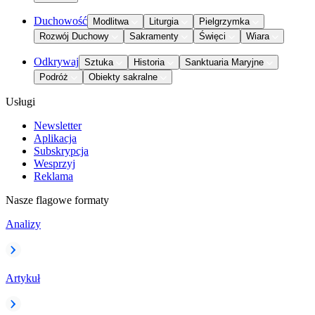
Duchowość
Modlitwa
Liturgia
Pielgrzymka
Rozwój Duchowy
Sakramenty
Święci
Wiara
Odkrywaj
Sztuka
Historia
Sanktuaria Maryjne
Podróż
Obiekty sakralne
Usługi
Newsletter
Aplikacja
Subskrypcja
Wesprzyj
Reklama
Nasze flagowe formaty
Analizy
Artykuł