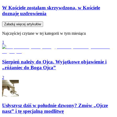
W Kościele zostałam skrzywdzona, w Kościele
doznaję uzdrowienia
Załaduj więcej artykułów
Najczęściej czytane w tej kategorii w tym miesiącu
1
Sierpień należy do Ojca. Wyjątkowe objawienie i
„różaniec do Boga Ojca”
2
Usłyszysz dziś w południe dzwony? Zmów „Ojcze
nasz” i tę specjalną modlitwę