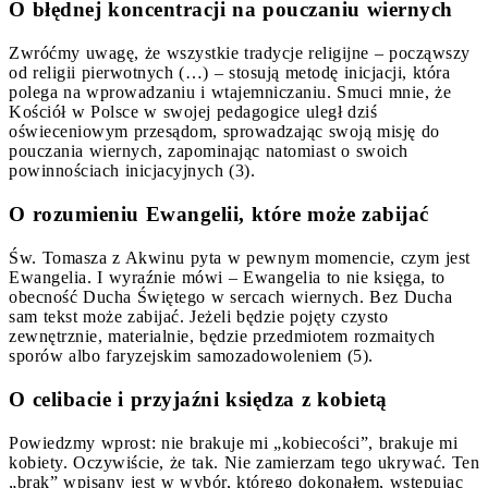
O błędnej koncentracji na pouczaniu wiernych
Zwróćmy uwagę, że wszystkie tradycje religijne – począwszy
od religii pierwotnych (…) – stosują metodę inicjacji, która
polega na wprowadzaniu i wtajemniczaniu. Smuci mnie, że
Kościół w Polsce w swojej pedagogice uległ dziś
oświeceniowym przesądom, sprowadzając swoją misję do
pouczania wiernych, zapominając natomiast o swoich
powinnościach inicjacyjnych (3).
O rozumieniu Ewangelii, które może zabijać
Św. Tomasza z Akwinu pyta w pewnym momencie, czym jest
Ewangelia. I wyraźnie mówi – Ewangelia to nie księga, to
obecność Ducha Świętego w sercach wiernych. Bez Ducha
sam tekst może zabijać. Jeżeli będzie pojęty czysto
zewnętrznie, materialnie, będzie przedmiotem rozmaitych
sporów albo faryzejskim samozadowoleniem (5).
O celibacie i przyjaźni księdza z kobietą
Powiedzmy wprost: nie brakuje mi „kobiecości”, brakuje mi
kobiety. Oczywiście, że tak. Nie zamierzam tego ukrywać. Ten
„brak” wpisany jest w wybór, którego dokonałem, wstępując