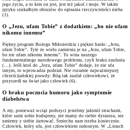
jego życiu, a to kim on jest, jest też jakoś i moje. W takim
języku szukałbym obrazów do opisania rzeczywistości nieba
(1).
O „Jezu, ufam Tobie” z dodatkiem: „bo nie ufam
nikomu innemu”
Piękny program Bożego Miłosierdzia i piękne hasło: „Jezu,
ufam Tobie”. Tyle że wielu zamienia je na „Jezu, ufam Tobie,
bo nie ufam nikomu innemu”. To wina naszego
fundamentalnego narodowego problemu, czyli braku zaufania
(…). Jeśli ktoś do „Jezu, ufam Tobie” dodaje, że nie ufa
innym, to wprowadza podział. Nie rozumie najważniejszej
chrześcijańskiej prawdy: Bóg tak zaufał człowiekowi, że
przyszedł na świat jako człowiek (6).
O braku poczucia humoru jako symptomie
diabelstwa
A my, ponieważ wciąż podszyci jesteśmy jakimiś strachami,
które sami sobie hodujemy, nie mamy do siebie dystansu, nie
umiemy z siebie żartować. Śmiechu nam trzeba koniecznie.
Człowiek, który ufa, jest człowiekiem radosnym. W „Listach