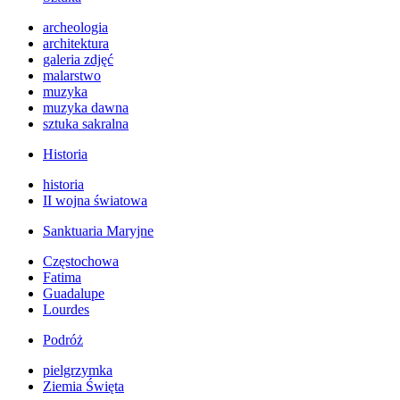
archeologia
architektura
galeria zdjęć
malarstwo
muzyka
muzyka dawna
sztuka sakralna
Historia
historia
II wojna światowa
Sanktuaria Maryjne
Częstochowa
Fatima
Guadalupe
Lourdes
Podróż
pielgrzymka
Ziemia Święta