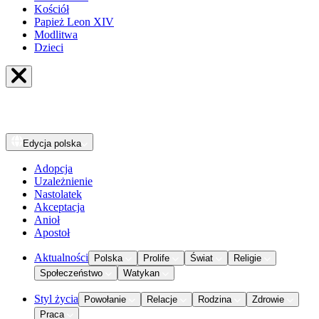
Kościół
Papież Leon XIV
Modlitwa
Dzieci
Edycja
polska
Adopcja
Uzależnienie
Nastolatek
Akceptacja
Anioł
Apostoł
Aktualności
Polska
Prolife
Świat
Religie
Społeczeństwo
Watykan
Styl życia
Powołanie
Relacje
Rodzina
Zdrowie
Praca