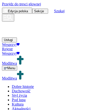
Przejdz do tresci glownej
Szukaj
Edycja
polska
Sekcje
Usługi
Wesprzyj
Rejestr
Wesprzyj
Modlitwa
Menu
Modlitwa
Dobre historie
Duchowość
Styl życia
Pod lupą
Kultura
Aktualności