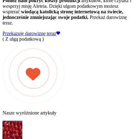
Pomóż nam pokryć koszty produkcji
artykułów, które czytasz i
wesprzyj misję Aleteia. Dzięki ulgom podatkowym możesz
wspierać
wiodącą katolicką stronę internetową na świecie,
jednocześnie zmniejszając swoje podatki.
Przekaż darowiznę
teraz.
Przekazuję darowiznę teraz
( Z ulgą podatkową )
Nasze wyróżnione artykuły