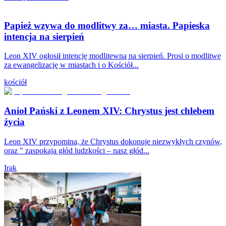
Papież wzywa do modlitwy za… miasta. Papieska
intencja na sierpień
Leon XIV ogłosił intencję modlitewną na sierpień. Prosi o modlitwę
za ewangelizację w miastach i o Kościół...
kościół
Anioł Pański z Leonem XIV: Chrystus jest chlebem
życia
Leon XIV przypomina, że Chrystus dokonuje niezwykłych czynów,
oraz " zaspokaja głód ludzkości – nasz głód...
Irak