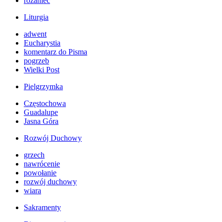
różaniec
Liturgia
adwent
Eucharystia
komentarz do Pisma
pogrzeb
Wielki Post
Pielgrzymka
Częstochowa
Guadalupe
Jasna Góra
Rozwój Duchowy
grzech
nawrócenie
powołanie
rozwój duchowy
wiara
Sakramenty