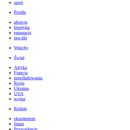
sport
Prolife
aborcja
bioetyka
eutanazja
pro-life
Włochy
Świat
Afryka
Francja
prześladowania
Rosja
Ukraina
USA
wojna
Religie
ekumenizm
Islam
Prawosławie