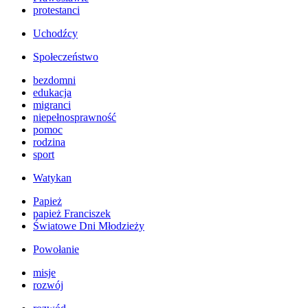
protestanci
Uchodźcy
Społeczeństwo
bezdomni
edukacja
migranci
niepełnosprawność
pomoc
rodzina
sport
Watykan
Papież
papież Franciszek
Światowe Dni Młodzieży
Powołanie
misje
rozwój