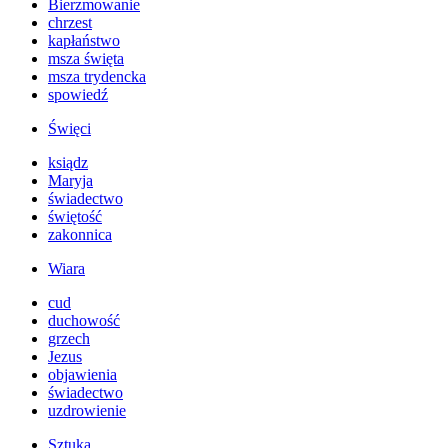
Bierzmowanie
chrzest
kapłaństwo
msza święta
msza trydencka
spowiedź
Święci
ksiądz
Maryja
świadectwo
świętość
zakonnica
Wiara
cud
duchowość
grzech
Jezus
objawienia
świadectwo
uzdrowienie
Sztuka