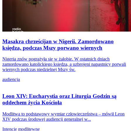
Masakra chrześcijan w Nigerii. Zamordowano
księdza, podczas Mszy porwano wiernych
Nigeria znów pogrążyła się w żałobie. W ostatnich dniach
zamordowano katolickiego księdza, a uzbrojeni napastnicy porwali
wiernych podczas niedzielnej Mszy św.
audiencja
Leon XIV: Eucharystia oraz Liturgia Godzin są
oddechem życia Kościoła
Modlitwa to podstawowy wymiar człowieczeństwa – mówił Leon
XIV podczas środowej audiencji generalnej w...
Intencje modlitewne