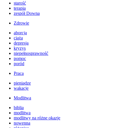
starość
terapia
zespół Downa
Zdrowie
aborcja
ciąża
depresja
kryzys
niepełnosprawność
pomoc
poród
Praca
pieniądze
wakacje
Modlitwa
biblia
modlitwa
modlitwy na różne okazje
nowenna