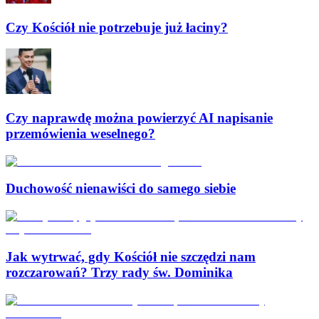
Czy Kościół nie potrzebuje już łaciny?
Czy naprawdę można powierzyć AI napisanie
przemówienia weselnego?
Duchowość nienawiści do samego siebie
Jak wytrwać, gdy Kościół nie szczędzi nam
rozczarowań? Trzy rady św. Dominika