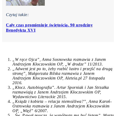
Czytaj także:
Cały czas promieniuje świętością. 90 urodziny
Benedykta XVI
„W ręce Ojca”, Anna Sosnowska rozmawia z Janem
Andrzejem Kłoczowskim OP, „W drodze” 11/2013.
„Adwent jest po to, żeby rozbić lustro i przejść na drugą
stronę”, Małgorzata Bilska rozmawia z Janem
Andrzejem Kłoczowskim OP, Aleteia.pl 27 listopada
2016.
„Kłocz. Autobiografia”. Artur Sporniak i Jan Strzałka
rozmawiają z Janem Andrzejem Kłoczowskim OP,
Wydawnictwo Literackie 2015.
„Ksiądz i kobieta – relacja niemożliwa?”, Anna Karoń-
Ostrowska rozmawia z Janem Andrzejem Kłoczowskim
OP, „Więź” 6/2007.
„Św. Paweł poucza, że wspólnota ma być listem”, Marta