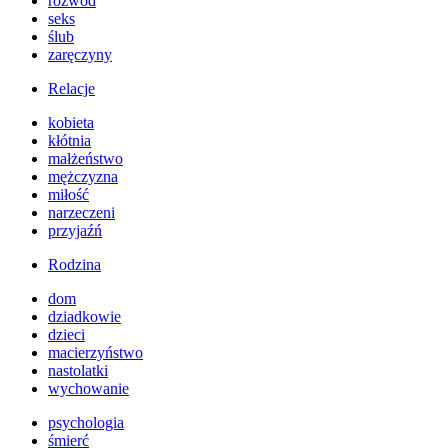
rozwód
seks
ślub
zaręczyny
Relacje
kobieta
kłótnia
małżeństwo
mężczyzna
miłość
narzeczeni
przyjaźń
Rodzina
dom
dziadkowie
dzieci
macierzyństwo
nastolatki
wychowanie
psychologia
śmierć