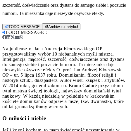
szczerość, doświadczenie oraz dystans do samego siebie i poczucie
humoru. Ta mieszanka daje niezwykle ożywcze efekty.
TODO MESSAGE
Archiwizuj artykuł
TODO MESSAGE
:
Na jubileusz o. Jana Andrzeja Kłoczowskiego OP
przygotowaliśmy wybór 10 niebanalnych myśli mistrza.
Inteligencja, mądrość, szczerość, doświadczenie oraz dystans
do samego siebie i poczucie humoru. Ta mieszanka daje
niezwykle ożywcze efekty.
O. prof. Jan Andrzej Kłoczowski
OP – ur. 5 lipca 1937 roku. Dominikanin, filozof religii i
historyk sztuki, duszpasterz. Autor wielu książek i artykułów.
W 2014 roku, generał zakonu o. Bruno Cadoré przyznał mu
tytuł mistrza świętej teologii, najwyższy dominikański tytuł
naukowy. W każdą niedzielę w południe w krakowskim
kościele dominikanów odprawia msze, tzw. dwunastki, które
od lat gromadzą tłumy wiernych.
O miłości i niebie
Jeśli kogoś kocham, to mam świadomość uczestniczenia w