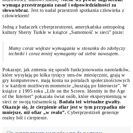
wymaga przestrzegania zasad i odpowiedzialności za
słowo/obraz
. Jest to nadal przestrzeń spotkania człowieka z
człowiekiem!
Jedną z badaczek cyberprzestrzeni, amerykańska antropolog
kultury Sherry Turkle w książce „Samotność w sieci” pisze:
Mamy coraz większe wymagania w stosunku do zdobyczy
techniki i coraz mniej wymagamy od siebie nawzajem.
Pokazuje, jak zmienia się sposób funkcjonowania nastolatków,
które wysyłają po kilka tysięcy sms-ów miesięcznie, grają w
gry komputerowe, mają konta na portalach społecznościowych
i w każdym możliwym momencie „buszują po Internecie”. W
książce z 1995 roku „Life on the Screen. Identity in the Age
of the Internet” pokazała świat osób, które eksperymentują w
sieci ze swoją tożsamością.
Badała też wirtualne gwałty.
Okazuje się, że cierpienie ofiar jest w tym przypadku nie
mniejsze, niż ofiar „w realu”.
Cyberprzestrzeń generuje
realny ból i cierpienie.