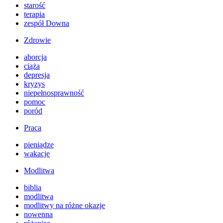
starość
terapia
zespół Downa
Zdrowie
aborcja
ciąża
depresja
kryzys
niepełnosprawność
pomoc
poród
Praca
pieniądze
wakacje
Modlitwa
biblia
modlitwa
modlitwy na różne okazje
nowenna