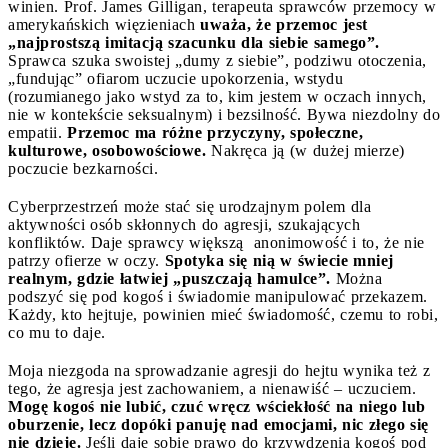
winien. Prof. James Gilligan, terapeuta sprawców przemocy w
amerykańskich więzieniach
uważa, że przemoc jest
„najprostszą imitacją szacunku dla siebie samego”.
Sprawca szuka swoistej „dumy z siebie”, podziwu otoczenia,
„fundując” ofiarom uczucie upokorzenia, wstydu
(rozumianego jako wstyd za to, kim jestem w oczach innych,
nie w kontekście seksualnym) i bezsilność. Bywa niezdolny do
empatii.
Przemoc ma różne przyczyny, społeczne,
kulturowe, osobowościowe.
Nakręca ją (w dużej mierze)
poczucie bezkarności.
Cyberprzestrzeń może stać się urodzajnym polem dla
aktywności osób skłonnych do agresji, szukających
konfliktów. Daje sprawcy większą anonimowość i to, że nie
patrzy ofierze w oczy.
Spotyka się nią w świecie mniej
realnym, gdzie łatwiej „puszczają hamulce”.
Można
podszyć się pod kogoś i świadomie manipulować przekazem.
Każdy, kto hejtuje, powinien mieć świadomość, czemu to robi,
co mu to daje.
Moja niezgoda na sprowadzanie agresji do hejtu wynika też z
tego, że agresja jest zachowaniem, a nienawiść – uczuciem.
Mogę kogoś nie lubić, czuć wręcz wściekłość na niego lub
oburzenie, lecz dopóki panuję nad emocjami, nic złego się
nie dzieje.
Jeśli daję sobie prawo do krzywdzenia kogoś pod