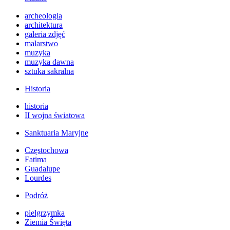
archeologia
architektura
galeria zdjęć
malarstwo
muzyka
muzyka dawna
sztuka sakralna
Historia
historia
II wojna światowa
Sanktuaria Maryjne
Częstochowa
Fatima
Guadalupe
Lourdes
Podróż
pielgrzymka
Ziemia Święta