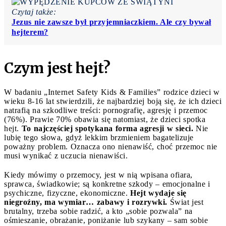
Czytaj także:
Jezus nie zawsze był przyjemniaczkiem. Ale czy bywał
hejterem?
Czym jest hejt?
W badaniu „Internet Safety Kids & Families” rodzice dzieci w
wieku 8-16 lat stwierdzili, że najbardziej boją się, że ich dzieci
natrafią na szkodliwe treści: pornografię, agresję i przemoc
(76%). Prawie 70% obawia się natomiast, że dzieci spotka
hejt.
To najczęściej spotykana forma agresji w sieci.
Nie
lubię tego słowa, gdyż lekkim brzmieniem bagatelizuje
poważny problem. Oznacza ono nienawiść, choć przemoc nie
musi wynikać z uczucia nienawiści.
Kiedy mówimy o przemocy, jest w nią wpisana ofiara,
sprawca, świadkowie; są konkretne szkody – emocjonalne i
psychiczne, fizyczne, ekonomiczne.
Hejt wydaje się
niegroźny, ma wymiar… zabawy i rozrywki.
Świat jest
brutalny, trzeba sobie radzić, a kto „sobie pozwala” na
ośmieszanie, obrażanie, poniżanie lub szykany – sam sobie