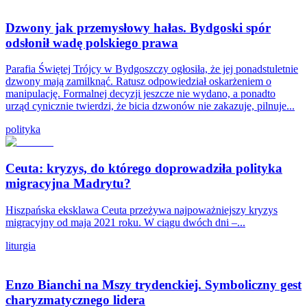
Dzwony jak przemysłowy hałas. Bydgoski spór
odsłonił wadę polskiego prawa
Parafia Świętej Trójcy w Bydgoszczy ogłosiła, że jej ponadstuletnie
dzwony mają zamilknąć. Ratusz odpowiedział oskarżeniem o
manipulację. Formalnej decyzji jeszcze nie wydano, a ponadto
urząd cynicznie twierdzi, że bicia dzwonów nie zakazuje, pilnuje...
polityka
Ceuta: kryzys, do którego doprowadziła polityka
migracyjna Madrytu?
Hiszpańska eksklawa Ceuta przeżywa najpoważniejszy kryzys
migracyjny od maja 2021 roku. W ciągu dwóch dni –...
liturgia
Enzo Bianchi na Mszy trydenckiej. Symboliczny gest
charyzmatycznego lidera