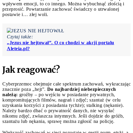
wpływem emocji, to co innego. Można wybuchnąć złością i
przeprosić. Powtarzanie zachować świadczy o utrwalonej
postawie i… złej woli.
Czytaj także:
„Jezus nie hejtował”. O co chodzi w akcji portalu
Aleteia.pl?
Jak reagować?
Cyberprzemoc obejmuje całe spektrum zachowań, wykraczając
znacznie poza „hejt”.
Do najbardziej niebezpiecznych
należą:
groźby – po wejściu w posiadanie prywatnych,
kompromitujących filmów, nagrań i zdjęć; szantaż (w celu
uzyskania korzyści z posiadania tychże); stalking (nękanie).
Należy bardzo dbać o prywatność danych, nie wysyłać
nikomu zdjęć, zwłaszcza intymnych. Jeśli dojdzie do gróźb,
szantażu lub nękania, sprawę można zgłosić na policję.
Większość zachowań w sieci pozostaje w gestii norm, etyki, a