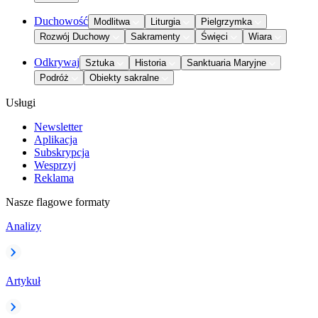
Duchowość
Modlitwa
Liturgia
Pielgrzymka
Rozwój Duchowy
Sakramenty
Święci
Wiara
Odkrywaj
Sztuka
Historia
Sanktuaria Maryjne
Podróż
Obiekty sakralne
Usługi
Newsletter
Aplikacja
Subskrypcja
Wesprzyj
Reklama
Nasze flagowe formaty
Analizy
Artykuł