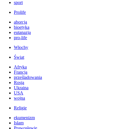
sport
Prolife
aborcja
bioetyka
eutanazja
pro-life
Włochy
Świat
Afryka
Francja
prześladowania
Rosja
Ukraina
USA
wojna
Religie
ekumenizm
Islam
Prawosławie