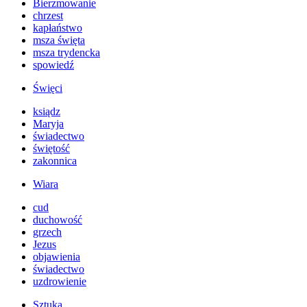
Bierzmowanie
chrzest
kapłaństwo
msza święta
msza trydencka
spowiedź
Święci
ksiądz
Maryja
świadectwo
świętość
zakonnica
Wiara
cud
duchowość
grzech
Jezus
objawienia
świadectwo
uzdrowienie
Sztuka