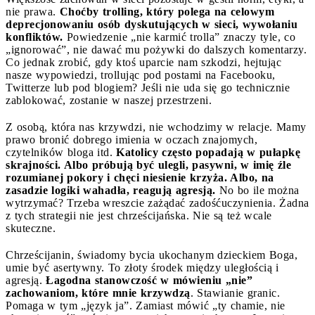
nie prawa.
Choćby trolling, który polega na celowym
deprecjonowaniu osób dyskutujących w sieci, wywołaniu
konfliktów.
Powiedzenie „nie karmić trolla” znaczy tyle, co
„ignorować”, nie dawać mu pożywki do dalszych komentarzy.
Co jednak zrobić, gdy ktoś uparcie nam szkodzi, hejtując
nasze wypowiedzi, trollując pod postami na Facebooku,
Twitterze lub pod blogiem? Jeśli nie uda się go technicznie
zablokować, zostanie w naszej przestrzeni.
Z osobą, która nas krzywdzi, nie wchodzimy w relacje. Mamy
prawo bronić dobrego imienia w oczach znajomych,
czytelników bloga itd.
Katolicy często popadają w pułapkę
skrajności. Albo próbują być ulegli, pasywni, w imię źle
rozumianej pokory i chęci niesienie krzyża. Albo, na
zasadzie logiki wahadła, reagują agresją.
No bo ile można
wytrzymać? Trzeba wreszcie zażądać zadośćuczynienia. Żadna
z tych strategii nie jest chrześcijańska. Nie są też wcale
skuteczne.
Chrześcijanin, świadomy bycia ukochanym dzieckiem Boga,
umie być asertywny. To złoty środek między uległością i
agresją.
Łagodna stanowczość w mówieniu „nie”
zachowaniom, które mnie krzywdzą
. Stawianie granic.
Pomaga w tym „język ja”. Zamiast mówić „ty chamie, nie