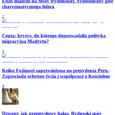
Enzo Bianchi na Mszy trydenckiej. Symboliczny gest
charyzmatycznego lidera
2
Ceuta: kryzys, do którego doprowadziła polityka
migracyjna Madrytu?
3
Keiko Fujimori zaprzysiężona na prezydenta Peru.
Zapowiada ochronę życia i współpracę z Kościołem
4
Dzwony jak przemysłowy hałas. Bydgoski spór