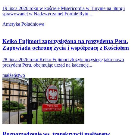
19 lipca 2026 roku w kościele Misericordia w Turynie na liturgii
sprawowanej w Nadzwyczajnej Formie Rytu...
Ameryka Południowa
Keiko Fujimori zaprzysiężona na prezydenta Peru.
Zapowiada ochronę życia i współpracę z Kościołem
28 lipca 2026 roku Keiko Fujimori złożyła przysięgę jako nowa
prezydent Peru, obejmując urząd na kadencję...
małżeństwo
Rozporządzenie ws. transkrypcji małżeństw