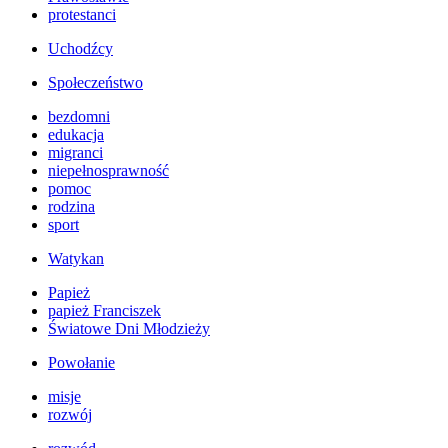
protestanci
Uchodźcy
Społeczeństwo
bezdomni
edukacja
migranci
niepełnosprawność
pomoc
rodzina
sport
Watykan
Papież
papież Franciszek
Światowe Dni Młodzieży
Powołanie
misje
rozwój