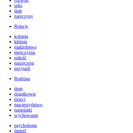
rozwód
seks
ślub
zaręczyny
Relacje
kobieta
kłótnia
małżeństwo
mężczyzna
miłość
narzeczeni
przyjaźń
Rodzina
dom
dziadkowie
dzieci
macierzyństwo
nastolatki
wychowanie
psychologia
śmierć