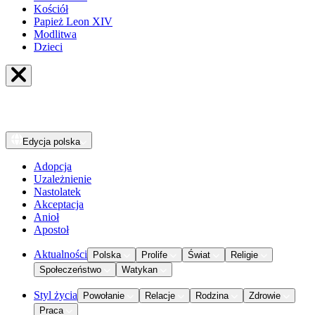
Kościół
Papież Leon XIV
Modlitwa
Dzieci
Edycja
polska
Adopcja
Uzależnienie
Nastolatek
Akceptacja
Anioł
Apostoł
Aktualności
Polska
Prolife
Świat
Religie
Społeczeństwo
Watykan
Styl życia
Powołanie
Relacje
Rodzina
Zdrowie
Praca