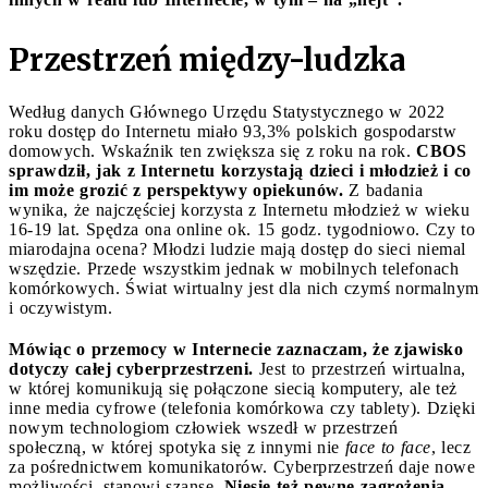
Przestrzeń między-ludzka
Według danych Głównego Urzędu Statystycznego w 2022
roku dostęp do Internetu miało 93,3% polskich gospodarstw
domowych. Wskaźnik ten zwiększa się z roku na rok.
CBOS
sprawdził, jak z Internetu korzystają dzieci i młodzież i co
im może grozić z perspektywy opiekunów.
Z badania
wynika, że najczęściej korzysta z Internetu młodzież w wieku
16-19 lat. Spędza ona online ok. 15 godz. tygodniowo. Czy to
miarodajna ocena? Młodzi ludzie mają dostęp do sieci niemal
wszędzie. Przede wszystkim jednak w mobilnych telefonach
komórkowych. Świat wirtualny jest dla nich czymś normalnym
i oczywistym.
Mówiąc o przemocy w Internecie zaznaczam, że zjawisko
dotyczy całej cyberprzestrzeni.
Jest to przestrzeń wirtualna,
w której komunikują się połączone siecią komputery, ale też
inne media cyfrowe (telefonia komórkowa czy tablety). Dzięki
nowym technologiom człowiek wszedł w przestrzeń
społeczną, w której spotyka się z innymi nie
face to face
, lecz
za pośrednictwem komunikatorów. Cyberprzestrzeń daje nowe
możliwości, stanowi szansę.
Niesie też pewne zagrożenia,