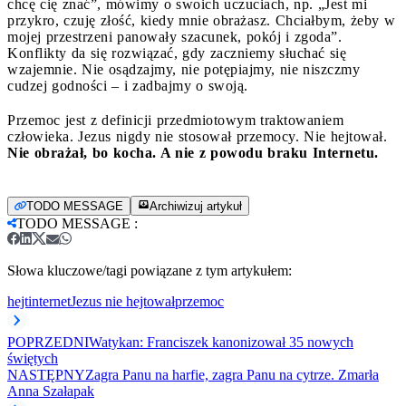
chcę cię znać”, mówimy o swoich uczuciach, np. „Jest mi
przykro, czuję złość, kiedy mnie obrażasz. Chciałbym, żeby w
mojej przestrzeni panowały szacunek, pokój i zgoda”.
Konflikty da się rozwiązać, gdy zaczniemy słuchać się
wzajemnie. Nie osądzajmy, nie potępiajmy, nie niszczmy
cudzej godności – i zadbajmy o swoją.
Przemoc jest z definicji przedmiotowym traktowaniem
człowieka. Jezus nigdy nie stosował przemocy. Nie hejtował.
Nie obrażał, bo kocha. A nie z powodu braku Internetu.
TODO MESSAGE
Archiwizuj artykuł
TODO MESSAGE
:
Słowa kluczowe/tagi powiązane z tym artykułem:
hejt
internet
Jezus nie hejtował
przemoc
POPRZEDNI
Watykan: Franciszek kanonizował 35 nowych
świętych
NASTĘPNY
Zagra Panu na harfie, zagra Panu na cytrze. Zmarła
Anna Szałapak