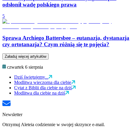
odsłonił wadę polskiego prawa
5
Sprawa Archiego Battersbee – eutanazja, dystanazja
czy ortotanazja? Czym różnią się te pojęcia?
Załaduj więcej artykułów
czwartek 6 sierpnia
Dziś świętujemy...
Modlitwa wieczorna dla ciebie
Cytat z Biblii dla ciebie na dziś
Modlitwa dla ciebie na dziś
Newsletter
Otrzymuj Aleteia codziennie w swojej skrzynce e-mail.