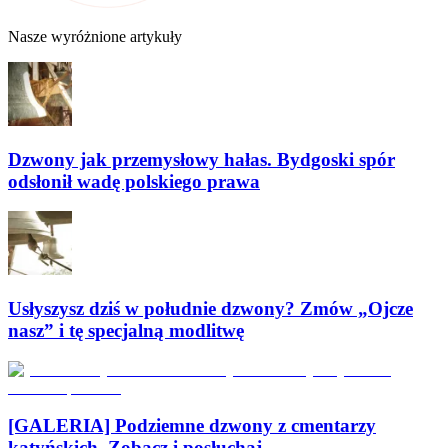
Nasze wyróżnione artykuły
Dzwony jak przemysłowy hałas. Bydgoski spór
odsłonił wadę polskiego prawa
Usłyszysz dziś w południe dzwony? Zmów „Ojcze
nasz” i tę specjalną modlitwę
[GALERIA] Podziemne dzwony z cmentarzy
katyńskich. Zobacz i posłuchaj