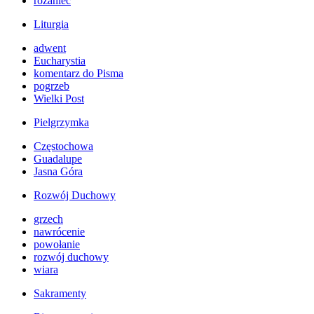
różaniec
Liturgia
adwent
Eucharystia
komentarz do Pisma
pogrzeb
Wielki Post
Pielgrzymka
Częstochowa
Guadalupe
Jasna Góra
Rozwój Duchowy
grzech
nawrócenie
powołanie
rozwój duchowy
wiara
Sakramenty