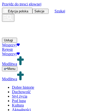
Przejdz do tresci glownej
Szukaj
Edycja
polska
Sekcje
Usługi
Wesprzyj
Rejestr
Wesprzyj
Modlitwa
Menu
Modlitwa
Dobre historie
Duchowość
Styl życia
Pod lupą
Kultura
Aktualności