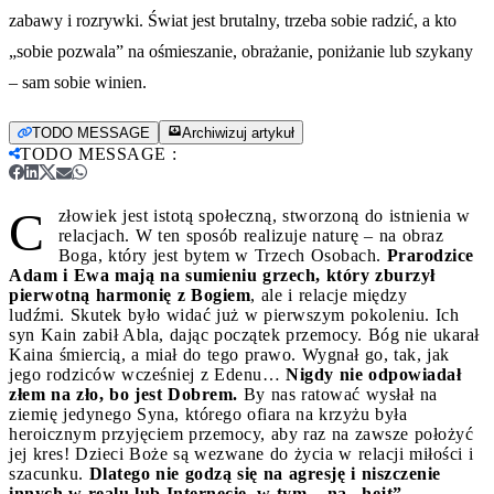
zabawy i rozrywki. Świat jest brutalny, trzeba sobie radzić, a kto
„sobie pozwala” na ośmieszanie, obrażanie, poniżanie lub szykany
– sam sobie winien.
TODO MESSAGE
Archiwizuj artykuł
TODO MESSAGE
:
C
złowiek jest istotą społeczną, stworzoną do istnienia w
relacjach. W ten sposób realizuje naturę – na obraz
Boga, który jest bytem w Trzech Osobach.
Prarodzice
Adam i Ewa mają na sumieniu grzech, który zburzył
pierwotną harmonię z Bogiem
, ale i relacje między
ludźmi. Skutek było widać już w pierwszym pokoleniu. Ich
syn Kain zabił Abla, dając początek przemocy. Bóg nie ukarał
Kaina śmiercią, a miał do tego prawo. Wygnał go, tak, jak
jego rodziców wcześniej z Edenu…
Nigdy nie odpowiadał
złem na zło, bo jest Dobrem.
By nas ratować wysłał na
ziemię jedynego Syna, którego ofiara na krzyżu była
heroicznym przyjęciem przemocy, aby raz na zawsze położyć
jej kres! Dzieci Boże są wezwane do życia w relacji miłości i
szacunku.
Dlatego nie godzą się na agresję i niszczenie
innych w realu lub Internecie, w tym – na „hejt”.