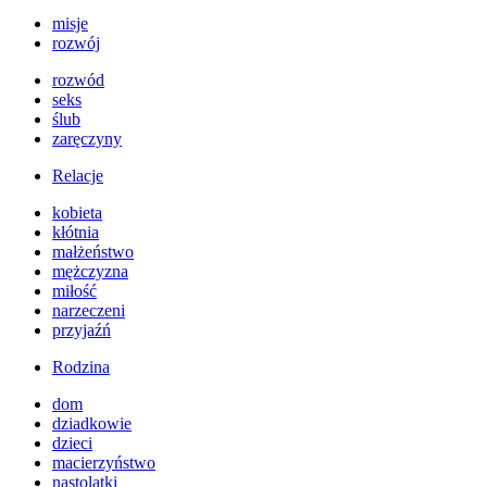
misje
rozwój
rozwód
seks
ślub
zaręczyny
Relacje
kobieta
kłótnia
małżeństwo
mężczyzna
miłość
narzeczeni
przyjaźń
Rodzina
dom
dziadkowie
dzieci
macierzyństwo
nastolatki