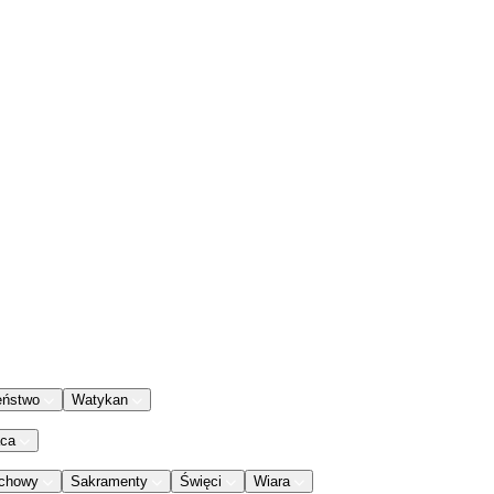
eństwo
Watykan
aca
chowy
Sakramenty
Święci
Wiara