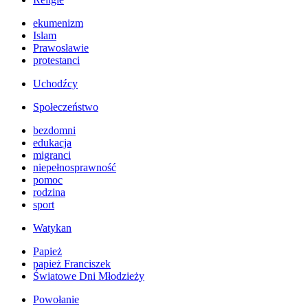
ekumenizm
Islam
Prawosławie
protestanci
Uchodźcy
Społeczeństwo
bezdomni
edukacja
migranci
niepełnosprawność
pomoc
rodzina
sport
Watykan
Papież
papież Franciszek
Światowe Dni Młodzieży
Powołanie