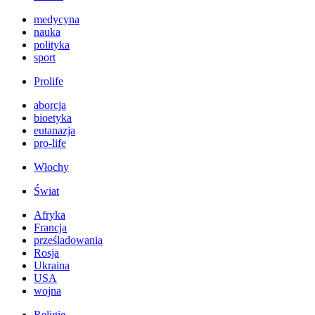
medycyna
nauka
polityka
sport
Prolife
aborcja
bioetyka
eutanazja
pro-life
Włochy
Świat
Afryka
Francja
prześladowania
Rosja
Ukraina
USA
wojna
Religie