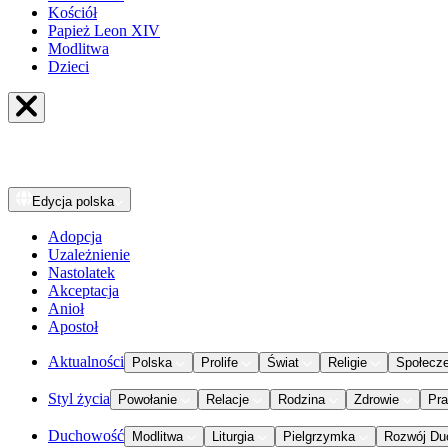
Kościół
Papież Leon XIV
Modlitwa
Dzieci
Edycja
polska
Adopcja
Uzależnienie
Nastolatek
Akceptacja
Anioł
Apostoł
Aktualności
Polska
Prolife
Świat
Religie
Społecz
Styl życia
Powołanie
Relacje
Rodzina
Zdrowie
Pr
Duchowość
Modlitwa
Liturgia
Pielgrzymka
Rozwój Du