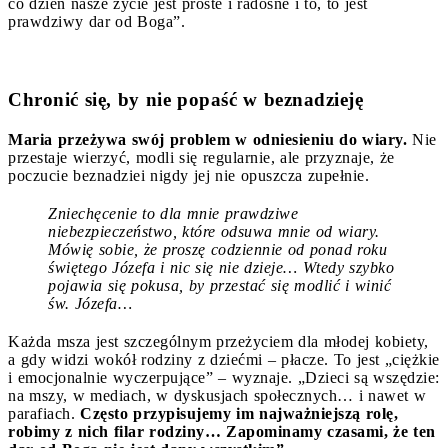
co dzień nasze życie jest proste i radosne i to, to jest
prawdziwy dar od Boga”.
Chronić się, by nie popaść w beznadzieję
Maria przeżywa swój problem w odniesieniu do wiary.
Nie
przestaje wierzyć, modli się regularnie, ale przyznaje, że
poczucie beznadziei nigdy jej nie opuszcza zupełnie.
Zniechęcenie to dla mnie prawdziwe
niebezpieczeństwo, które odsuwa mnie od wiary.
Mówię sobie, że proszę codziennie od ponad roku
świętego Józefa i nic się nie dzieje… Wtedy szybko
pojawia się pokusa, by przestać się modlić i winić
św. Józefa…
Każda msza jest szczególnym przeżyciem dla młodej kobiety,
a gdy widzi wokół rodziny z dziećmi – płacze. To jest „ciężkie
i emocjonalnie wyczerpujące” – wyznaje. „Dzieci są wszędzie:
na mszy, w mediach, w dyskusjach społecznych… i nawet w
parafiach.
Często przypisujemy im najważniejszą rolę,
robimy z nich filar rodziny… Zapominamy czasami, że ten