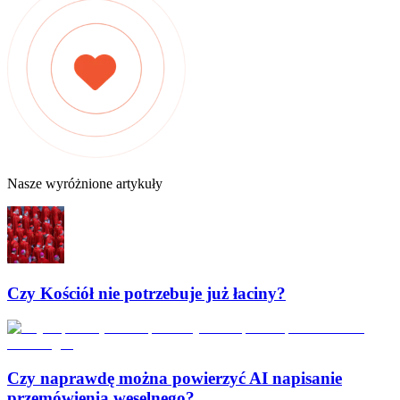
Nasze wyróżnione artykuły
Czy Kościół nie potrzebuje już łaciny?
Czy naprawdę można powierzyć AI napisanie
przemówienia weselnego?