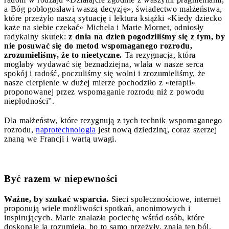
a Bóg pobłogosławi waszą decyzję
»
, świadectwo małżeństwa,
które przeżyło naszą sytuację i lektura książki
«
Kiedy dziecko
każe na siebie czekać
»
Michela i Marie Mornet, odniosły
radykalny skutek:
z dnia na dzień pogodziliśmy się z tym, by
nie posuwać się do metod wspomaganego rozrodu,
zrozumieliśmy, że to nieetyczne.
Ta rezygnacja, która
mogłaby wydawać się beznadziejna, wlała w nasze serca
spokój i radość, poczuliśmy się wolni i zrozumieliśmy, że
nasze cierpienie w dużej mierze pochodziło z
«
terapii
»
proponowanej przez wspomaganie rozrodu niż z powodu
niepłodności”.
Dla małżeństw, które rezygnują z tych technik wspomaganego
rozrodu,
naprotechnologia
jest nową dziedziną, coraz szerzej
znaną we Francji i wartą uwagi.
Być razem w niepewności
Ważne, by szukać wsparcia.
Sieci społecznościowe, internet
proponują wiele możliwości spotkań, anonimowych i
inspirujących. Marie znalazła pociechę wśród osób, które
doskonale ją rozumieją, bo to samo przeżyły, znają ten ból.