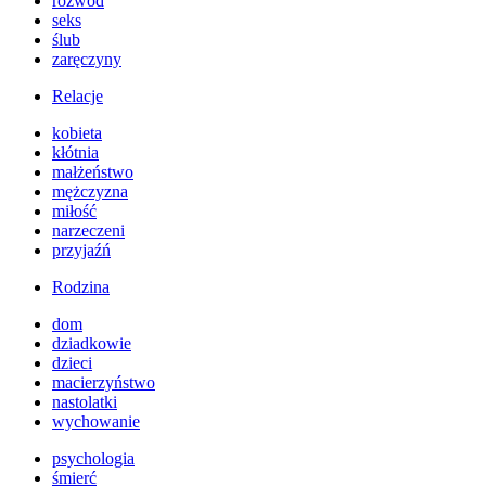
rozwód
seks
ślub
zaręczyny
Relacje
kobieta
kłótnia
małżeństwo
mężczyzna
miłość
narzeczeni
przyjaźń
Rodzina
dom
dziadkowie
dzieci
macierzyństwo
nastolatki
wychowanie
psychologia
śmierć