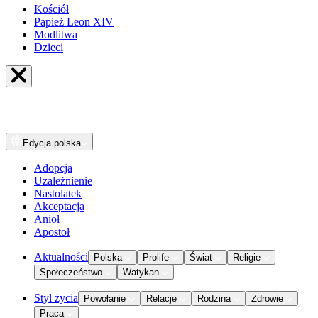
Kościół
Papież Leon XIV
Modlitwa
Dzieci
Edycja
polska
Adopcja
Uzależnienie
Nastolatek
Akceptacja
Anioł
Apostoł
Aktualności
Polska
Prolife
Świat
Religie
Społeczeństwo
Watykan
Styl życia
Powołanie
Relacje
Rodzina
Zdrowie
Praca