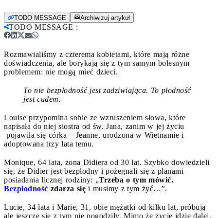
TODO MESSAGE
Archiwizuj artykuł
TODO MESSAGE
:
Rozmawialiśmy z czterema kobietami, które mają różne
doświadczenia, ale borykają się z tym samym bolesnym
problemem: nie mogą mieć dzieci.
To nie bezpłodność jest zadziwiająca. To płodność
jest cudem.
Louise przypomina sobie ze wzruszeniem słowa, które
napisała do niej siostra od św. Jana, zanim w jej życiu
pojawiła się córka – Jeanne, urodzona w Wietnamie i
adoptowana trzy lata temu.
Monique, 64 lata, żona Didiera od 30 lat. Szybko dowiedzieli
się, że Didier jest bezpłodny i pożegnali się z planami
posiadania licznej rodziny: „
Trzeba o tym mówić.
Bezpłodność
zdarza się
i musimy z tym żyć…”.
Lucie, 34 lata i Marie, 31, obie mężatki od kilku lat, próbują
ale jeszcze się z tym nie pogodziły. Mimo że życie idzie dalej,