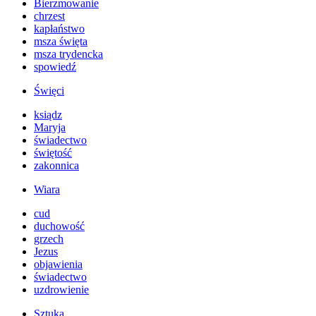
Bierzmowanie
chrzest
kapłaństwo
msza święta
msza trydencka
spowiedź
Święci
ksiądz
Maryja
świadectwo
świętość
zakonnica
Wiara
cud
duchowość
grzech
Jezus
objawienia
świadectwo
uzdrowienie
Sztuka