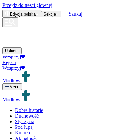
Przejdz do tresci glownej
Szukaj
Edycja
polska
Sekcje
Usługi
Wesprzyj
Rejestr
Wesprzyj
Modlitwa
Menu
Modlitwa
Dobre historie
Duchowość
Styl życia
Pod lupą
Kultura
Aktualności