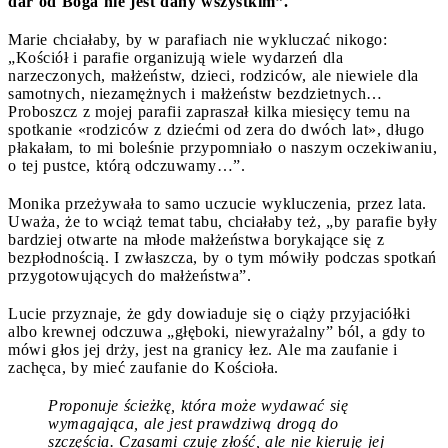
dar od Boga nie jest dany wszystkim”.
Marie chciałaby, by w parafiach nie wykluczać nikogo:
„Kościół i parafie organizują wiele wydarzeń dla
narzeczonych, małżeństw, dzieci, rodziców, ale niewiele dla
samotnych, niezamężnych i małżeństw bezdzietnych…
Proboszcz z mojej parafii zapraszał kilka miesięcy temu na
spotkanie
«
rodziców z dziećmi od zera do dwóch lat
»
, długo
płakałam, to mi boleśnie przypomniało o naszym oczekiwaniu,
o tej pustce, którą odczuwamy…”.
Monika przeżywała to samo uczucie wykluczenia, przez lata.
Uważa, że to wciąż temat tabu, chciałaby też, „by parafie były
bardziej otwarte na młode małżeństwa borykające się z
bezpłodnością. I zwłaszcza, by o tym mówiły podczas spotkań
przygotowujących do małżeństwa”.
Lucie przyznaje, że gdy dowiaduje się o ciąży przyjaciółki
albo krewnej odczuwa „głęboki, niewyrażalny” ból, a gdy to
mówi głos jej drży, jest na granicy łez. Ale ma zaufanie i
zachęca, by mieć zaufanie do Kościoła.
Proponuje ścieżkę, która może wydawać się
wymagająca, ale jest prawdziwą drogą do
szczęścia. Czasami czuję złość, ale nie kieruję jej