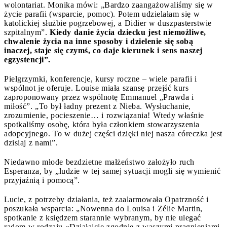
wolontariat. Monika mówi: „Bardzo zaangażowaliśmy się w
życie parafii (wsparcie, pomoc). Potem udzielałam się w
katolickiej służbie pogrzebowej, a Didier w duszpasterstwie
szpitalnym”.
Kiedy danie życia dziecku jest niemożliwe,
chwalenie życia na inne sposoby i dzielenie się sobą
inaczej, staje się czymś, co daje kierunek i sens naszej
egzystencji”.
Pielgrzymki, konferencje, kursy roczne – wiele parafii i
wspólnot je oferuje. Louise miała szansę przejść kurs
zaproponowany przez wspólnotę Emmanuel „Prawda i
miłość”. „To był ładny prezent z Nieba. Wysłuchanie,
zrozumienie, pocieszenie… i rozwiązania! Wtedy właśnie
spotkaliśmy osobę, która była członkiem stowarzyszenia
adopcyjnego. To w dużej części dzięki niej nasza córeczka jest
dzisiaj z nami”.
Niedawno młode bezdzietne małżeństwo założyło ruch
Esperanza, by „ludzie w tej samej sytuacji mogli się wymienić
przyjaźnią i pomocą”.
Lucie, z potrzeby działania, też zaalarmowała Opatrzność i
poszukała wsparcia: „Nowenna do Louisa i Zélie Martin,
spotkanie z księdzem starannie wybranym, by nie ulegać
radom w rodzaju
«
Działajcie zgodnie z waszymi pragnieniami,