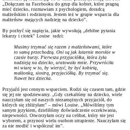
„Dołączam na Facebooku do grup dla kobiet, które pragną
mieć dziecko, rozmawiam z psychologiem, doradcą
małżeńskim i rodzinnym. Jestem też w grupie wsparcia dla
małżeństw mających nadzieję na dziecko”.
By pozbyć się napięcia, jakie wywołują „debilne pytania
lekarzy i ciotek” Louise radzi:
Musimy trzymać się razem z małżeństwami, które
to samą przechodzą. Oni są jak latarnie morskie w
czasie burzy. Pierwsza przyjaciółka, która żyła
nadzieją na dziecko, uratowała mnie. Przywróciła
mi wiarę w to, by wierzyć, by być kobietą,
małżonką, siostrą, przyjaciółką. By trzymać się.
Nawet bez dziecka.
Przyjaźń jest cennym wsparciem. Rodzi się czasem tam, gdzie
się jej nie spodziewamy. „Gdy czekaliśmy na dziecko, wiele
nauczyłam się od naszych niezamężnych przyjaciół, do
których się zbliżyłam” – mówi Louise. „Mówiliśmy tym
samym językiem, dzieliliśmy doświadczenie oczekiwania,
niepewności. Otworzyłam oczy na celibat, który nie jest
wyborem, a przynosi wielu osobom utrapienie. Nauczyłam się
za nie modlić i współczuć im”.