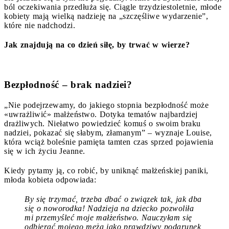
ból oczekiwania przedłuża się. Ciągle trzydziestoletnie, młode
kobiety mają wielką nadzieję na „szczęśliwe wydarzenie”,
które nie nadchodzi.
Jak znajdują na co dzień siłę, by trwać w wierze?
Bezpłodność – brak nadziei?
„Nie podejrzewamy, do jakiego stopnia bezpłodność może
«
uwrażliwić
»
małżeństwo. Dotyka tematów najbardziej
drażliwych. Niełatwo powiedzieć komuś o swoim braku
nadziei, pokazać się słabym, złamanym” – wyznaje Louise,
która wciąż boleśnie pamięta tamten czas sprzed pojawienia
się w ich życiu Jeanne.
Kiedy pytamy ją, co robić, by uniknąć małżeńskiej paniki,
młoda kobieta odpowiada:
By się trzymać, trzeba dbać o związek tak, jak dba
się o noworodka! Nadzieja na dziecko pozwoliła
mi przemyśleć moje małżeństwo. Nauczyłam się
odbierać mojego męża jako prawdziwy podarunek