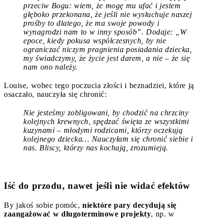
przeciw Bogu: wiem, że mogę mu ufać i jestem
głęboko przekonana, że jeśli nie wysłuchuje naszej
prośby to dlatego, że ma swoje powody i
wynagrodzi nam to w inny sposób”. Dodaje: „W
epoce, kiedy pokusa współczesnych, by nie
ograniczać niczym pragnienia posiadania dziecka,
my świadczymy, że życie jest darem, a nie – że się
nam ono należy.
Louise, wobec tego poczucia złości i beznadziei, które ją
osaczało, nauczyła się chronić:
Nie jesteśmy zobligowani, by chodzić na chrzciny
kolejnych krewnych, spędzać święta ze wszystkimi
kuzynami – młodymi rodzicami, którzy oczekują
kolejnego dziecka… Nauczyłam się chronić siebie i
nas. Bliscy, którzy nas kochają, zrozumieją.
Iść do przodu, nawet jeśli nie widać efektów
By jakoś sobie pomóc,
niektóre pary decydują się
zaangażować w długoterminowe projekty
, np. w