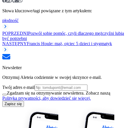
Słowa kluczowe/tagi powiązane z tym artykułem:
płodność
POPRZEDNI
Pozwól sobie pomóc, czyli dlaczego mężczyźni lubią
być potrzebni
NASTĘPNY
Francis Houle: mąż, ojciec 5 dzieci i stygmatyk
Newsletter
Otrzymuj Aleteia codziennie w swojej skrzynce e-mail.
Twój adres e-mail
Zgadzam się na otrzymywanie newslettera. Zobacz naszą
Polityka prywatności, aby dowiedzieć się więcej.
Zapisz się