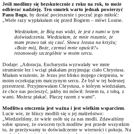
Jeśli modlimy się bezskutecznie z roku na rok, to może
odbierać nadzieję. Ten smutek warto jednak powierzyć
Panu Bogu
, by dostać pocieszenie i poczuć jego miłość:
„Wiele razy wypłakałam się przed Bogiem – mówi Louise.
Wiedziałam, że Bóg nas widzi, że jest z nami w tym
doświadczeniu. Wiedziałam, że mnie rozumie, że
mam prawo tak się czuć. Słowa Jezusa na krzyżu;
«
Boże mój, Boże, czemuś mnie opuścił?
»
rezonowały szczególnie w moim sercu.
Dodaje: „Adoracja, Eucharystia wyzwalały we mnie
strumienie łez i wciąż płakałam przyjmując ciało Chrystusa.
Miałam wrażenie, że Jezus jest blisko mojego cierpienia, w
moim oczekującym matczynym sercu. Że był w tej bolesnej
przestrzeni. Przyjmowałam Chrystusa, o którym wiedziałam,
że chce nas pocieszyć, jakby mi mówił: Jestem tu, z tobą, z
wami. Możesz płakać. Płaczę razem z wami”.
Modlitwa otoczenia jest ważna i jest wielkim wsparciem
.
Lucie wie, że bliscy modlili się o jej małżeństwo:
„Wiedzieliśmy, że wiele osób się za nas modli. Zdawaliśmy
sobie sprawę, że owocem tych modlitw jest przede wszystkim
to, że przeżywamy to doświadczenie w wierności i pokoju. Na