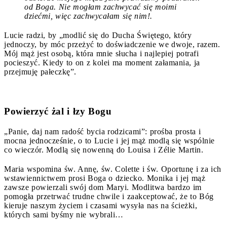
od Boga. Nie mogłam zachwycać się moimi
dziećmi, więc zachwycałam się nim!.
Lucie radzi, by „modlić się do Ducha Świętego, który
jednoczy, by móc przeżyć to doświadczenie we dwoje, razem.
Mój mąż jest osobą, która mnie słucha i najlepiej potrafi
pocieszyć. Kiedy to on z kolei ma moment załamania, ja
przejmuję pałeczkę”.
Powierzyć żal i łzy Bogu
„Panie, daj nam radość bycia rodzicami”: prośba prosta i
mocna jednocześnie, o to Lucie i jej mąż modlą się wspólnie
co wieczór. Modlą się nowenną do Louisa i Zélie Martin.
Maria wspomina św. Annę, św. Colette i św. Oportunę i za ich
wstawiennictwem prosi Boga o dziecko. Monika i jej mąż
zawsze powierzali swój dom Maryi. Modlitwa bardzo im
pomogła przetrwać trudne chwile i zaakceptować, że to Bóg
kieruje naszym życiem i czasami wysyła nas na ścieżki,
których sami byśmy nie wybrali…