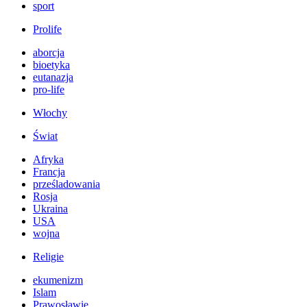
sport
Prolife
aborcja
bioetyka
eutanazja
pro-life
Włochy
Świat
Afryka
Francja
prześladowania
Rosja
Ukraina
USA
wojna
Religie
ekumenizm
Islam
Prawosławie