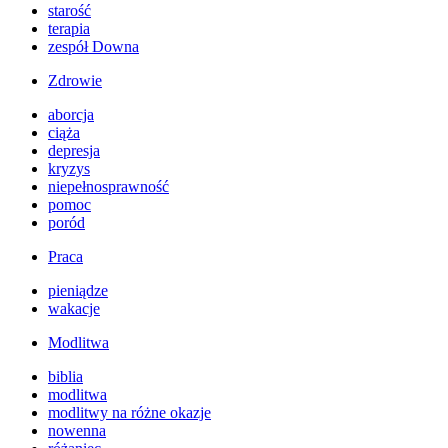
starość
terapia
zespół Downa
Zdrowie
aborcja
ciąża
depresja
kryzys
niepełnosprawność
pomoc
poród
Praca
pieniądze
wakacje
Modlitwa
biblia
modlitwa
modlitwy na różne okazje
nowenna