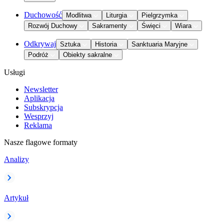
Duchowość
Modlitwa
Liturgia
Pielgrzymka
Rozwój Duchowy
Sakramenty
Święci
Wiara
Odkrywaj
Sztuka
Historia
Sanktuaria Maryjne
Podróż
Obiekty sakralne
Usługi
Newsletter
Aplikacja
Subskrypcja
Wesprzyj
Reklama
Nasze flagowe formaty
Analizy
Artykuł