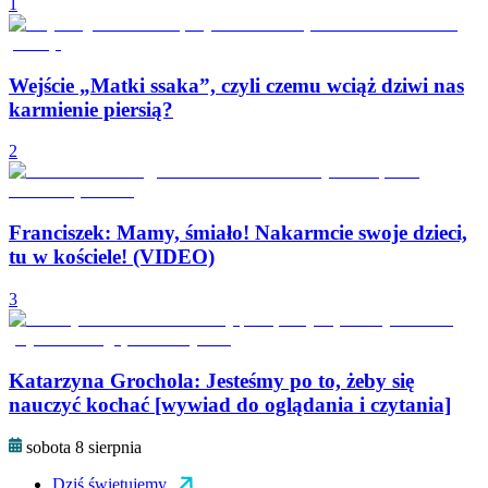
1
Wejście „Matki ssaka”, czyli czemu wciąż dziwi nas
karmienie piersią?
2
Franciszek: Mamy, śmiało! Nakarmcie swoje dzieci,
tu w kościele! (VIDEO)
3
Katarzyna Grochola: Jesteśmy po to, żeby się
nauczyć kochać [wywiad do oglądania i czytania]
sobota 8 sierpnia
Dziś świętujemy...