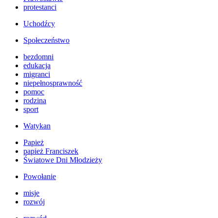
protestanci
Uchodźcy
Społeczeństwo
bezdomni
edukacja
migranci
niepełnosprawność
pomoc
rodzina
sport
Watykan
Papież
papież Franciszek
Światowe Dni Młodzieży
Powołanie
misje
rozwój