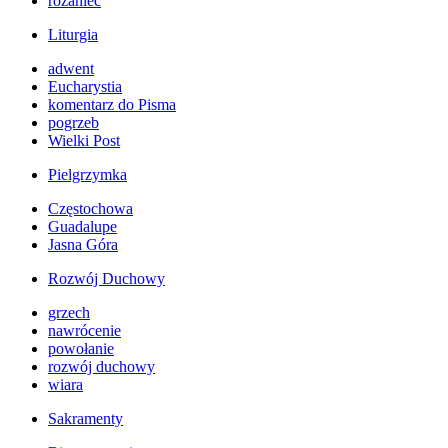
różaniec
Liturgia
adwent
Eucharystia
komentarz do Pisma
pogrzeb
Wielki Post
Pielgrzymka
Częstochowa
Guadalupe
Jasna Góra
Rozwój Duchowy
grzech
nawrócenie
powołanie
rozwój duchowy
wiara
Sakramenty