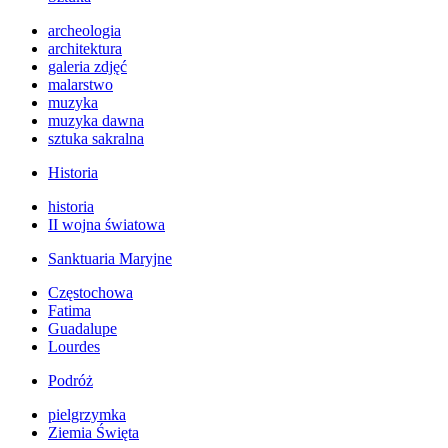
archeologia
architektura
galeria zdjęć
malarstwo
muzyka
muzyka dawna
sztuka sakralna
Historia
historia
II wojna światowa
Sanktuaria Maryjne
Częstochowa
Fatima
Guadalupe
Lourdes
Podróż
pielgrzymka
Ziemia Święta