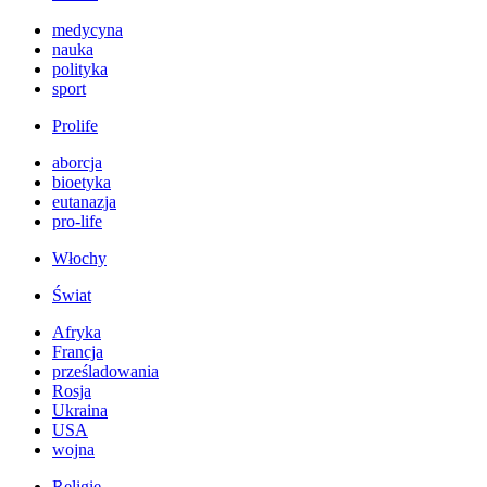
medycyna
nauka
polityka
sport
Prolife
aborcja
bioetyka
eutanazja
pro-life
Włochy
Świat
Afryka
Francja
prześladowania
Rosja
Ukraina
USA
wojna
Religie