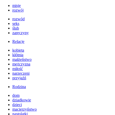
misje
rozwój
rozwód
seks
ślub
zaręczyny
Relacje
kobieta
kłótnia
małżeństwo
mężczyzna
miłość
narzeczeni
przyjaźń
Rodzina
dom
dziadkowie
dzieci
macierzyństwo
nastolatki