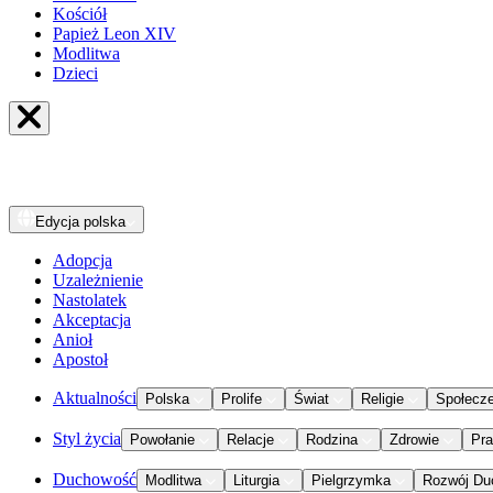
Kościół
Papież Leon XIV
Modlitwa
Dzieci
Edycja
polska
Adopcja
Uzależnienie
Nastolatek
Akceptacja
Anioł
Apostoł
Aktualności
Polska
Prolife
Świat
Religie
Społecz
Styl życia
Powołanie
Relacje
Rodzina
Zdrowie
Pr
Duchowość
Modlitwa
Liturgia
Pielgrzymka
Rozwój Du