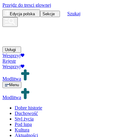
Przejdz do tresci glownej
Szukaj
Edycja
polska
Sekcje
Usługi
Wesprzyj
Rejestr
Wesprzyj
Modlitwa
Menu
Modlitwa
Dobre historie
Duchowość
Styl życia
Pod lupą
Kultura
Aktualności