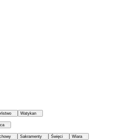
eństwo
Watykan
aca
chowy
Sakramenty
Święci
Wiara